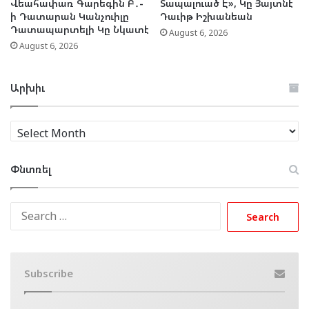
Վեահափառ Գարեգին Բ․-
Տապալուած Է», Կը Յայտնէ
ի Դատարան Կանչուիլը
Դաւիթ Իշխանեան
Դատապարտելի Կը Նկատէ
August 6, 2026
August 6, 2026
Արխիւ
Արխիւ
Փնտռել
Search
for:
Subscribe