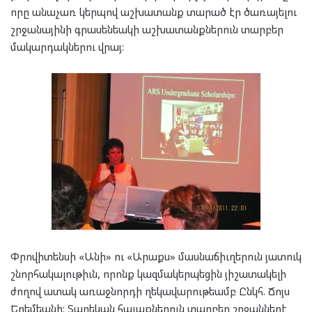
որը անա­չառ կեր­պով աշ­խա­տանք տա­րած էր ծա­ռա­յե­լու
շրջա­նա­յի­նի գրա­սեն­եա­կի աշ­խա­տանք­նե­րուն տար­բեր
մա­կար­դակ­նե­րու վրայ:
Փրո­վի­տեն­սի «Անի» ու «Արաքս» մաս­նա­ճիւ­ղե­րուն յա­տուկ
շնոր­հա­կա­լու­թիւն, որոնք կազ­մա­կեր­պե­ցին յի­շա­տա­կե­լի
ժո­ղով ատակ առաջ­նոր­դի ղե­կա­վա­րու­թեամբ Ընկհ. Ճոյս
Երեմ­եա­նի: Տա­րե­կան հա­ւաք­նե­րուն տար­բեր շրջան­նե­րէ