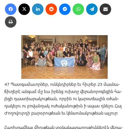
Facebook
X
LinkedIn
Reddit
Messenger
WhatsApp
Telegram
Ուղարկել նամակ
Տպել
47 Պատ­գա­մա­ւոր­ներ, ունկն­դիր­ներ եւ հիւ­րեր 23 մաս­նա­
ճիւ­ղե­րէ ան­գամ մը եւս իրենց ուխ­տը վե­րա­նո­րո­գե­ցին հա­
յե­ցի դաստ­ի­ա­րա­կու­թեան, որ­բին ու կա­րօտ­եա­լին օժան­
դա­կե­լու ու բո­վան­դակ ու­ժա­կա­նու­թիւն ի սպաս դնե­լու Հայ
Ժո­ղո­վուր­դի բա­րօ­րու­թեան եւ կեն­սու­նա­կու­թեան այ­լուր:
Հա­րիւ­րամ­եայ միու­թեան տօ­նա­կա­տա­րու­թիւն­նե­րէն վե­րա­