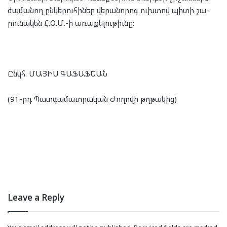
ժա­մա­նող ըն­կե­րու­հի­ներ վե­րա­նո­րոգ ուխ­տով պի­տի շա­
րու­նա­կեն Հ.Օ.Մ.-ի առա­քե­լու­թիւնը:
Ընկհ. ՄԱՅԻՍ ԳԱՖԱՖԵԱՆ
(91-րդ Պատ­գա­մա­ւո­րա­կան Ժո­ղո­վի թղթա­կից)
Leave a Reply