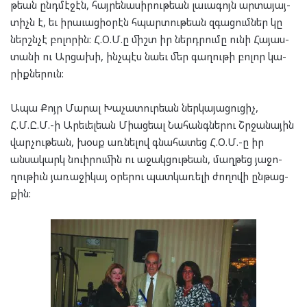
թեան ընդ­մէ­ջէն, հայ­րե­նա­սի­րու­թեան լա­ւա­գոյն ար­տա­յայ­
տիչն է, եւ իրա­ւացի­օ­րէն հպար­տու­թեան զգա­ցում­ներ կը
ներշն­չէ բո­լո­րին: Հ.Օ.Մ.ը միշտ իր ներդ­րու­մը ու­նի Հա­յաս­
տա­նի ու Ար­ցա­խի, ինչ­պէս նա­եւ մեր գա­ղու­թի բո­լոր կա­
րիք­նե­րուն:
Ապա Քոյր Մա­րալ Խա­չա­տուր­եան ներ­կա­յա­ցու­ցիչ,
Հ.Մ.Ը.Մ.-ի Արե­ւել­եան Մի­աց­եալ Նա­հանգ­նե­րու Շրջանա­յին
վար­չու­թ­եան, խօսք առ­նե­լով գնա­հա­տեց Հ.Օ.Մ.-ը իր
անսա­կարկ նուի­րու­մին ու աջակ­ցու­թեան, մաղ­թեց յա­ջո­
ղու­թիւն յա­ռա­ջի­կայ օրե­րու պատ­կա­ռե­լի ժո­ղո­վի ըն­թաց­
քին: