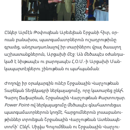
Ըն­կեր Ար­մէն Թօ­փուզ­եան Արե­ւել­եան Շրջա­նի հիւր, օր­
ուան բա­նա­խօս, պատ­գա­մա­ւոր­նե­րուն ու­շադ­րու­թիւնը
գրա­ւեց, անդ­րա­դառ­նա­լով իր տա­րի­նե­րու վրայ ծա­ւա­լող
աշ­խա­տանք­նե­րուն, Ար­ցա­խի մէջ: Ան մե­ծա­պէս օժան­դա­
կած է նիւ­թա­պէս ու բա­րո­յա­պէս Հ.Օ.Մ.-ի Ար­ցա­խի Ման­
կա­պար­տէզ­նե­րու շի­նու­թեան ու պահ­պան­ման:
Ժո­ղո­վը իր օրա­կար­գին ու­նէր Շրջա­նա­յին Վար­չու­թեան
Տա­րե­կան Տե­ղե­կագ­րի ներ­կա­յա­ցու­մը, որը կա­տա­րեց ընկհ.
Գա­րոլ Ճա­ֆար­եան, Շրջա­նա­յին Վար­չու­թեան Քար­տու­ղար.
Power Point
-ով ­ներ­կա­յա­ցու­մը մե­ծա­պէս գնա­հատ­ուե­ցաւ
պատ­գա­մա­ւոր­նե­րուն կող­մէ. հար­ցում­նե­րուն լու­սա­բա­նու­
թիւն­ներ տրուե­ցան Շրջա­նա­յին Վար­չու­թեան Ատե­նա­պե­
տու­հի` Ընկհ. Սիլ­վա Գու­յումճ­եան ու Շրջա­նա­յին Վար­չու­