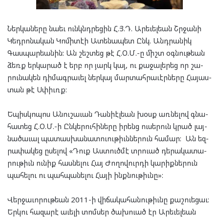
Ներ­կա­նե­րը նա­եւ ունկնդ­րե­ցին Հ.Յ.Դ. Արե­ւել­եան Շրջա­նի
Կեդ­րո­նա­կան Կո­մի­տէի Ատե­նա­պետ Ընկ. Անդ­րա­նիկ
Գաս­պար­եա­նին: Ան շեշ­տեց թէ Հ.Օ.Մ.-ը միշտ օգ­նու­թեան
ձեռք եր­կա­րած է երբ որ յարկ կայ, ու քա­ջա­լե­րեց որ շա­
րու­նա­կեն դի­մագ­րա­ւել ներ­կայ մար­տահ­րա­ւէր­նե­րը Հայաս­
տան թէ Սփիւռք:
Եպիս­կո­պոս Անու­շա­ւան Դանի­էլ­եան խօսք առ­նե­լով գնա­
հա­տեց Հ.Օ.Մ.-ի Ըն­կե­րու­հի­նե­րը իրենց ու­սե­րուն կրած լայ­
նա­ծա­ւալ պա­տաս­խա­նա­տուու­թիւն­նե­րուն հա­մար: Ան եզ­
րա­փա­կեց ըսե­լով «Դուք Աս­տուծ­մէ տրուած դե­րա­կա­տա­
րու­թիւն ու­նիք հաս­նե­լու Հայ Ժո­ղո­վուր­դի կա­րիք­նե­րուն
պա­հե­լու ու պահ­պա­նե­լու Հա­յի ինք­նու­թիւնը»:
Վերջաւորութեան 2011-ի վի­ճա­կա­հա­նու­թիւնը քաշ­ուե­ցաւ:
Եր­կու հա­զա­րէ աւե­լի տոմ­սեր ծախ­ուած էր Արե­ւել­եան