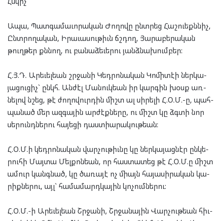
Հսկիչ
Ապա, Պատ­գա­մա­ւո­րա­կան Ժո­ղո­վը ընտ­րեց Հաշ­ուեքն­նիչ,
Ընտ­րո­ղա­կան, Իրա­ւա­սու­թիւն ճշդող, Յա­րա­բե­րա­կան
թուղ­թեր քննող, ու բա­նա­ձե­ւե­րու յանձ­նա­խում­բեր:
Հ.Յ.Դ. Արե­ւել­եան շրջա­նի Կեդ­րո­նա­կան Կո­մի­տէի ներ­կա­
յա­ցու­ցիչ` ընկհ. Ան­ժէլ ­Մա­նուկ­եան իր կար­գին խօսք առ­
նե­լով նշեց, թէ ժո­ղո­վուր­դին միշտ ալ սի­րե­լի Հ.Օ.Մ.-ը, պահ­
պան­ած մեր ազ­գա­յին ար­ժէք­նե­րը, ու միշտ կը ձգտի նոր
սե­րունդ­նե­րու հա­յե­ցի դաստ­ի­ա­րա­կու­թեան:
Հ.Օ.Մ.ի կեդ­րո­նա­կան վար­չու­թիւնը կը ներ­կա­յաց­նէր ըն­կե­
րու­հի Մայ­տա Մել­քոն­եան, որ հաս­տա­տեց թէ Հ.Օ.Մ.ը միշտ
ամուր կանգ­նած, կը ծա­ռա­յէ ոչ միայն հա­յա­սի­րա­կան կա­
րիք­նե­րու, այլ` հա­մա­մարդ­կա­յին կո­չում­նե­րու:
Հ.Օ.Մ.-ի Արե­ւել­եան Շրջա­նի, Շրջա­նա­յին Վար­չու­թեան հիւ­