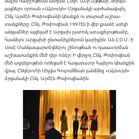
նա­յին Վար­չու­թեան ան­դամ Ընկհ. ԱՆի Աթ­թար, ներ­կա­
յաց­նե­լու օր­ուա­ն «
Ակ­նու­նի»
Մրցա­նակ­ի ­ար­ժա­նա­վա­յել
Ընկ. Ար­մէն Թօ­փուզ­եա­նի կեանքն ու տա­րած աշ­խա­
տանք­նե­րը: Ընկ. Թօ­փուզ­եան 1997էն ի վեր քսա­նէ աւե­լի
ան­գամ­ներ այ­ցե­լած է Ար­ցախ յա­տուկ առա­քե­լու­թեամբ,
հաս­նե­լու Ար­ցա­խի ըն­տա­նիք­նե­րուն կա­րի­քին: Ան Հ.Օ.Մ.-ի
Սօ­սէ Ման­կա­պար­տէզ­նե­րու շի­նու­թեան ու դա­սա­ւոր­ման
աշ­խա­տան­քին մեծ դեր ու­նէր: Ի վեր­ջոյ Ընկ. Թօ­փուզ­եան
մեծ ազ­դե­ցու­թիւն ու­նե­ցած է հա­զա­րա­ւոր հա­յե­րու կեան­քին
վրայ: Ըն­կե­րու­հի Սիլ­վա Գու­յումճ­եան յանձ­նեց
«Ակ­նու­նի
»
մրցանակի Ընկ. Ար­մէն Թօ­փուզ­եա­նին: