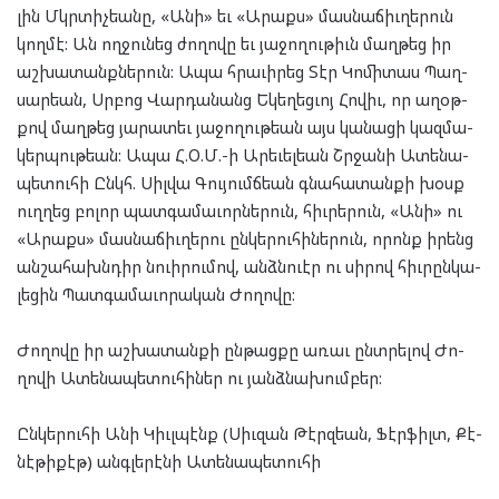
լին Մկրտիչ­եա­նը, «Անի» եւ «Արաքս» մաս­նա­ճիւ­ղե­րուն
կող­մէ: Ան ող­ջու­նեց ժո­ղո­վը եւ յա­ջո­ղու­թիւն մաղ­թեց իր
աշ­խա­տանք­նե­րուն: Ապա հրա­ւի­րեց Տէր Կո­մի­տաս Պաղ­
սար­եան, Սրբոց Վար­դա­նանց Եկե­ղեց­ւոյ Հո­վիւ, որ աղօթ­
քով մաղ­թեց յա­րա­տեւ յա­ջո­ղու­թեան այս կա­նա­ցի կազ­մա­
կեր­պու­թեան: Ապա Հ.Օ.Մ.-ի Արե­ւել­եան Շրջա­նի Ատե­նա­
պե­տու­հի Ընկհ. Սիլ­վա Գու­յումճ­եան գնա­հա­տան­քի խօսք
ուղ­ղեց բո­լոր պատ­գա­մա­ւոր­նե­րուն, հիւ­րե­րուն, «Անի» ու
«Արաքս» մաս­նա­ճիւ­ղե­րու ըն­կե­րու­հի­նե­րուն, որոնք իրենց
ան­շա­հախն­դիր նուի­րու­մով, անձն­ուէր ու սի­րով հիւ­րըն­կա­
լե­ցին Պատ­գա­մա­ւո­րա­կան Ժո­ղո­վը:
Ժո­ղո­վը իր աշ­խա­տան­քի ըն­թաց­քը առաւ ընտ­րե­լով Ժո­
ղո­վի Ատե­նա­պե­տու­հի­ներ ու յանձ­նա­խում­բեր:
Ըն­կե­րու­հի Անի Կիւլ­պէնք (Սիւ­զան Թէրզ­եան, Ֆէր­ֆիլտ, Քէ­
նէ­թի­քէթ) անգ­լե­րէ­նի Ատե­նա­պե­տու­հի