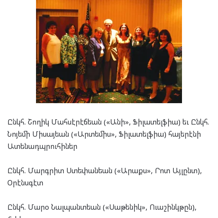
Ընկհ. Շո­ղիկ Մահ­սէ­րէճ­եան («Անի», Ֆի­լա­տելֆ­իա) եւ Ընկհ.
Նո­յե­մի Մի­սայ­եան («Ար­տե­միս», Ֆի­լա­տելֆ­իա) հա­յե­րէ­նի
Ատե­նադպ­րու­հի­ներ
Ընկհ. Մարգ­րիտ Ստե­փան­եան («Արաքս», Րոտ Այ­լընտ),
Օրէնս­գէտ
Ընկհ. Մա­րօ Նալ­պանտ­եան («Սա­թե­նիկ», Ուա­շինկ­թըն),