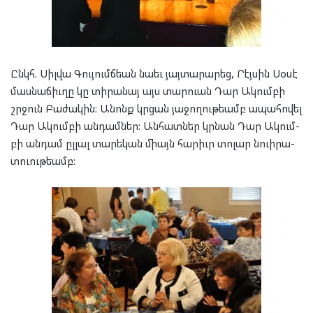
Ընկհ. Սիլ­վա Գու­յումճ­եան նա­եւ յայ­տա­րա­րեց, Րէյ­սին Սօ­սէ
մաս­նա­ճիւ­ղը կը տի­րա­նայ այս տար­ուան Դար Ակում­բի
շրջուն Բա­ժա­կին: Անոնք կրցան յա­ջո­ղու­թեամբ ապա­հո­վել
Դար Ակում­բի ան­դամ­ներ: Ան­հատ­ներ կրնան Դար Ակում­
բի ան­դամ ըլ­լալ տա­րե­կան միայն հա­րիւր տո­լար նուի­րա­
տուու­թեամբ: