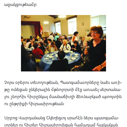
աջակ­ցու­թեամբ:
Չորս օրե­րու տե­ւո­ղու­թեան, Պատ­գա­մա­ւոր­նե­րը նա­եւ առի­
թը ու­նե­ցան ըն­կե­րա­յին մթնո­լոր­տի մէջ առա­ւել սեր­տա­նա­
լու շնոր­հիւ հիւ­րըն­կալ մաս­նա­ճիւ­ղի ձեռ­նար­կած պտոյ­տին
ու ընթ­րի­քի հիւ­րա­սի­րու­թեան:
Սրբոց Վար­դա­նանց Եկե­ղեց­ւոյ սրա­հէն ներս պատ­գա­մա­
ւոր­ներ ու հիւ­րեր հիւ­րա­սիր­ուե­ցան հա­մա­դամ հայ­կա­կան