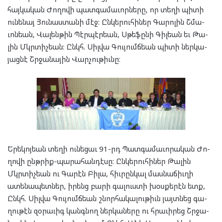
հայ­կա­կան Ժո­ղո­վի պատ­գա­մա­ւոր­նե­րը, որ տե­ղի պի­տի
ու­նե­նայ Յու­նաս­տա­նի մէջ: Ըն­կե­րու­հի­ներ Գա­րո­լին Շ­մա­
ւոն­եան, Վա­լեն­թին Պէր­պէր­եան, Սթե­ֆը­նի Գիլ­եան եւ Թա­
լին Մկրտիչ­եան: Ընկհ. Սիլ­վա Գու­յումճ­եան պի­տի ներ­կա­
յաց­նէ Շրջա­նա­յին Վար­չու­թիւնը:
Երե­կոյ­եան տե­ղի ու­նե­ցաւ 91-րդ Պատ­գա­մա­ւո­րա­կան Ժո­
ղո­վի ընթ­րիք-պա­րա­հան­դէ­սը: Ըն­կե­րու­հի­ներ Թա­լին
Մկրտիչ­եան ու Գա­րէն Բի­լա, հիւ­րըն­կալ մաս­նա­ճիւ­ղի
ատե­նա­պետ­ներ, իրենց բա­րի գա­լուս­տի խօս­քե­րէն ետք,
Ընկհ. Սիլ­վա Գու­յումճ­եան շնոր­հա­կա­լու­թիւն յայտ­նեց գա­
ղու­թէն զօ­րա­ւիգ կանգ­նող ներ­կա­նե­րը ու հրա­ւի­րեց Շրջա­