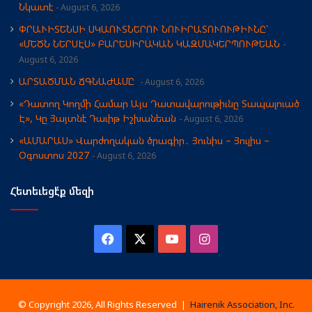
Նկատէ
August 6, 2026
ՓՐԱՒԻՏԵՆՍԻ ՍԿԱՈՒՏՆԵՐՈՒ ՆՈՒԻՐԱՏՈՒՈՒԹԻՒՆԸ՝
«ՄԵԾՆ ՆԵՐՍԷՍ» ԲԱՐԵՍԻՐԱԿԱՆ ԿԱԶՄԱԿԵՐՊՈՒԹԵԱՆ
August 6, 2026
ԱՐՏԱԾՄԱՆ ՃԳՆԱԺԱՄԸ
August 6, 2026
«Դատող Կողմի Համար Այս Դատավարութիւնը Տապալուած
Է», Կը Յայտնէ Դաւիթ Իշխանեան
August 6, 2026
«ԱՄԱՐԱՍ» Վարժողական ծրագիր․ Յունիս – Յուլիս –
Օգոստոս 2027
August 6, 2026
Հետեւեցէ՛ք մեզի
Facebook
X
YouTube
Instagram
© Copyright 2026, All Rights Reserved |
Hairenik Association, Inc.