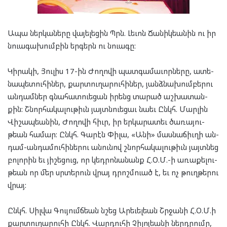
Ապա ներ­կա­նե­րը վա­յե­լե­ցին Պրն. Լե­ւոն Ճա­նիկեա­նին ու իր
նուա­գա­խում­բին եր­գերն ու նուա­գը:
Կի­րա­կի, Յու­լիս 17-ին Ժո­ղո­վի պատ­գա­մա­ւոր­նե­րը, ատե­
նա­պե­տու­հի­ներ, քար­տու­ղա­րու­հի­ներ, յանձ­նա­խում­բե­րու
ան­դամ­ներ գնա­հատ­ուե­ցան իրենց տա­րած աշ­խա­տան­
քին: Շնոր­հա­կա­լու­թիւն յայտն­ուե­ցաւ նա­եւ Ընկհ. Մար­լին
Վի­շապ­եա­նին, Ժո­ղո­վի հիւր, իր եր­կա­րա­տեւ ծա­ռա­յու­
թեան հա­մար: Ընկհ. Գա­րէն Փի­լա, «Անի» մաս­նա­ճիւ­ղի ան­
դամ­-ան­դա­մու­հի­նե­րու անու­նով շնոր­հա­կա­լու­թիւն յայտ­նեց
բո­լո­րին եւ յի­շե­ցուց, որ կեդ­րո­նա­նանք Հ.Օ.Մ.-ի առա­քե­լու­
թեան որ մեր սրտե­րուն վրայ դրոշմ­ուած է, եւ ոչ թուղ­թե­րու
վրայ:
Ընկհ. Սիլ­վա Գու­յումճ­եան նշեց Արե­ւել­եան Շրջա­նի Հ.Օ.Մ.ի
քար­տու­ղա­րու­հի Ընկհ. Վար­դու­հի Չի­լոյ­եա­նի ներդ­րու­մը,