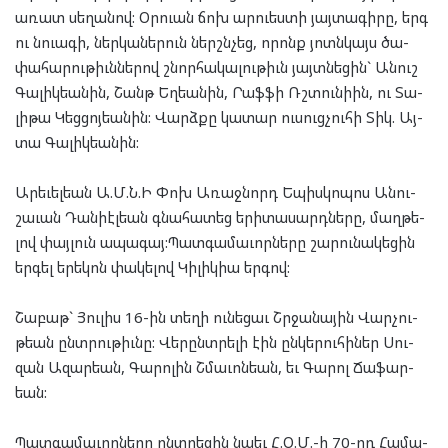
առատ սե­ղա­նով: Օր­ուան ճոխ ար­ուես­տի յայ­տա­գի­րը, երգ
ու նուա­գի, ներ­կա­նե­րուն ներշն­չեց, որոնք յոտն­կայս ծա­
փա­հա­րու­թիւն­նե­րով շնոր­հա­կա­լու­թիւն յայտ­նե­ցի­ն` Ա­նուշ
Գա­լիկեա­նին, Շանթ Եղ­եա­նին, Րաֆ­ֆի Ռշտունի­ին, ու Տա­
լի­թա Կեց­ցոյ­եա­նին: Վարձ­քը կա­տար ու­սուց­չու­հի Տիկ. Այ­
տա Գա­լիկ­եա­նին:
Արե­ւել­եան Ա.Մ.Ն.Ի Փոխ Առաջ­նորդ Եպիս­կո­պոս Անու­
շա­ւան Դանի­էլ­եան գնա­հա­տեց երի­տա­սարդ­նե­րը, մաղ­թե­
լով փայ­լուն ապա­գայ:Պատ­գա­մա­ւոր­նե­րը շա­րու­նա­կե­ցին
եր­գել երե­կոն փա­կե­լով Կի­լիկ­իա եր­գով:
Շա­բաթ` Յու­լիս 16-ին տե­ղի ու­նե­ցաւ Շրջա­նա­յին Վար­չու­
թեան ընտ­րու­թիւնը: Վե­րընտ­րե­լի էին ըն­կե­րու­հի­ներ Սու­
զան Ազար­եան, Գա­րո­լին Շմա­ւոն­եան, եւ Գա­րոլ Ճա­ֆար­
եան:
Պատ­գա­մա­ւոր­նե­րը ընտ­րե­ցին նա­եւ Հ.Օ.Մ.-ի 70-րդ Հա­մա­