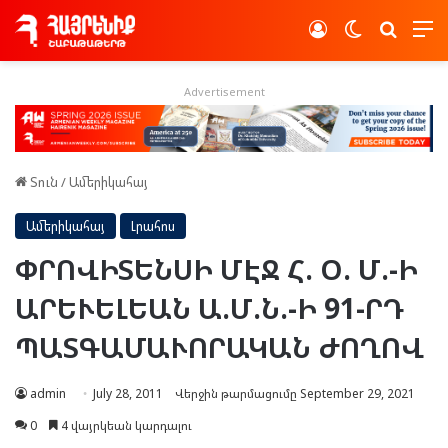
Log In
Switch skin
Որոնե
Advertisement
Տուն
/
Ամերիկահայ
Ամերիկահայ
Լրահոս
ՓՐՈՎԻՏԵՆՍԻ ՄԷՋ Հ. Օ. Մ.-Ի
ԱՐԵՒԵԼԵԱՆ Ա.Մ.Ն.-Ի 91-ՐԴ
ՊԱՏԳԱՄԱՒՈՐԱԿԱՆ ԺՈՂՈՎ
admin
July 28, 2011
Վերջին թարմացումը September 29, 2021
0
4 վայրկեան կարդալու