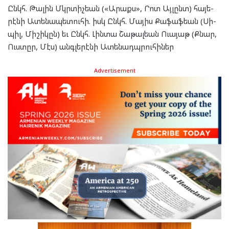
Ընկհ. Թա­լին Մկրտիչ­եան («Արաքս», Րոտ Այ­լընտ) հա­յե­
րէ­նի Ատե­նա­պե­տու­հի. իսկ Ընկհ. Մա­յիս Քա­ֆաֆ­եան (Սի­
պիլ, Մի­շի­կըն) եւ Ընկհ. Լին­տա Շա­թալ­եան Ուա­յաթ (Քնար,
Ուս­տըր, Մէս) անգ­լե­րէ­նի Ատե­նադպ­րու­հի­ներ
Advertisement