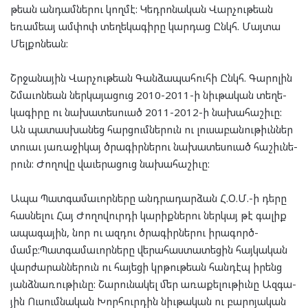
թեան ան­դամ­նե­րու կող­մէ: Կեդ­րո­նա­կան Վար­չու­թեան
եռամ­եայ ամ­փոփ տե­ղե­կա­գի­րը կար­դաց Ընկհ. Մայ­տա
Մել­քոն­եան:
Շրջա­նա­յին Վար­չու­թեան Գան­ձա­պա­հու­հի Ընկհ. Գա­րո­լին
Շ­մա­ւոն­եան ներ­կա­յա­ցուց 2010-2011-ի նիւ­թա­կան տե­ղե­
կա­գի­րը ու նա­խա­տես­ուած 2011-2012-ի նա­խա­հաշիւը:
Ան պա­տաս­խա­նեց հար­ցում­նե­րուն ու լու­սա­բա­նու­թիւն­ներ
տուաւ յա­ռա­ջի­կայ ծրա­գիր­նե­րու նա­խա­տես­ուած հա­շիւ­նե­
րուն: Ժո­ղո­վը վա­ւե­րա­ցուց նա­խա­հաշիւը:
Ապա Պատ­գա­մա­ւոր­նե­րը անդ­րա­դար­ձան Հ.Օ.Մ.-ի դերը
հաս­նե­լու Հայ Ժո­ղո­վուր­դի կա­րիք­նե­րու ներ­կայ թէ գա­լիք
ապա­գա­յին, նոր ու ազ­դու ծրա­գիր­նե­րու իրա­գործ­
մամբ:Պատ­գա­մա­ւոր­նե­րը վե­րա­հաս­տա­տե­ցին հայ­կա­կան
վար­ժա­րան­նե­րուն ու հա­յե­ցի կրթու­թեան հան­դէպ իրենց
յանձ­նա­ռու­թիւնը: Շա­րու­նա­կել մեր առա­քե­լու­թիւն­ը­ Ազ­գա­
յին Ու­սում­նա­կան Խոր­հուր­դին նիւ­թա­կան ու բա­րո­յա­կան