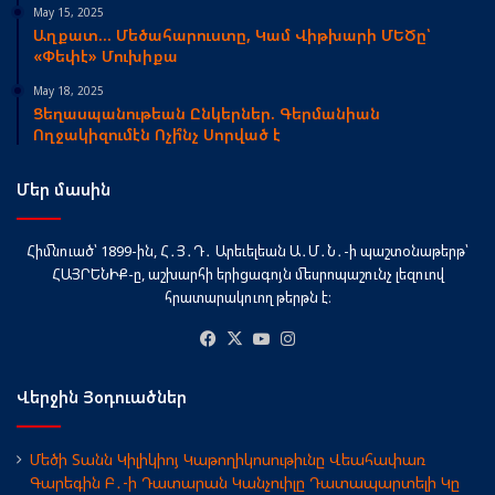
May 15, 2025
Աղքատ… Մեծահարուստը, Կամ Վիթխարի ՄԵԾը՝
«Փեփէ» Մուխիքա
May 18, 2025
Ցեղասպանութեան Ընկերներ. Գերմանիան
Ողջակիզումէն Ոչի՞նչ Սորված է
Մեր մասին
Հիմնուած՝ 1899-ին, Հ․Յ․Դ․ Արեւելեան Ա․Մ․Ն․-ի պաշտօնաթերթ՝
ՀԱՅՐԵՆԻՔ-ը, աշխարհի երիցագոյն մեսրոպաշունչ լեզուով
հրատարակուող թերթն է։
Facebook
X
YouTube
Instagram
Վերջին Յօդուածներ
Մեծի Տանն Կիլիկիոյ Կաթողիկոսութիւնը Վեահափառ
Գարեգին Բ․-ի Դատարան Կանչուիլը Դատապարտելի Կը