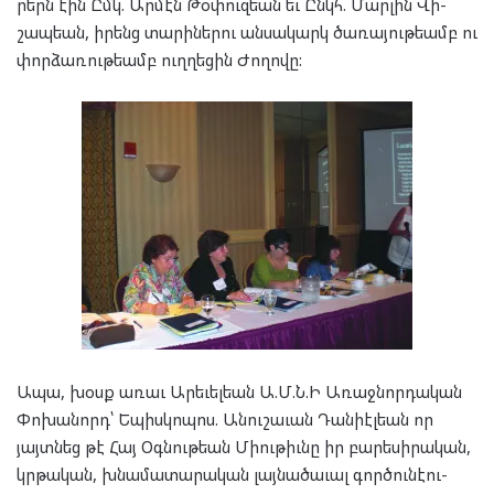
րերն էին Ըմկ. Ար­մէն Թօ­փուզ­եան եւ Ընկհ. Մար­լին Վի­
շապ­եան, իրենց տա­րի­նե­րու ան­սա­կարկ ծա­ռա­յու­թեամբ ու
փոր­ձա­ռու­թեամբ ուղ­ղե­ցին Ժո­ղո­վը:
Ապա, խօսք առաւ Արե­ւել­եան Ա.Մ.Ն.Ի Առաջ­նորդական
Փոխանորդ՝ Եպիս­կո­պոս. Անու­շա­ւան Դանի­էլ­եան որ
յայտ­նեց թէ Հայ Օգ­նու­թեան Միու­թիւնը իր բա­րե­սի­րա­կան,
կրթա­կան, խնա­մա­տա­րա­կան լայ­նա­ծա­ւալ գոր­ծու­նէ­ու­