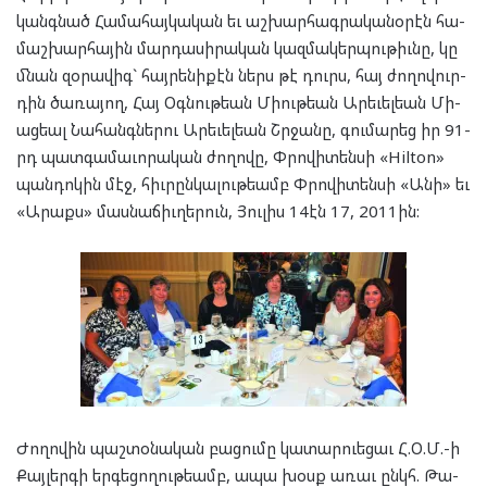
կանգ­նած ­Հա­մա­հայ­կա­կան եւ աշ­խար­հագ­րա­կա­նօ­րէն հա­
մաշ­խար­հա­յին մար­դա­սի­րա­կան կազ­մա­կեր­պու­թիւնը, կը
մնան զօ­րա­վիգ` հայ­րե­նի­քէն ներս թէ դուրս, հայ ժո­ղո­վուր­
դին ծա­ռա­յող, Հայ Օգ­նու­թեան Միու­թեա­ն Ա­րե­ւել­եան Մի­
աց­եալ Նա­հանգ­նե­րու Արե­ւել­եան Շրջա­նը, գու­մա­րեց իր 91-
րդ պատ­գա­մա­ւո­րա­կան ժո­ղո­վը, Փրո­վի­տեն­սի «Hilton»
պան­դո­կին մէջ, հիւ­րըն­կա­լու­թեամբ Փրո­վի­տեն­սի «Անի» եւ
«Արաքս» մաս­նա­ճիւ­ղե­րուն, Յու­լիս 14էն 17, 2011ին:
Ժո­ղո­վին պաշ­տօ­նա­կան բա­ցու­մը կա­տար­ուե­ցաւ Հ.Օ.Մ.-ի
Քայ­լեր­գի եր­գե­ցո­ղու­թեամբ, ապա խօսք առաւ ընկհ. Թա­