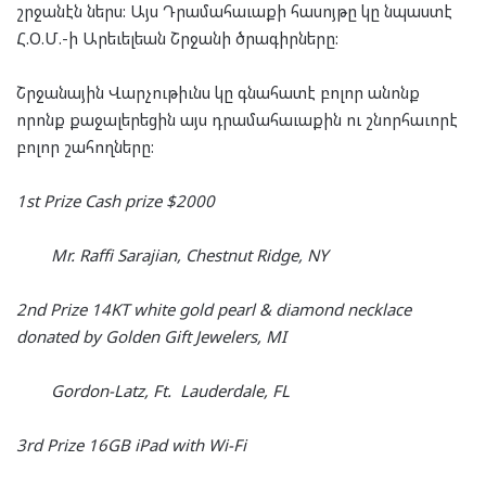
շրջա­նէն ներս: Այս Դրա­մա­հա­ւա­քի հա­սոյ­թը կը նպաս­տէ
Հ.Օ.Մ.-ի Արե­ւել­եան Շրջա­նի ծրա­գիր­նե­րը:
Շրջա­նա­յին Վար­չու­թիւնս կը գնա­հա­տէ բո­լոր անոնք
որոնք քա­ջա­լե­րե­ցին այս դրա­մա­հա­ւա­քին ու շնոր­հա­ւո­րէ
բո­լոր շա­հող­նե­րը:
1
st
Prize Cash prize $2000
Mr. Raffi Sarajian, Chestnut Ridge, NY
2
nd
Prize 14KT white gold pearl & diamond necklace
donated by Golden Gift Jewelers, MI
Gordon-Latz, Ft. Lauderdale, FL
3
rd
Prize 16GB iPad with Wi-Fi