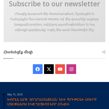
Subscribe to our newsletter
Մնացէ՛ք կապուած ձեր ժառանգութեան, մշակոյթին եւ
համայնքին հետ Hairenik Weekly-ով՝ ձեր վստահելի աղբիւրը
խորքային լուրերու, ոգեշնչող պատմութիւններու եւ հայ
սփիւռքի զարկերակը՝ ուղիղ ձեր սրան ներածողին մէջ։
Հետեւեցէ՛ք մեզի
Facebook
X
YouTube
Instagram
May 15, 2025
ԽՈՐԷՆ ԱՐՔ. ՏՈՂՐԱՄԱՃԵԱՆ՝ ՆԻՒ ՊՐԻԹԸՆԻ ՍՈՒՐԲ
ՍՏԵՓԱՆՈՍ ԵԿԵՂԵՑՒՈՅ ՆՈՐ ՀՈՎԻՒ