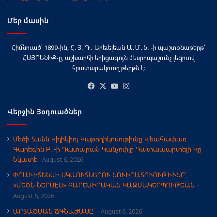
Մեր մասին
Հիմնուած՝ 1899-ին, Հ․Յ․Դ․ Արեւելեան Ա․Մ․Ն․-ի պաշտօնաթերթ՝
ՀԱՅՐԵՆԻՔ-ը, աշխարհի երիցագոյն մեսրոպաշունչ լեզուով
հրատարակուող թերթն է։
Facebook
X
YouTube
Instagram
Վերջին Յօդուածներ
Մեծի Տանն Կիլիկիոյ Կաթողիկոսութիւնը Վեահափառ
Գարեգին Բ․-ի Դատարան Կանչուիլը Դատապարտելի Կը
Նկատէ
August 6, 2026
ՓՐԱՒԻՏԵՆՍԻ ՍԿԱՈՒՏՆԵՐՈՒ ՆՈՒԻՐԱՏՈՒՈՒԹԻՒՆԸ՝
«ՄԵԾՆ ՆԵՐՍԷՍ» ԲԱՐԵՍԻՐԱԿԱՆ ԿԱԶՄԱԿԵՐՊՈՒԹԵԱՆ
August 6, 2026
ԱՐՏԱԾՄԱՆ ՃԳՆԱԺԱՄԸ
August 6, 2026