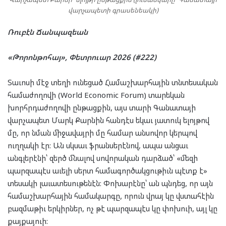
վարչապետի գրասենեակի)
Ռուբէն Ճանպազեան
«Թորոնթոհայ», Փետրուար 2026 (#222)
Տաւոսի մէջ տեղի ունեցած Համաշխարհային տնտեսական
համաժողովի (World Economic Forum) տարեկան
խորհրդաժողովի ընթացքին, այս տարի Գանատայի
վարչապետ Մարկ Քարնին հանդէս եկաւ յատուկ ելոյթով
մը, որ նման միջավայրի մը համար անսովոր կերպով
ուղղակի էր: Ան սկսաւ ֆրանսերէնով, ապա անցաւ
անգլերէնի՝ զերծ մնալով սովորական դարձած՝ «մեզի
պարզապէս աւելի սերտ համագործակցութիւն պէտք է»
տեսակի լաւատեսութենէն: Փոխարէնը՝ ան պնդեց, որ այն
համաշխարհային համակարգը, որուն վրայ կը վստահէին
բազմաթիւ երկիրներ, ոչ թէ պարզապէս կը փոխուի, այլ կը
քայքայուի: