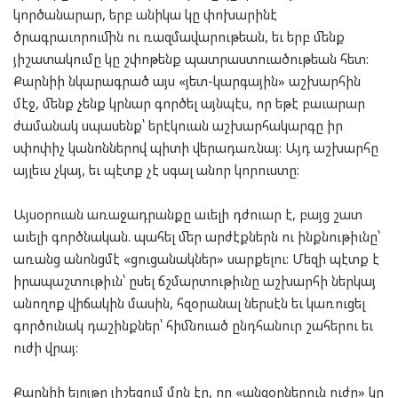
կործանարար, երբ անիկա կը փոխարինէ
ծրագրաւորումին ու ռազմավարութեան, եւ երբ մենք
յիշատակումը կը շփոթենք պատրաստուածութեան հետ:
Քարնիի նկարագրած այս «յետ-կարգային» աշխարհին
մէջ, մենք չենք կրնար գործել այնպէս, որ եթէ բաւարար
ժամանակ սպասենք՝ երէկուան աշխարհակարգը իր
սփոփիչ կանոններով պիտի վերադառնայ: Այդ աշխարհը
այլեւս չկայ, եւ պէտք չէ սգալ անոր կորուստը:
Այսօրուան առաջադրանքը աւելի դժուար է, բայց շատ
աւելի գործնական. պահել մեր արժէքներն ու ինքնութիւնը՝
առանց անոնցմէ «ցուցանակներ» սարքելու: Մեզի պէտք է
իրապաշտութիւն՝ ըսել ճշմարտութիւնը աշխարհի ներկայ
անողոք վիճակին մասին, հզօրանալ ներսէն եւ կառուցել
գործունակ դաշինքներ՝ հիմնուած ընդհանուր շահերու եւ
ուժի վրայ:
Քարնիի ելոյթը յիշեցում մըն էր, որ «անզօրներուն ուժը» կը