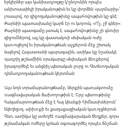
երկիրներ այս կանխադրոյթը կ’ընդունին որպէս
անխուսափելի իրականութիւն եւ կը փորձեն «յարմարիլ»՝
յուսալով, որ զիջողականութիւնը ապահովութիւն կը գնէ։
Քարնիի պատասխանը կարճ էր ու կտրուկ. «Ո՛չ, չի՛ գներ»։
Քարնիի պատգամը յստակ է. ապահովութիւնը չի գնուիր
զիջումներով, այլ կը վաստակուի սեփական ուժը
կառուցելով եւ իրականութեան աչքերուն մէջ շիտակ
նայելով։ Հայաստանի պարագային, ասիկա կը նշանակէ
դադրիլ թշնամիին օրակարգը սեփական ձեռքերով
իրագործելէ եւ անցնիլ պետական լուրջ ու հետեւողական
դիմադրողականութեան կերտման։
Այս նոյն տրամաբանութեամբ, ներքին պառակտումը
ռազմավարական ձախողութիւն է: Երբ պետութիւնը
հակամարտութեան մէջ է հայ կեանքի հիմնասիւներուն՝
եկեղեցւոյ, սփիւռքի եւ քաղաքացիական կառոյցներուն
հետ, ատիկա կը ստեղծէ ռազմավարական ճեղքեր, զորս
թշնամական ուժերը կրնան օգտագործել որպէս ճնշման