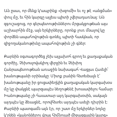
Ան ըսաւ, որ մենք կ’ապրինք «խզումի» եւ ոչ թէ «անցման»
փուլ մը, եւ հին կարգը այլեւս պիտի չվերադառնայ: Ան
զգուշացուց, որ գերպետութիւններու մրցակցութեան այս
աշխարհին մէջ, այն երկիրները, որոնք լուռ մնալով կը
փորձեն ապահովութիւն գտնել, պիտի հասկնան, որ
զիջողականութիւնը ապահովութիւն չի գներ:
Քարնին օգտագործեց չեխ այլախոհ գրող եւ քաղաքական
գործիչ, Չեխոսլովակիոյ վերջին եւ Չեխիոյ
Հանրապետութեան առաջին նախագահ Վացլաւ Հաւելի՝
խանութպանի օրինակը: Միտք բանին հետեւեալն է՝
խանութպանը իր ցուցափեղկին քաղաքական կարգախօս
մը կը փակցնէ պարզապէս նեղութենէ խուսափելու համար:
Խանութպանը չի հաւատար այդ կարգախօսին, սակայն
այդպէս կը ձեւացնէ, որովհետեւ այդպէս աւելի դիւրին է:
Քարնիի պատգամն այն էր, որ շատ մը երկիրներ նոյնը
կ’ընեն «կանոններու վրայ հիմնուած միջազգային կարգ»