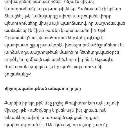
փոխարինող օգտագործելէ: Ինչպէս միջակ
կարողութեամբ այլ պետութիւններ, Գանատան չի կրնար
ձեւացնել, թէ համակարգը պիտի պաշտպանէ փոքր
պետութիւնները միայն այն պատճառով, որ պաշտօնական
ատեաններէն ճիշտ բառեր կ’արտասանուին: Եթէ
Օթաուան կ’ուզէ վստահութիւն ներշնչել, պէտք է
պատրաստ ըլլայ յստակօրէն խօսելու բռնաճնշումներու եւ
յարձակողապաշտութեան մասին ու հետեւողականօրէն
գործէ, եւ ոչ միայն այն ատեն, երբ դիւրին է: Այլապէս
Գանատան պարզապէս կը պահէ «պատուհանի
ցուցանակը»:
Զիջողականութեան անպտուղ յոյսը
Քարնին իր ելոյթին մէջ յիշեց Թուկիտիտէսի այն յայտնի
միտքը, թէ «ուժեղները կ’ընեն այն՝ ինչ կրնան, իսկ
տկարները պիտի տառապին այնքան՝ որքան
պարտադրուած է»։ Ան նկատեց, որ այսօր շատ մը