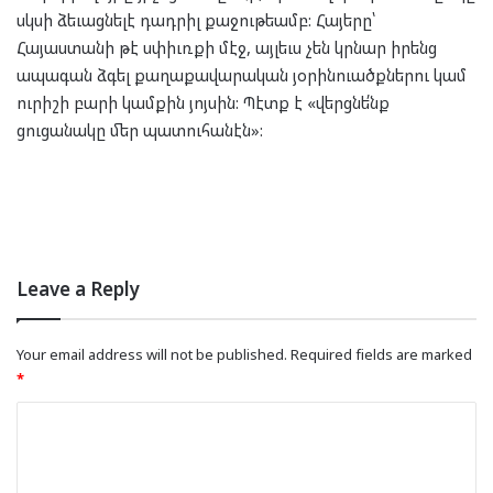
սկսի ձեւացնելէ դադրիլ քաջութեամբ: Հայերը՝
Հայաստանի թէ սփիւռքի մէջ, այլեւս չեն կրնար իրենց
ապագան ձգել քաղաքավարական յօրինուածքներու կամ
ուրիշի բարի կամքին յոյսին: Պէտք է «վերցնե՛նք
ցուցանակը մեր պատուհանէն»:
Leave a Reply
Your email address will not be published.
Required fields are marked
*
C
o
m