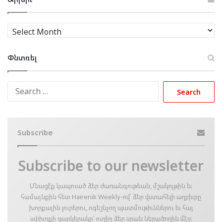
Արխիւ
Փնտռել
Search
for:
Subscribe
Subscribe to our newsletter
Մնացէ՛ք կապուած ձեր ժառանգութեան, մշակոյթին եւ
համայնքին հետ Hairenik Weekly-ով՝ ձեր վստահելի աղբիւրը
խորքային լուրերու, ոգեշնչող պատմութիւններու եւ հայ
սփիւռքի զարկերակը՝ ուղիղ ձեր սրան ներածողին մէջ։