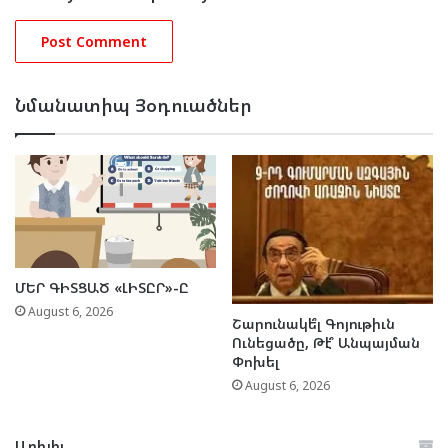
Նմանատիպ Յօդուածներ
ՄԵՐ ԳԻՏՑԱԾ «ԼԻՏԸՐ»-Ը
August 6, 2026
Շարունակե՞լ Գոյութիւն
Ունեցածը, Թէ՞ Անպայման
Փոխել
August 6, 2026
Արխիւ