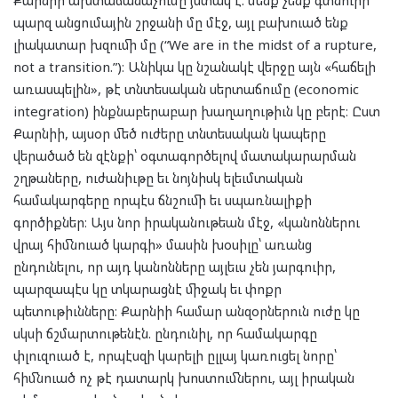
Քարնիի ախտաճանաչումը յստակ է. մենք չենք գտնուիր
պարզ անցումային շրջանի մը մէջ, այլ բախուած ենք
լիակատար խզումի մը (“We are in the midst of a rupture,
not a transition.”)։ Անիկա կը նշանակէ վերջը այն «հաճելի
առասպելին», թէ տնտեսական սերտաճումը (economic
integration) ինքնաբերաբար խաղաղութիւն կը բերէ։ Ըստ
Քարնիի, այսօր մեծ ուժերը տնտեսական կապերը
վերածած են զէնքի՝ օգտագործելով մատակարարման
շղթաները, ուժանիւթը եւ նոյնիսկ ելեւմտական
համակարգերը որպէս ճնշումի եւ սպառնալիքի
գործիքներ։ Այս նոր իրականութեան մէջ, «կանոններու
վրայ հիմնուած կարգի» մասին խօսիլը՝ առանց
ընդունելու, որ այդ կանոնները այլեւս չեն յարգուիր,
պարզապէս կը տկարացնէ միջակ եւ փոքր
պետութիւնները։ Քարնիի համար անզօրներուն ուժը կը
սկսի ճշմարտութենէն. ընդունիլ, որ համակարգը
փլուզուած է, որպէսզի կարելի ըլլայ կառուցել նորը՝
հիմնուած ոչ թէ դատարկ խոստումներու, այլ իրական