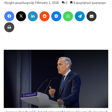
Վերջին թարմացումը February 2, 2026
0
4 վայրկեան կարդալու
Facebook
X
LinkedIn
Reddit
Messenger
WhatsApp
Telegram
Ուղարկել նամակ
Տպել
Վարչապետ Քարնի` ելոյթի ընթացքին (լուսանկարը՝ Գանատայի