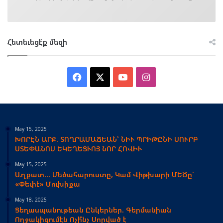
Հետեւեցէ՛ք մեզի
Facebook
X
YouTube
Instagram
May 15, 2025
ԽՈՐԷՆ ԱՐՔ. ՏՈՂՐԱՄԱՃԵԱՆ՝ ՆԻՒ ՊՐԻԹԸՆԻ ՍՈՒՐԲ
ՍՏԵՓԱՆՈՍ ԵԿԵՂԵՑՒՈՅ ՆՈՐ ՀՈՎԻՒ
May 15, 2025
Աղքատ… Մեծահարուստը, Կամ Վիթխարի ՄԵԾը՝
«Փեփէ» Մուխիքա
May 18, 2025
Ցեղասպանութեան Ընկերներ. Գերմանիան
Ողջակիզումէն Ոչի՞նչ Սորված է