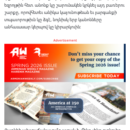
եզրոյթին հետ. անոնք կը շարունակեն կրկնել այդ բառերու
շարքը, որովհետեւ անիկա կայունութեան եւ յարգանքի
տպաւորութիւն կը ձգէ, նոյնիսկ երբ կանոնները
անհաւասար կերպով կը կիրարկուին:
Advertisement