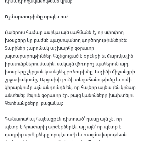
դիմադրողականութեան վրայ։
Ճշմարտութիւնը որպէս ուժ
Հայերուս համար ասիկա այն սահմանն է, որ սփոփող
խօսքերը կը բաժնէ պաշտպանող գործողութիւններէն:
Տարիներ շարունակ աշխարհը զօրաւոր
յայտարարութիւններ հնչեցուցած է օրէնքի եւ մարդկային
իրաւունքներու մասին, սակայն վճռորոշ պահերուն այդ
խօսքերը չկրցան կասեցնել բռնութիւնը: Լաչինի միջանցքի
շրջափակումը, Արցախի բռնի տեղահանութիւնը եւ ուժի
կիրարկումը այն անդունդն են, որ հայերը այլեւս չեն կրնար
անտեսել։ Լեզուն զօրաւոր էր, բայց կանոնները խախտելու
հետեւանքները՝ բացակայ:
Գանատահայ հայեացքէն դիտուած՝ դասը այն չէ, որ
պէտք է հրաժարիլ արժէքներէն, այլ այն՝ որ պէտք է
դադրիլ արժէքները որպէս ուժի եւ ռազմավարութեան