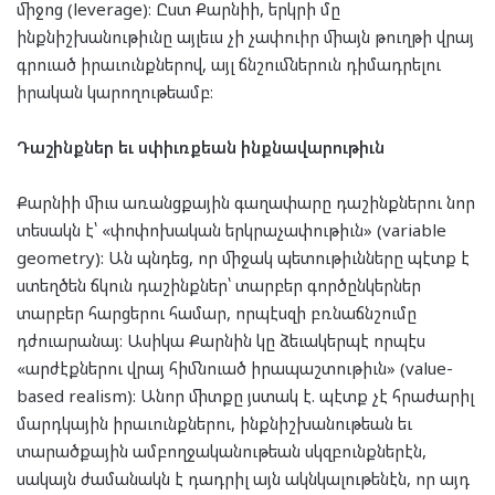
միջոց (leverage)։ Ըստ Քարնիի, երկրի մը
ինքնիշխանութիւնը այլեւս չի չափուիր միայն թուղթի վրայ
գրուած իրաւունքներով, այլ ճնշումներուն դիմադրելու
իրական կարողութեամբ։
Դաշինքներ եւ սփիւռքեան ինքնավարութիւն
Քարնիի միւս առանցքային գաղափարը դաշինքներու նոր
տեսակն է՝ «փոփոխական երկրաչափութիւն» (variable
geometry): Ան պնդեց, որ միջակ պետութիւնները պէտք է
ստեղծեն ճկուն դաշինքներ՝ տարբեր գործընկերներ
տարբեր հարցերու համար, որպէսզի բռնաճնշումը
դժուարանայ։ Ասիկա Քարնին կը ձեւակերպէ որպէս
«արժէքներու վրայ հիմնուած իրապաշտութիւն» (value-
based realism): Անոր միտքը յստակ է. պէտք չէ հրաժարիլ
մարդկային իրաւունքներու, ինքնիշխանութեան եւ
տարածքային ամբողջականութեան սկզբունքներէն,
սակայն ժամանակն է դադրիլ այն ակնկալութենէն, որ այդ