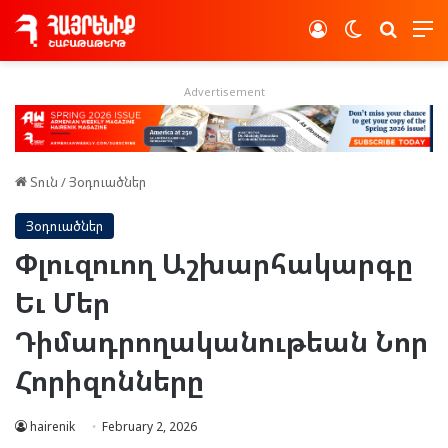
Log In
Switch skin
Որոնե
Advertisement
Տուն
/
Յօդուածներ
Յօդուածներ
Փլուզուող Աշխարհակարգը
Եւ Մեր
Դիմադրողականութեան Նոր
Հորիզոնները
hairenik
February 2, 2026