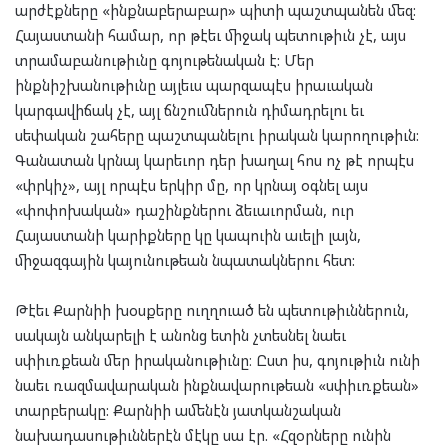
արժէքները «ինքնաբերաբար» պիտի պաշտպանեն մեզ:
Հայաստանի համար, որ թէեւ միջակ պետութիւն չէ, այս
տրամաբանութիւնը գոյութենական է: Մեր
ինքնիշխանութիւնը այլեւս պարզապէս իրաւական
կարգավիճակ չէ, այլ ճնշումներուն դիմադրելու եւ
սեփական շահերը պաշտպանելու իրական կարողութիւն:
Գանատան կրնայ կարեւոր դեր խաղալ հոս ոչ թէ որպէս
«փրկիչ», այլ որպէս երկիր մը, որ կրնայ օգնել այս
«փոփոխական» դաշինքներու ձեւաւորման, ուր
Հայաստանի կարիքները կը կապուին աւելի լայն,
միջազգային կայունութեան նպատակներու հետ:
Թէեւ Քարնիի խօսքերը ուղղուած են պետութիւններուն,
սակայն անկարելի է անոնց ետին չտեսնել նաեւ
սփիւռքեան մեր իրականութիւնը։ Ըստ իս, գոյութիւն ունի
նաեւ ռազմավարական ինքնավարութեան «սփիւռքեան»
տարբերակը: Քարնիի ամենէն յատկանշական
նախադասութիւններէն մէկը սա էր. «Հզօրները ունին