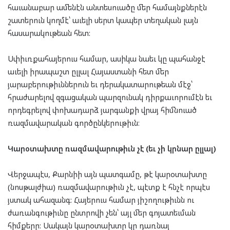
հաւանաբար ամենէն անտեսուածը մեր համայնքներէն
շատերուն կողմէ՝ աւելի սերտ կապեր տեղական լայն
հասարակութեան հետ:
Սփիւռքահայերուս համար, ասիկա նաեւ կը պահանջէ
աւելի իրապաշտ ըլլալ Հայաստանի հետ մեր
յարաբերութիւններուն եւ դերակատարութեան մէջ՝
հրաժարելով զգացական պարզունակ դիրքաւորումէն եւ
որդեգրելով փոխադարձ յարգանքի վրայ հիմնուած
ռազմավարական գործընկերութիւն։
Կարօտախտը ռազմավարութիւն չէ (եւ չի կրնար ըլլալ)
Վերջապէս, Քարնիի այն պատգամը, թէ կարօտախտը
(նոսթալժիա) ռազմավարութիւն չէ, պէտք է հնչէ որպէս
յստակ ահազանգ: Հայերուս համար յիշողութիւնն ու
ժառանգութիւնը ընտրովի չեն՝ այլ մեր գոյատեւման
հիմքերը: Սակայն կարօտախտը կը դառնայ