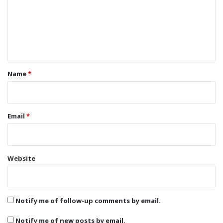
m
e
n
t
*
Name
*
Email
*
Website
Notify me of follow-up comments by email.
Notify me of new posts by email.