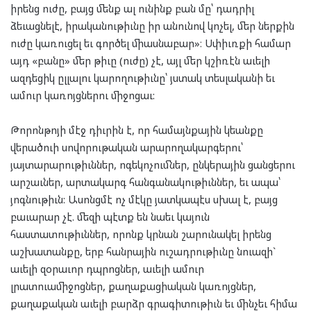
իրենց ուժը, բայց մենք ալ ունինք բան մը՝ դադրիլ
ձեւացնելէ, իրականութիւնը իր անունով կոչել, մեր ներքին
ուժը կառուցել եւ գործել միասնաբար»։ Սփիւռքի համար
այդ «բանը» մեր թիւը (ուժը) չէ, այլ մեր կշիռէն աւելի
ազդեցիկ ըլլալու կարողութիւնը՝ յստակ տեսլականի եւ
ամուր կառոյցներու միջոցաւ:
Թորոնթոյի մէջ դիւրին է, որ համայնքային կեանքը
վերածուի սովորութական արարողակարգերու՝
յայտարարութիւններ, ոգեկոչումներ, ընկերային ցանցերու
արշաւներ, արտակարգ հանգանակութիւններ, եւ ապա՝
յոգնութիւն: Ասոնցմէ ոչ մէկը յատկապէս սխալ է, բայց
բաւարար չէ. մեզի պէտք են նաեւ կայուն
հաստատութիւններ, որոնք կրնան շարունակել իրենց
աշխատանքը, երբ հանրային ուշադրութիւնը նուազի`
աւելի զօրաւոր դպրոցներ, աւելի ամուր
լրատուամիջոցներ, քաղաքացիական կառոյցներ,
քաղաքական աւելի բարձր գրագիտութիւն եւ մինչեւ հիմա