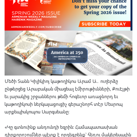
Մեծի Տանն Կիլիկիոյ կաթողիկոս Արամ Ա․ ուղերձը
ընթերցեց Արաբական միացեալ էմիրութիւնների, ՔուԷյթի
եւ յարակից շրջաններու թեմի հոգեւոր առաջնորդ եւ
կաթողիկոսի ներկայացուցիչ գերաշնորհ տէր Մեսրոպ
արքեպիսկոպոս Սարգսեանը:
«Կը գտնուինք անդունդի եզրին: Համապատասխան
դիրքորոշումներ պէտք է որդեգրենք` հեռու մակերեսային