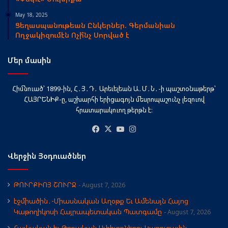
May 18, 2025
Ցեղասպանութեան Ընկերներ. Գերմանիան
Ողջակիզումէն Ոչի՞նչ Սորված է
Մեր մասին
Հիմնուած՝ 1899-ին, Հ․Յ․Դ․ Արեւելեան Ա․Մ․Ն․-ի պաշտօնաթերթ՝
ՀԱՅՐԵՆԻՔ-ը, աշխարհի երիցագոյն մեսրոպաշունչ լեզուով
հրատարակուող թերթն է։
Facebook
X
YouTube
Instagram
Վերջին Յօդուածներ
ԹՈՒՐՔԻՈՅ ՇՈՒՐՋ
August 7, 2026
էջմիածին․-Միասնական Աղօթք Եւ Ամենայն Հայոց
Կաթողիկոսի Հայրապետական Պատգամը
August 7, 2026
Հայկական եւ Թրքական Սփիւռքներու Կառուցային