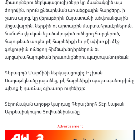
միաւորներու ներկայացուցիչները կը մասնակցին այս
ժողովին, որուն քննարկման առանցքային հարցերը, ի
շառս այլոց, կը վերաբերին Հայաստանի անվտանգային
միջավայրին, ներքին ու արտաքին մարտահրաւէրներուն,
համահայկական նշանակութիւն ունեցող հարցերուն,
հայութեան առջեւ թէ՛ հայրենիքի եւ թէ՛ սփիւռքի մէջ
գոկյութիւն ունեցող հիմնախնդիրներուն եւ
արցախահայութեան իրաւունքներու պաշտպանութեան։
Գերագոյն Մարմինի ներկայացուցիչ Իշխան
Սաղաթէլեանը յայտնեց, թէ հայրենիքի պաշտպանութիւնը
պէտք է դառնայ գլխաւոր ուղենիշը:
Տէրունական աղօթք կարդաց Գերաշնորհ Տէր Նաթան
Արքեպիսկոպոս Յովհաննիսեանը։
Advertisement