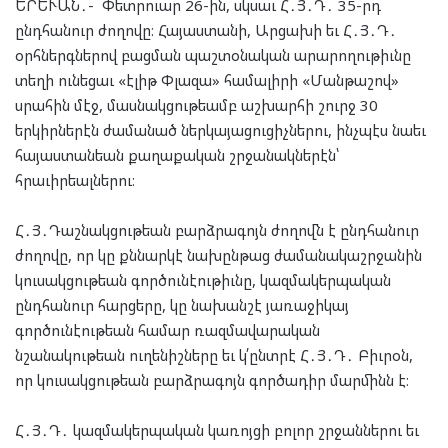
ԵՐԵՒԱՆ․- Փետրուար 26-ին, սկսաւ Հ․Յ․Դ․ 35-րդ
ընդհանուր ժողովը։ Հայաստանի, Արցախի եւ Հ․Յ․Դ․
օրհներգներով բացման պաշտօնական արարողութիւնը
տեղի ունեցաւ «էլիթ Փլազա» համալիրի «Մանթաշով»
սրահին մէջ, մասնակցութեամբ աշխարհի շուրջ 30
երկիրներէն ժամանած ներկայացուցիչներու, ինչպէս նաեւ
հայաստանեան քաղաքական շրջանակներէն՝
հրաւիրեալներու։
Հ․Յ․Դաշնակցութեան բարձրագոյն ժողովն է ընդհանուր
ժողովը, որ կը քննարկէ նախընթաց ժամանակաշրջանին
կուսակցութեան գործունէութիւնը, կազմակերպական
ընդհանուր հարցերը, կը նախանշէ յառաջիկայ
գործունէութեան համար ռազմավարական
նշանակութեան ուղենիշները եւ կ՛ընտրէ Հ․Յ․Դ․ Բիւրօն,
որ կուսակցութեան բարձրագոյն գործադիր մարմինն է։
Հ․Յ․Դ․ կազմակերպական կառոյցի բոլոր շրջաններու եւ