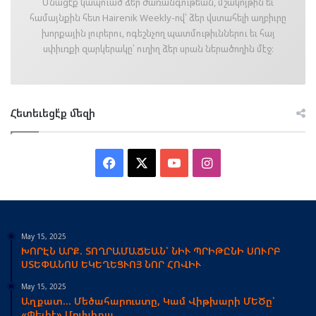
Մնացէ՛ք կապուած ձեր ժառանգութեան, մշակոյթին եւ
համայնքին հետ Hairenik Weekly-ով՝ ձեր վստահելի աղբիւրը
խորքային լուրերու, ոգեշնչող պատմութիւններու եւ հայ
սփիւռքի զարկերակը՝ ուղիղ ձեր սրան ներածողին մէջ։
Հետեւեցէ՛ք մեզի
Facebook
X
YouTube
Instagram
May 15, 2025
ԽՈՐԷՆ ԱՐՔ. ՏՈՂՐԱՄԱՃԵԱՆ՝ ՆԻՒ ՊՐԻԹԸՆԻ ՍՈՒՐԲ
ՍՏԵՓԱՆՈՍ ԵԿԵՂԵՑՒՈՅ ՆՈՐ ՀՈՎԻՒ
May 15, 2025
Աղքատ… Մեծահարուստը, Կամ Վիթխարի ՄԵԾը՝
«Փեփէ» Մուխիքա