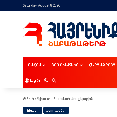
Saturday, August 8 2026
ԼՐԱՀՈՍ
ՅՕԴՈՒԱԾՆԵՐ
ՀԱՐՑԱԶՐՈՅՑ
Switch skin
Որոնել
Log In
Տուն
/
Գլխաւոր
/
Տաւոսեան Առաքելութիւն
Գլխաւոր
Յօդուածներ