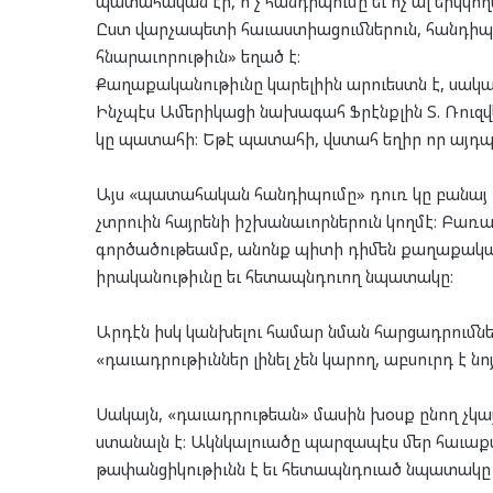
պատահական էր, ո՚չ հանդիպումը եւ ոչ ալ երկկո
Ըստ վարչապետի հաւաստիացումներուն, հանդիպու
հնարաւորութիւն» եղած է։
Քաղաքականութիւնը կարելիին արուեստն է, սակա
Ինչպէս Ամերիկացի նախագահ Ֆրէնքլին Տ. Ռուզ
կը պատահի։ Եթէ պատահի, վստահ եղիր որ այդպ
Այս «պատահական հանդիպումը» դուռ կը բանայ
չտրուին հայրենի իշխանաւորներուն կողմէ։ Բառա
գործածութեամբ, անոնք պիտի դիմեն քաղաքակա
իրականութիւնը եւ հետապնդուող նպատակը։
Արդէն իսկ կանխելու համար նման հարցադրումներ
«դաւադրութիւններ լինել չեն կարող, աբսուրդ է նո
Սակայն, «դաւադրութեան» մասին խօսք ընող չկ
ստանալն է։ Ակնկալուածը պարզապէս մեր հաւաքա
թափանցիկութիւնն է եւ հետապնդուած նպատակը 