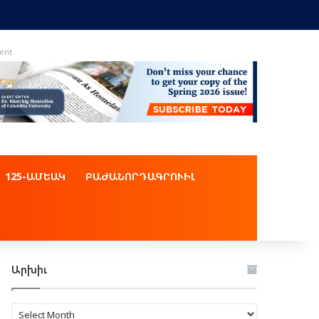
ent
125-ԱՄԵԱԿ
ԲԱԺԱՆՈՐԴԱԳՐՈՒԻԼ
Արխիւ
Արխիւ