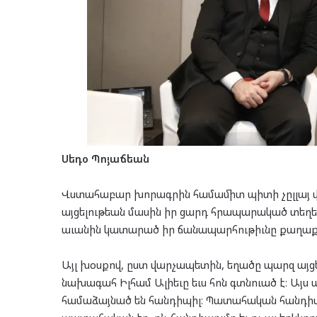
Սեդօ Պոյաճեան
Վստահաբար խորագրին համամիտ պիտի չըլլայ վ
այցելութեան մասին իր ցարդ հրապարակած տեղեկ
աւանին կատարած իր ճանապարհութիւնը քաղաքա
Այլ խօսքով, ըստ վարչապետին, եղածը պարզ այցե
նախագահ Իլհամ Ալիեւը եւս հոն գտնուած է։ Այս
համաձայնած են հանդիպիլ։ Պատահական հանդիպում