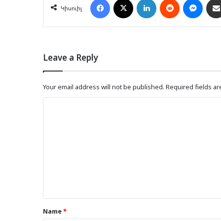
Կիսուիլ
Leave a Reply
Your email address will not be published.
Required fields a
C
o
m
m
e
n
t
*
Name
*