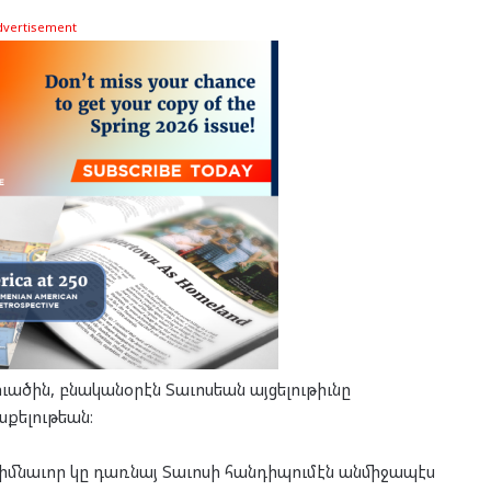
dvertisement
ւածին, բնականօրէն Տաւոսեան այցելութիւնը
քելութեան։
 հիմնաւոր կը դառնայ Տաւոսի հանդիպումէն անմիջապէս