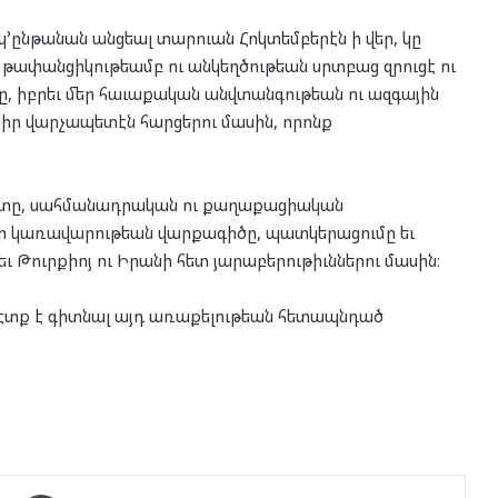
կ՚ընթանան անցեալ տարուան Հոկտեմբերէն ի վեր, կը
թափանցիկութեամբ ու անկեղծութեան սրտբաց զրուցէ ու
ը, իբրեւ մեր հաւաքական անվտանգութեան ու ազգային
 իր վարչապետէն հարցերու մասին, որոնք
ետը, սահմանադրական ու քաղաքացիական
 իր կառավարութեան վարքագիծը, պատկերացումը եւ
 Թուրքիոյ ու Իրանի հետ յարաբերութիւններու մասին։
ն պէտք է գիտնալ այդ առաքելութեան հետապնդած
enger
Ուղարկել նամակ
Տպել