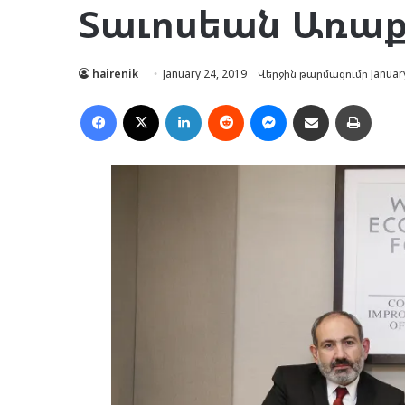
Տաւոսեան Առաքե
hairenik
January 24, 2019
Վերջին թարմացումը January
Facebook
X
LinkedIn
Reddit
Messenger
Ուղարկել նամակ
Տպել