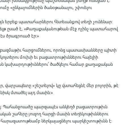
ղմանի խօսակցութիւնը պաշտօնական բնոյթ ունեցած է։
մը «ընկալումներին ծանօթանալու, շփուելու
յն երբեք պատահարներու հետեւանքով տեղի չունենար։
վելթ ըսած է, «Քաղաքականութեան մէջ ոչինչ պատահարով
էս ծրագրուած էր։»
 բազմաթիւ հարցումներու, որոնց պատասխանները պիտի
կոյտերու մուխի եւ բացատրութիւններու հայելիի
ն կախարդութիւններու՝ ծածկելու համար քաղաքական
, վարչապետը «շեշտելով» կը վստահեցնէ մեր բոլորին, թէ
յնիսկ մտածել այդ մասին:»
այ։ Պահանջուածը պարզապէս անկեղծ բացատրութիւն
կան շահերը յուզող հարցի մասին տեղեկութիւններու
հարազատութեամբ ներկայացնելու պարկեշտութիւնն է։