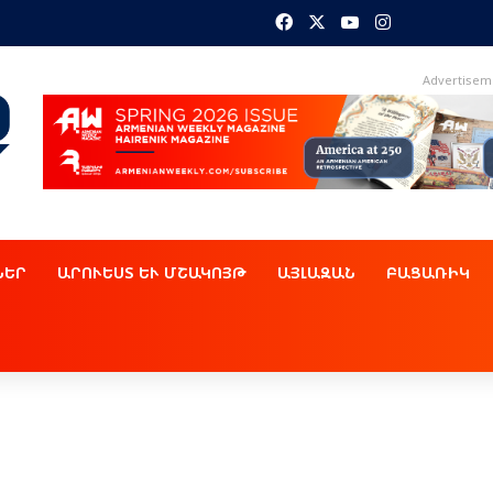
Facebook
X
YouTube
Instagram
Advertisem
ՆԵՐ
ԱՐՈՒԵՍՏ ԵՒ ՄՇԱԿՈՅԹ
ԱՅԼԱԶԱՆ
ԲԱՑԱՌԻԿ