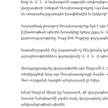
ետք Ա․Մ․Ն․-ի նախագահի ազգային անվտանգութ
վարչապետի ունեցած հեռախօսազրոյցով: Այս մա
են «տարածաշրջանային իրավիճակին եւ երկկողմ 
Տարօրինակ թուացող հեռախօսազրոյց մըն է այս։ 
իշխանութեան պետին խօսակիցը կրնայ ըլլալ 
քարտուղարութիւնը։ Բայց Ճոն Պոլթընը վարչապե
Տարածաշրջանի մէջ Հայաստան ոչ մէկ վտանգ կրն
յարաբերութիւններու զարգացումը Ա․Մ․Ն․-ի պե
Հետաքրքրականը վարչապետին այն հերքումն է, ո
տեղեկացնելէ ետք այս հեռախօսազրոյցի մասին, «
հետ «Արցախի հարցին անդրադարձ չի եղել:»
Նման հերքում միայն կը հաստատէ, թէ վարչապետ
Տաւոսի հանդիպումի լոյսին տակ, վարչապետը բն
անվտանգութեան պետին։