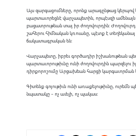
Այս զարգացումները, որոնք արագընթաց կերպով 
պարտաւորեցնէ վարչապետին, որպէսզի ամենայն 
բացատրութեան տայ իր ժողովուրդին։ Ժողովուրդ
շահերու հիմնական կռուանը, պէտք է տեղեկանայ
ճակատագրական են։
Վարչապետը, իբրեւ գործադիր իշխանութեան պ
պարտաւորութիւնը ունի ժողովուրդին պարզելու
դիրքորոշումը Արցախեան հարցի կարգաւորման եւ
Գիտենք գոյութիւն ունի առաքելութիւնը, ուրեմ
նպատակը – ոչ աւելի, ոչ պակաս։
Facebook
X
LinkedIn
Reddit
Mess