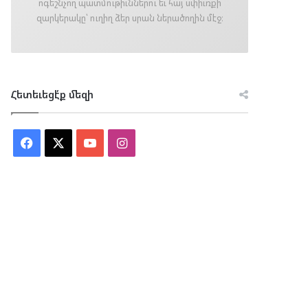
ոգեշնչող պատմութիւններու եւ հայ սփիւռքի
զարկերակը՝ ուղիղ ձեր սրան ներածողին մէջ։
Հետեւեցէ՛ք մեզի
Facebook
X
YouTube
Instagram