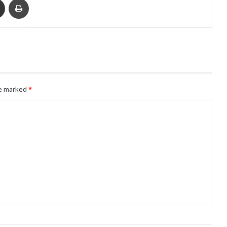
re marked
*