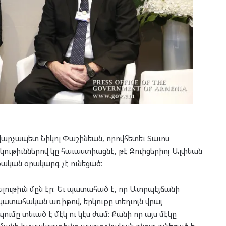
արչապետ Նիկոլ Փաշինեան, որովհետեւ Տաւոս
ութիւններով կը հաւաստիացնէ, թէ Զուիցերիոյ Ալփեան
կան օրակարգ չէ ունեցած։
լութիւն մըն էր։ Եւ պատահած է, որ Ատրպէյճանի
 պատահական առիթով, երկուքը տեղւոյն վրայ
ը տեւած է մէկ ու կէս ժամ։ Քանի որ այս մէկը