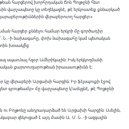
եան հարցերով խորհրդական Ճոն Պոլթընի հետ
սին վարչապետը կը տեղեկացնէ, թէ երկուստեք քննարկած
յարաբերութիւններին վերաբերուող հարցեր:»
Նման հարցեր քննելու համար երկրի մը գործադիր
Ա․Մ․Ն․-ի նախագահը, փոխ նախագահը կամ պետական
տին խօսակի՞ց։
այ սպառնալ հզօր Ամերիկային։ Իսկ երկկողմանի
տական քարտուղարութեան իրաւասութիւնն է։
ր կը վերաբերի Արցախի հարցին։ Իր ֆէյսպուքի էջով
յետ գրութեամբ» մը վարչապետը կ՚աւելցնէ, թէ Պոլթընի
ն ու Բոլթոնը անդրադարձած են Արցախի հարցին։ Աւելին,
ակաբար զեկուցած է այդ մասին Ա․Մ․Ն․-ի ազգային