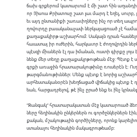
ճախ գրքե­րում կա­տար­ւում է մի շատ հին աղան­դի գ
որ Յի­սուս Քրիս­տո­սը շատ լաւ մարդ է եղել, սուրբ, բ
եւ այդ ըն­տա­նի­քի շա­ռա­ւիղ­նե­րը ինչ որ տեղ ապ­րու
ղո­վուր­դը բա­ւա­կա­նա­չափ ներ­կա­յաց­ուած չէ հա­մ
քա­ղա­քա­կիրթ աշ­խար­հում: Սա­կայն դրան հաս­նե­լո
հա­ւա­տայ իր ու­ժե­րին, հար­կա­ւոր է ժո­ղովր­դին ներ
պէս­զի միւս­ներն էլ դա իմա­նան, ուս­տի գիր­քը լոյս 
նենք մեր տե­ղը քա­ղա­քակր­թու­թեան մէջ: Պէտք է սկսե
գրքի առա­ջին հրա­տա­րա­կու­թիւնը ռու­սե­րէն է: Ուղ
թարգ­մա­նու­թիւն­ներ: Մենք պէտք է նո­րից աշ­խար­
ար­հես­տա­կա­նօ­րէն խեղ­ճա­ցած վի­ճա­կից պէտք է դ
եան, հար­ցադ­րե­լով, թէ ի՛նչ ըրած ենք եւ ի՛նչ կրնան
“Զան­գակ“ հրա­տա­րա­կա­տան մէջ կա­տար­ուած ձեռ
նե­րը հե­ղի­նա­կին ըն­կեր­ներն ու գոր­ծըն­կեր­ներն է
քա­կան, մշա­կու­թա­յին գոր­ծիչ­նե­րը, որոնք կա­րե­լիո
ստա­նա­լու հե­ղի­նա­կին մա­կագ­րու­թեամբ: