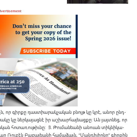
dvertisement
յն, որ գիր­քը դաստ­ի­ա­րակ­չա­կան բնոյթ կը կրէ, անոր ընդ­
ա­կը կը ներ­կա­յաց­նէ իր աշ­խար­հայ­եաց­քը: Ան յայտ­նեց, որ
­կան հո­տա­ռու­թիւնը: Յ. Թու­ման­եա­նի ան­ուան տիկ­նի­կա­
ար Ռու­բէն Բա­բայ­եա­նի հա­մա­ձայն, “Ման­դիլի­ո­նը“ գիր­քին