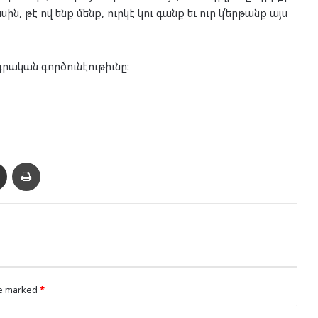
սին, թէ ով ենք մենք, ուր­կէ կու գանք եւ ուր կ՛եր­թանք այս
րա­կան գոր­ծու­նէ­ու­թիւնը:
enger
Ուղարկել նամակ
Տպել
re marked
*