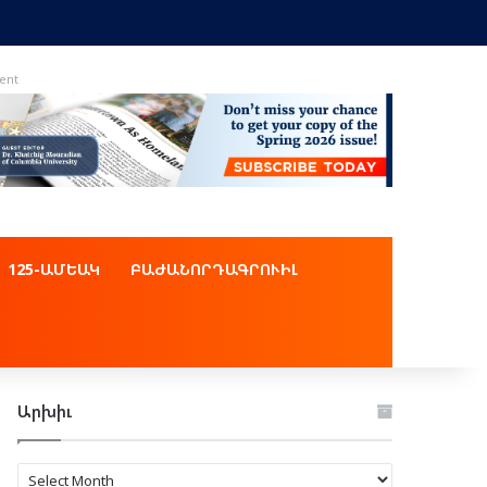
ent
125-ԱՄԵԱԿ
ԲԱԺԱՆՈՐԴԱԳՐՈՒԻԼ
Արխիւ
Արխիւ