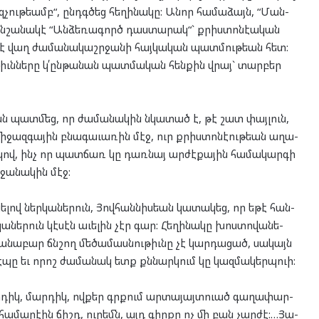
չու­թեամբ“, ընդգ­ծեց հե­ղի­նա­կը: Անոր հա­մա­ձայն, “Ման­
կը նշա­նա­կէ “Ան­ձե­ռա­գործ դաս­տա­րակ“` քրիս­տո­նէ­ա­կան
է վաղ ժա­մա­նա­կաշր­ջա­նի հայ­կա­կան պատ­մու­թեան հետ:
թիւն­նե­րը կ՛ըն­թա­նան պատ­մա­կան հեն­քին վրայ` տար­բեր
ան պատ­մեց, որ ժա­մա­նա­կին նկա­տած է, թէ շատ փայ­լուն,
մի­ջազ­գա­յին բնա­գա­ւա­ռին մէջ, ուր քրիս­տո­նէ­ու­թեան աղա­
­պով, ինչ որ պատ­ճառ կը դառ­նայ ար­ժէ­քա­յին հա­մա­կար­գի
ջա­նա­կին մէջ:
նե­լով ներ­կա­նե­րուն, Յով­հան­նիս­եան կա­տա­կեց, որ եթէ հան­
նե­րուն կէ­սէն աւե­լին չէր գար: Հե­ղի­նա­կը խոս­տո­վա­նե­
ա­նա­բար ճնշող մե­ծա­մաս­նու­թիւնը չէ կար­դա­ցած, սա­կայն
 վէ­պը եւ որոշ ժա­մա­նակ ետք քննար­կում կը կազ­մա­կերպ­ուի:
ր­դիկ, մար­դիկ, ով­քեր գրքում ար­տա­յայտ­ուած գա­ղա­փար­
հա­մա­րէ­ին ճիշդ, ու­րեմն, այդ գիր­քը ոչ մի բան չար­ժէ:…Յա­