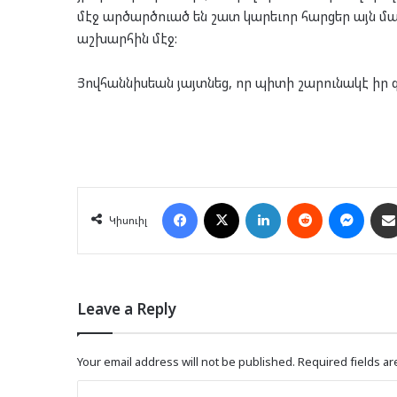
մէջ ար­ծարծ­ուած են շատ կա­րե­ւոր հար­ցեր այն մա­
աշ­խար­հին մէջ:
Յով­հան­նիս­եան յայտ­նեց, որ պի­տի շա­րու­նա­կէ իր գ
Facebook
X
LinkedIn
Reddit
Mess
Կիսուիլ
Leave a Reply
Your email address will not be published.
Required fields a
C