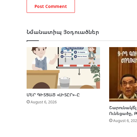
Նմանատիպ Յօդուածներ
ՄԵՐ ԳԻՏՑԱԾ «ԼԻՏԸՐ»-Ը
August 6, 2026
Շարունակե՞լ
Ունեցածը, 
August 6, 20