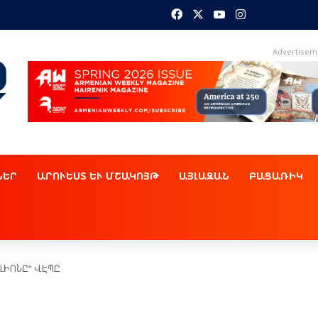
Facebook
X
YouTube
Instagram
Advertisem
ՆԵՐ
ԱՐՈՒԵՍՏ ԵՒ ՄՇԱԿՈՅԹ
ԱՅԼԱԶԱՆ
ԲԱՑԱՌԻԿ
Ի­Ո­ՆԸ“ ՎԷ­ՊԸ