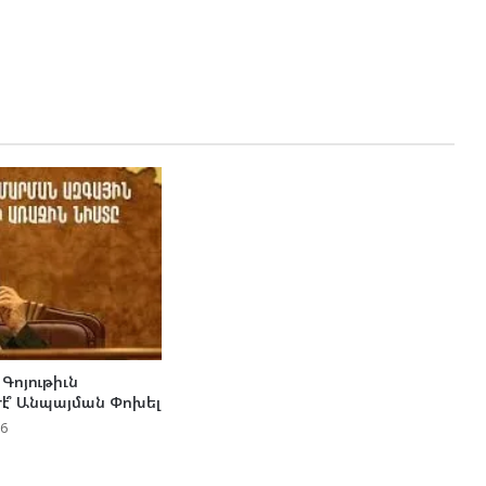
 Գոյութիւն
Թէ՞ Անպայման Փոխել
26