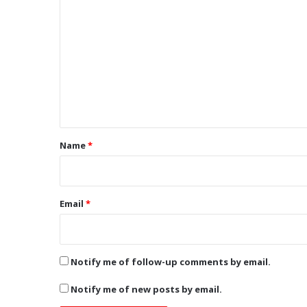
o
m
m
e
n
t
*
Name
*
Email
*
Notify me of follow-up comments by email.
Notify me of new posts by email.