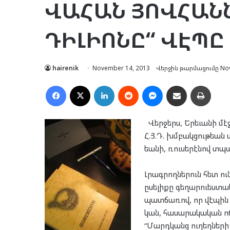
ՎԱ­ՀԱՆ ՅՈՎ­ՀԱՆ­
ԴԻԼԻ­Ո­ՆԸ“ ՎԷ­ՊԸ
hairenik
November 14, 2013
Վերջին թարմացումը Nov
Facebook
X
LinkedIn
Reddit
Messenger
Ուղարկել նամակ
Տպել
Վեր­ջերս, Երե­ւա­նի մէջ,
Հ.Յ.Դ. խմբակ­ցու­թեան 
եա­նի, ռու­սե­րէ­նով տպ
Լրագ­րող­նե­րուն հետ ու
ըսե­լի­քը գե­ղար­ուես­տ
պատ­ճա­ռով, որ վէ­պին 
կան, հա­սա­րա­կա­կան ոճ
“Մարդ­կանց ու­ղեղ­նե­րի