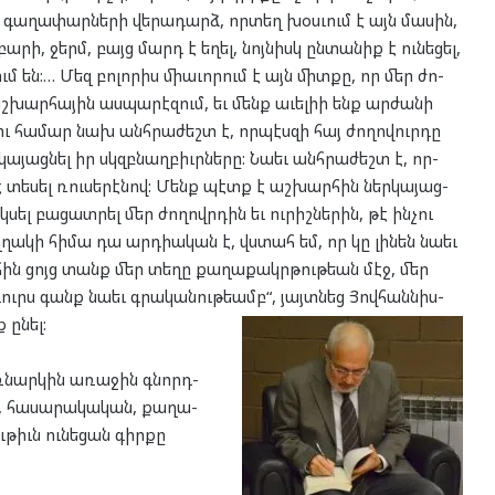
ա­ղա­փար­նե­րի վե­րա­դարձ, որ­տեղ խօս­ւում է այն մա­սին,
ա­րի, ջերմ, բայց մարդ է եղել, նոյ­նիսկ ըն­տա­նիք է ու­նե­ցել,
մ են:… Մեզ բո­լո­րիս մի­ա­ւո­րում է այն միտ­քը, որ մեր ժո­
աշ­խար­հա­յին աս­պա­րէ­զում, եւ մենք աւելիի ենք ար­ժա­նի
ւ հա­մար նախ անհ­րա­ժեշտ է, որ­պէս­զի հայ ժո­ղո­վուր­դը
­կա­յաց­նել իր սկզբնաղ­բիւր­նե­րը: Նա­եւ անհ­րա­ժեշտ է, որ­
է տե­սել ռու­սե­րէ­նով: Մենք պէտք է աշ­խար­հին ներ­կա­յաց­
լ բա­ցատ­րել մեր ժո­ղովր­դին եւ ու­րիշ­նե­րին, թէ ին­չու
­ղա­կի հի­մա դա արդ­ի­ա­կան է, վստահ եմ, որ կը լի­նեն նա­եւ
հին ցոյց տանք մեր տե­ղը քա­ղա­քակր­թու­թեան մէջ, մեր
ուրս գանք նա­եւ գրա­կա­նու­թեամբ“, յայտ­նեց Յով­հան­նիս­
ք ընել:
­նար­կին առա­ջին գնորդ­
ին, հա­սա­րա­կա­կան, քա­ղա­
ւ­թիւն ու­նե­ցան գիր­քը