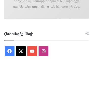
ոգեշնչող պատմութիւններու եւ հայ սփիւռքի
զարկերակը՝ ուղիղ ձեր սրան ներածողին մէջ։
Հետեւեցէ՛ք մեզի
Facebook
X
YouTube
Instagram