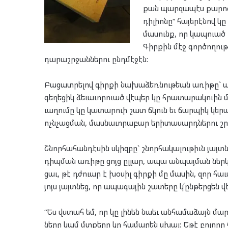
քան պար­զա­պէս քա­րոզ­
դիլի­ո­նը“ հա­յե­րէ­նով 
մա­սունք, որ կապ­ուած 
Գիր­քին մէջ գոր­ծո­ղու­
դա­րաշր­ջան­նե­րու ընդ­մէ­ջէն:
Բա­ցատ­րե­լով գիր­քի նա­խա­ձեռ­նու­թեան առի­թը` 
գե­ղե­ցիկ ձե­ւա­ւոր­ուած վէ­պեր կը հրա­տա­րակ­ուին 
ւա­ղու­մը կը կա­տար­ուի շատ ճկուն եւ ճար­պիկ կեր
ոչն­չաց­ման, մաս­նա­ւո­րա­բար երի­տա­սարդ­նե­րու շր
Շնոր­հա­հան­դէ­սին սկիզ­բը` շնոր­հա­կա­լու­թիւն յայտ­
դիպ­ման առի­թը ցոյց ըլ­լար, ապա ան­պայ­ման ներ­կա­
ցաւ, թէ դժուար է խօ­սիլ գիր­քի մը մա­սին, զոր հա­ւ
յոյս յայտ­նեց, որ ապա­գա­յին շա­տե­րը կ՛ըն­թեր­ցեն
“Ես վստահ եմ, որ կը լի­նեն նա­եւ ան­հա­մա­ձայն մա
նե­րը կամ մտքե­րը կը հա­մա­րեն սխալ: Եթէ բո­լո­րը 