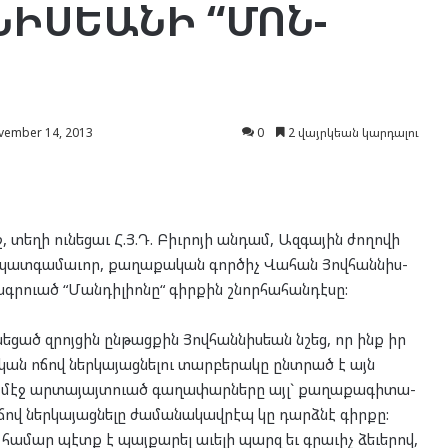
ՆԻՍ­ԵԱ­ՆԻ “ՄՈՆ­
ember 14, 2013
0
2 վայրկեան կարդալու
 տե­ղի ու­նե­ցաւ Հ.Յ.Դ. Բիւ­րո­յի ան­դամ, Ազ­գա­յին ժո­ղո­վի
պատ­գա­մա­ւոր, քա­ղա­քա­կան գոր­ծիչ Վա­հան Յով­հան­նիս­
ագր­ուած “Ման­դիլի­ո­նը“ գիր­քին շնոր­հա­հան­դէ­սը:
­նե­ցած զրոյ­ցին ըն­թաց­քին Յով­հան­նիս­եան նշեց, որ ինք իր
ա­կան ոճով ներ­կա­յաց­նե­լու տար­բե­րա­կը ընտ­րած է այն
մէջ ար­տա­յայտ­ուած գա­ղա­փար­նե­րը այլ` քա­ղա­քա­գի­տա­
ով ներ­կա­յաց­նե­լը ժա­մա­նա­կավ­րէպ կը դարձ­նէ գիր­քը:
 հա­մար պէտք է պայ­քա­րել աւե­լի պարզ եւ գրա­ւիչ ձե­ւե­րով,