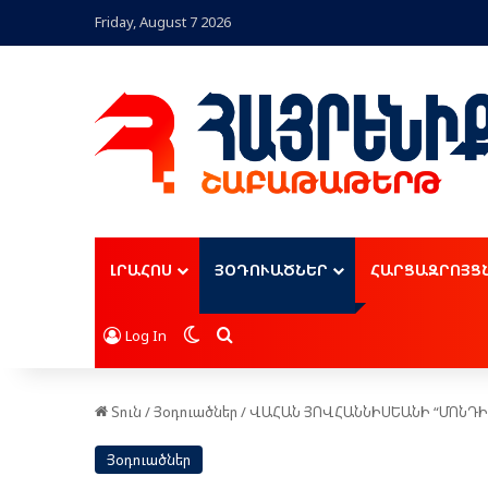
Friday, August 7 2026
ԼՐԱՀՈՍ
ՅՕԴՈՒԱԾՆԵՐ
ՀԱՐՑԱԶՐՈՅՑ
Switch skin
Որոնել
Log In
Տուն
/
Յօդուածներ
/
ՎԱ­ՀԱՆ ՅՈՎ­ՀԱՆ­ՆԻՍ­ԵԱ­ՆԻ “ՄՈՆ­ԴԻԼ
Յօդուածներ