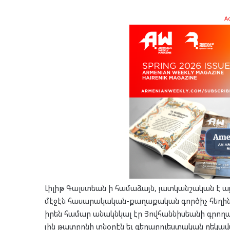
A
Լի­լիթ Գալստ­եան ի հա­մա­ձայն, յատ­կան­շա­կան է ա
մէ­ջէն հա­սա­րա­կա­կան-քա­ղա­քա­կան գոր­ծիչ հե­ղի­ն
իրեն հա­մար անակն­կալ էր Յով­հան­նիս­եա­նի գրո­ղա
յին թատ­րո­նի տնօ­րէն եւ գե­ղար­ուես­տա­կան ղե­կա­վ