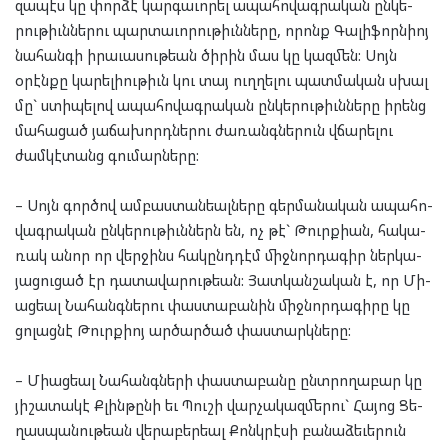
զա­պէս կը փոր­ձէ կար­գա­ւո­րել ապա­հո­վագ­րա­կան ըն­կե­
րու­թիւն­նե­րու պար­տա­ւո­րու­թիւն­նե­րը, որոնք Գա­լի­ֆորն­իոյ
նա­հան­գի իրա­ւա­սու­թեան ծի­րին մաս կը կազ­մեն: Սոյն
օրէն­քը կա­րե­լիու­թիւն կու տայ ուղ­ղե­լու պատ­մա­կան սխալ
մը` ստի­պե­լով ապա­հո­վագ­րա­կան ըն­կե­րու­թիւն­նե­րը իրենց
մա­հա­ցած յա­ճա­խորդ­նե­րու ժա­ռանգ­նե­րուն վճա­րե­լու
ժամ­կէ­տանց գու­մար­նե­րը:
– Սոյն գոր­ծով ամ­բաս­տան­եալ­նե­րը գեր­մա­նա­կան ապա­հո­
վագ­րա­կան ըն­կե­րու­թիւն­ներն են, ոչ թէ` Թուրք­ի­ան, հա­կա­
ռակ անոր որ վեր­ջինս հա­կընդ­դէմ միջ­նոր­դա­գիր ներ­կա­
յա­ցու­ցած էր դա­տա­վա­րու­թեան: Յատ­կան­շա­կան է, որ Մի­
աց­եալ Նա­հանգ­նե­րու փաս­տա­բա­նին միջ­նոր­դա­գի­րը կը
ցո­լաց­նէ Թուրք­իոյ ար­ծար­ծած փաս­տարկ­նե­րը:
– Մի­աց­եալ Նա­հանգ­նե­րի փաս­տա­բա­նը ընտ­րո­ղա­բար կը
յի­շա­տա­կէ Քլին­թը­նի եւ Պու­շի վար­չա­կազ­մե­րու` Հա­յոց Ցե­
ղաս­պա­նու­թեան վե­րա­բեր­եալ Քոնկ­րէ­սի բա­նա­ձե­ւե­րուն