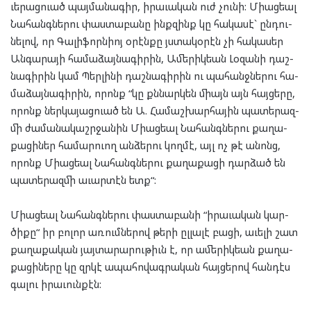
ւե­րաց­ուած պայ­մա­նա­գիր, իրա­ւա­կան ուժ չու­նի: Մի­աց­եալ
Նա­հանգ­նե­րու փաս­տա­բա­նը ինք­զինք կը հա­կա­սէ` ըն­դու­
նե­լով, որ Գա­լի­ֆորն­իոյ օրէն­քը յստա­կօ­րէն չի հա­կա­սեր
Ան­գա­րա­յի հա­մա­ձայ­նա­գի­րին, Ամե­րիկ­եան Լօ­զա­նի դաշ­
նա­գի­րին կամ Պեր­լի­նի դաշ­նա­գի­րին ու պա­հանջ­նե­րու հա­
մա­ձայ­նա­գի­րին, որոնք “կը քննար­կեն միայն այն հայ­ցե­րը,
որոնք ներ­կա­յաց­ուած են Ա. Հա­մաշ­խար­հա­յին պա­տե­րազ­
մի ժա­մա­նա­կաշր­ջա­նին Մի­աց­եալ Նա­հանգ­նե­րու քա­ղա­
քա­ցի­ներ հա­մա­րուող ան­ձե­րու կող­մէ, այլ ոչ թէ անոնց,
որոնք Մի­աց­եալ Նա­հանգ­նե­րու քա­ղա­քա­ցի դար­ձած են
պա­տե­րազ­մի աւար­տէն ետք“:
Մի­աց­եալ Նա­հանգ­նե­րու փաս­տա­բա­նի “իրա­ւա­կան կար­
ծի­քը“ իր բո­լոր առում­նե­րով թե­րի ըլ­լա­լէ բա­ցի, աւե­լի շատ
քա­ղա­քա­կան յայ­տա­րա­րու­թիւն է, որ ամե­րիկ­եան քա­ղա­
քա­ցի­նե­րը կը զրկէ ապա­հո­վագ­րա­կան հայ­ցե­րով հան­դէս
գա­լու իրա­ւուն­քէն: