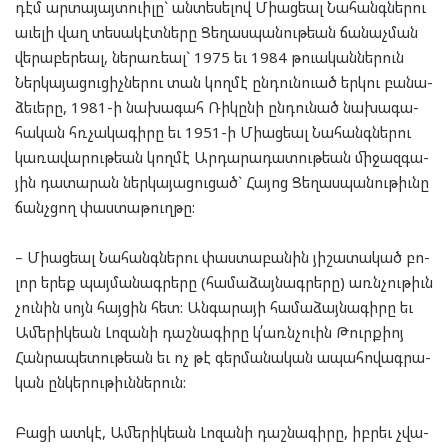
դէմ ար­տա­յայտ­ուի­լը` ան­տե­սե­լով Մի­աց­եալ Նա­հանգ­նե­րու
աւե­լի վաղ տե­սա­կէտ­նե­րը Ցե­ղաս­պա­նու­թեան ճա­նաչ­ման
վե­րա­բեր­եալ, նե­րառ­եալ` 1975 եւ 1984 թուա­կան­նե­րուն
Ներ­կա­յա­ցու­ցիչ­նե­րու տան կող­մէ ըն­դուն­ուած եր­կու բա­նա­
ձե­ւե­րը, 1981-ի նա­խա­գահ Ռի­կը­նի ըն­դու­նած նա­խա­գա­
հա­կան հռչա­կա­գի­րը եւ 1951-ի Մի­աց­եալ Նա­հանգ­նե­րու
կա­ռա­վա­րու­թեան կող­մէ Ար­դա­րա­դա­տու­թեան մի­ջազ­գա­
յին դա­տա­րան ներ­կա­յա­ցու­ցած` Հա­յոց Ցե­ղաս­պա­նու­թիւնը
ճանչ­ցող փաս­տա­թուղ­թը:
– Մի­աց­եալ Նա­հանգ­նե­րու փաս­տա­բա­նին յի­շա­տա­կած բո­
լոր երեք պայ­մա­նագ­րե­րը (հա­մա­ձայ­նագ­րե­րը) առն­չու­թիւն
չու­նին սոյն հայ­ցին հետ: Ան­գա­րա­յի հա­մա­ձայ­նա­գի­րը եւ
Ամե­րիկ­եան Լո­զա­նի դաշ­նա­գի­րը կ՛առնչ­ուին Թուրք­իոյ
Հան­րա­պե­տու­թեան եւ ոչ թէ գեր­մա­նա­կան ապա­հո­վագ­րա­
կան ըն­կե­րու­թիւն­նե­րուն:
Բա­ցի ատ­կէ, Ամե­րիկ­եան Լո­զա­նի դաշ­նա­գի­րը, իբ­րեւ չվա­