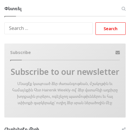
Փնտռել
Search
for:
Subscribe
Subscribe to our newsletter
Մնացէ՛ք կապուած ձեր ժառանգութեան, մշակոյթին եւ
համայնքին հետ Hairenik Weekly-ով՝ ձեր վստահելի աղբիւրը
խորքային լուրերու, ոգեշնչող պատմութիւններու եւ հայ
սփիւռքի զարկերակը՝ ուղիղ ձեր սրան ներածողին մէջ։
Հետեւեցէ՛ք մեզի