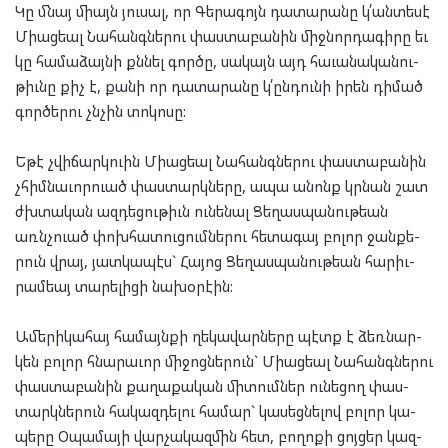
Կը մնայ միայն յու­սալ, որ Գե­րա­գոյն դա­տա­րա­նը կ՛ան­տե­սէ
Մի­աց­եալ Նա­հանգ­նե­րու փաս­տա­բա­նին միջ­նոր­դա­գի­րը եւ
կը հա­մա­ձայ­նի քննել գոր­ծը, սա­կայն այդ հա­ւա­նա­կա­նու­
թիւնը քիչ է, քա­նի որ դա­տա­րա­նը կ՛ըն­դու­նի իրեն դի­մած
գոր­ծե­րու չնչին տո­կո­սը:
Եթէ չվի­ճարկ­ուին Մի­աց­եալ Նա­հանգ­նե­րու փաս­տա­բա­նին
չհիմ­նա­ւոր­ուած փաս­տարկ­նե­րը, ապա անոնք կրնան շատ
ժխտա­կան ազ­դե­ցու­թիւն ու­նե­նալ Ցե­ղաս­պա­նու­թեան
առնչ­ուած փոխ­հա­տու­ցում­նե­րու հե­տա­գայ բո­լոր ջան­քե­
րուն վրայ, յատ­կա­պէս` Հա­յոց Ցե­ղաս­պա­նու­թեան հա­րիւ­
րամ­եայ տա­րե­լի­ցի նա­խօ­րէ­ին:
Ամե­րի­կա­հայ հա­մայն­քի ղե­կա­վար­նե­րը պէտք է ձեռ­նար­
կեն բո­լոր հնա­րա­ւոր մի­ջոց­նե­րուն` Մի­աց­եալ Նա­հանգ­նե­րու
փաս­տա­բա­նին քա­ղա­քա­կան մի­տում­ներ ու­նե­ցող փաս­
տարկ­նե­րուն հա­կազ­դե­լու հա­մար` կա­սեց­նե­լով բո­լոր կա­
պե­րը Օպա­մա­յի վար­չա­կազ­մին հետ, բո­ղո­քի ցոյ­ցեր կազ­