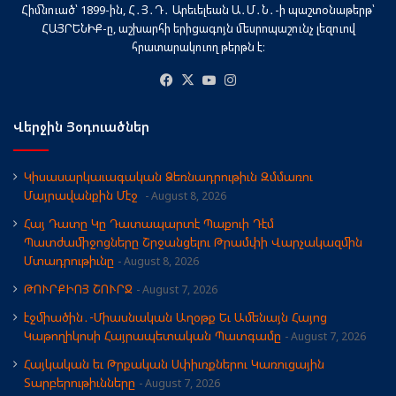
Հիմնուած՝ 1899-ին, Հ․Յ․Դ․ Արեւելեան Ա․Մ․Ն․-ի պաշտօնաթերթ՝
ՀԱՅՐԵՆԻՔ-ը, աշխարհի երիցագոյն մեսրոպաշունչ լեզուով
հրատարակուող թերթն է։
Facebook
X
YouTube
Instagram
Վերջին Յօդուածներ
Կիսասարկաւագական Ձեռնադրութիւն Զմմառու
Մայրավանքին Մէջ
August 8, 2026
Հայ Դատը Կը Դատապարտէ Պաքուի Դէմ
Պատժամիջոցները Շրջանցելու Թրամփի Վարչակազմին
Մտադրութիւնը
August 8, 2026
ԹՈՒՐՔԻՈՅ ՇՈՒՐՋ
August 7, 2026
էջմիածին․-Միասնական Աղօթք Եւ Ամենայն Հայոց
Կաթողիկոսի Հայրապետական Պատգամը
August 7, 2026
Հայկական եւ Թրքական Սփիւռքներու Կառուցային
Տարբերութիւնները
August 7, 2026