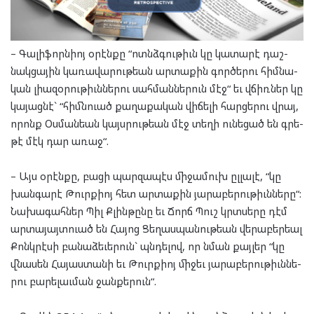
– Գա­լի­ֆորն­իոյ օրէն­քը “ոտնձ­գու­թիւն կը կա­տա­րէ դաշ­
նակ­ցա­յին կա­ռա­վա­րու­թեան ար­տա­քին գոր­ծե­րու հիմ­նա­
կան լի­ա­զօ­րու­թիւն­նե­րու սահ­ման­նե­րուն մէջ“ եւ վճիռ­ներ կը
կա­յաց­նէ` “հիմն­ուած քա­ղա­քա­կան վի­ճե­լի հար­ցե­րու վրայ,
որոնք Օս­ման­եան կայս­րու­թեան մէջ տե­ղի ու­նե­ցած են գրե­
թէ մէկ դար առաջ“.
– Այս օրէն­քը, բա­ցի պար­զա­պէս մի­ջա­մուխ ըլ­լա­լէ, “կը
խան­գա­րէ Թուրք­իոյ հետ ար­տա­քին յա­րա­բե­րու­թիւն­նե­րը“:
Նա­խա­գահ­ներ Պիլ Քլին­թը­նը եւ Ճորճ Պուշ կրտսե­րը դէմ
ար­տա­յայտ­ուած են Հա­յոց Ցե­ղաս­պա­նու­թեան վե­րա­բեր­եալ
Քոնկ­րէսի բա­նա­ձե­ւե­րուն` պնդե­լով, որ նման քայ­լեր “կը
վնա­սեն Հա­յաս­տա­նի եւ Թուրք­իոյ մի­ջեւ յա­րա­բե­րու­թիւն­նե­
րու բա­րե­լաւ­ման ջան­քե­րուն“.