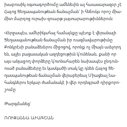
խա­բու­սիկ օգ­տա­գոր­ծու­մը ամե­նե­ւին ալ հա­ւա­սա­րա­զօր չէ
Հա­յոց Ցե­ղաս­պա­նու­թեան ճա­նաչ­ման` ի հե­ճուկս որոշ մի­ա­
միտ մար­դոց ու­րախ-զուարթ յայ­տա­րա­րու­թիւն­նե­րուն:
Վեր­ջա­պէս, ամե­րի­կա­հայ հա­մայն­քը պէտք է վե­րա­նա­յի
Ցե­ղաս­պա­նու­թեան ճա­նաչ­ման իր ռազ­մա­վա­րու­թիւնը
Քոնկ­րէսի բա­նա­ձե­ւե­րու մի­ջո­ցով, որոնք ոչ միայն աւե­լորդ
են, այ­լեւ բա­ցա­սա­կան ազ­դե­ցու­թիւն կ՛ու­նե­նան, քա­նի որ
այս ան­յա­ջող փոր­ձե­րը կ՛ոտ­նա­հա­րեն նա­խա­պէս ըն­դուն­
ուած բա­նա­ձե­ւե­րը եւ կաս­կա­ծի տակ կը դնեն Հա­յոց Ցե­
ղաս­պա­նու­թեան ճա­նաչ­ման վե­րա­բեր­եալ Մի­աց­եալ Նա­
հանգ­նե­րու եր­կար ժա­մա­նա­կէ ի վեր որ­դեգ­րած դիր­քո­րո­
շու­մը:
Թարգ­մա­նեց`
ՌՈՒ­ԶԱՆ­ՆԱ ԱՒԱԳ­ԵԱՆ