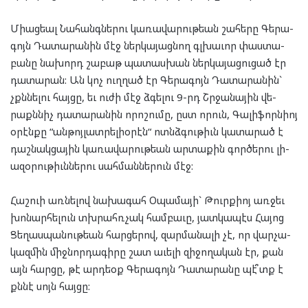
Մի­աց­եալ Նա­հանգ­նե­րու կա­ռա­վա­րու­թեան շա­հե­րը Գե­րա­
գոյն Դա­տա­րա­նին մէջ ներ­կա­յաց­նող գլխա­ւոր փաս­տա­
բա­նը նա­խորդ շա­բաթ պա­տաս­խան ներ­կա­յա­ցու­ցած էր
դա­տա­րան: Ան կոչ ուղ­ղած էր Գե­րա­գոյն Դա­տա­րա­նին`
չքննե­լու հայ­ցը, եւ ու­ժի մէջ ձգե­լու 9-րդ Շրջա­նա­յին վե­
րաքն­նիչ դա­տա­րա­նին որո­շու­մը, ըստ որուն, Գա­լի­ֆորն­իոյ
օրէն­քը “ան­թոյ­լատ­րելի­օ­րէն“ ոտնձ­գու­թիւն կա­տա­րած է
դաշ­նակ­ցա­յին կա­ռա­վա­րու­թեան ար­տա­քին գոր­ծե­րու լի­
ա­զօ­րու­թիւն­նե­րու սահ­ման­նե­րուն մէջ:
Հաշ­ուի առ­նե­լով նա­խա­գահ Օպա­մա­յի` Թուրք­իոյ առ­ջեւ
խո­նար­հե­լուն տխրահռ­չակ համ­բա­ւը, յատ­կա­պէս Հա­յոց
Ցե­ղաս­պա­նու­թեան հար­ցե­րով, զար­մա­նա­լի չէ, որ վար­չա­
կազ­մին միջ­նոր­դա­գի­րը շատ աւե­լի զի­ջո­ղա­կան էր, քան
այն հար­ցը, թէ արդ­եօք Գե­րա­գոյն Դա­տա­րա­նը պէ՞տք է
քննէ սոյն հայ­ցը: