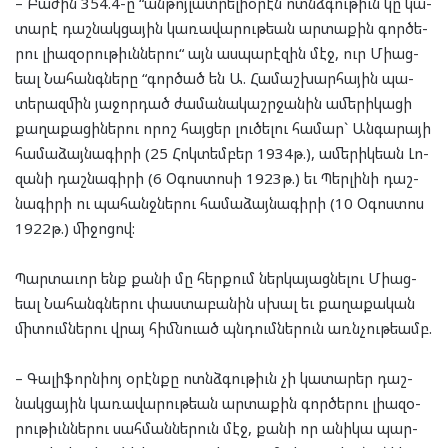
– Բա­ժին 354.4-ը “ան­թոյ­լատ­րելի­օ­րէն ոտնձ­գու­թիւն կը կա­
տա­րէ դաշ­նակ­ցա­յին կա­ռա­վա­րու­թեան ար­տա­քին գոր­ծե­
րու լի­ա­զօ­րու­թիւն­նե­րու“ այն աս­պա­րէ­զին մէջ, ուր Մի­աց­
եալ Նա­հանգ­նե­րը “գոր­ծած են Ա. Հա­մաշ­խար­հա­յին պա­
տե­րազ­մին յա­ջոր­դած ժա­մա­նա­կաշր­ջա­նին ամե­րի­կա­ցի
քա­ղա­քա­ցի­նե­րու որոշ հայ­ցեր լու­ծե­լու հա­մար` Ան­գա­րա­յի
հա­մա­ձայ­նա­գի­րի (25 Հոկ­տեմ­բեր 1934թ.), ամե­րիկ­եան Լո­
զա­նի դաշ­նա­գի­րի (6 Օգոս­տո­սի 1923թ.) եւ Պեր­լի­նի դաշ­
նա­գի­րի ու պա­հանջ­նե­րու հա­մա­ձայ­նա­գի­րի (10 Օգոս­տոս
1922թ.) մի­ջո­ցով:
Պար­տա­ւոր ենք քա­նի մը հեր­քում ներ­կա­յաց­նե­լու Մի­աց­
եալ Նա­հանգ­նե­րու փաս­տա­բա­նին սխալ եւ քա­ղա­քա­կան
մի­տում­նե­րու վրայ հիմն­ուած պնդում­նե­րուն առն­չու­թեամբ.
– Գա­լի­ֆորն­իոյ օրէն­քը ոտնձ­գու­թիւն չի կա­տա­րեր դաշ­
նակ­ցա­յին կա­ռա­վա­րու­թեան ար­տա­քին գոր­ծե­րու լի­ա­զօ­
րու­թիւն­նե­րու սահ­ման­նե­րուն մէջ, քա­նի որ անի­կա պար­