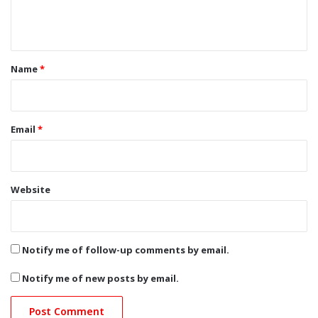
e
n
t
*
Name
*
Email
*
Website
Notify me of follow-up comments by email.
Notify me of new posts by email.