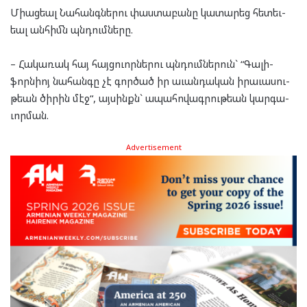
Մի­աց­եալ Նա­հանգ­նե­րու փաս­տա­բա­նը կա­տա­րեց հե­տեւ­
եալ ան­հիմն պնդում­նե­րը.
– Հա­կա­ռակ հայ հայ­ցուոր­նե­րու պնդում­նե­րուն` “Գա­լի­
ֆորն­իոյ նա­հան­գը չէ գոր­ծած իր աւան­դա­կան իրա­ւա­սու­
թեան ծի­րին մէջ“, այ­սինքն` ապա­հո­վագ­րու­թեան կար­գա­
ւոր­ման.
Advertisement