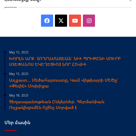
Facebook
X
YouTube
Instagram
May 15, 2025
ԽՈՐԷՆ ԱՐՔ. ՏՈՂՐԱՄԱՃԵԱՆ՝ ՆԻՒ ՊՐԻԹԸՆԻ ՍՈՒՐԲ
ՍՏԵՓԱՆՈՍ ԵԿԵՂԵՑՒՈՅ ՆՈՐ ՀՈՎԻՒ
May 15, 2025
Աղքատ… Մեծահարուստը, Կամ Վիթխարի ՄԵԾը՝
«Փեփէ» Մուխիքա
May 18, 2025
Ցեղասպանութեան Ընկերներ. Գերմանիան
Ողջակիզումէն Ոչի՞նչ Սորված է
Մեր մասին