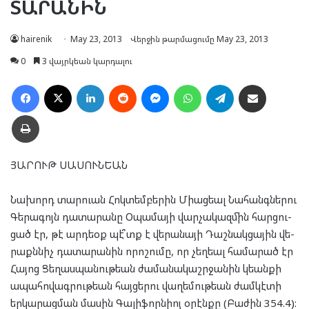
ՏԱ­ՐԱ­ՆԻՆ
hairenik
May 23, 2013
Վերջին թարմացումը May 23, 2013
0
3 վայրկեան կարդալու
Facebook
X
LinkedIn
Reddit
Messenger
WhatsApp
Telegram
Ուղարկել նամակ
Տպել
ՅԱ­ՐՈՒԹ ՍԱ­ՍՈՒՆ­ԵԱՆ
Նա­խորդ տար­ուան Հոկ­տեմ­բե­րին Մի­աց­եալ Նա­հանգ­նե­րու
Գե­րա­գոյն դա­տա­րա­նը Օպա­մա­յի վար­չա­կազ­մին հար­ցու­
ցած էր, թէ արդ­եօք պէ՞տք է վե­րա­նա­յի Դաշ­նակ­ցա­յին վե­
րաքն­նիչ դա­տա­րա­նին որո­շու­մը, որ չեղ­եալ հա­մա­րած էր
Հա­յոց Ցե­ղաս­պա­նու­թեան ժա­մա­նա­կաշր­ջա­նին կեան­քի
ապա­հո­վագ­րու­թեան հայ­ցե­րու վա­ղե­մու­թեան ժամ­կէ­տի
եր­կա­րաց­ման մա­սին Գա­լի­ֆորն­իոյ օրէն­քը (Բա­ժին 354.4):