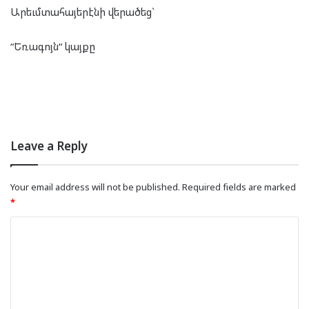
Արեւմ­տա­հա­յե­րէ­նի վե­րա­ծեց`
“Եռա­գոյն“ կայ­քը
Leave a Reply
Your email address will not be published.
Required fields are marked
*
C
o
m
m