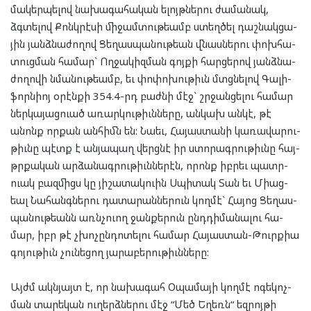
մա­կեր­պե­լով նա­խա­գա­հա­կան ելոյթ­նե­րու ժա­մա­նակ,
ձգտե­լով Քոնկ­րէ­սի մի­ջամ­տու­թեամբ ստեղ­ծել դաշ­նակ­ցա­
յին յանձ­նա­ժո­ղով Ցե­ղաս­պա­նու­թեան վնաս­նե­րու փոխ­հա­
տուց­ման հա­մար` Ող­ջա­կիզ­ման գոյ­քի հար­ցե­րով յանձ­նա­
ժո­ղո­վի նմա­նու­թեամբ, եւ փո­փո­խու­թիւն մտցնե­լով Գա­լի­
ֆորն­իոյ օրէն­քի 354.4-րդ բաժ­նի մէջ` շրջան­ցե­լու հա­մար
ներ­կա­յաց­ուած առար­կու­թիւն­նե­րը, ան­կախ ան­կէ, թէ
անոնք որ­քան ան­հիմն են: Նա­եւ, Հա­յաս­տա­նի կա­ռա­վա­րու­
թիւնը պէտք է ան­յա­պաղ վերց­նէ իր ստո­րագ­րու­թիւնը հայ-
թրքա­կան ար­ձա­նագ­րու­թիւն­նե­րէն, որոնք իբ­րեւ պատր­
ուակ բազ­միցս կը յի­շա­տակ­ուին Սպի­տակ Տան եւ Մի­աց­
եալ Նա­հանգ­նե­րու դա­տա­րան­նե­րուն կող­մէ` Հա­յոց Ցե­ղաս­
պա­նու­թեանն առն­չուող ջան­քե­րուն ընդ­դի­մա­նա­լու հա­
մար, իբր թէ չխո­չըն­դո­տե­լու հա­մար Հա­յաս­տան-Թուրք­իա
գո­յու­թիւն չու­նե­ցող յա­րա­բե­րու­թիւն­նե­րը:
Այժմ ակն­յայտ է, որ նա­խա­գահ Օպա­մա­յի կող­մէ ոգե­կոչ­
ման տա­րե­կան ու­ղերձ­նե­րու մէջ “Մեծ Եղեռն“ եզ­րոյ­թի