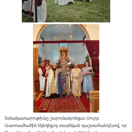
Տօնակատարութիւնը շարունակուեցաւ Սուրբ
Աստուածածին եկեղեցւոյ տարեկան դաշտահանդէսով, որ