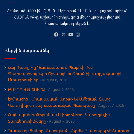
Հիմնուած՝ 1899-ին, Հ․Յ․Դ․ Արեւելեան Ա․Մ․Ն․-ի պաշտօնաթերթ՝
ՀԱՅՐԵՆԻՔ-ը, աշխարհի երիցագոյն մեսրոպաշունչ լեզուով
հրատարակուող թերթն է։
Facebook
X
YouTube
Instagram
Վերջին Յօդուածներ
Հայ Դատը Կը Դատապարտէ Պաքուի Դէմ
Պատժամիջոցները Շրջանցելու Թրամփի Վարչակազմին
Մտադրութիւնը
August 8, 2026
ԹՈՒՐՔԻՈՅ ՇՈՒՐՋ
August 7, 2026
էջմիածին․-Միասնական Աղօթք Եւ Ամենայն Հայոց
Կաթողիկոսի Հայրապետական Պատգամը
August 7, 2026
Հայկական եւ Թրքական Սփիւռքներու Կառուցային
Տարբերութիւնները
August 7, 2026
Դատաւոր Յակոբ Մանուկեան Մերժեց Կատարել Վեհափառ