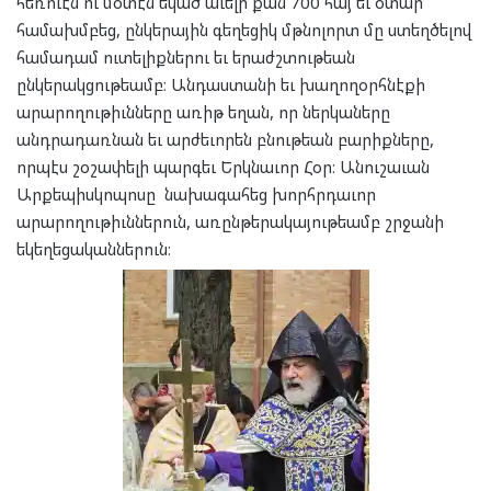
հեռուէն ու մօտէն եկած աւելի քան 700 հայ եւ օտար
համախմբեց, ընկերային գեղեցիկ մթնոլորտ մը ստեղծելով
համադամ ուտելիքներու եւ երաժշտութեան
ընկերակցութեամբ։ Անդաստանի եւ խաղողօրհնէքի
արարողութիւնները առիթ եղան, որ ներկաները
անդրադառնան եւ արժեւորեն բնութեան բարիքները,
որպէս շօշափելի պարգեւ Երկնաւոր Հօր։ Անուշաւան
Արքեպիսկոպոսը նախագահեց խորհրդաւոր
արարողութիւններուն, առընթերակայութեամբ շրջանի
եկեղեցականներուն։