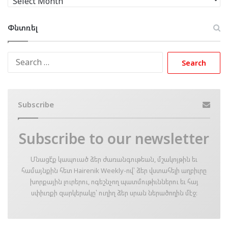
Փնտռել
Search
for:
Subscribe
Subscribe to our newsletter
Մնացէ՛ք կապուած ձեր ժառանգութեան, մշակոյթին եւ
համայնքին հետ Hairenik Weekly-ով՝ ձեր վստահելի աղբիւրը
խորքային լուրերու, ոգեշնչող պատմութիւններու եւ հայ
սփիւռքի զարկերակը՝ ուղիղ ձեր սրան ներածողին մէջ։