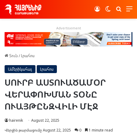
Log In
Switch skin
Որոնե
Advertisement
Տուն
/
Լրահոս
Ամերիկահայ
Լրահոս
ՍՈՒՐԲ ԱՍՏՈՒԱԾԱՄՕՐ
ՎԵՐԱՓՈԽՄԱՆ ՏՕՆԸ
ՈՒԱՅԹԸՆԶՎԻԼԻ ՄԷՋ
hairenik
August 22, 2025
Վերջին թարմացումը August 22, 2025
0
1 minute read