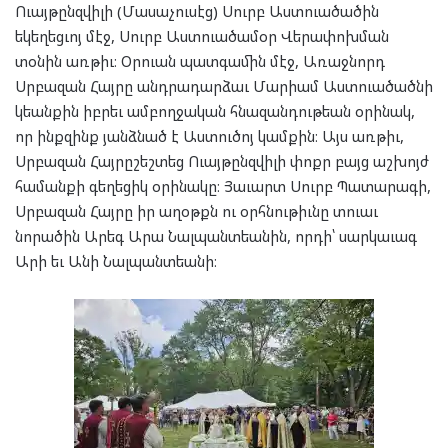
Ուայթընզվիլի (Մասաչուսէց) Սուրբ Աստուածածին
եկեղեցւոյ մէջ, Սուրբ Աստուածամօր Վերափոխման
տօնին առթիւ։ Օրուան պատգամին մէջ, Առաջնորդ
Սրբազան Հայրը անդրադարձաւ Մարիամ Աստուածածնի
կեանքին իբրեւ ամբողջական հնազանդութեան օրինակ,
որ ինքզինք յանձնած է Աստուծոյ կամքին։ Այս առթիւ,
Սրբազան Հայրըշեշտեց Ուայթընզվիլի փոքր բայց աշխոյժ
համանքի գեղեցիկ օրինակը։ Յաւարտ Սուրբ Պատարագի,
Սրբազան Հայրը իր աղօթքն ու օրհնութիւնը տուաւ
նորածին Արեգ Արա Նալպանտեանին, որդի՝ սարկաւագ
Արի եւ Անի Նալպանտեանի։