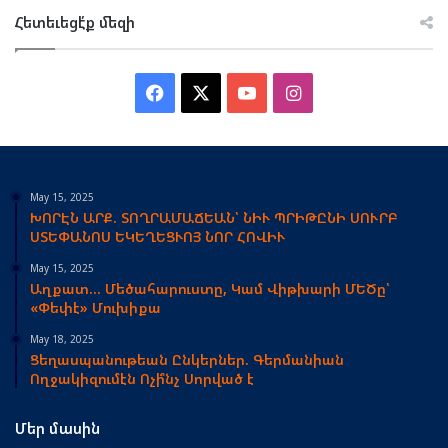
Հետեւեցէ՛ք մեզի
Facebook
X
YouTube
Instagram
May 15, 2025
ԽՈՐԷՆ ԱՐՔ. ՏՈՂՐԱՄԱՃԵԱՆ՝ ՆԻՒ ՊՐԻԹԸՆԻ ՍՈՒՐԲ
ՍՏԵՓԱՆՈՍ ԵԿԵՂԵՑՒՈՅ ՆՈՐ ՀՈՎԻՒ
May 15, 2025
Աղքատ… Մեծահարուստը, Կամ Վիթխարի ՄԵԾը՝
«Փեփէ» Մուխիքա
May 18, 2025
Ցեղասպանութեան Ընկերներ. Գերմանիան
Ողջակիզումէն Ոչի՞նչ Սորված է
Մեր մասին