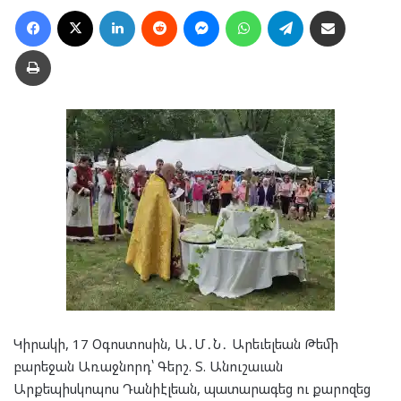
Facebook
X
LinkedIn
Reddit
Messenger
WhatsApp
Telegram
Ուղարկել նամակ
Տպել
Կիրակի, 17 Օգոստոսին, Ա․Մ․Ն․ Արեւելեան Թեմի
բարեջան Առաջնորդ՝ Գերշ. Տ. Անուշաւան
Արքեպիսկոպոս Դանիէլեան, պատարագեց ու քարոզեց