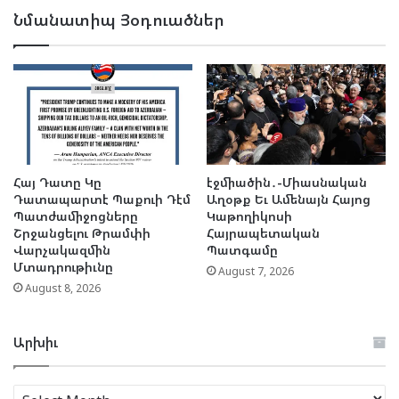
Նմանատիպ Յօդուածներ
Հայ Դատը Կը
էջմիածին․-Միասնական
Դատապարտէ Պաքուի Դէմ
Աղօթք Եւ Ամենայն Հայոց
Պատժամիջոցները
Կաթողիկոսի
Շրջանցելու Թրամփի
Հայրապետական
Վարչակազմին
Պատգամը
Մտադրութիւնը
August 7, 2026
August 8, 2026
Արխիւ
Արխիւ