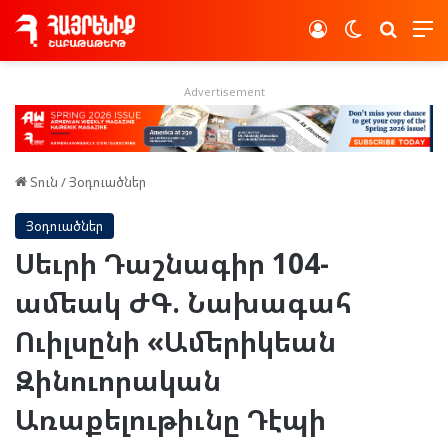
Log In
Switch skin
Որոնե
Advertisement
Տուն
/
Յօդուածներ
Յօդուածներ
Սեւրի Դաշնագիր 104-
ամեակ ԺԳ. Նախագահ
Ուիլսընի «Ամերիկեան
Զինուորական
Առաքելութիւնը Դէպի