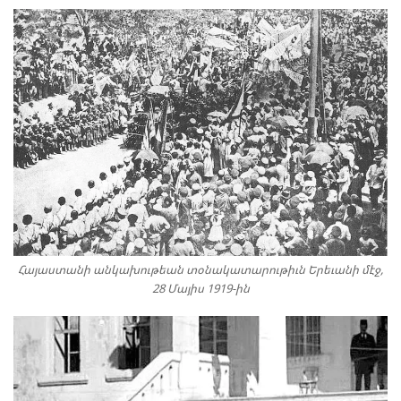
Հայաստանի անկախութեան տօնակատարութիւն Երեւանի մէջ,
28 Մայիս 1919-ին