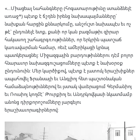
«…Միացեալ Նահանգները (հոգատարութիւնը ստանձնելէ
առաջ*) պէտք է ճշդեն իրենց նախապայմանները`
նախքան հարցին քննարկումը, անշո՛ւշտ նախապէս եւ ոչ
թէ` ընդունելէ ետք, քանի որ կան բազմաթիւ զիրար
հակասող շահագրգռութիւններ, որ երկրին պատշաճ
կառավարման համար, ոեւէ ամերիկացի կրնայ
պատկերացնել: Միջազգային բարդութիւններու դէմ բոլոր
հնարաւոր նախազգուշացումները պէտք է նախօրօք
ընդունուին: Մեր կարծիքով, պէտք է յատուկ երաշխիքներ
ապահովել Ֆրանսայի եւ Անգլիոյ հետ պաշտօնական
համաձայնութիւններով եւ յստակ վաւերացում Գերմանիոյ
եւ Ռուսիոյ կողմէ` Թուրքիոյ եւ Անդրկովկասի նկատմամբ
անոնց դիրքորոշումները յարգելու
երաշխաւորագիրներով: