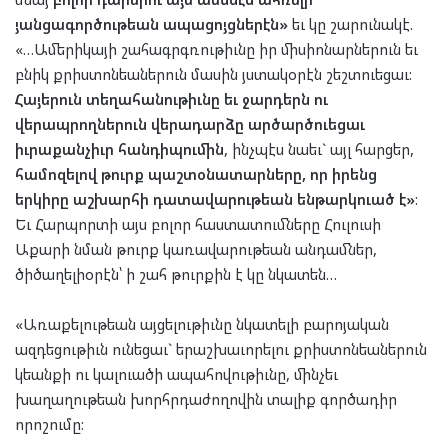
յանցագործութեան ապացոյցներէն»
եւ կը շարունակէ.
«…Ամերիկայի շահագրգռութիւնը իր միսիոնարներուն եւ
բնիկ քրիստոնեաներուն մասին յստակօրէն շեշտուեցաւ:
Հայերուն տեղահանութիւնը եւ ջարդերն ու
վերապրողներուն վերադարձը արծարծուեցաւ
իւրաքանչիւր հանդիպումին
, ինչպէս նաեւ` այլ հարցեր,
համոզելով թուրք պաշտօնատարները, որ իրենց
երկիրը աշխարհի դատավարութեան ենթարկուած է»
:
Եւ Հարպորտի այս բոլոր հաստատումները Հուլուսի
Աքարի նման թուրք կառավարութեան անդամներ,
ծիծաղելիօրէն՝ ի շահ թուրքին է կը նկատեն…
«Առաքելութեան այցելութիւնը նկատելի բարոյական
ազդեցութիւն ունեցաւ` երաշխաւորելու քրիստոնեաներուն
կեանքի ու կալուածի ապահովութիւնը, մինչեւ
խաղաղութեան խորհրդաժողովին տալիք գործադիր
որոշումը: