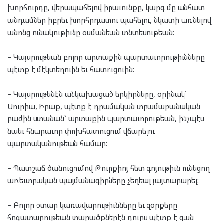
խորհուրդը, վերապահելով իրաւունքը, կարգ մը անհատ
անդամներ իբրեւ խորհրդատու պահելու, նկատի առնելով
անոնց ունակութիւնը օսմանեան տնտեսութեան:
– Կայսրութեան բոլոր արտաքին պարտաւորութիւնները
պէտք է մէկտեղուին եւ հատուցուին:
– Կայսրութենէն անկախացած երկիրները, օրինակ`
Սուրիա, Իրաք, պէտք է դրամական տրամաբանական
բաժին ստանան` արտաքին պարտաւորութեան, ինչպէս
նաեւ հնարաւոր փոխհատուցում վճարելու
պարտականութեան համար:
– Պատշաճ ծանուցումով Թուրքիոյ հետ գոյութիւն ունեցող
առեւտրական պայմանագիրները չեղեալ յայտարարել:
– Բոլոր օտար կառավարութիւնները եւ զօրքերը
հոգատարութեան տարածքներէն դուրս պէտք է գան