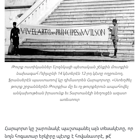
Թուրք ոստիկաններ Երզնկայի պետական շէնքին մուտքին
նախագահ Ուիլսընի 14 կէտերէն 12-րդ կէտը ողջունող,
ֆրանսերէն պաստառով կը դիմաւորեն Հարպորտը. «Ստեղծել
թուրք շրջաններէն Թուրքիա մը եւ ոչ թուրքերուն ապահովել
անկախութեան իրաւունք եւ Տարտանէլի նեղուցէն ազատ
առեւտուր
Հարպորտ կը շարունակէ պաշտպանել այն տեսակէտը, որ
նոյն հոգատար երկիրը պէտք է հովանաւորէ, թէ՛