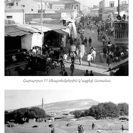
Հարպորտ 11 Սեպտեմբերին կ՚այցելէ Ատանա