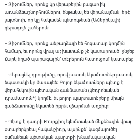
– Զիջումներ, որոնք կը վերաբերին բացառիկ
առանձնաշնորհումներու, ենթակայ են վերանայման, եթէ
յայտնուի, որ կը հակասեն պետութեան (Ամերիկայի)
գերագոյն շահերուն:
– Զիջումներ, որոնք անբաղձալի են հոգատար կողմին
համար, եւ որոնց վրայ աշխատանք չէ կատարուած` ջնջել:
Հարկ եղած պարագային` տէրերուն հատուցում կատարել:
– Վերացնել դրութիւնը, որով յատուկ եկամուտներ յատուկ
նպատակի կը ծառայեն: Բոլոր եկամուտները պէտք է
վերահսկուին պետական գանձատան (կեդրոնական
դրամատուն*) կողմէ, եւ բոլոր պարտատէրերը միայն
գանձատունը նկատեն իբրեւ վճարման աղբիւր:
– Պէտք է դադրի Թուրքիոյ ելեւմտական մեքենային վրայ
օտարերկրեայ հակակշիռը, այսինքն` կազմալուծել
օսմանեան պետական պարտքի խնամակալական