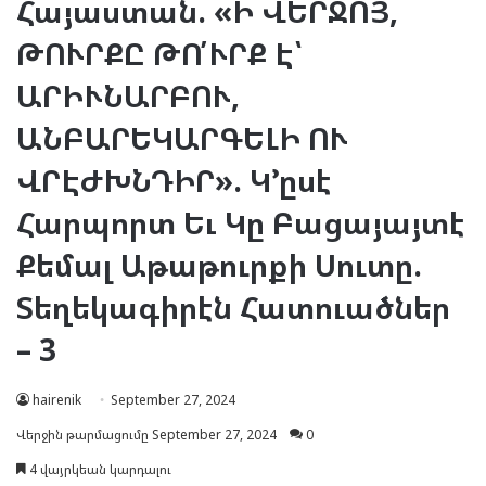
Հայաստան. «Ի ՎԵՐՋՈՅ,
ԹՈՒՐՔԸ ԹՈ՛ՒՐՔ Է՝
ԱՐԻՒՆԱՐԲՈՒ,
ԱՆԲԱՐԵԿԱՐԳԵԼԻ ՈՒ
ՎՐԷԺԽՆԴԻՐ». Կ՚ըսէ
Հարպորտ Եւ Կը Բացայայտէ
Քեմալ Աթաթուրքի Սուտը.
Տեղեկագիրէն Հատուածներ
– 3
hairenik
September 27, 2024
Վերջին թարմացումը September 27, 2024
0
4 վայրկեան կարդալու