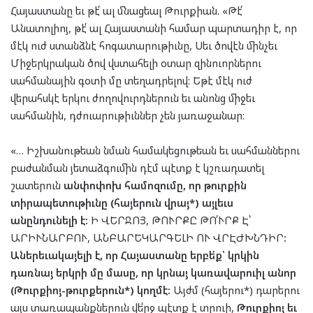
Հայաստանը եւ թէ՛ ալ մնացեալ Թուրքիան. «Թէ՛
Անատոլիոյ, թէ՛ ալ Հայաստանի համար պարտադիր է, որ
մէկ ուժ ստանձնէ հոգատարութիւնը, Սեւ ծովէն մինչեւ
Միջերկրական ծով վստահելի օտար զինուորներու
սահմանային գօտի մը տեղադրելով: Եթէ մէկ ուժ
վերահսկէ երկու ժողովուրդներուն եւ անոնց միջեւ
սահմանին, դժուարութիւններ չեն յառաջանար:
«… Իշխանութեան նման համակեցութեան եւ սահմաններու
բաժանման յետաձգումին դէմ պէտք է կշռադատել
շատերուն
անփոփոխ համոզումը, որ թուրքին
տիրապետութիւնը (հայերուն վրայ*) այլեւս
անընդունելի է:
Ի ՎԵՐՋՈՅ, ԹՈՒՐՔԸ ԹՈ՛ՒՐՔ Է՝
ԱՐԻՒՆԱՐԲՈՒ, ԱՆԲԱՐԵԿԱՐԳԵԼԻ ՈՒ ՎՐԷԺԽՆԴԻՐ
:
Աներեւակայելի է, որ Հայաստանը երբե՛ք՝ կրկին
դառնայ երկրի մը մասը, որ կրնայ կառավարուիլ անոր
(Թուրքիոյ-թուրքերուն*) կողմէ:
Այժմ (հայերու*) դարերու
այս տառապանքներուն վե՛րջ պէտք է տրուի,
Թուրքիոյ եւ