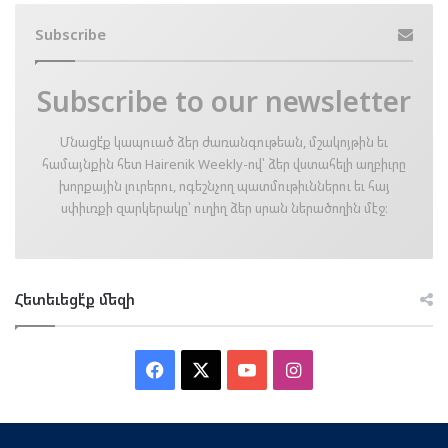
Subscribe
Subscribe to our newsletter
Մնացէ՛ք կապուած ձեր ժառանգութեան, մշակոյթին եւ
համայնքին հետ Hairenik Weekly-ով՝ ձեր վստահելի աղբիւրը
խորքային լուրերու, ոգեշնչող պատմութիւններու եւ հայ
սփիւռքի զարկերակը՝ ուղիղ ձեր սրան ներածողին մէջ։
Հետեւեցէ՛ք մեզի
Facebook
X
YouTube
Instagram