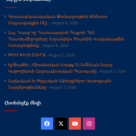
Կիսասարկաւագական Ձեռնադրութիւն Զմմառու
Մայրավանքին Մէջ
August 8, 2026
Հայ Դատը Կը Դատապարտէ Պաքուի Դէմ
Պատժամիջոցները Շրջանցելու Թրամփի Վարչակազմին
Մտադրութիւնը
August 8, 2026
ԹՈՒՐՔԻՈՅ ՇՈՒՐՋ
August 7, 2026
էջմիածին․-Միասնական Աղօթք Եւ Ամենայն Հայոց
Կաթողիկոսի Հայրապետական Պատգամը
August 7, 2026
Հայկական եւ Թրքական Սփիւռքներու Կառուցային
Տարբերութիւնները
August 7, 2026
Հետեւեցէ՛ք մեզի
Facebook
X
YouTube
Instagram