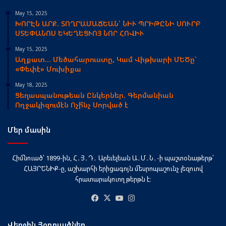
May 15, 2025
ԽՈՐԷՆ ԱՐՔ. ՏՈՂՐԱՄԱՃԵԱՆ՝ ՆԻՒ ՊՐԻԹԸՆԻ ՍՈՒՐԲ
ՍՏԵՓԱՆՈՍ ԵԿԵՂԵՑՒՈՅ ՆՈՐ ՀՈՎԻՒ
May 15, 2025
Աղքատ… Մեծահարուստը, Կամ Վիթխարի ՄԵԾը՝
«Փեփէ» Մուխիքա
May 18, 2025
Ցեղասպանութեան Ընկերներ. Գերմանիան
Ողջակիզումէն Ոչի՞նչ Սորված է
Մեր մասին
Հիմնուած՝ 1899-ին, Հ․Յ․Դ․ Արեւելեան Ա․Մ․Ն․-ի պաշտօնաթերթ՝
ՀԱՅՐԵՆԻՔ-ը, աշխարհի երիցագոյն մեսրոպաշունչ լեզուով
հրատարակուող թերթն է։
Facebook
X
YouTube
Instagram
Վերջին Յօդուածներ