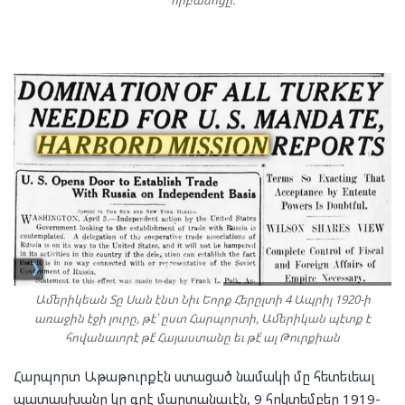
Ամերիկեան Տը Սան էնտ Նիւ Եորք Հերըլտի 4 Ապրիլ 1920-ի
առաջին էջի լուրը, թէ՝ ըստ Հարպորտի, Ամերիկան պէտք է
հովանաւորէ թէ՛ Հայաստանը եւ թէ՛ ալ Թուրքիան
Հարպորտ Աթաթուրքէն ստացած նամակի մը հետեւեալ
պատասխանը կը գրէ մարտանաւէն, 9 հոկտեմբեր 1919-