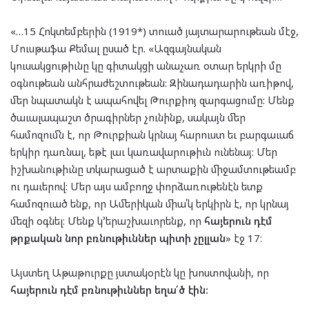
«…15 Հոկտեմբերին (1919*) տուած յայտարարութեան մէջ,
Մուսթաֆա Քեմալ ըսած էր. «Ազգայնական
կուսակցութիւնը կը գիտակցի անաչառ օտար երկրի մը
օգնութեան անհրաժեշտութեան: Զինադադարին առիթով,
մեր նպատակն է ապահովել Թուրքիոյ զարգացումը: Մենք
ծաւալապաշտ ծրագիրներ չունինք, սակայն մեր
համոզումն է, որ Թուրքիան կրնայ հարուստ եւ բարգաւաճ
երկիր դառնալ, եթէ լաւ կառավարութիւն ունենայ: Մեր
իշխանութիւնը տկարացած է արտաքին միջամտութեամբ
ու դաւերով: Մեր այս ամբողջ փորձառութենէն ետք
համոզուած ենք, որ Ամերիկան միա՛կ երկիրն է, որ կրնայ
մեզի օգնել։ Մենք կ՚երաշխաւորենք, որ
հայերուն դէմ
թրքական նոր բռնութիւններ պիտի չըլլան
» էջ 17։
Այստեղ Աթաթուրքը յստակօրէն կը խոստովանի, որ
հայերուն դէմ բռնութիւններ եղա՛ծ էին: