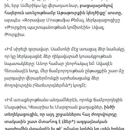
ին, երբ Ամերիկա կը վերադառնար,
բացայայտելով
հայերուն առնչութեամբ Աթաթուրքին կեղծիքը՝ սուտը,
այսպէս. «Զօրավար Մուսթաֆա Քեմալ, ներկայացուցիչը
«Թուրքիոյ պաշտպանութեան կոմիտէին» Սվազ,
Թուրքիա.
«Իմ սիրելի զօրավար. Սամսոնի մէջ ստացայ ձեր նամակը,
որ կը ներկայացնէ ձեր ղեկավարած կուսակցութեան
նպատակները: Անոր համար շնորհակալ եմ: Սվազէն
հեռանալէն ետք, մեր ճամբորդութեան ընթացքին շատ մը
յարգալիր վերաբերմունքի արժանացանք ձեր
ժողովուրդին (հետեւորդներո՞ւն*) կողմէ:
«Իմ առաքելութեանս անդամներէն, որոնք ճամբորդեցին
Մալաթիա, Կեսարիա եւ Մարզուան քաղաքներ,
ինծի
տեղեկացուցին, որ այդ շրջաններու հայ ժողովուրդը
տակաւին շատ մտահոգ է (ձեր*) ազգայնական
շարժումին վտանգէն եւ թէ՝ ոմանք կրկին կը լքեն իրենց