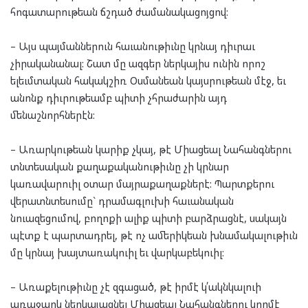
հոգատարութեան ճշդած ժամանակացոյցով:
– Այս պայմաններուն հաւանութիւնը կրնայ դիւրաւ
չիրականանալ: Շատ մը ազգեր ներկայիս ունին որոշ
ելեւմտական հակակշիռ Օսմանեան կայսրութեան մէջ, եւ
անոնք դիւրութեամբ պիտի չհրաժարին այդ
մենաշնորհներէն:
– Առարկութեան կարիք չկայ, թէ Միացեալ Նահանգներու
տնտեսական քաղաքականութիւնը չի կրնար
կառավարուիլ օտար մայրաքաղաքներէ: Պարտքերու
վերատնտեսումը` դրամագլուխի հաւանական
նուազեցումով, բողոքի ալիք պիտի բարձրացնէ, սակայն
պէտք է պարտադրել, թէ ոչ ամերիկեան խնամակալութիւն
մը կրնայ խայտառակուիլ եւ վարկաբեկուիլ:
– Առաքելութիւնը չէ զգացած, թէ իրմէ կ՛ակնկալուի
առաջարկ ներկայացնել Միացեալ Նահանգներու կողմէ