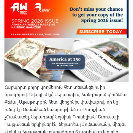
Հարպորտ բոլոր կողմերուն հետ տեսակցելու իր
ծրագիրով, Սվազի մէջ՝ Սեբաստիա, հանդիպում կ՚ունենայ
Քեմալ Աթաթուրքին հետ, վերջինիս փափաքով, որ կը
խնդրէր Օսմանեան կայսրութիւնն ու Թուրքիան
չմասնատել, ներառեալ՝ նոյնիսկ Ռումելիան՝ Եւրոպայի
Պալգանեան երկիրներէն, ներառեալ Յունաստանը, մինչեւ
Արեւելահայաստան տարածուող Թուրքիա մը կ՚ուզէր…