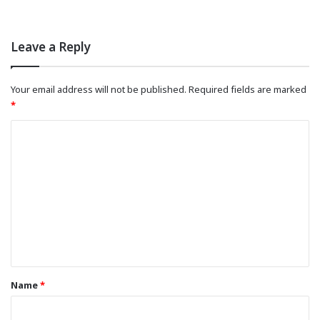
Leave a Reply
Your email address will not be published.
Required fields are marked
*
C
o
m
m
e
n
t
*
Name
*