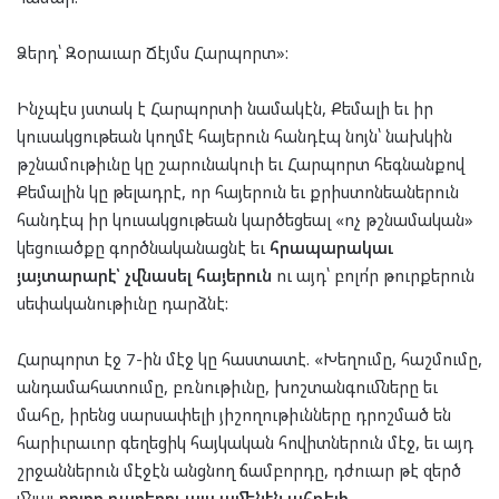
Ձերդ՝ Զօրաւար Ճէյմս Հարպորտ»:
Ինչպէս յստակ է Հարպորտի նամակէն, Քեմալի եւ իր
կուսակցութեան կողմէ հայերուն հանդէպ նոյն՝ նախկին
թշնամութիւնը կը շարունակուի եւ Հարպորտ հեգնանքով
Քեմալին կը թելադրէ, որ հայերուն եւ քրիստոնեաներուն
հանդէպ իր կուսակցութեան կարծեցեալ «ոչ թշնամական»
կեցուածքը գործնականացնէ եւ
հրապարակաւ
յայտարարէ՝
չվնասել հայերուն
ու այդ՝ բոլո՛ր թուրքերուն
սեփականութիւնը դարձնէ:
Հարպորտ էջ 7-ին մէջ կը հաստատէ. «Խեղումը, հաշմումը,
անդամահատումը, բռնութիւնը, խոշտանգումները եւ
մահը, իրենց սարսափելի յիշողութիւնները դրոշմած են
հարիւրաւոր գեղեցիկ հայկական հովիտներուն մէջ, եւ այդ
շրջաններուն մէջէն անցնող ճամբորդը, դժուար թէ զերծ
մնայ
բոլոր դարերու այս ամենէն ահռելի