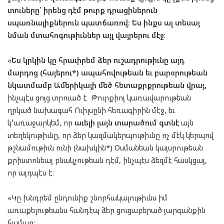
տուները՝ իրենց դէմ թուրք դրացիներուն
սպառնալիքներուն պատճառով: Ես ինքս ալ տեսայ
նման մտահոգութիւններ այլ վայրերու մէջ
:
«
Ես կրկին կը հրաւիրեմ ձեր ուշադրութիւնը այդ
մարդոց (հայերու*) ապահովութեան եւ բարօրութեան
նկատմամբ Ամերիկայի մեծ հետաքրքրութեան վրայ,
ինչպէս ցոյց տրուած է Թուրքիոյ կառավարութեան
ղրկած նախագահ Ուիլսընի հեռագիրին մէջ, եւ
կ՚առաջարկեմ, որ
աւելի լայն տարածում գտնէ
այն
տեղեկութիւնը, որ ձեր կազմակերպութիւնը ոչ մէկ կերպով
թշնամութիւն ունի (նախկին*) Օսմանեան կայսրութեան
քրիստոնեայ բնակչութեան դէմ, ինչպէս ձեզմէ հասկցայ,
որ այդպէս է։
«Կը խնդրեմ ընդունիք շնորհակալութիւնս իմ
առաքելութեանս հանդէպ ձեր ցուցաբերած յարգանքին
համար: