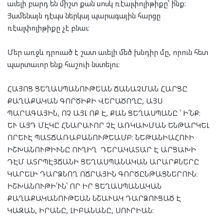
աւելի բարդ են միշտ քան սոսկ ռէալփոլիթիքը՝ ի՛նք։
Յամենայն դէպս ներկայ պարագային հարցը
ռէալփոլիթիքը չէ բնաւ։
Մեր առջև դրուած է շատ աւելի մեծ խնդիր մը, որուն հետ
պարտաւոր ենք հաշուի նստելու։
ՀԱՅՈՑ ՑԵՂԱՍՊԱՆՈՒԹԵԱՆ ՃԱՆԱՉՄԱՆ ՀԱՐՑԸ
ՔԱՂԱՔԱԿԱՆ ԳՈՐԾԻՔԻ ՎԵՐԱԾՈՂԸ, ԱՅՍ
ՊԱՐԱԳԱՅԻՆ, ՈՉ ԱՅԼ ՈՔ Է, ՔԱՆ ՑԵՂԱՍՊԱՆԸ ՝ Ի՛ՆՔ։
ԵՒ ԱՅԴ ՄԷԿԸ ՀՆԱՐԱՒՈՐ ՉԷ ԱՌԿԱԽՄԱՆ ԵՆԹԱՐԿԵԼ
ՈՐԵՒԷ ՊԱՏՃԱՌԱԲԱՆՈՒԹԵԱՄԲ։ ՆԵԹԱՆԻԱՀՈՒԻ
ԻՇԽԱՆՈՒԹԻՒՆԸ ՈՒՂԻՂ ԴԵՐԱԿԱՏԱՐ Է ԱՐՑԱԽԻ
ԴԷՄ ԱՏՐՊԷՅՃԱՆԻ ՑԵՂԱՍՊԱՆԱԿԱՆ ԱՐԱՐՔՆԵՐԸ
ԿԱՐԵԼԻ ԴԱՐՁՆՈՂ ՈՃՐԱՅԻՆ ԳՈՐԾԸՆԹԱՑՆԵՐՈՒՆ։
ԻՇԽԱՆՈՒԹԻ՛ՒՆ՝ ՈՐ ԻՐ ՑԵՂԱՍՊԱՆԱԿԱՆ
ՔԱՂԱՔԱԿԱՆՈՒԹԵԱՆ ՆՇԱՒԱԿ ԴԱՐՁՈՒՑԱԾ Է
ԿԱԶԱՆ, ԻՐԱՆԸ, ԼԻԲԱՆԱՆԸ, ՍՈՒՐԻԱՆ։