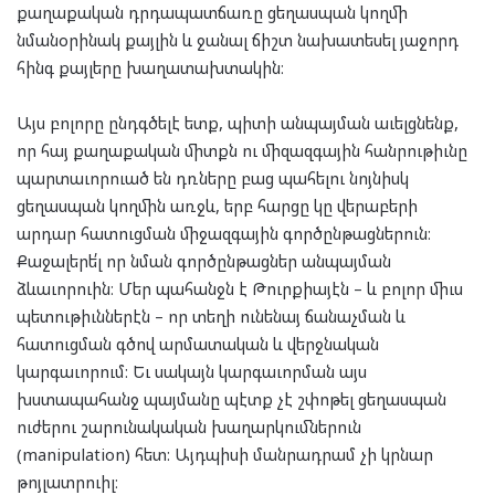
քաղաքական դրդապատճառը ցեղասպան կողմի
նմանօրինակ քայլին և ջանալ ճիշտ նախատեսել յաջորդ
հինգ քայլերը խաղատախտակին։
Այս բոլորը ընդգծելէ ետք, պիտի անպայման աւելցնենք,
որ հայ քաղաքական միտքն ու միզազգային հանրութիւնը
պարտաւորուած են դռները բաց պահելու նոյնիսկ
ցեղասպան կողմին առջև, երբ հարցը կը վերաբերի
արդար հատուցման միջազգային գործընթացներուն։
Քաջալերե՛լ որ նման գործընթացներ անպայման
ձևաւորուին։ Մեր պահանջն է Թուրքիայէն – և բոլոր միւս
պետութիւններէն – որ տեղի ունենայ ճանաչման և
հատուցման գծով արմատական և վերջնական
կարգաւորում։ Եւ սակայն կարգաւորման այս
խստապահանջ պայմանը պէտք չէ շփոթել ցեղասպան
ուժերու շարունակական խաղարկումներուն
(manipulation) հետ։ Այդպիսի մանրադրամ չի կրնար
թոյլատրուիլ։