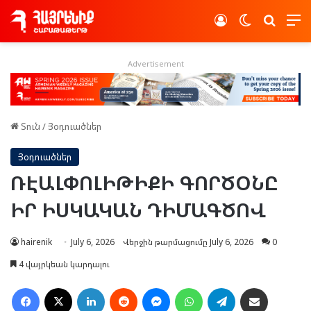
Log In
Switch skin
Որոնե
Advertisement
Տուն
/
Յօդուածներ
Յօդուածներ
ՌԷԱԼՓՈԼԻԹԻՔԻ ԳՈՐԾՕՆԸ
ԻՐ ԻՍԿԱԿԱՆ ԴԻՄԱԳԾՈՎ
hairenik
July 6, 2026
Վերջին թարմացումը July 6, 2026
0
4 վայրկեան կարդալու
Facebook
X
LinkedIn
Reddit
Messenger
WhatsApp
Telegram
Ուղարկել նամակ