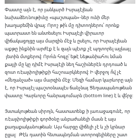
Փաստը այն է, որ յանկարծ Իսրայէլեան
նախաձեռնութիւնը «պաշտպան»-ներ ունի մեր
խաղաբեմին վրայ։ Որոշ թի՛ւ մը դիտողներու՝ որոնք
պատրաստ են անտեսելու Իսրայէլի վիրաւոր
վիճակացոյցը այս մարզին մէջ և ըսելու, որ Իսրայէլեան
աքթը ինքնին արժէք է և զայն պէտք չէ պղտորել այլևայլ
յետին մտքերով։ Որո՜ւն հոգը՝ եթէ Նեթանիահու նման
քայլի մը կը դիմէ Իսրայէլի նեղ հաշիւներէն դրդուած և
զուտ ռէալփոլիթիքի հաշուարկներով։ Ի վերջոյ ո՞վ չէ
«մեղանչած» այս մարզին մէջ։ Մեզի համար կարևորը այն
է, որ Իսրայէլ պաշտօնապէս ճանչնայ Ցեղասպանութեան
փաստը։ Կարևորը հանրագումարն (bottom line) է և վե՛րջ։
Յստակութեան սիրոյն, հաստատենք ի յառաջագունէ, որ
ռէալփոլիթիքի գործօնը անբաժանելի մասն է այս
քաղաքականութեան։ Այս հարցը վիճելի չէ և չի կրնար
ըլլալ։ Թէև դատին հետապնդման ստորոգելիները շատ