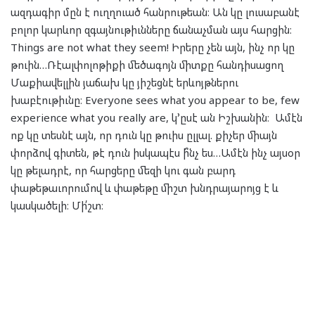
ազդագիր մըն է ուղղուած հանրութեան։ Ան կը լուսաբանէ
բոլոր կարևոր զգայնութիւնները ճանաչման այս հարցին։
Things are not what they seem! Իրերը չեն այն, ինչ որ կը
թուին…Ռէալփոլոթիքի մեծագոյն միտքը հանդիսացող
Մաքիավելլին յաճախ կը յիշեցնէ երևոյթներու
խաբէութիւնը։ Everyone sees what you appear to be, few
experience what you really are, կ՚ըսէ ան Իշխանին։ Ամէն
ոք կը տեսնէ այն, որ դուն կը թուիս ըլլալ. քիչեր միայն
փորձով գիտեն, թէ դուն իսկապէս ի՞նչ ես…Ամէն ինչ այսօր
կը թելադրէ, որ հարցերը մեզի կու գան բարդ
փաթեթաւորումով և փաթեթը միշտ խնդրայարոյց է և
կասկածելի։ Մի՛շտ։