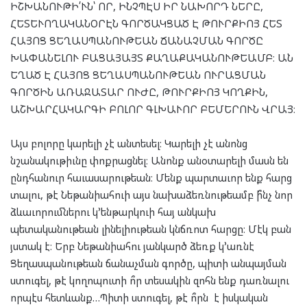
ԻՇԽԱՆՈՒԹԻ՛ՒՆ՝ ՈՐ, ԻՆՉՊԷՍ ԻՐ ՆԱԽՈՐԴ ՆԵՐԸ,
ՀԵՏԵՒՈՂԱԿԱՆՕՐԷՆ ԳՈՐԾԱԿՑԱԾ Է ԹՈՒՐՔԻՈՅ ՀԵՏ
ՀԱՅՈՑ ՑԵՂԱՍՊԱՆՈՒԹԵԱՆ ՃԱՆԱՉՄԱՆ ԳՈՐԾԸ
ԽԱՓԱՆԵԼՈՒ ԲԱՑԱՅԱՅՏ ՔԱՂԱՔԱԿԱՆՈՒԹԵԱՄԲ։ ԱՆ
ԵՂԱԾ Է ՀԱՅՈՑ ՑԵՂԱՍՊԱՆՈՒԹԵԱՆ ՈՒՐԱՑՄԱՆ
ԳՈՐԾԻՆ ԱՌԱՋԱՏԱՐ ՈՒԺԸ, ԹՈՒՐՔԻՈՅ ԿՈՂՔԻՆ,
ԱՇԽԱՐՀԱԿԱՐԳԻ ԲՈԼՈՐ ԳԼԽԱՒՈՐ ԲԵՄԵՐՈՒՆ ՎՐԱՅ։
Այս բոլորը կարելի չէ անտեսել։ Կարելի չէ անոնց
նշանակութիւնը փոքրացնել։ Անոնք անօտարելի մասն են
ընդհանուր հաւասարութեան։ Մենք պարտաւոր ենք հարց
տալու, թէ Նեթանիահուի այս նախաձեռնութեամբ ի՞նչ նոր
ձևաւորումներու կ՚ենթարկուի հայ անկախ
պետականութեան լինելիութեան կնճռոտ հարցը։ Մէկ բան
յստակ է։ Երբ Նեթանիահու յանկարծ ձեռք կ՚առնէ
Ցեղասպանութեան ճանաչման գործը, պիտի անպայման
ստուգել, թէ կողոպուտի ո՞ր տեսակին զոհն ենք դառնալու
որպէս հետևանք…Պիտի ստուգել, թէ ո՞րն է իսկական