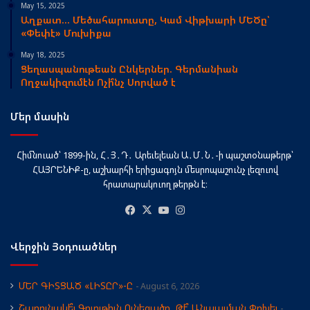
May 15, 2025
Աղքատ… Մեծահարուստը, Կամ Վիթխարի ՄԵԾը՝
«Փեփէ» Մուխիքա
May 18, 2025
Ցեղասպանութեան Ընկերներ. Գերմանիան
Ողջակիզումէն Ոչի՞նչ Սորված է
Մեր մասին
Հիմնուած՝ 1899-ին, Հ․Յ․Դ․ Արեւելեան Ա․Մ․Ն․-ի պաշտօնաթերթ՝
ՀԱՅՐԵՆԻՔ-ը, աշխարհի երիցագոյն մեսրոպաշունչ լեզուով
հրատարակուող թերթն է։
Facebook
X
YouTube
Instagram
Վերջին Յօդուածներ
ՄԵՐ ԳԻՏՑԱԾ «ԼԻՏԸՐ»-Ը
August 6, 2026
Շարունակե՞լ Գոյութիւն Ունեցածը, Թէ՞ Անպայման Փոխել