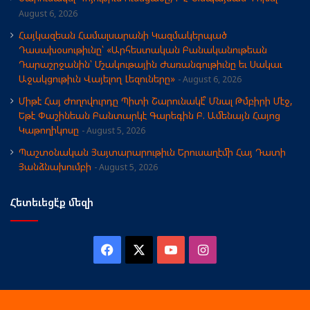
August 6, 2026
Հայկազեան Համալսարանի Կազմակերպած
Դասախօսութիւնը՝ «Արհեստական Բանականութեան
Դարաշրջանին՝ Մշակութային Ժառանգութիւնը եւ Սակաւ
Աջակցութիւն Վայելող Լեզուները»
August 6, 2026
Միթէ Հայ Ժողովուրդը Պիտի Շարունակէ՞ Մնալ Թմբիրի Մէջ,
Եթէ Փաշինեան Բանտարկէ Գարեգին Բ. Ամենայն Հայոց
Կաթողիկոսը
August 5, 2026
Պաշտօնական Յայտարարութիւն Երուսաղէմի Հայ Դատի
Յանձնախումբի
August 5, 2026
Հետեւեցէ՛ք մեզի
Facebook
X
YouTube
Instagram