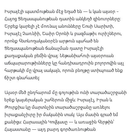
Իսրայէլի պատմութեան մէջ եղած են — և կան այսօր –
Հայոց Ցեղասպանութեան դատին անկեղծ զինուորները։
Երբեք կարելի չէ մոռնալ անունները Եոսի Սարիտի,
Իսրայէլ Չառնիի, Եաիր Օրոնի և բազմաթիւ ուրիշներու,
որոնք հետևողականօրէն արթուն պահած են
Ցեղասպանութեան ճանաչման դատը Իսրայէլի
քաղաքական բեմին վրայ։ Նեթանիահուի այսօրուան
աճպարարութիւնները կը հանդիսադրուին բոլորովին այլ
հարթակի մը վրայ սակայն, որուն բնոյթը ստիպուած ենք
ճիշտ գնահատել։
Այսօր մեծ ընդհարում մը գոյութիւն ունի տարածաշրջանի
երեք կայսերական շահերուն միջև։ Իսրայէլ, Իրան և
Թուրքիա կը մարտնչին տարածաշրջանը առնելու
իւրաքանչիւրը իր մականին տակ։ Այս մասին գրած եմ
քանիցս։ Հարաւային Կովկասը — և առաջին հերթին՝
Հայաստանը — այդ բարդ գործառնութեան