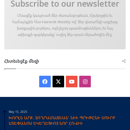
Subscribe to our newsletter
Մնացէ՛ք կապուած ձեր ժառանգութեան, մշակոյթին եւ
համայնքին հետ Hairenik Weekly-ով՝ ձեր վստահելի աղբիւրը
խորքային լուրերու, ոգեշնչող պատմութիւններու եւ հայ
սփիւռքի զարկերակը՝ ուղիղ ձեր սրան ներածողին մէջ։
Հետեւեցէ՛ք մեզի
Facebook
X
YouTube
Instagram
May 15, 2025
ԽՈՐԷՆ ԱՐՔ. ՏՈՂՐԱՄԱՃԵԱՆ՝ ՆԻՒ ՊՐԻԹԸՆԻ ՍՈՒՐԲ
ՍՏԵՓԱՆՈՍ ԵԿԵՂԵՑՒՈՅ ՆՈՐ ՀՈՎԻՒ