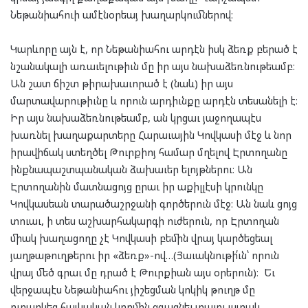
Նեթանիահուի ամէնօրեայ խաղարկումներով։
Կարևորը այն է, որ Նեթանիահու արդէն իսկ ձեռք բերած է
նշանակալի առաւելութիւն մը իր այս նախաձեռնութեամբ։
Ան շատ ճիշտ թիրախաւորած է (նաև) իր այս
մարտավարութիւնը և որուն արդիւնքը արդէն տեսանելի է։
Իր այս նախաձեռնութեամբ, ան կրցաւ յաջողապէս
խառնել խաղաքարտերը Հարաւային Կովկասի մէջ և նոր
իրավիճակ ստեղծել Թուրքիոյ համար մղելով Էրտողանը
ինքնապաշտպանական ձախաւեր ելոյթներու։ Ան
Էրտողանին մատնացոյց ըրաւ իր աքիլլէսի կրունկը
Կովկասեան տարածաշրջանի գործերուն մէջ։ Ան նաև ցոյց
տուաւ, ի տես աշխարհակարգի ուժերուն, որ Էրտողան
միակ խաղացողը չէ Կովկասի բեմին վրայ կարծեցեալ
յաղթաթուղթերու իր «ձեռք»-ով…(Յաւակնութի՛ւն՝ որուն
վրայ մեծ գրաւ մը դրած է Թուրքիան այս օրերուն)։ Եւ
վերջապէս Նեթանիահու յիշեցման կոկիկ թուղթ մը
ուղարկեց հայկական կողմին զգացնել տալու յստակ