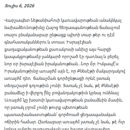
Յուլիս 6, 2026
Վարչապետ Նեթանիահուի կառավարութեան անակնկալ
նախաձեռնութիւնը Հայոց Ցեղասպանութեան ճանաչում
տալու բնականաբար ընթացք պիտի տար թեր ու դէմ
գնահատականներու և տուաւ։ Իսրայէլեան
քաղաքականութեան քառակուսի անիւը այս հարցի
կապակցութեամբ յանկարծ որոշած էր դառնալ և բերել
նոր օր իսրայէլեան իրականութեան…Նոր օ՞ր։ Իսկապէ՞ս։
Իրականութիւնը առայժմ այն է, որ Քնեսէթի մակարդակով
առայժմ դեռ ճանաչման գործընթացի որևէ յստակ
տեղաշարժ գոյութիւն չունի։ Յստակ չէ նաև, թէ Քնեսէթի
բանաձևը ի վերջոյ ի՞նչ բովանդակութիւն կրնայ ունենալ։
Առայժմ կը խօսուի կառավարութեան բանաձևին մասին,
որ յստակ յղում չունի թուրք պետութեան
պատասխանատւութեան՝ գործուած ցեղասպանական
ոճիրին համար։ Հետևաբար առայժմ յստակ չէ նաև, թէ ո՞ւր
կրնայ յանգիլ քաղաքական այս խաղը Վարչապետ