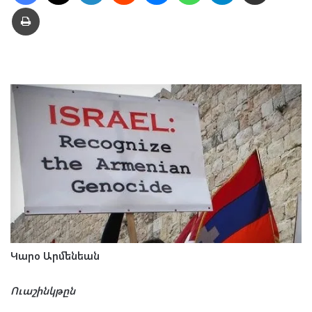
Տպել
Կարօ Արմենեան
Ուաշինկթըն