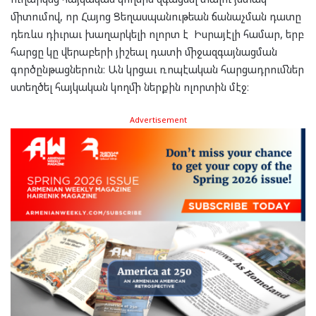
միտումով, որ Հայոց Ցեղասպանութեան ճանաչման դատը
դեռևս դիւրաւ խաղարկելի ոլորտ է Իսրայէլի համար, երբ
հարցը կը վերաբերի յիշեալ դատի միջազգայնացման
գործընթացներուն։ Ան կրցաւ ռոպէական հարցադրումներ
ստեղծել հայկական կողմի ներքին ոլորտին մէջ։
Advertisement