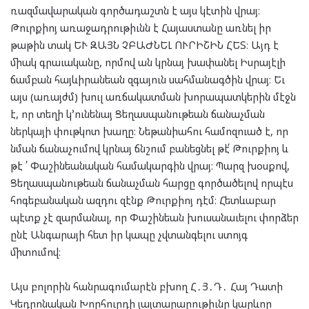
ռազմավարական գործադաշտն է այս կէտին վրայ։
Թուրքիոյ առաջադրութիւնն է Հայաստանը առնել իր
թաթին տակ ԵՒ ԶԱՅՆ ՉԲԱԺՆԵԼ ՈՒՐԻՇԻՆ ՀԵՏ։ Այդ է
միակ գրաւականը, որմով ան կրնայ խափանել Իսրայէլի
ճամբան հայևիրանեան զգայուն սահմանագծին վրայ։ Եւ
այս (առայժմ) խուլ առճակատման խորապատկերին մէջն
է, որ տեղի կ՚ունենայ Ցեղասպանութեան ճանաչման
ներկայի փութկոտ խաղը։ Նեթանիահու համոզուած է, որ
նման ճանաչումով կրնայ ճնշում բանեցնել թէ՛ Թուրքիոյ և
թէ ՛ Փաշինեանական համակարգին վրայ։ Պարզ խօսքով,
Ցեղասպանութեան ճանաչման հարցը գործածելով որպէս
հոգեբանական ազդու զէնք Թուրքիոյ դէմ։ Հետևաբար
պէտք չէ զարմանալ, որ Փաշինեան խուսանաւելու փորձեր
ընէ Անգարայի հետ իր կապը չվտանգելու ստոյգ
միտումով։
Այս բոլորին հանրագումարէն բխող Հ․Յ․Դ․ Հայ Դատի
Կեդրոնական Խորհուրդի յայտարարութիւնը կարևոր