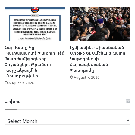
Հայ Դատը Կը
էջմիածին․-Միասնական
Դատապարտէ Պաքուի Դէմ
Աղօթք Եւ Ամենայն Հայոց
Պատժամիջոցները
Կաթողիկոսի
Շրջանցելու Թրամփի
Հայրապետական
Վարչակազմին
Պատգամը
Մտադրութիւնը
August 7, 2026
August 8, 2026
Արխիւ
Արխիւ