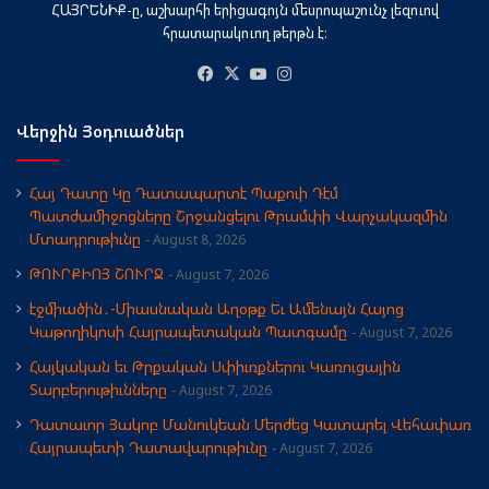
ՀԱՅՐԵՆԻՔ-ը, աշխարհի երիցագոյն մեսրոպաշունչ լեզուով
հրատարակուող թերթն է։
Facebook
X
YouTube
Instagram
Վերջին Յօդուածներ
Հայ Դատը Կը Դատապարտէ Պաքուի Դէմ
Պատժամիջոցները Շրջանցելու Թրամփի Վարչակազմին
Մտադրութիւնը
August 8, 2026
ԹՈՒՐՔԻՈՅ ՇՈՒՐՋ
August 7, 2026
էջմիածին․-Միասնական Աղօթք Եւ Ամենայն Հայոց
Կաթողիկոսի Հայրապետական Պատգամը
August 7, 2026
Հայկական եւ Թրքական Սփիւռքներու Կառուցային
Տարբերութիւնները
August 7, 2026
Դատաւոր Յակոբ Մանուկեան Մերժեց Կատարել Վեհափառ
Հայրապետի Դատավարութիւնը
August 7, 2026