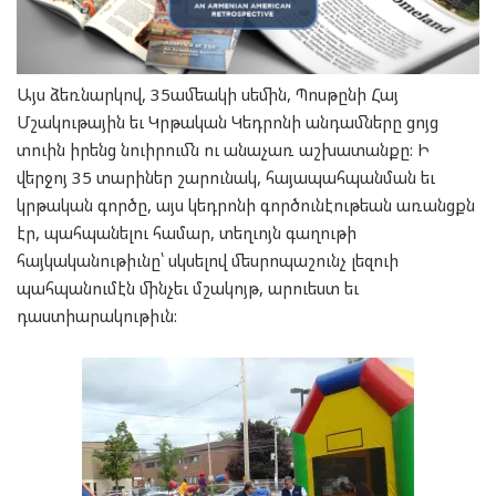
Այս ձեռնարկով, 35ամեակի սեմին, Պոսթընի Հայ
Մշակութային եւ Կրթական Կեդրոնի անդամները ցոյց
տուին իրենց նուիրումն ու անաչառ աշխատանքը: Ի
վերջոյ 35 տարիներ շարունակ, հայապահպանման եւ
կրթական գործը, այս կեդրոնի գործունէութեան առանցքն
էր, պահպանելու համար, տեղւոյն գաղութի
հայկականութիւնը՝ սկսելով մեսրոպաշունչ լեզուի
պահպանումէն մինչեւ մշակոյթ, արուեստ եւ
դաստիարակութիւն: