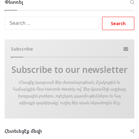
Փնտռել
Search
for:
Subscribe
Subscribe to our newsletter
Մնացէ՛ք կապուած ձեր ժառանգութեան, մշակոյթին եւ
համայնքին հետ Hairenik Weekly-ով՝ ձեր վստահելի աղբիւրը
խորքային լուրերու, ոգեշնչող պատմութիւններու եւ հայ
սփիւռքի զարկերակը՝ ուղիղ ձեր սրան ներածողին մէջ։
Հետեւեցէ՛ք մեզի