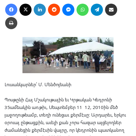
Facebook
X
LinkedIn
Reddit
Messenger
WhatsApp
Telegram
Ուղարկել նամակ
Տպել
Լուսանկարներ՝ Մ. Մենծոյեանի
Պոսթընի Հայ Մշակութային եւ Կրթական Կեդրոնի
35ամեակին առթիւ, Սեպտեմբեր 11 12, 2010ին մեծ
յաջողութեամբ, տեղի ունեցաւ քերմէսը: Արդարեւ, երկու
օրուայ ընթացքին, աւելի քան չորս հազար այցելողներ
ժամանեցին քերմէսին վայրը, որ կեդրոնին պատկանող