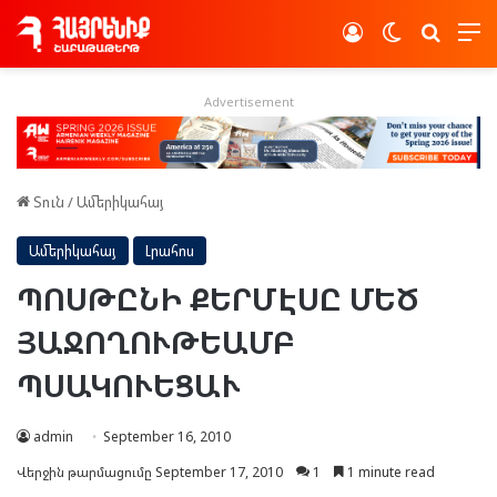
Log In
Switch skin
Որոնե
Advertisement
Տուն
/
Ամերիկահայ
Ամերիկահայ
Լրահոս
ՊՈՍԹԸՆԻ ՔԵՐՄԷՍԸ ՄԵԾ
ՅԱՋՈՂՈՒԹԵԱՄԲ
ՊՍԱԿՈՒԵՑԱՒ
admin
September 16, 2010
Վերջին թարմացումը September 17, 2010
1
1 minute read