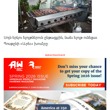
Սոյն երկու ելոյթներուն ընթացքին, նաեւ ելոյթ ունեցաւ
Պոսթընի »Արեւ« խումբը:
Advertisement