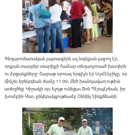
Գեղարուեստական յայտագիրն ալ նոյնքան յաջող էր,
որքան տարբեր տարիքի համար տեղադրուած խաղերն
ու մրցանքները: Շաբաթ օրուայ երգիչն էր Արմէնչիկը, որ
մինչեւ երեկոյեան ժամը 11:00, մեծ խանդավառութիւն
ստեղծեց: Կիրակի օր, ելոյթ ունեցաւ Ճոն Պէրպէրեան, իր
խումբին հետ, ընկերակցութեամբ Օննիկ Տինքճեանի: