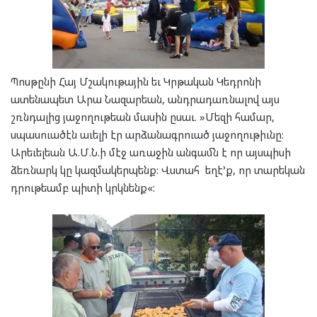
Պոսթընի Հայ Մշակութային եւ Կրթական Կեդրոնի
ատենապետ Արա Նազարեան, անդրադառնալով այս
շռնդալից յաջողութեան մասին ըսաւ. »Մեզի համար,
սպասուածէն աւելի էր արձանագրուած յաջողութիւնը:
Արեւելեան Ա.Մ.Ն.ի մէջ առաջին անգամն է որ այսպիսի
ձեռնարկ կը կազմակերպենք: Վստահ եղէ’ք, որ տարեկան
դրութեամբ պիտի կրկնենք«: