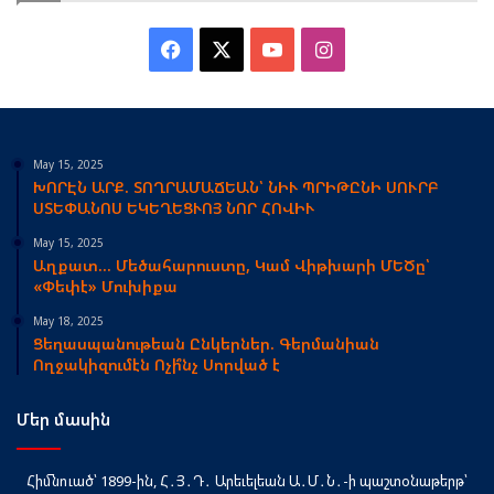
Facebook
X
YouTube
Instagram
May 15, 2025
ԽՈՐԷՆ ԱՐՔ. ՏՈՂՐԱՄԱՃԵԱՆ՝ ՆԻՒ ՊՐԻԹԸՆԻ ՍՈՒՐԲ
ՍՏԵՓԱՆՈՍ ԵԿԵՂԵՑՒՈՅ ՆՈՐ ՀՈՎԻՒ
May 15, 2025
Աղքատ… Մեծահարուստը, Կամ Վիթխարի ՄԵԾը՝
«Փեփէ» Մուխիքա
May 18, 2025
Ցեղասպանութեան Ընկերներ. Գերմանիան
Ողջակիզումէն Ոչի՞նչ Սորված է
Մեր մասին
Հիմնուած՝ 1899-ին, Հ․Յ․Դ․ Արեւելեան Ա․Մ․Ն․-ի պաշտօնաթերթ՝