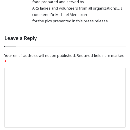
food prepared and served by
ARS ladies and volunteers from all organizations… I
commend Dr Michael Mensoian
for the pics presented in this press release
Leave a Reply
Your email address will not be published.
Required fields are marked
*
C
o
m
m
e
n
t