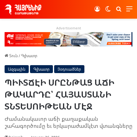
Log In
Switch skin
Որոնե
Advertisement
Տուն
/
Գլխաւոր
Ազգային
Գլխաւոր
Յօդուածներ
ՊԻՒՏՃԷԻ ՍՐԸՆԹԱՑ ԱՃԻ
ԹԱԿԱՐԴԸ՝ ՀԱՅԱՍՏԱՆԻ
ՏՆՏԵՍՈԻԹԵԱՆ ՄԷՋ
Ժամանակաւոր աճի քաղաքական
շահագործումը եւ երկարաժամկէտ վտանգները