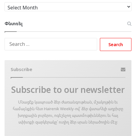
Արխիւ
Փնտռել
Search
for:
Subscribe
Subscribe to our newsletter
Մնացէ՛ք կապուած ձեր ժառանգութեան, մշակոյթին եւ
համայնքին հետ Hairenik Weekly-ով՝ ձեր վստահելի աղբիւրը
խորքային լուրերու, ոգեշնչող պատմութիւններու եւ հայ
սփիւռքի զարկերակը՝ ուղիղ ձեր սրան ներածողին մէջ։