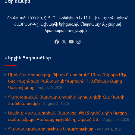
Մեր մասին
Հիմնուած՝ 1899-ին, Հ․Յ․Դ․ Արեւելեան Ա․Մ․Ն․-ի պաշտօնաթերթ՝
ՀԱՅՐԵՆԻՔ-ը, աշխարհի երիցագոյն մեսրոպաշունչ լեզուով
հրատարակուող թերթն է։
Facebook
X
YouTube
Instagram
Վերջին Յօդուածներ
Միթէ Հայ Ժողովուրդը Պիտի Շարունակէ՞ Մնալ Թմբիրի Մէջ,
Եթէ Փաշինեան Բանտարկէ Գարեգին Բ. Ամենայն Հայոց
Կաթողիկոսը
August 5, 2026
Պաշտօնական Յայտարարութիւն Երուսաղէմի Հայ Դատի
Յանձնախումբի
August 5, 2026
Սամուէլ Կարապետեան Յայտնեց, Թէ Ընդդիմադիր Ուժերը
Համախմբելու Բանակցութիւնները Սկսած Են․
August 4, 2026
Պատասխանատուութեան Առաքելութիւնը
August 4, 2026