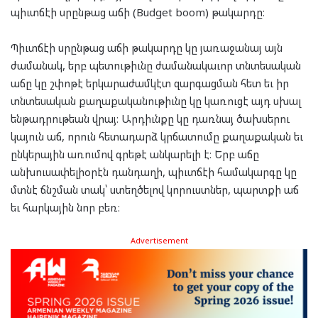
պիւտճէի սրընթաց աճի (Budget boom) թակարդը։
Պիւտճէի սրընթաց աճի թակարդը կը յառաջանայ այն
ժամանակ, երբ պետութիւնը ժամանակաւոր տնտեսական
աճը կը շփոթէ երկարաժամկէտ զարգացման հետ եւ իր
տնտեսական քաղաքականութիւնը կը կառուցէ այդ սխալ
ենթադրութեան վրայ։ Արդիւնքը կը դառնայ ծախսերու
կայուն աճ, որուն հետադարձ կրճատումը քաղաքական եւ
ընկերային առումով գրեթէ անկարելի է։ Երբ աճը
անխուսափելիօրէն դանդաղի, պիւտճէի համակարգը կը
մտնէ ճնշման տակ՝ ստեղծելով կորուստներ, պարտքի աճ
եւ հարկային նոր բեռ։
Advertisement