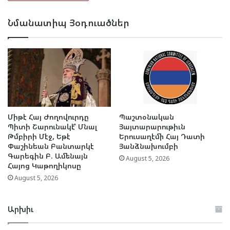
Նմանատիպ Յօդուածներ
Միթէ Հայ Ժողովուրդը
Պաշտօնական
Պիտի Շարունակէ՞ Մնալ
Յայտարարութիւն
Թմբիրի Մէջ, Եթէ
Երուսաղէմի Հայ Դատի
Փաշինեան Բանտարկէ
Յանձնախումբի
Գարեգին Բ. Ամենայն
August 5, 2026
Հայոց Կաթողիկոսը
August 5, 2026
Արխիւ