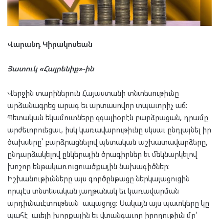
Վարանդ Կիրակոսեան
Յատուկ «Հայրենիք»-ին
Վերջին տարիներուն Հայաստանի տնտեսութիւնը
արձանագրեց արագ եւ արտասովոր տպաւորիչ աճ։
Պետական եկամուտները զգալիօրէն բարձրացան, դրամը
արժեւորուեցաւ, իսկ կառավարութիւնը սկսաւ ընդլայնել իր
ծախսերը՝ բարձրացնելով պետական աշխատավարձերը,
ընդարձակելով ընկերային ծրագիրներ եւ մեկնարկելով
խոշոր ենթակառուցուածքային նախագիծներ։
Իշխանութիւնները այս գործընթացը ներկայացուցին
որպէս տնտեսական յաղթանակ եւ կառավարման
արդիւնաւէտութեան ապացոյց։ Սակայն այս պատկերը կը
պահէ աւելի խորքային եւ վտանգաւոր իրողութիւն մը՝