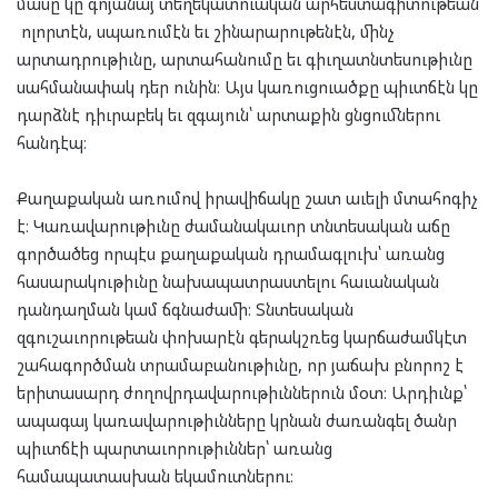
մասը կը գոյանայ տեղեկատուական արհեստագիտութեան
ոլորտէն, սպառումէն եւ շինարարութենէն, մինչ
արտադրութիւնը, արտահանումը եւ գիւղատնտեսութիւնը
սահմանափակ դեր ունին։ Այս կառուցուածքը պիւտճէն կը
դարձնէ դիւրաբեկ եւ զգայուն՝ արտաքին ցնցումներու
հանդէպ։
Քաղաքական առումով իրավիճակը շատ աւելի մտահոգիչ
է։ Կառավարութիւնը ժամանակաւոր տնտեսական աճը
գործածեց որպէս քաղաքական դրամագլուխ՝ առանց
հասարակութիւնը նախապատրաստելու հաւանական
դանդաղման կամ ճգնաժամի։ Տնտեսական
զգուշաւորութեան փոխարէն գերակշռեց կարճաժամկէտ
շահագործման տրամաբանութիւնը, որ յաճախ բնորոշ է
երիտասարդ ժողովրդավարութիւններուն մօտ։ Արդիւնք՝
ապագայ կառավարութիւնները կրնան ժառանգել ծանր
պիւտճէի պարտաւորութիւններ՝ առանց
համապատասխան եկամուտներու։