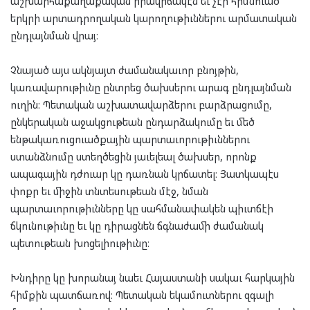
աշխարհաքաղաքական իրավիճակէն եւ չէր հիմնուած
երկրի արտադրողական կարողութիւններու արմատական
ընդլայնման վրայ։
Չնայած այս ակնյայտ ժամանակաւոր բնոյթին,
կառավարութիւնը ընտրեց ծախսերու արագ ընդլայնման
ուղին։ Պետական աշխատավարձերու բարձրացումը,
ընկերական աջակցութեան ընդարձակումը եւ մեծ
ենթակառուցուածքային պարտաւորութիւններու
ստանձնումը ստեղծեցին յաւելեալ ծախսեր, որոնք
ապագային դժուար կը դառնան կրճատել։ Յատկապէս
փոքր եւ միջին տնտեսութեան մէջ, նման
պարտաւորութիւնները կը սահմանափակեն պիւտճէի
ճկունութիւնը եւ կը դիրացնեն ճգնաժամի ժամանակ
պետութեան խոցելիութիւնը։
Խնդիրը կը խորանայ նաեւ Հայաստանի սակաւ հարկային
հիմքին պատճառով։ Պետական եկամուտներու զգալի