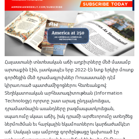
Հայաստանի տնտեսական աճի աղբիւրները մեծ մասամբ
արտաքին էին, յատկապէս երբ 2022-էն ետք երկիր մուտք
գործեցին մեծ դրամագլուխներ Ռուսաստանի դէմ
կիրառուած պատժամիջոցներու հետեւանքով։
Տեղեկատուական արհեստագիտութեան (Information
Technology) ոլորտը շատ արագ ընդլայնուեցաւ,
դրամատնային աւանդները բազմապատկուեցան,
սպառումը սկսաւ աճիլ, իսկ դրամի արժեւորումը ստեղծեց
ներմուծման եւ հարկային եկամուտներու կարճաժամկէտ
աճ։ Սակայն այս ամբողջ գործընթացը կախուած էր