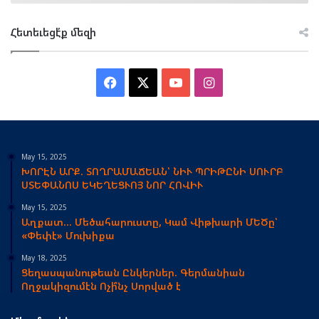
Հետեւեցէ՛ք մեզի
Facebook
X
YouTube
Instagram
May 15, 2025
ԽՈՐԷՆ ԱՐՔ. ՏՈՂՐԱՄԱՃԵԱՆ՝ ՆԻՒ ՊՐԻԹԸՆԻ ՍՈՒՐԲ
ՍՏԵՓԱՆՈՍ ԵԿԵՂԵՑՒՈՅ ՆՈՐ ՀՈՎԻՒ
May 15, 2025
Աղքատ… Մեծահարուստը, Կամ Վիթխարի ՄԵԾը՝
«Փեփէ» Մուխիքա
May 18, 2025
Ցեղասպանութեան Ընկերներ. Գերմանիան
Ողջակիզումէն Ոչի՞նչ Սորված է