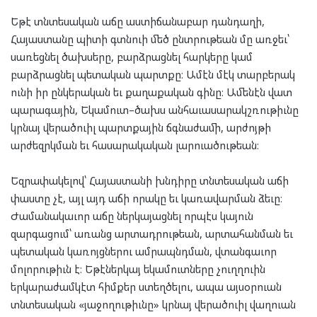
Եթէ տնտեսական աճը աստիճանաբար դանդաղի,
Հայաստանը պիտի գտնուի մեծ ընտրութեան մը առջեւ՝
սառեցնել ծախսերը, բարձրացնել հարկերը կամ
բարձրացնել պետական պարտքը։ Ամէն մէկ տարբերակ
ունի իր ընկերական եւ քաղաքական գինը։ Ամենէն վատ
պարագային, Եկամուտ–ծախս անհաւասարակշռութիւնը
կրնայ վերածուիլ պարտքային ճգնաժամի, արժոյթի
արժեզրկման եւ հասարակական լարուածութեան։
Եզրափակելով՝ Հայաստանի խնդիրը տնտեսական աճի
փաստը չէ, այլ այդ աճի որակը եւ կառավարման ձեւը։
Ժամանակաւոր աճը ներկայացնել որպէս կայուն
զարգացում՝ առանց արտադրութեան, արտահանման եւ
պետական կառոյցներու ամրապնդման, վտանգաւոր
մոլորութիւն է։ Եթէներկայ եկամուտները չուղղուին
երկարաժամկէտ հիմքեր ստեղծելու, ապա այսօրուան
տնտեսական «յաջողութիւնը» կրնայ վերածուիլ վաղուան