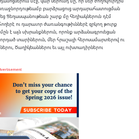
նոցներուն մէջ, կար սերունդ մը, որ մեր ժողովուրդին
 առաջնորդութեամբ բարձրացուց արդարահատուցման
րեց Ցեղասպանութեան շարք մը հեղիակներուն դէմ
ողերէ ու դարաւոր ժառանգութիւններէ զրկող թուրք
 մըն է այն սխրանքներուն, որոնք արձանագրուեցան
ջորդած տարիներուն, մեր հրաշալի հերոսամարտերով ու
երու, Ծաղիկեաններու եւ այլ ուխտադիրներու
dvertisement