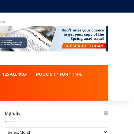
ent
125-ԱՄԵԱԿ
ԲԱԺԱՆՈՐԴԱԳՐՈՒԻԼ
Արխիւ
Արխիւ