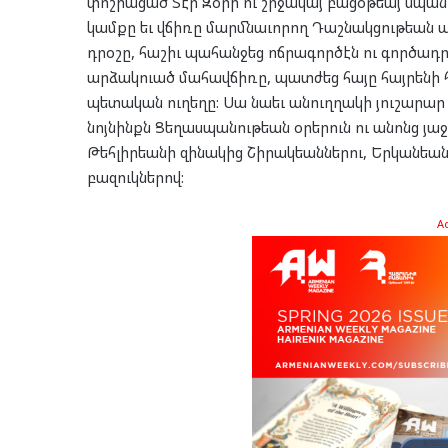
փոշիացած Տէր Զօրի ու շրջակայ բացօթեայ սպանդա
կամքը եւ վճիռը մարմնաւորող Դաշնակցութեան
դրօշը, հաշիւ պահանջեց ոճրագործէն ու գործադ
արձակուած մահավճիռը, պատժեց հայը հայրենի հ
պետական ուղեղը: Սա նաեւ անուղղակի յուշարար
նոյնինքն Ցեղասպանութեան օրերուն ու անոնց յա
Թեհլիրեանի զինակից Շիրակեաններու, Երկանեանն
բազուկներով:
A