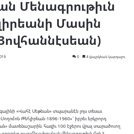
ան Մենագրութիւն
հլիրեանի Մասին
 Յովհաննէսեան)
019
0
4 վայրկեան կարդալու
գայինի «Վահէ Սեթեան» տպարանէն լոյս տեսաւ
Սողոմոն Թեհլիրեան-1896-1960»` իբրեւ երկրորդ
ն» մատենաշարին. հազիւ 100 էջերու վրայ տարածուող
ղ գրքոյկը ուսումնասիրական մենագրութիւն մըն է,