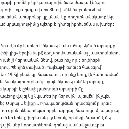
եղաթիւրումներ կը կատարուին նաեւ ժապաւէններու
ւրուի… «քաղաքավար» ձեւով, «մեկնաբանութեան
եւս նման արարքներ կը մնան-կը թողուին աննկատ): Այս
ած սրբագրութիւնը պէտք է դիտել իբրեւ նման ախտերէ
րաւէր մը կարելի է նկատել նաեւ ահաբեկման արարքը
Գինի լից» երգին եւ թէ՛ գեղարուեստական այլ պատումներու
ւելի՛ հերոսական ձեւով, քան ինչ որ է նոյնինքն
րով, Պերլին փախած Թալէաթի ետեւէն հասնելով`
չդեռ Թեհլիրեան կը հաստատէ, որ ինք կողքէն հարուածած
տել հասկացողութեամբ, զայն նկատել անմեղ արարք,
 կարելի է ընկալել յանդուգն արարքի մը
գէտը վայել կը նկատեն իր հերոսին, այնպէ՛ս` ինչպէս
եց Մսրայ Մելիքը… Իրականութեան իրազեկումը որեւէ
 որ օրին ընկալուեցաւ իբրեւ արդար հատուցում, այսօր ալ
այն կը կրենք իբրեւ անշէջ կտակ, որ մեզի հասած է մեր
ողային մեր կորուստներուն դիմաց պահանջատէր եւ