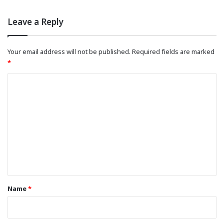
Leave a Reply
Your email address will not be published.
Required fields are marked
*
C
o
m
m
e
n
t
*
Name
*