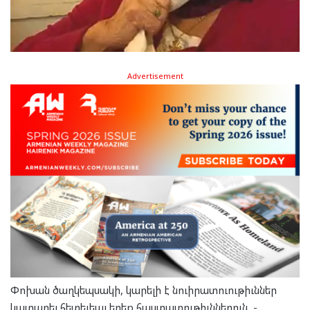
Advertisement
Փոխան ծաղկեպսակի, կարելի է նուիրատուութիւններ
կատարել հետեւեալ երեք հաստատութիւններուն․-