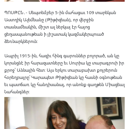
ՊՈՍԹԸՆ․- Սեպտեմբեր 5-ին մահացաւ 109 տարեկան
Աստղիկ Ալեմեանը (Թիթիզեան), որ վերջին
տասնամեակին, միշտ ալ ներկայ էր հայոց
ցեղասպանութեան ի յիշատակ կազմակերպուած
ձեռնարկներուն։
Ապրիլ 1915-ին, հազիւ հինգ գարուններ բոլորած, ան կը
կորսնցնէ իր հարազատները եւ Սուրիա կը տարագրուի իր
քրոջ՝ Աննային հետ։ Այս երկու տարաբախտ քոյրերուն
հօրեղբայրը՝ Կարապետ Թիթիզեան կը հասնի օգնութեան
եւ պատճառ կը հանդիսանայ, որ անոնք գաղթեն Միացեալ
Նահանգներ։