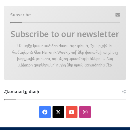
Subscribe
Subscribe to our newsletter
Մնացէ՛ք կապուած ձեր ժառանգութեան, մշակոյթին եւ
համայնքին հետ Hairenik Weekly-ով՝ ձեր վստահելի աղբիւրը
խորքային լուրերու, ոգեշնչող պատմութիւններու եւ հայ
սփիւռքի զարկերակը՝ ուղիղ ձեր սրան ներածողին մէջ։
Հետեւեցէ՛ք մեզի
Facebook
X
YouTube
Instagram