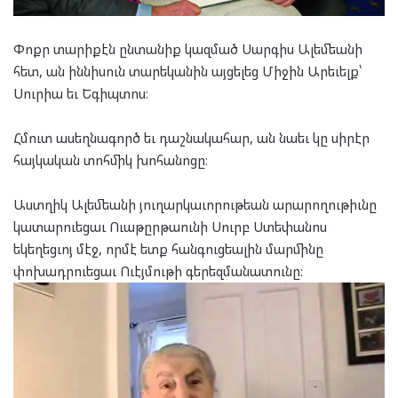
Փոքր տարիքէն ընտանիք կազմած Սարգիս Ալեմեանի
հետ, ան իննիսուն տարեկանին այցելեց Միջին Արեւելք՝
Սուրիա եւ Եգիպտոս։
Հմուտ ասեղնագործ եւ դաշնակահար, ան նաեւ կը սիրէր
հայկական տոհմիկ խոհանոցը։
Աստղիկ Ալեմեանի յուղարկաւորութեան արարողութիւնը
կատարուեցաւ Ուաթըրթաունի Սուրբ Ստեփանոս
եկեղեցւոյ մէջ, որմէ ետք հանգուցեալին մարմինը
փոխադրուեցաւ Ուէյմութի գերեզմանատունը: