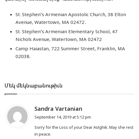
St. Stephen’s Armenian Apostolic Church, 38 Elton
Avenue, Watertown, MA 02472․
St. Stephen’s Armenian Elementary School, 47
Nichols Avenue, Watertown, MA 02472
Camp Haiastan, 722 Summer Street, Franklin, MA
02038.
Մեկ մեկնաբանութիւն
s
Sandra Vartanian
a
September 14, 2019 at 5:12 pm
y
Sorry for the Loss of your Dear Astghik. May she rest
s
in peace.
: