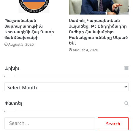
Պաշտօնական
Սամուէլ Կարապետեան
Յայտարարութիւն
Յայտնեց, Թէ Ընդդիմադիր
Երուսաղէմի Հայ Դատի
Ուժերը Համախմբելու
Յանձնախումբի
Բանակցութիւնները Սկսած
Են․
August 5, 2026
August 4, 2026
Արխիւ
Արխիւ
Փնտռել
Search
for: