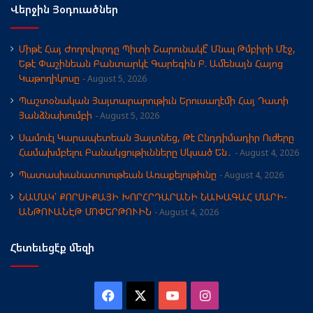
Վերջին Յօդուածներ
Միթէ Հայ Ժողովուրդը Պիտի Շարունակէ՞ Մնալ Թմբիրի Մէջ,
Եթէ Փաշինեան Բանտարկէ Գարեգին Բ. Ամենայն Հայոց
Կաթողիկոսը
August 5, 2026
Պաշտօնական Յայտարարութիւն Երուսաղէմի Հայ Դատի
Յանձնախումբի
August 5, 2026
Սամուէլ Կարապետեան Յայտնեց, Թէ Ընդդիմադիր Ուժերը
Համախմբելու Բանակցութիւնները Սկսած Են․
August 4, 2026
Պատասխանատուութեան Առաքելութիւնը
August 4, 2026
ՆԱՄԱԿ՝ ՔՈՐՍԻՔԱՅԻ ԽՈՐՀՐԴԱՐԱՆԻ ՆԱԽԱԳԱՀ ՄԱՐԻ-
ԱՆԹՈՒԱՆԷԹ ՄՈՓԵՐԹՈՒԻՆ
August 4, 2026
Հետեւեցէ՛ք մեզի
Facebook
X
YouTube
Instagram