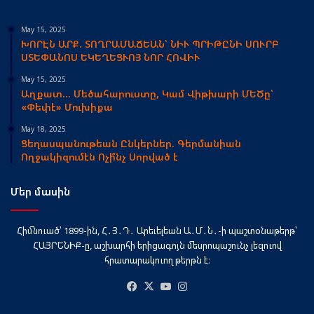
May 15, 2025
ԽՈՐԷՆ ԱՐՔ. ՏՈՂՐԱՄԱՃԵԱՆ՝ ՆԻՒ ՊՐԻԹԸՆԻ ՍՈՒՐԲ
ՍՏԵՓԱՆՈՍ ԵԿԵՂԵՑՒՈՅ ՆՈՐ ՀՈՎԻՒ
May 15, 2025
Աղքատ… Մեծահարուստը, Կամ Վիթխարի ՄԵԾը՝
«Փեփէ» Մուխիքա
May 18, 2025
Ցեղասպանութեան Ընկերներ. Գերմանիան
Ողջակիզումէն Ոչի՞նչ Սորված է
Մեր մասին
Հիմնուած՝ 1899-ին, Հ․Յ․Դ․ Արեւելեան Ա․Մ․Ն․-ի պաշտօնաթերթ՝
ՀԱՅՐԵՆԻՔ-ը, աշխարհի երիցագոյն մեսրոպաշունչ լեզուով
հրատարակուող թերթն է։
Facebook
X
YouTube
Instagram