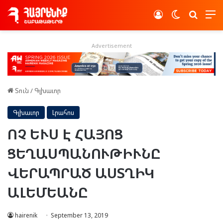
Log In
Switch skin
Որոնե
Advertisement
Տուն
/
Գլխաւոր
Գլխաւոր
Լրահոս
ՈՉ ԵՒՍ Է ՀԱՅՈՑ
ՑԵՂԱՍՊԱՆՈՒԹԻՒՆԸ
ՎԵՐԱՊՐԱԾ ԱՍՏՂԻԿ
ԱԼԵՄԵԱՆԸ
hairenik
September 13, 2019