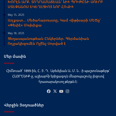
ԽՈՐԷՆ ԱՐՔ. ՏՈՂՐԱՄԱՃԵԱՆ՝ ՆԻՒ ՊՐԻԹԸՆԻ ՍՈՒՐԲ
ՍՏԵՓԱՆՈՍ ԵԿԵՂԵՑՒՈՅ ՆՈՐ ՀՈՎԻՒ
May 15, 2025
Աղքատ… Մեծահարուստը, Կամ Վիթխարի ՄԵԾը՝
«Փեփէ» Մուխիքա
May 18, 2025
Ցեղասպանութեան Ընկերներ. Գերմանիան
Ողջակիզումէն Ոչի՞նչ Սորված է
Մեր մասին
Հիմնուած՝ 1899-ին, Հ․Յ․Դ․ Արեւելեան Ա․Մ․Ն․-ի պաշտօնաթերթ՝
ՀԱՅՐԵՆԻՔ-ը, աշխարհի երիցագոյն մեսրոպաշունչ լեզուով
հրատարակուող թերթն է։
Facebook
X
YouTube
Instagram
Վերջին Յօդուածներ