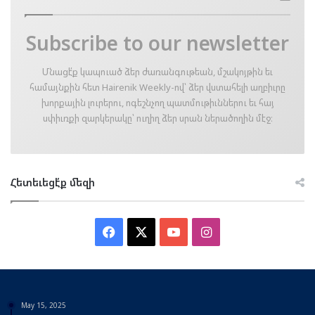
Subscribe to our newsletter
Մնացէ՛ք կապուած ձեր ժառանգութեան, մշակոյթին եւ
համայնքին հետ Hairenik Weekly-ով՝ ձեր վստահելի աղբիւրը
խորքային լուրերու, ոգեշնչող պատմութիւններու եւ հայ
սփիւռքի զարկերակը՝ ուղիղ ձեր սրան ներածողին մէջ։
Հետեւեցէ՛ք մեզի
Facebook
X
YouTube
Instagram
May 15, 2025