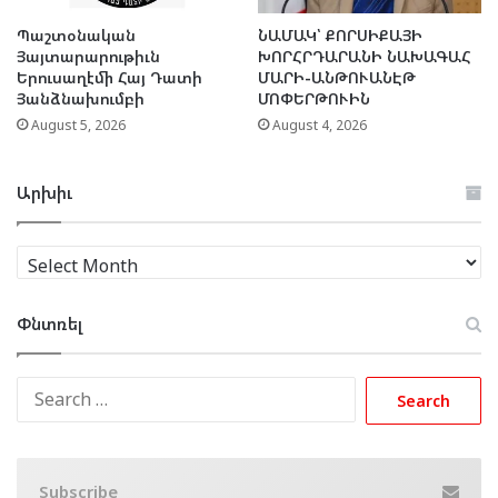
Պաշտօնական
ՆԱՄԱԿ՝ ՔՈՐՍԻՔԱՅԻ
Յայտարարութիւն
ԽՈՐՀՐԴԱՐԱՆԻ ՆԱԽԱԳԱՀ
Երուսաղէմի Հայ Դատի
ՄԱՐԻ-ԱՆԹՈՒԱՆԷԹ
Յանձնախումբի
ՄՈՓԵՐԹՈՒԻՆ
August 5, 2026
August 4, 2026
Արխիւ
Արխիւ
Փնտռել
Search
for:
Subscribe