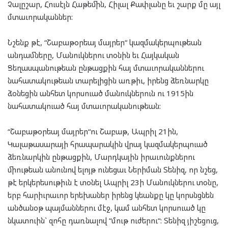
Չալըշար, Հուսէյն Հաթեմին, Հիլալ Քափլանը եւ շարք մը այլ
մտաւորականներ:
Նշենք թէ, “Շաբաթօրեայ մայրեր“ կազմակերպութեան
անդամները, Մանուկներու տօնին եւ Հայկական
Ցեղասպանութեան ընթացքին հայ մտաւորականներու
նահատակութեան տարելիցին առթիւ, իրենց ձեռնարկը
ձօնեցին անհետ կորսուած մանուկներուն ու 1915ին
նահատակուած հայ մտաւորականութեան:
“Շաբաթօրեայ մայրեր“ու Շաբաթ, Ապրիլ 21ին,
Կալաթասարայի հրապարակին վրայ կազմակերպուած
ձեռնարկին ընթացքին, Մարդկային իրաւունքներու
միութեան անունով ելոյթ ունեցաւ Ներիման Տենիզ, որ նշեց,
թէ երկերեսութիւն է տօնել Ապրիլ 23ի Մանուկներու տօնը,
երբ հարիւրաւոր երեխաներ իրենց կեանքը կը կորսնցնեն
անծանօթ պայմաններու մէջ, կամ անհետ կորսուած կը
նկատուին` զոհը դառնալով “մութ ուժերու“: Տենիզ յիշեցուց,