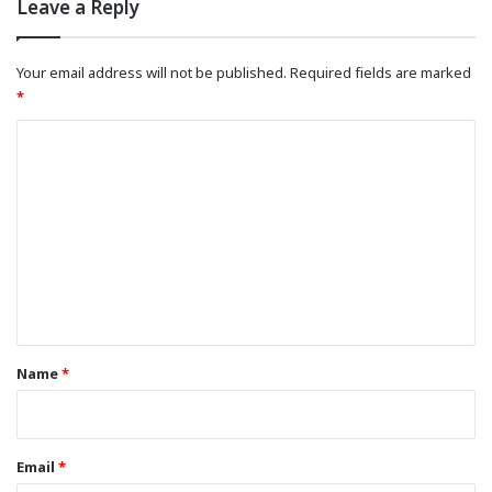
Leave a Reply
Your email address will not be published.
Required fields are marked
*
C
o
m
m
e
n
t
*
Name
*
Email
*