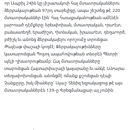
որ Ապրիլ 24ին կը յիշատակուի հայ մտաւորականներու
ձերբակալութեան 97րդ տարելիցը, ապա շեշտեց թէ 220
մտաւորականներ էին` հայ հաւաքականութեան ամէնէն
յար•ուած դէմքերը. երեսփոխան, մտաւորական, •րա•էտ,
բանաստեղծ, երաժիշտ, •իտնական, իրաւա•էտ, դեղա•ործ,
բժիշկ եւ անոնց ձերբակալելու որոշումը տրուեցաւ
Թալէաթ փաշայի կողմէ: Ձերբակալութիւնները
կատարուեցան Պոլսոյ ապահովութեան տնօրէն Պետրի
պէյի •լխաւորութեամբ: Հայ մտաւորականները
տարուեցան Հայտարփաշայի կայարանը եւ անկէ Ան•արա
տեղափոխուեցան. անոնցմէ ոմանք քշուեցան դէպի
Չանքըրը, իսկ միւսները` Այաշ: Տենիզ եզրակացուց թէ այս
մտաւորականներէն 139-ը •երեզմանաքար ալ չունին: