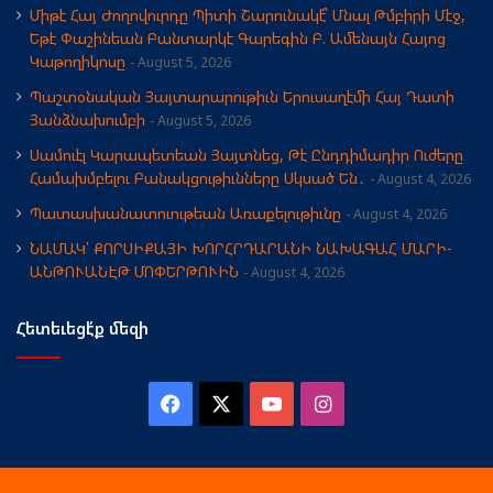
Միթէ Հայ Ժողովուրդը Պիտի Շարունակէ՞ Մնալ Թմբիրի Մէջ,
Եթէ Փաշինեան Բանտարկէ Գարեգին Բ. Ամենայն Հայոց
Կաթողիկոսը
August 5, 2026
Պաշտօնական Յայտարարութիւն Երուսաղէմի Հայ Դատի
Յանձնախումբի
August 5, 2026
Սամուէլ Կարապետեան Յայտնեց, Թէ Ընդդիմադիր Ուժերը
Համախմբելու Բանակցութիւնները Սկսած Են․
August 4, 2026
Պատասխանատուութեան Առաքելութիւնը
August 4, 2026
ՆԱՄԱԿ՝ ՔՈՐՍԻՔԱՅԻ ԽՈՐՀՐԴԱՐԱՆԻ ՆԱԽԱԳԱՀ ՄԱՐԻ-
ԱՆԹՈՒԱՆԷԹ ՄՈՓԵՐԹՈՒԻՆ
August 4, 2026
Հետեւեցէ՛ք մեզի
Facebook
X
YouTube
Instagram