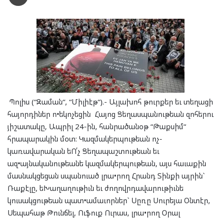
Պոլիս (“Զաման“, “Միլիէթ“).- Այլախոհ թուրքեր եւ տեղացի
հայորդիներ ո•եկոչեցին Հայոց Ցեղասպանութեան զոհերու
յիշատակը, Ապրիլ 24-ին, հանրածանօթ “Թաքսիմ“
հրապարակին մօտ: Կազմակերպութեան ոչ-
կառավարական եՈ՛չ Ցեղապաշտութեան եւ
ազ•այնականութեանե կազմակերպութեան, այս հաւաքին
մասնակցեցան սպանուած լրա•րող Հրանդ Տինքի այրին`
Ռաքէլը, եԽաղաղութիւն եւ ժողովրդավարութիւնե
կուսակցութեան պատ•ամաւորներ` Սըռը Սուրեյա Օնտէր,
Սեպահաթ Թունճել, Ուֆուք Ուրաս, լրա•րող Օրալ