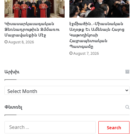
Կիսասարկաւագական
էջմիածին․-Միասնական
Ձեռնադրութիւն Զմմառու
Աղօթք Եւ Ամենայն Հայոց
Մայրավանքին Մէջ
Կաթողիկոսի
Հայրապետական
August 8, 2026
Պատգամը
August 7, 2026
Արխիւ
Արխիւ
Փնտռել
Search
for: