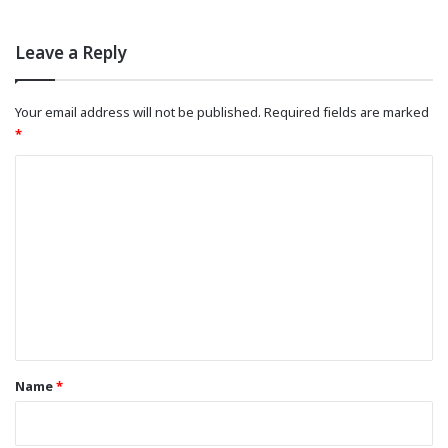
Leave a Reply
Your email address will not be published.
Required fields are marked
*
C
o
m
m
e
n
t
*
Name
*