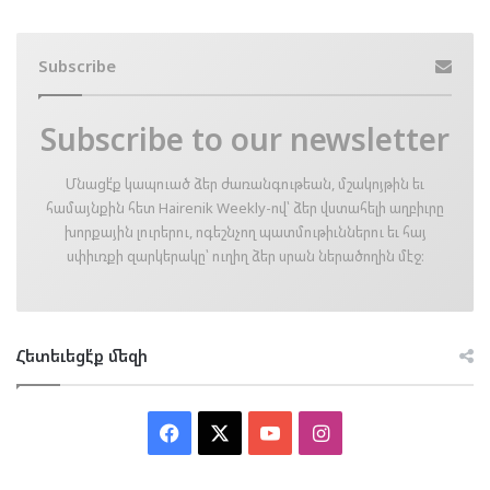
Subscribe
Subscribe to our newsletter
Մնացէ՛ք կապուած ձեր ժառանգութեան, մշակոյթին եւ
համայնքին հետ Hairenik Weekly-ով՝ ձեր վստահելի աղբիւրը
խորքային լուրերու, ոգեշնչող պատմութիւններու եւ հայ
սփիւռքի զարկերակը՝ ուղիղ ձեր սրան ներածողին մէջ։
Հետեւեցէ՛ք մեզի
Facebook
X
YouTube
Instagram