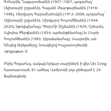
Գոհարիկ Ղազարոսեանէն (1907–1967, պոլսահայ՝
Սկիւտարի շրջանէն), Գայանէ Չեպոթարեանէն (1918–
1998), Սիրվարդ Գարամանուկէն (1912–2008, պոլսահայ՝
Սկիւտարի շրջանէն), Սիրվարդ Գույումճեանէն (1944-
2020), եթովպիահայ), Գեղուհի Չիչեանէն (1929, Երեւան),
Ալիսիա Թերզեանէն (1934, արժանթինահայ) եւ Մարի
Գույումճեանէն (1983, Լիբանանահայ)։ Աւարտին, ան
հմայեց ներկաները, նուագելով Խաչատուրեանի
«թոքաթա»-ն։
Բնիկ Պոլսահայ, սակայն երկար տարիներէ ի վեր Նիւ Եորք
հաստատուած, 81-ամեայ Արծրունի լոյս ընծայած է 24
ձայնապնակ։