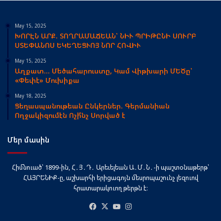
May 15, 2025
ԽՈՐԷՆ ԱՐՔ. ՏՈՂՐԱՄԱՃԵԱՆ՝ ՆԻՒ ՊՐԻԹԸՆԻ ՍՈՒՐԲ
ՍՏԵՓԱՆՈՍ ԵԿԵՂԵՑՒՈՅ ՆՈՐ ՀՈՎԻՒ
May 15, 2025
Աղքատ… Մեծահարուստը, Կամ Վիթխարի ՄԵԾը՝
«Փեփէ» Մուխիքա
May 18, 2025
Ցեղասպանութեան Ընկերներ. Գերմանիան
Ողջակիզումէն Ոչի՞նչ Սորված է
Մեր մասին
Հիմնուած՝ 1899-ին, Հ․Յ․Դ․ Արեւելեան Ա․Մ․Ն․-ի պաշտօնաթերթ՝
ՀԱՅՐԵՆԻՔ-ը, աշխարհի երիցագոյն մեսրոպաշունչ լեզուով
հրատարակուող թերթն է։
Facebook
X
YouTube
Instagram