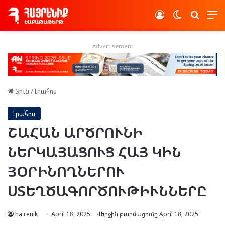
Log In
Switch skin
Որոնե
Advertisement
Տուն
/
Լրահոս
Լրահոս
ՇԱՀԱՆ ԱՐԾՐՈՒՆԻ
ՆԵՐԿԱՅԱՑՈՒՑ ՀԱՅ ԿԻՆ
ՅՕՐԻՆՈՂՆԵՐՈՒ
ՍՏԵՂԾԱԳՈՐԾՈՒԹԻՒՆՆԵՐԸ
hairenik
April 18, 2025
Վերջին թարմացումը April 18, 2025