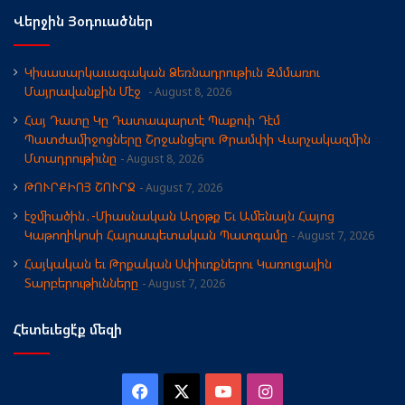
Վերջին Յօդուածներ
Կիսասարկաւագական Ձեռնադրութիւն Զմմառու
Մայրավանքին Մէջ
August 8, 2026
Հայ Դատը Կը Դատապարտէ Պաքուի Դէմ
Պատժամիջոցները Շրջանցելու Թրամփի Վարչակազմին
Մտադրութիւնը
August 8, 2026
ԹՈՒՐՔԻՈՅ ՇՈՒՐՋ
August 7, 2026
էջմիածին․-Միասնական Աղօթք Եւ Ամենայն Հայոց
Կաթողիկոսի Հայրապետական Պատգամը
August 7, 2026
Հայկական եւ Թրքական Սփիւռքներու Կառուցային
Տարբերութիւնները
August 7, 2026
Հետեւեցէ՛ք մեզի
Facebook
X
YouTube
Instagram