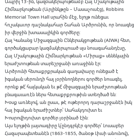
Ապրիլ 13-ին, կազմակերպութեամբ Հայ Մշակութային
Հիմնարկութեան (Արլինկթըն – Մասաչուսէց), Robbins
Memorial Town Hall սրահին մէջ, ելոյթ ունեցաւ
հռչակաւոր դաշնակահար Շահան Արծրունին, որ նուագեց
իր վերջին խտասալիկին գործերը։
Հայ Կանանց Միջազգային Ընկերակցութեան (AIWA) հետ,
գործակցաբար կազմակերպուած սյս նուագահանդէսը,
Հայ Մշակութային Հիմնարկութեան «Միրաք» սենեկային
երաժշտութեան տարեշրջանի առաջինն էր։
Արծրունի հետաքրքրական գաղափարը ունեցած է
իգական սերունդի հայ յօրինողներու գործեր նուագել,
որոնք թէ՛ հայկական եւ թէ՛ միջազգային երաժշտութեան
բնագաւառէն ներս հետաքրքրութիւն ստեղծած են։
Խօսք առնելով, ան ըսաւ, թէ ութերորդ դարաշրջանէն իսկ
հայ իգական երաժիշտներ՝ Սահակդուխտ եւ
Խոսրովիդուխտ գործեր յօրինած էին։
Այս ելոյթին յայտագիրը կ՛ընդգրկէր գործեր՝ Լուսաբեր
Հազարապետեանէն (1863-1855, ծանօթ Լիւսի անունով),