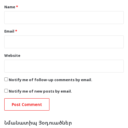
*
Name
*
Email
*
Website
Notify me of follow-up comments by email.
Notify me of new posts by email.
Նմանատիպ Յօդուածներ