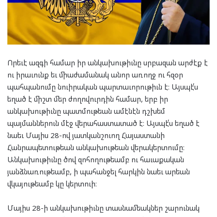
Որեւէ ազգի համար իր անկախութիւնը սրբազան արժէք է
ու իրաւունք եւ միաժամանակ անոր առողջ ու հզօր
պահպանումը նուիրական պարտաւորութիւն է։ Այսպէ՛ս
եղած է միշտ մեր ժողովուրդին համար, երբ իր
անկախութիւնը պատմութեան ամէնէն դշխեմ
պայմաններուն մէջ վերահաստատած է։ Այսպէ՛ս եղած է
նաեւ Մայիս 28-ով յատկանշուող Հայաստանի
Հանրապետութեան անկախութեան վերակերտումը։
Անկախութիւնը ծով զոհողութեամբ ու հաւաքական
յանձնառութեամբ, ի պահանջել հարկին նաեւ արեան
վկայութեամբ կը կերտուի։
Մայիս 28-ի անկախութիւնը տասնամեակներ շարունակ