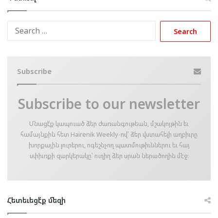
Search
for:
Subscribe
Subscribe to our newsletter
Մնացէ՛ք կապուած ձեր ժառանգութեան, մշակոյթին եւ
համայնքին հետ Hairenik Weekly-ով՝ ձեր վստահելի աղբիւրը
խորքային լուրերու, ոգեշնչող պատմութիւններու եւ հայ
սփիւռքի զարկերակը՝ ուղիղ ձեր սրան ներածողին մէջ։
Հետեւեցէ՛ք մեզի