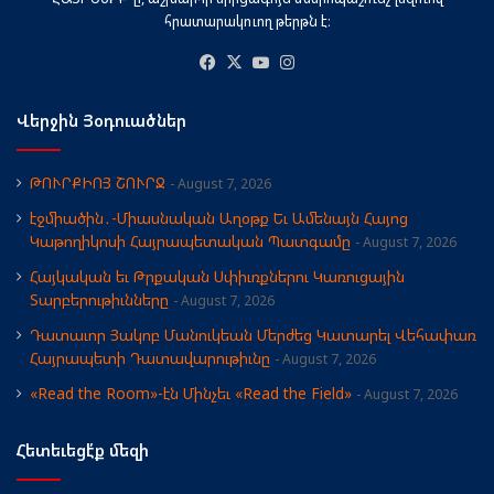
հրատարակուող թերթն է։
Facebook
X
YouTube
Instagram
Վերջին Յօդուածներ
ԹՈՒՐՔԻՈՅ ՇՈՒՐՋ
August 7, 2026
էջմիածին․-Միասնական Աղօթք Եւ Ամենայն Հայոց
Կաթողիկոսի Հայրապետական Պատգամը
August 7, 2026
Հայկական եւ Թրքական Սփիւռքներու Կառուցային
Տարբերութիւնները
August 7, 2026
Դատաւոր Յակոբ Մանուկեան Մերժեց Կատարել Վեհափառ
Հայրապետի Դատավարութիւնը
August 7, 2026
«Read the Room»-էն Մինչեւ «Read the Field»
August 7, 2026
Հետեւեցէ՛ք մեզի