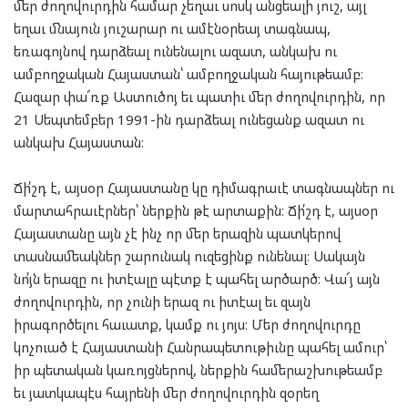
մեր ժողովուրդին համար չեղաւ սոսկ անցեալի յուշ, այլ
եղաւ մնայուն յուշարար ու ամէնօրեայ տագնապ,
եռագոյնով դարձեալ ունենալու ազատ, անկախ ու
ամբողջական Հայաստան՝ ամբողջական հայութեամբ։
Հազար փա՜ռք Աստուծոյ եւ պատիւ մեր ժողովուրդին, որ
21 Սեպտեմբեր 1991-ին դարձեալ ունեցանք ազատ ու
անկախ Հայաստան։
Ճի՛շդ է, այսօր Հայաստանը կը դիմագրաւէ տագնապներ ու
մարտահրաւէրներ՝ ներքին թէ արտաքին։ Ճի՛շդ է, այսօր
Հայաստանը այն չէ ինչ որ մեր երազին պատկերով
տասնամեակներ շարունակ ուզեցինք ունենալ։ Սակայն
նո՛յն երազը ու իտէալը պէտք է պահել արծարծ։ Վա՜յ այն
ժողովուրդին, որ չունի երազ ու իտէալ եւ զայն
իրագործելու հաւատք, կամք ու յոյս։ Մեր ժողովուրդը
կոչուած է Հայաստանի Հանրապետութիւնը պահել ամուր՝
իր պետական կառոյցներով, ներքին համերաշխութեամբ
եւ յատկապէս հայրենի մեր ժողովուրդին զօրեղ