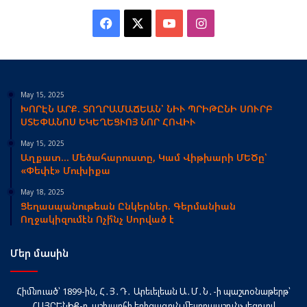
Facebook
X
YouTube
Instagram
May 15, 2025
ԽՈՐԷՆ ԱՐՔ. ՏՈՂՐԱՄԱՃԵԱՆ՝ ՆԻՒ ՊՐԻԹԸՆԻ ՍՈՒՐԲ
ՍՏԵՓԱՆՈՍ ԵԿԵՂԵՑՒՈՅ ՆՈՐ ՀՈՎԻՒ
May 15, 2025
Աղքատ… Մեծահարուստը, Կամ Վիթխարի ՄԵԾը՝
«Փեփէ» Մուխիքա
May 18, 2025
Ցեղասպանութեան Ընկերներ. Գերմանիան
Ողջակիզումէն Ոչի՞նչ Սորված է
Մեր մասին
Հիմնուած՝ 1899-ին, Հ․Յ․Դ․ Արեւելեան Ա․Մ․Ն․-ի պաշտօնաթերթ՝
ՀԱՅՐԵՆԻՔ-ը, աշխարհի երիցագոյն մեսրոպաշունչ լեզուով