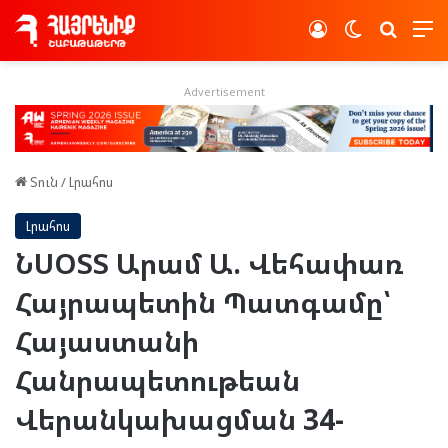
Log In
Switch skin
Որոնե
Advertisement
Տուն
/
Լրահոս
Լրահոս
ՆՍՕՏՏ Արամ Ա. Վեհափառ
Հայրապետին Պատգամը՝
Հայաստանի
Հանրապետութեան
Վերանկախացման 34-