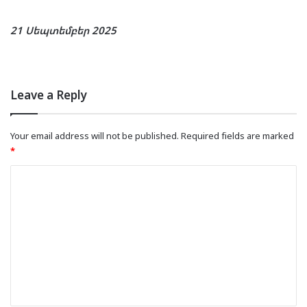
21 Սեպտեմբեր 2025
Leave a Reply
Your email address will not be published.
Required fields are marked
*
C
o
m
m
e
n
t