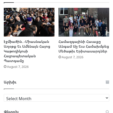
էջմիածին․-Միասնական
Համազգայինի Հաւաքը
Աղօթք Եւ Ամենայն Հայոց
Անգամ Մը Եւս Համախմբեց
Կաթողիկոսի
Մեծաթիւ Երիտասարդներ
Հայրապետական
August 7, 2026
Պատգամը
August 7, 2026
Արխիւ
Արխիւ
Փնտռել