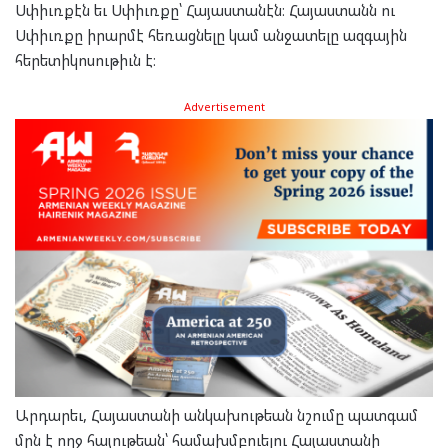
Սփիւռքէն եւ Սփիւռքը՝ Հայաստանէն։ Հայաստանն ու
Սփիւռքը իրարմէ հեռացնելը կամ անջատելը ազգային
հերետիկոսութիւն է։
Advertisement
Արդարեւ, Հայաստանի անկախութեան նշումը պատգամ
մըն է ողջ հայութեան՝ համախմբուելու Հայաստանի