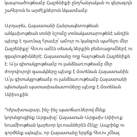
կապուածութեամբ Հայրենիքի ընդհանրական ու գերագոյն
շահերուն եւ արժէքներուն նկատմամբ։
Արդարեւ, Հայաստանի Հանրապետութեան
անկախութեան տօնի նշումը տօնակատարութենէ անդին
պէտք է դառնայ հրաւէր՝ ամուր ու կանգուն պահելու մեր
Հայրենիքը՝ հեռու ամէն տեսակ ներքին բեւեռացումներէ ու
զգայնութիւններէ։ Հայաստանը ողջ հայութեան Հայրենիքն
է։ Ա՛յս գիտակցութեամբ ու յանձնառութեամբ մեր
ժողովուրդի զաւակները պէտք է մօտենան Հայաստանին։
Ա՛յս գիտակցութեամբ ու յանձնառութեամբ Հայաստանի
պետական պատասխանատուները պէտք է մօտենան
Սփիւռքին։
Դժբախտաբար, ինչ-ինչ պատճառներով մենք
կորսնցուցինք Արցախը՝ Հայաստան-Արցախ-Սփիւռք
եռամիութեան կարեւոր կռուաններէն մէկը։ Ապրինք ու
գործենք այնպէս, որ Հայաստանը երբե՛ք հեռու չմնայ