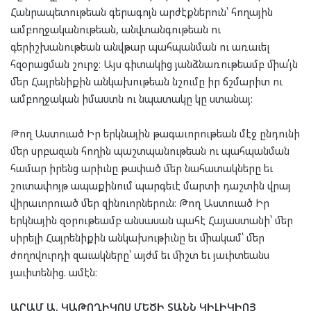
Հանրապետութեան գերագոյն արժէքներուն՝ հողային
ամբողջականութեան, անվտանգութեան ու
գերիշխանութեան անվթար պահպանման ու առաւել
հզօրացման շուրջ։ Այս գիտակից յանձնառութեամբ միա՛յն
մեր Հայրենիքին անկախութեան նշումը իր ճշմարիտ ու
ամբողջական իմաստն ու նպատակը կը ստանայ։
Թող Աստուած Իր երկնային թագաւորութեան մէջ ընդունի
մեր սրբազան հողին պաշտպանութեան ու պահպանման
համար իրենց արիւնը թափած մեր նահատակները եւ
շուտափոյթ ապաքինում պարգեւէ մարտի դաշտին վրայ
վիրաւորուած մեր զինուորներուն։ Թող Աստուած Իր
երկնային զօրութեամբ անսասան պահէ Հայաստանի՝ մեր
սիրելի Հայրենիքին անկախութիւնը եւ միակամ՝ մեր
ժողովուրդի զաւակները՝ այժմ եւ միշտ եւ յաւիտեանս
յաւիտենից. ամէն։
ԱՐԱՄ Ա. ԿԱԹՈՂԻԿՈՍ
ՄԵԾԻ ՏԱՆՆ ԿԻԼԻԿԻՈՅ