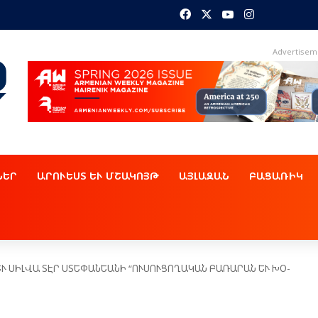
Facebook
X
YouTube
Instagram
Advertisem
ՆԵՐ
ԱՐՈՒԵՍՏ ԵՒ ՄՇԱԿՈՅԹ
ԱՅԼԱԶԱՆ
ԲԱՑԱՌԻԿ
Ւ ՍԻԼ­ՎԱ ՏԷՐ ՍՏԵ­ՓԱՆ­ԵԱ­ՆԻ “ՈՒ­ՍՈՒ­ՑՈ­ՂԱ­ԿԱՆ ԲԱ­ՌԱ­ՐԱՆ ԵՒ ԽՕ­