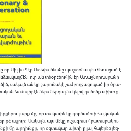
մը որ Սիլ­վա Տէր Ստե­փան­եա­նը պաշ­տօ­նա­պէս հե­ռա­ցած է
նձ­նա­կազ­մէն, ուր ան տնօ­րէ­նու­հին էր Առաջ­նոր­դա­րա­նի
­նին, սա­կայն ան կը շա­րու­նա­կէ չամ­բող­ջա­ցու­ցած իր ծրա­
րթա­կան հա­մա­լի­րէն ներս ներ­դաշ­նա­կե­լով զա­նոնք սփիւռք­
գիր­քե­րու շարք մը, որ տա­կա­ւին կը գոր­ծած­ուի հայ­կա­կան
ր թէ այ­լուր: Սա­կայն, այս մէ­կը ու­շագ­րաւ հրա­տա­րա­կու­
­քի մը ար­դիւն­քը, որ օգ­տա­կար պի­տի ըլ­լայ հա­յե­րէն լեզ­