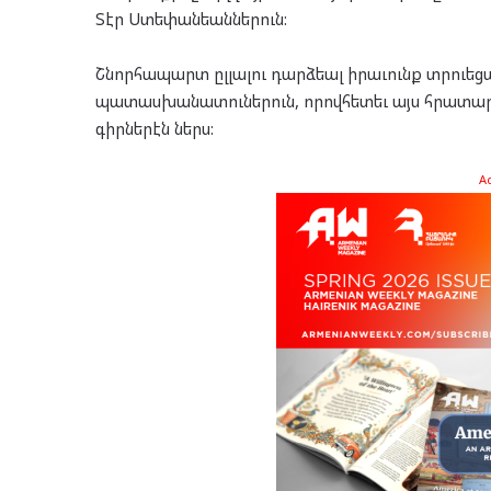
Տէր Ստե­փան­եան­նե­րուն:
Շնոր­հա­պարտ ըլ­լա­լու դարձ­եալ իրա­ւունք տրուե­ց
պա­տաս­խա­նա­տու­նե­րուն, որով­հե­տեւ այս հրա­տա­
գիր­նե­րէն ներս:
A