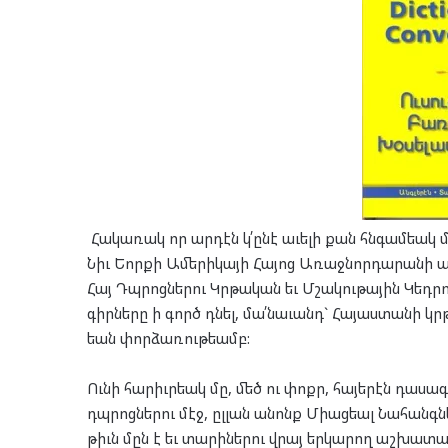
Հա­կա­ռակ որ ար­դէն կ՛ընէ աւե­լի քան հնգամ­եակ 
Նիւ Եոր­քի Ամե­րի­կա­յի Հա­յոց Առաջ­նոր­դա­րա­նի ա
Հայ Դպրոց­նե­րու Կրթա­կան եւ Մշա­կու­թա­յին Կե­դրո
գիր­նե­րը ի գործ դնել, մա՛­նա­ւանդ` Հա­յաս­տա­նի կ
եան փոր­ձա­ռու­թեամբ:
Ու­նի հա­րիւր­եակ մը, մեծ ու փոքր, հա­յե­րէն դա­սա­
դպրոց­նե­րու մէջ, ըլ­լան անոնք Մի­աց­եալ Նա­հանգ­նե
թիւն մըն է եւ տա­րի­նե­րու վրայ եր­կա­րող աշ­խա­տան