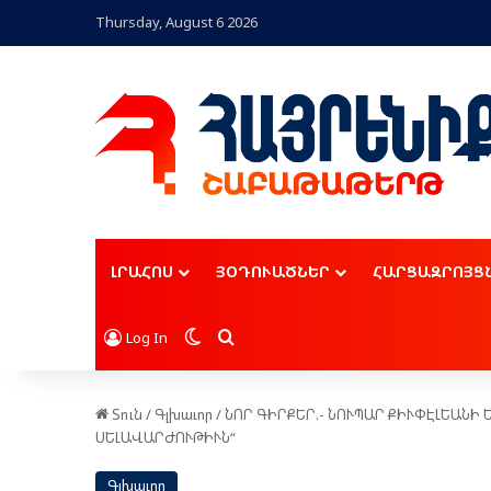
Thursday, August 6 2026
ԼՐԱՀՈՍ
ՅՕԴՈՒԱԾՆԵՐ
ՀԱՐՑԱԶՐՈՅՑ
Switch skin
Որոնել
Log In
Տուն
/
Գլխաւոր
/
ՆՈՐ ԳԻՐՔԵՐ.- ՆՈՒ­ՊԱՐ ՔԻՒ­ՓԷԼ­ԵԱ­ՆԻ Ե
ՍԵ­ԼԱ­ՎԱՐ­ԺՈՒ­ԹԻՒՆ“
Գլխաւոր