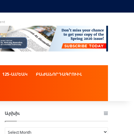
ent
125-ԱՄԵԱԿ
ԲԱԺԱՆՈՐԴԱԳՐՈՒԻԼ
Արխիւ
Արխիւ