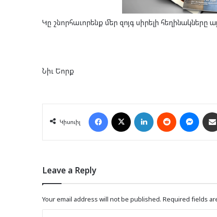
Կը շնոր­հա­ւո­րենք մեր զոյգ սի­րե­լի հե­ղի­նակ­նե­ր
Նիւ Եորք
Facebook
X
LinkedIn
Reddit
Mess
Կիսուիլ
Leave a Reply
Your email address will not be published.
Required fields a
C