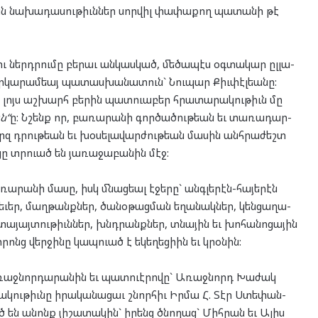
կան նա­խա­դա­սու­թիւն­ներ սոր­վիլ փա­փա­քող պա­տա­նի թէ
 ներդ­րու­մը բե­րաւ ան­կաս­կած, մե­ծա­պէս օգ­տա­կար ըլ­լա­
ր­կա­րամ­եայ պա­տաս­խա­նա­տուն` Նու­պար Քիւ­փէլ­եա­նը:
լոյս աշ­խարհ բե­րին պատ­ուա­բեր հրա­տա­րա­կու­թիւն մը
ն
“
ը: Նշենք որ, բա­ռա­րա­նի գոր­ծա­ծու­թեան եւ տա­ռա­դար­
րզ դրու­թեան եւ խօ­սե­լա­վար­ժու­թեան մա­սին անհ­րա­ժեշտ
ոյ­ցը տրուած են յա­ռա­ջա­բա­նին մէջ:
ա­րա­նի մա­սը, իսկ մնաց­եալ էջե­րը` անգ­լե­րէն-հա­յե­րէն
ւ ձե­ւեր, մաղ­թանք­ներ, ծա­նօ­թաց­ման եղա­նակ­ներ, կեն­ցա­ղա­
տա­յայ­տու­թիւն­ներ, խնդրանք­ներ, տնա­յին եւ խո­հա­նո­ցա­յին
րոնց վեր­ջի­նը կապ­ուած է եկե­ղեցի­ին եւ կրօ­նին:
Առաջ­նոր­դա­րա­նին եւ պատ­ուէ­րո­վը` Առաջ­նորդ Խա­ժակ
­կու­թիւնը իրա­կանա­ցաւ շնոր­հիւ Իր­մա Հ. Տէր Ստե­փան­
ած են անոնք յի­շա­տա­կին` իրենց ծնո­ղաց` Միհ­րան եւ Ալիս