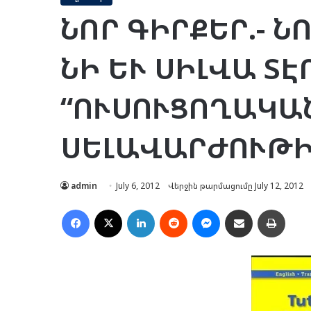
ՆՈՐ ԳԻՐՔԵՐ.- ՆՈ
ՆԻ ԵՒ ՍԻԼ­ՎԱ ՏԷ
“ՈՒ­ՍՈՒ­ՑՈ­ՂԱ­Կ
ՍԵ­ԼԱ­ՎԱՐ­ԺՈՒ­Թ
admin
July 6, 2012
Վերջին թարմացումը July 12, 2012
Facebook
X
LinkedIn
Reddit
Messenger
Ուղարկել նամակ
Տպել