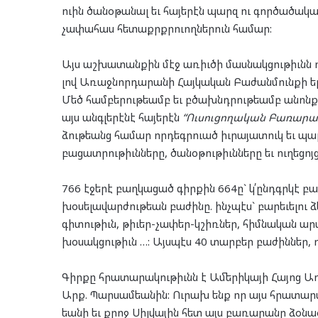
ուին ծա­նօ­թա­նալ եւ հա­յե­րէն պարզ ու գոր­ծա­ծա­
չա­փա­հաս հե­տաքրք­րուող­նե­րուն հա­մար:
Այս աշ­խա­տան­քին մէջ առիւ­ծի մաս­նակ­ցու­թիւնն ու
լով Առաջ­նոր­դա­րա­նի Հայ­կա­կան Բա­ժան­մուն­քի ե
Մեծ համ­բե­րու­թեամբ եւ բծախնդ­րու­թեամբ անոնք 
այս անգ­լե­րէ­նէ հա­յե­րէն
“
Ու
սու
ցո
ղա
կան
Բա
ռա
րա
ձու­թեանց հա­մար որ­դեգր­ուած իւ­րա­յա­տուկ եւ պա
բա­ցատ­րու­թիւն­նե­րը, ծա­նօ­թու­թիւն­նե­րը եւ ու­ղե­ց
766 էջե­րէ բաղ­կա­ցած գիր­քին 664ը` կ՛ընդգր­կէ բա­ռ
խօ­սե­լա­վար­ժու­թեան բա­ժի­նը. ինչ­պէս` բա­րե­ւե­լո
գի­տու­թիւն, թիւեր-չա­փեր-կշիռ­ներ, հիմ­նա­կան ար­
խօ­սակ­ցու­թիւն …: Այս­պէս 40 տար­բեր բա­ժին­ներ, ո
Գիր­քը հրա­տա­րա­կու­թիւնն է Ամե­րի­կա­յի Հա­յոց 
Արք. Պար­սամ­եա­նին: Ու­րախ ենք որ այս հրա­տա­րա
եա­նի եւ քրոջ Սիլ­վա­յին հետ այս բա­ռա­րա­նը ձօ­ն