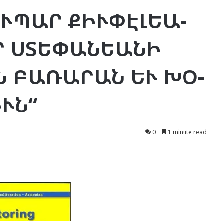
Ւ­ՊԱՐ ՔԻՒ­ՓԷԼ­ԵԱ­
Ր ՍՏԵ­ՓԱՆ­ԵԱ­ՆԻ
ԱՆ ԲԱ­ՌԱ­ՐԱՆ ԵՒ ԽՕ­
ԻՒՆ“
0
1 minute read