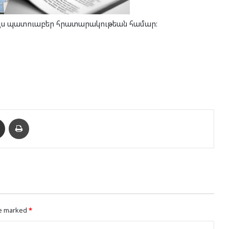
ը այս պատ­ուա­բեր հրա­տա­րա­կու­թեան հա­մար:
enger
Ուղարկել նամակ
Տպել
re marked
*