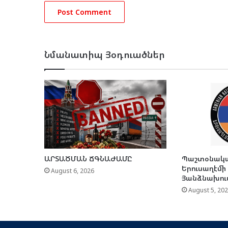
Նմանատիպ Յօդուածներ
ԱՐՏԱԾՄԱՆ ՃԳՆԱԺԱՄԸ
Պաշտօնակա
Երուսաղէմի
August 6, 2026
Յանձնախու
August 5, 20