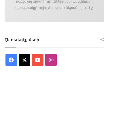
ոգեշնչող պատմութիւններու եւ հայ սփիւռքի
զարկերակը՝ ուղիղ ձեր սրան ներածողին մէջ։
Հետեւեցէ՛ք մեզի
Facebook
X
YouTube
Instagram