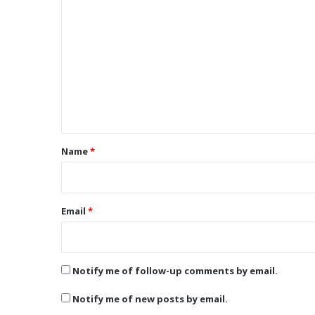
o
m
m
e
n
t
*
Name
*
Email
*
Notify me of follow-up comments by email.
Notify me of new posts by email.