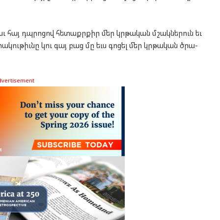
աւ հայ դպրո­ցով հե­տաքր­քիր մեր կրթա­կան մշակ­նե­րուն եւ
րա­կու­թիւնը կու գայ բաց մը եւս գո­ցել մեր կրթա­կան ծրա­
dvertisement