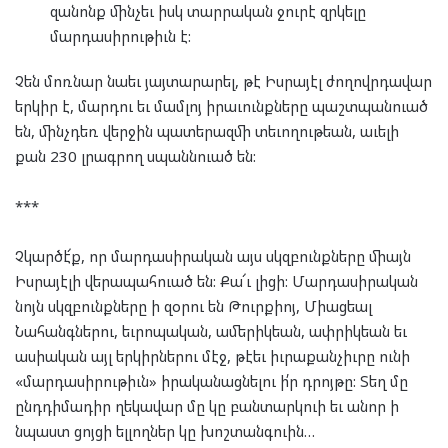
զանոնք մինչեւ իսկ տարրական ջուրէ զրկելը
մարդասիրութիւն է:
Չեն մոռնար նաեւ յայտարարել, թէ Իսրայէլ ժողովրդավար
երկիր է, մարդու եւ մամլոյ իրաւունքները պաշտպանուած
են, մինչդեռ վերջին պատերազմի տեւողութեան, աւելի
քան 230 լրագրող սպաննուած են:
***
Չկարծէ՜ք, որ մարդասիրական այս սկզբունքները միայն
Իսրայէլի վերապահուած են: Քա՜ւ լիցի: Մարդասիրական
նոյն սկզբունքները ի զօրու են Թուրքիոյ, Միացեալ
Նահանգներու, եւրոպական, ամերիկեան, ափրիկեան եւ
ասիական այլ երկիրներու մէջ, թէեւ իւրաքանչիւրը ունի
«մարդասիրութիւն» իրականացնելու ի՛ր դրոյթը: Տեղ մը
ընդդիմադիր ղեկավար մը կը բանտարկուի եւ անոր ի
նպաստ ցոյցի ելլողներ կը խոշտանգուին…