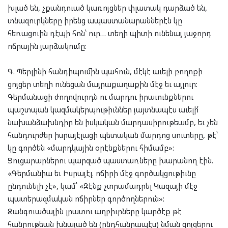
խլած են, չքանդուած կառոյցներ փլատակ դարձած են,
տնազուրկները իրենց ապաստանարաններէն կը
հեռացուին դէպի հոն՝ ուր… տեղի պիտի ունենայ յաջորդ
ոճրային յարձակումը:
Գ. Պերլինի հանդիպումին պահուն, մէկէ աւելի բողոքի
ցոյցեր տեղի ունեցան մայրաքաղաքին մէջ եւ այլուր:
Գերմանացի ժողովուրդն ու մարդու իրաւունքներու
պաշտպան կազմակերպութիւններ յայտնապէս աւելի՛
նախանձախնդիր են իսկական մարդասիրութեամբ, եւ չեն
հանդուրժեր իսրայէլացի պետական մարդոց սուտերը, թէ՝
կը գործեն «մարդկային օրէնքներու հիմամբ»:
Ցուցարարներու պարզած պաստառները խարանող էին.
«Գերմանիա եւ Իսրայէլ. ոճիրի մէջ գործակցութիւնը
ընդունելի չէ», կամ՝ «Զէնք չտրամադրել Կազայի մէջ
պատերազմական ոճիրներ գործողներուն»:
Զանգուածային լրատու աղբիւրները կարծէք թէ
հանրութեան խնայած են (ընդհանրապէս) նման ցոյցերու