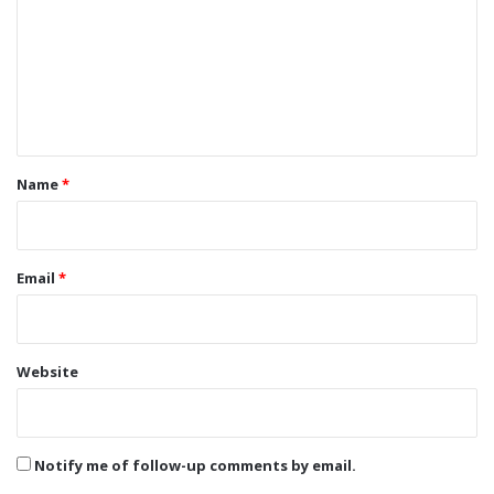
m
m
e
n
t
*
Name
*
Email
*
Website
Notify me of follow-up comments by email.