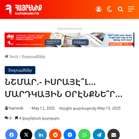
Log In
Switch skin
Որոնե
Advertisement
Տուն
/
Յօդուածներ
Յօդուածներ
ՆՇՄԱՐ.- ԻՍՐԱՅԷ՞Լ…
ՄԱՐԴԿԱՅԻՆ ՕՐԷՆՔՆԵ՞Ր…
hairenik
May 12, 2025
Վերջին թարմացումը May 13, 2025
0
4 վայրկեան կարդալու
Facebook
X
LinkedIn
Reddit
Messenger
WhatsApp
Telegram
Ուղարկել նամակ