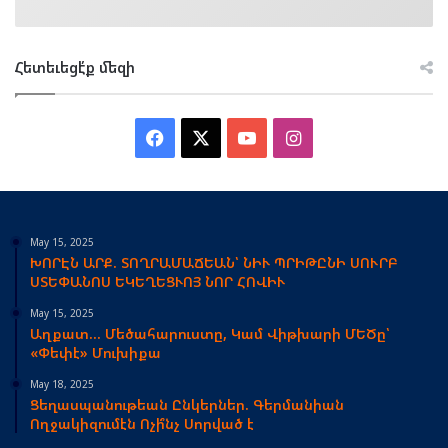
Հետեւեցէ՛ք մեզի
Facebook
X
YouTube
Instagram
May 15, 2025
ԽՈՐԷՆ ԱՐՔ. ՏՈՂՐԱՄԱՃԵԱՆ՝ ՆԻՒ ՊՐԻԹԸՆԻ ՍՈՒՐԲ
ՍՏԵՓԱՆՈՍ ԵԿԵՂԵՑՒՈՅ ՆՈՐ ՀՈՎԻՒ
May 15, 2025
Աղքատ… Մեծահարուստը, Կամ Վիթխարի ՄԵԾը՝
«Փեփէ» Մուխիքա
May 18, 2025
Ցեղասպանութեան Ընկերներ. Գերմանիան
Ողջակիզումէն Ոչի՞նչ Սորված է