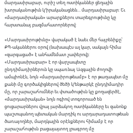
մարդասիրաբար, ուրիշ տեղ ոստիկաններ ցեղային
խտրականութիւն կ’իրականացնեն… մարդասիրաբար: Եւ
«մարդասիրական» արարքներու տարեգրութիւնը կը
հարստանայ բազմահատորներով:
«Մարդասիրութիւնը» վարակած է նաեւ մեր հայրենիքը՝
ՔՊ-ականներու օրով (նախապէս ալ կար, սակայն հիմա
«զարգացած» է անհամեմատ չափերով):
«Մարդասիրաբար» է որ վարչապետը
ընդդիմադիրներուն կը սպառնայ Ազգային ժողովի
ամպիոնէն, նոյն «մարդասիրութեամբ» է որ թաղապետ մը
քանի մը գործակիցներով ծեծի կ’ենթարկէ ընդդիմադիր
մը, որ չարաշահումներ եւ փտածութիւն կը քողազերծէ,
«մարդասիրական» նոյն ոգիով տոգորուած են
ցուցարարներու վրայ յարձակող ոստիկանները եւ զանոնք
պաշտպանող պետական մարդիկ ու արդարադատութեան
ծառայողներ, մարդկային օրէնքներու հիմամբ է որ
չարաշահութիւն բացայայտող լրագրող մը