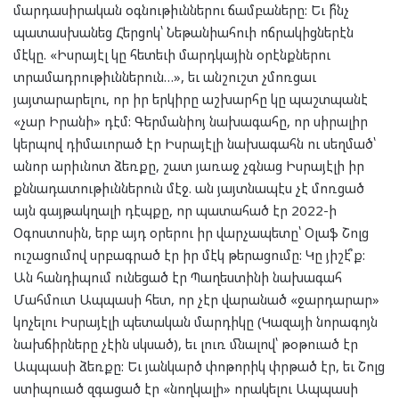
մարդասիրական օգնութիւններու ճամբաները: Եւ ի՞նչ
պատասխանեց Հերցոկ՝ Նեթանիահուի ոճրակիցներէն
մէկը. «Իսրայէլ կը հետեւի մարդկային օրէնքներու
տրամադրութիւններուն…», եւ անշուշտ չմոռցաւ
յայտարարելու, որ իր երկիրը աշխարհը կը պաշտպանէ
«չար Իրանի» դէմ: Գերմանիոյ նախագահը, որ սիրալիր
կերպով դիմաւորած էր Իսրայէլի նախագահն ու սեղմած՝
անոր արիւնոտ ձեռքը, շատ յառաջ չգնաց Իսրայէլի իր
քննադատութիւններուն մէջ. ան յայտնապէս չէ մոռցած
այն գայթակղալի դէպքը, որ պատահած էր 2022-ի
Օգոստոսին, երբ այդ օրերու իր վարչապետը՝ Օլաֆ Շոլց
ուշացումով սրբագրած էր իր մէկ թերացումը: Կը յիշէ՞ք:
Ան հանդիպում ունեցած էր Պաղեստինի նախագահ
Մահմուտ Ապպասի հետ, որ չէր վարանած «ջարդարար»
կոչելու Իսրայէլի պետական մարդիկը (Կազայի նորագոյն
նախճիրները չէին սկսած), եւ լուռ մնալով՝ թօթուած էր
Ապպասի ձեռքը: Եւ յանկարծ փոթորիկ փրթած էր, եւ Շոլց
ստիպուած զգացած էր «նողկալի» որակելու Ապպասի