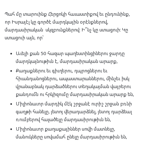
Պահ մը տարուինք Հերցոկի հաւաստիքով եւ ընդունինք,
որ Իսրայէլ կը գործէ մարդկային օրէնքներով,
մարդասիրական սկզբունքներով: Ի՞նչ կը ստացուի: Կը
ստացուի այն, որ՝
Աւելի քան 50 հազար պաղեստինցիներու ջարդը
մարդկայնութիւն է, մարդասիրական արարք,
Քաղաքներու եւ գիւղերու, դպրոցներու եւ
հիւանդանոցներու, ապաստարաններու, մինչեւ իսկ
վրանաբնակ դարձածներու տեղակայման վայրերու
քանդումն ու հրկիզումը մարդասիրական արարք են,
Միլիոնաւոր մարդիկ մէկ շրջանէ ուրիշ շրջան բռնի
գաղթի հանելը, յետոյ վերադարձնել, յետոյ դարձեալ
ռումբերով հալածելը մարդասիրութիւն են,
Միլիոնաւոր քաղաքայիններ սովի մատնելը,
մանուկները սովամահ ընելը մարդասիրութիւն են,