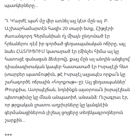
պատկերները…
Դ. Կ’արժէ պահ մը վեր առնել այլ կէտ մըն ալ. Բ.
Աշխարհամարտէն հազիւ 20 տարի ետք, Հիթլէրի
ժառանգորդ Գերմանիան ո՛չ միայն ընդունած էր
հրեաներու դէմ իր գործած ցեղասպանական ոճիրը, այլ
նաեւ ՀԱՏՈՒՑՈՒՄ կատարած էր (մինչեւ հիմա ալ կը
հատուցէ զանազան ձեւերով), քայլ մըն ալ անդին անցելով՝
դիւանագիտական կապեր հաստատած էր Իսրայէլի հետ
(տարբեր պատմութիւն, թէ Իսրայէլ այլապէս որքա՜ն կը
շահագործէ ոճրային «հոլոքոսթ»-ը): Այլ ցեղասպաններ՝
Թուրքիա, Ատրպէյճան, նոյնինքն այսօրուա՛ն իսրայէլեան
պետութիւնը կը մնան անպատիժ, անսանձ: Ուշագրաւ էր,
որ թրքական լրատու աղբիւրները կը կանգնէին
գերմանացիներուն յիշեալ ցոյցերը տեղեկագրողներուն
շարքին…
***