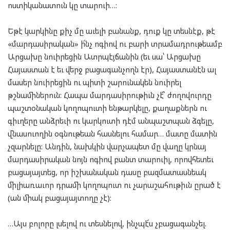
ոստիկանատուն կը տարուի…:
Եթէ կարկինը քիչ մը աւելի բանանք, դուք կը տեսնէք, թէ
«մարդասիրական» ի՜նչ ոգիով ու բարի տրամադրութեամբ
Արցախը նուիրեցին Ատրպէյճանին (եւ սա՝ Արցախը
Հայաստան է եւ վերջ բացագանչողն էր), Հայաստանէն ալ
մասեր նուիրեցին ու պիտի շարունակեն նուիրել
թշնամիներուն: Հապա մարդասիրութիւն չէ՞ ժողովուրդը
պաշտօնական կողոպուտի ենթարկելը, քաղաքներն ու
գիւղերը անձրեւի ու կարկուտի դէմ անպաշտպան ձգելը,
վնասուողին օգնութեան հասնելու համար… մատը մատին
չզարնելը: Անդին, նախկին վարչապետ մը վաղը կրնայ
մարդասիրական նոյն ոգիով բանտ տարուիլ, որովհետեւ
բացայայտեց, որ իշխանական դասը բազմատասնեակ
միլիառաւոր դրամի կողոպուտ ու չարաշահութիւն ըրած է
(ան միակ բացայայտողը չէ):
…Այս բոլորը լսելով ու տեսնելով, ինչպէ՜ս չբացագանչել.