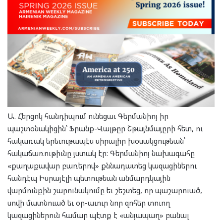
Ա. Հերցոկ հանդիպում ունեցաւ Գերմանիոյ իր
պաշտօնակիցին՝ Ֆրանք-Վալթըր Շթայնմայըրի հետ, ու
հակառակ երեւութապէս սիրալիր խօսակցութեան՝
հակաճառութիւնը յստակ էր: Գերմանիոյ նախագահը
«քաղաքավար բառերով» քննադատեց կազացիներու
հանդէպ Իսրայէլի պետութեան անմարդկային
վարմունքին շարունակումը եւ շեշտեց, որ պաշարուած,
սովի մատնուած եւ օր-աւուր նոր զոհեր տուող
կազացիներուն համար պէտք է «անյապաղ» բանալ