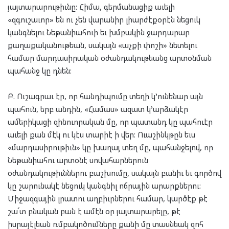
յայտարարութիւնը: Հիմա, գերմանացիք աւելի
«զգուշաւոր» են ու չեն վարանիր լիարժէքօրէն նեցուկ
կանգնելու Նեթանիահուի եւ խմբակին ջարդարար
քաղաքականութեան, սակայն «աչքի փոշի» նետելու
համար մարդասիրական օժանդակութեանց արտօնման
պահանջ կը դնեն:
Բ. Ուշագրաւ էր, որ հանդիպումը տեղի կ’ունենար այն
պահուն, երբ անդին, «Համաս» ազատ կ’արձակէր
ամերիկացի զինուորական մը, որ պատանդ կը պահուէր
աւելի քան մէկ ու կէս տարիէ ի վեր: Ուաշինկթըն եւս
«մարդասիրութիւն» կը խաղայ տեղ մը, պահանջելով, որ
Նեթանիահու արտօնէ սովահարներուն
օժանդակութիւններու բաշխումը, սակայն բանիւ եւ գործով
կը շարունակէ նեցուկ կանգնիլ ոճրային արարքներու:
Միջազգային լրատու աղբիւրներու համար, կարծէք թէ
շա՜տ բնական բան է ամէն օր յայտարարելը, թէ
իսրայէլեան ռմբակոծումները քանի մը տասնեակ զոհ