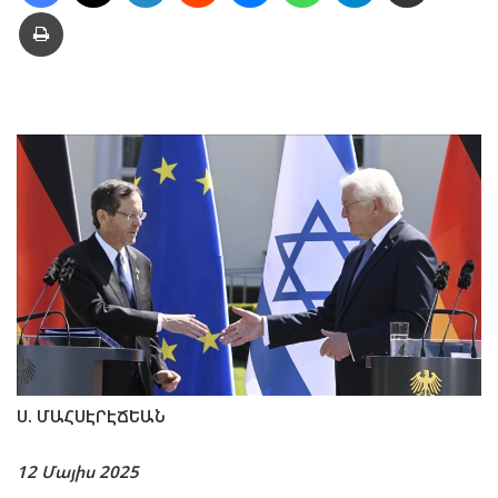
Տպել
Ս. ՄԱՀՍԷՐԷՃԵԱՆ
12 Մայիս 2025