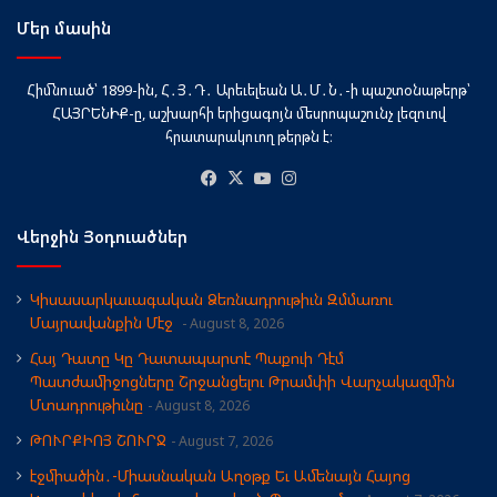
Մեր մասին
Հիմնուած՝ 1899-ին, Հ․Յ․Դ․ Արեւելեան Ա․Մ․Ն․-ի պաշտօնաթերթ՝
ՀԱՅՐԵՆԻՔ-ը, աշխարհի երիցագոյն մեսրոպաշունչ լեզուով
հրատարակուող թերթն է։
Facebook
X
YouTube
Instagram
Վերջին Յօդուածներ
Կիսասարկաւագական Ձեռնադրութիւն Զմմառու
Մայրավանքին Մէջ
August 8, 2026
Հայ Դատը Կը Դատապարտէ Պաքուի Դէմ
Պատժամիջոցները Շրջանցելու Թրամփի Վարչակազմին
Մտադրութիւնը
August 8, 2026
ԹՈՒՐՔԻՈՅ ՇՈՒՐՋ
August 7, 2026
էջմիածին․-Միասնական Աղօթք Եւ Ամենայն Հայոց