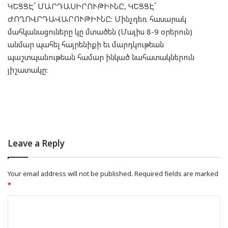
ԿԵՑՑԷ՜ ՄԱՐԴԱՍԻՐՈՒԹԻՒՆԸ, ԿԵՑՑԷ՜
ԺՈՂՈՎՐԴԱՎԱՐՈՒԹԻՒՆԸ: Մինչդեռ հասարակ
մահկանացուները կը մտածեն (Մայիս 8-9 օրերուն)
անմար պահել հայրենիքի եւ մարդկութեան
պաշտպանութեան համար ինկած նահատակներուն
յիշատակը:
Leave a Reply
Your email address will not be published.
Required fields are marked
*
C
o