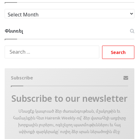
Արխիւ
Փնտռել
Search
for:
Subscribe
Subscribe to our newsletter
Մնացէ՛ք կապուած ձեր ժառանգութեան, մշակոյթին եւ
համայնքին հետ Hairenik Weekly-ով՝ ձեր վստահելի աղբիւրը
խորքային լուրերու, ոգեշնչող պատմութիւններու եւ հայ
սփիւռքի զարկերակը՝ ուղիղ ձեր սրան ներածողին մէջ։