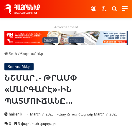
Log In
Switch skin
Որոնե
Advertisement
Տուն
/
Յօդուածներ
Յօդուածներ
ՆՇՄԱՐ․- ԹՐԱՄՓ
«ՄԱՐԳԱՐԷ»-ԻՆ
ՊԱՏՄՈՒՃԱՆԸ…
hairenik
March 7, 2025
Վերջին թարմացումը March 7, 2025
0
3 վայրկեան կարդալու