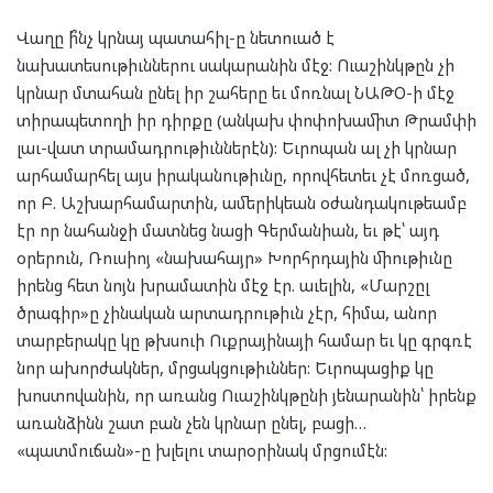
Վաղը ի՞նչ կրնայ պատահիլ-ը նետուած է
նախատեսութիւններու սակարանին մէջ: Ուաշինկթըն չի
կրնար մտահան ընել իր շահերը եւ մոռնալ ՆԱԹՕ-ի մէջ
տիրապետողի իր դիրքը (անկախ փոփոխամիտ Թրամփի
լաւ-վատ տրամադրութիւններէն): Եւրոպան ալ չի կրնար
արհամարհել այս իրականութիւնը, որովհետեւ չէ մոռցած,
որ Բ. Աշխարհամարտին, ամերիկեան օժանդակութեամբ
էր որ նահանջի մատնեց նացի Գերմանիան, եւ թէ՝ այդ
օրերուն, Ռուսիոյ «նախահայր» Խորհրդային միութիւնը
իրենց հետ նոյն խրամատին մէջ էր. աւելին, «Մարշըլ
ծրագիր»ը չինական արտադրութիւն չէր, հիմա, անոր
տարբերակը կը թխսուի Ուքրայինայի համար եւ կը գրգռէ
նոր ախորժակներ, մրցակցութիւններ: Եւրոպացիք կը
խոստովանին, որ առանց Ուաշինկթընի յենարանին՝ իրենք
առանձինն շատ բան չեն կրնար ընել, բացի…
«պատմուճան»-ը խլելու տարօրինակ մրցումէն: