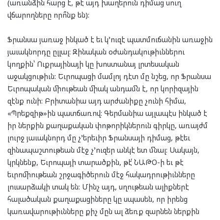
(առանձին հարց է, թէ այդ խաղերուն դիմաց սուղ
վճարողները որո՞նք են):
Ֆրանսա յառաջ ինկած է եւ կ’ուզէ պատմուճանին առաջին
յաւակնորդը ըլլալ: Զինական օժանդակութիւններու
կողքին՝ Ուքրայինայի կը խոստանայ լրտեսական
աջակցութիւն: Եւրոպացի մամլոյ դէտ մը նշեց, որ Ֆրանսա
Եւրոպական միութեան միակ անդամն է, որ կորիզային
զէնք ունի: Բրիտանիա այդ արժանիքը չունի հիմա,
«Պրեքզիթ»ին պատճառով: Գերմանիա այլապէս ինկած է
իր ներքին քաղաքական փոթորիկներուն գիրկը, առայժմ
լուրջ յաւակնորդ մը չ’երեւիր Ֆրանսայի դիմաց, թէեւ
զինապաշտութեան մէջ չ’ուզեր անկէ ետ մնալ: Սակայն,
կրկնենք, Եւրոպայի տարածքին, թէ՛ ՆԱԹՕ-ի եւ թէ
եւրոմիութեան շրջագիծերուն մէջ հակադրութիւնները
լուսարձակի տակ են: Մինչ այդ, սղութեան ալիքներէ
հալածական քաղաքացիները կը սպասեն, որ իրենց
կառավարութիւնները քիչ մըն ալ ձեռք զարնեն ներքին