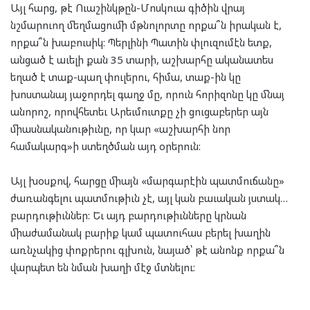
Այլ հարց, թէ Ուաշինկթըն-Մոսկուա գիծին վրայ
նշմարուող մեղմացումի մթնոլորտը որքա՞ն իրական է,
որքա՞ն խաբուսիկ: Պերլինի Պատին փլուզումէն ետք,
անցած է աւելի քան 35 տարի, աշխարհը ականատես
եղած է տաք-պաղ փուլերու, հիմա, տաք-ին կը
խոստանայ յաջորդել գաղջ մը, որուն հորիզոնը կը մնայ
անորոշ, որովհետեւ Արեւմուտքը չի ցուցաբերեր այն
միասնականութիւնը, որ կար «աշխարհի նոր
համակարգ»ի ստեղծման այդ օրերուն:
Այլ խօսքով, հարցը միայն «մարգարէին պատմուճանը»
ժառանգելու պատմութիւն չէ, այլ կան բաւական յստակ…
բարդութիւններ: Եւ այդ բարդութիւնները կրնան
միաժամանակ բարիք կամ պատուհաս բերել խաղին
առնչակից փոքրերու գլխուն, նայած՝ թէ անոնք որքա՞ն
վարպետ են նման խաղի մէջ մտնելու: