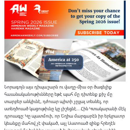
Նորագոյն այս դիպաշարն ու վաղը-միւս օր ծագելիք
հաւանականութիւնները եթէ պահ մը դիտենք քիչ մը
տարբեր անկիւնէ, դժուար պիտի չըլլայ տեսնել, որ
ստեղծուած կացութիւնը կը յիշեցնէ… Հին Կտակարանի մէկ
դրուագը: Կը պատմուի, որ Եղիա մարգարէն իր երկրաւոր
կեանքը մահով չէ փակած, այլ Աստուած զինք հրեղէն