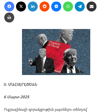
Facebook
X
LinkedIn
Reddit
Messenger
WhatsApp
Telegram
Ուղարկել նամակ
Տպել
Ս. ՄԱՀՍԷՐԷՃԵԱՆ
6 Մարտ 2025
Ուքրայինայի զօրակցութիւն յայտնելու տենդով`