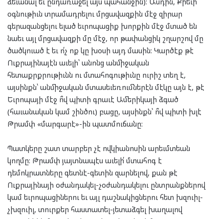
ձեւանալ եւ ընդառաջել այս պահանջին): Ասդին, Քիեւի
օգնութիւն տրամադրելու մրցավազքին մէջ զիրար
գերազանցելու ելած եւրոպացիք խորքին մէջ մտած են
նաեւ այլ մրցավազքի մը մէջ, որ թափանցիկ շղարշով մը
ծածկուած է եւ ո՛չ ոք կը խօսի այդ մասին: Կարծէք թէ
Ուքրայինայէն աւելի՝ անոնց անմիջական
հետաքրքրութիւնն ու մտահոգութիւնը ուրիշ տեղ է,
այսինքն՝ անմիջական մտասեւեռումներէն մէկը այն է, թէ
Եւրոպայի մէջ ո՞վ պիտի գրաւէ Ամերիկայի ձգած
(հաւանական կամ շինծու) բացը, այսինքն՝ ո՞վ պիտի խլէ
Թրամփ «մարգարէ»-ին պատմուճանը:
Պատկերը շատ տարբեր չէ ովկիանոսին արեւմտեան
կողմը: Թրամփ յայտնապէս աւելի՛ մտահոգ է
դեմոկրատները գետնէ-գետին զարնելով, քան թէ
Ուքրայինայի օժանդակել-չօժանդակելու ընտրանքներով
կամ եւրոպացիներու եւ այլ դաշնակիցներու հետ խզուիլ-
չխզուիլ, տուրքեր հաստատել-յետաձգել խաղալով