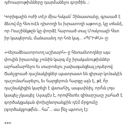
դժուարութիւնները դարմանելու գործին…:
Կորիզային ուժի տէր միւս հսկան՝ Չինաստանը, գրաւած է
ձեւով մը հեռուէն դիտողի եւ խրատողի աթոռը, կը տեսնէ,
որ Ուաշինկթըն կը փորձէ հարուած տալ Մոսկուայի հետ
իր կապերուն, մանաւանդ որ հոն կայ… «ՊՐԻՔՍ»-ը:
«Վերաձեւաւորուող աշխարհ»-ը հետամտողներ այս
փուլին իրաւունք չունին կարգ մը իրականութիւններ
արհամարհելու եւ տարուելու չափազանցեալ յոյսերով:
Ճանչցուած դաշնակիցներ պատրաստ են զիրար կռնակէն
դաշունահարելու, եւ հարցերուն հարցը այն է, թէ ո՞ր
դաշնակիցին կարելի է վստահիլ, ապաւինիլ, որո՞ւն յոյս
կապել-չկապել: Այսպէ՛ս է, որովհետեւ զինարշաւը շահած է
գործակցական փոխընտրանքին դէմ մրցումը
(գործակցութի՞ւն… հա՞… սա ի՞նչ պտուղ է):
***