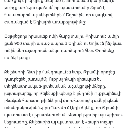
կառքով մը երկինք տարած է: Յորդանան գետի ափէն
թռիչք առնելու պահուն՝ իր պատմուճանը ձգած է
հաւատարիմ աշակերտներէն՝ Եղիսէին, որ այսպէսով
ժառանգած է Եղիային առաքելութիւնը:
Ընթրեցողս իրաւունք ունի հարց տալու. Քրիստոսէ աւելի
քան 900 տարի առաջ ապրած Եղիան ու Եղիսէն ի՞նչ կապ
ունին մեր այսօրուան անցուդարձերուն հետ: Փորձենք
գտնել կապը:
Զելենսքիի հետ իր հանդիպումէն ետք, Թրամփ որոշեց
դադրեցնել (առայժմ) Ուքրայինայի զինական եւ
տեղեկատուական-լրտեսական աջակցութիւնները,
յայտարարեց, որ Զելենսքի պէտք է ընդունի Ուքրայինայի
բնական հարստութիւններով փոխհատուցել ամերիկեան
օժանդակութիւնները: (Պահ մը մէկդի ձգենք, որ Թրամփ
պատրաստ է վերատեսութեան ենթարկելու իր այս «բիրտ»
կեցուածքը, Զելենսքին ալ պատրաստ է «բարի տղայ»