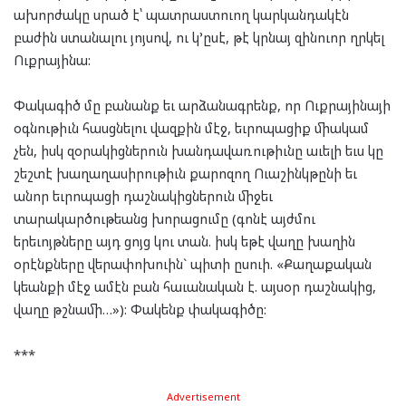
ախորժակը սրած է՝ պատրաստուող կարկանդակէն
բաժին ստանալու յոյսով, ու կ’ըսէ, թէ կրնայ զինուոր ղրկել
Ուքրայինա:
Փակագիծ մը բանանք եւ արձանագրենք, որ Ուքրայինայի
օգնութիւն հասցնելու վազքին մէջ, եւրոպացիք միակամ
չեն, իսկ զօրակիցներուն խանդավառութիւնը աւելի եւս կը
շեշտէ խաղաղասիրութիւն քարոզող Ուաշինկթընի եւ
անոր եւրոպացի դաշնակիցներուն միջեւ
տարակարծութեանց խորացումը (գոնէ այժմու
երեւոյթները այդ ցոյց կու տան. իսկ եթէ վաղը խաղին
օրէնքները վերափոխուին` պիտի ըսուի. «Քաղաքական
կեանքի մէջ ամէն բան հաւանական է. այսօր դաշնակից,
վաղը թշնամի…»): Փակենք փակագիծը:
***
Advertisement