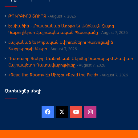
ԹՈՒՐՔԻՈՅ ՇՈՒՐՋ
August 7, 2026
էջմիածին․-Միասնական Աղօթք Եւ Ամենայն Հայոց
Կաթողիկոսի Հայրապետական Պատգամը
August 7, 2026
Հայկական եւ Թրքական Սփիւռքներու Կառուցային
Տարբերութիւնները
August 7, 2026
Դատաւոր Յակոբ Մանուկեան Մերժեց Կատարել Վեհափառ
Հայրապետի Դատավարութիւնը
August 7, 2026
«Read the Room»-էն Մինչեւ «Read the Field»
August 7, 2026
Հետեւեցէ՛ք մեզի
Facebook
X
YouTube
Instagram