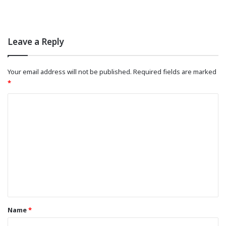
Leave a Reply
Your email address will not be published.
Required fields are marked
*
C
o
m
m
e
n
t
*
Name
*