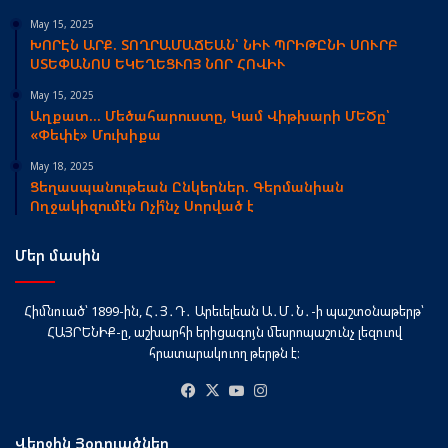
May 15, 2025
ԽՈՐԷՆ ԱՐՔ. ՏՈՂՐԱՄԱՃԵԱՆ՝ ՆԻՒ ՊՐԻԹԸՆԻ ՍՈՒՐԲ
ՍՏԵՓԱՆՈՍ ԵԿԵՂԵՑՒՈՅ ՆՈՐ ՀՈՎԻՒ
May 15, 2025
Աղքատ… Մեծահարուստը, Կամ Վիթխարի ՄԵԾը՝
«Փեփէ» Մուխիքա
May 18, 2025
Ցեղասպանութեան Ընկերներ. Գերմանիան
Ողջակիզումէն Ոչի՞նչ Սորված է
Մեր մասին
Հիմնուած՝ 1899-ին, Հ․Յ․Դ․ Արեւելեան Ա․Մ․Ն․-ի պաշտօնաթերթ՝
ՀԱՅՐԵՆԻՔ-ը, աշխարհի երիցագոյն մեսրոպաշունչ լեզուով
հրատարակուող թերթն է։
Facebook
X
YouTube
Instagram
Վերջին Յօդուածներ