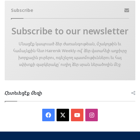
Subscribe
Subscribe to our newsletter
Մնացէ՛ք կապուած ձեր ժառանգութեան, մշակոյթին եւ
համայնքին հետ Hairenik Weekly-ով՝ ձեր վստահելի աղբիւրը
խորքային լուրերու, ոգեշնչող պատմութիւններու եւ հայ
սփիւռքի զարկերակը՝ ուղիղ ձեր սրան ներածողին մէջ։
Հետեւեցէ՛ք մեզի
Facebook
X
YouTube
Instagram