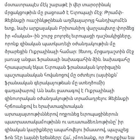
մօտաւորապէս մէկ շաբաթէ ի վեր տարօրինակ
մրցակցութիւն մը բացուած է Եւրոպայի մէջ: Թրամփ-
Զելենսքի ուաշինկթընեան աղմկայարոյց հանդիպումէն
ետք, նախ արքայական Բրիտանիոյ վարչապետը փորձեց
իր «մական»-ին շուրջ բոլորել եւրոպացի դաշնակիցները,
որոնք զինական պատկառելի օժանդակութիւն մը
ծրարեցին Ուքրայինայի համար: Յետոյ, մրցադաշտին մէջ
յառաջ անցաւ Ֆրանսայի նախագահին ձին. նախագահը
հրապարակ եկաւ Եւրոպան ֆրանսական կորիզային
պաշտպանական հովանոցով մը օժտելու (այսինքն՝
ֆրանսական գերակայութեան մը ստեղծումի)
գաղափարով: Ան նաեւ ջատագով է Ուքրայինայի
զինուորական օժանդակութիւն տրամադրելու: Զելենսքի
հրճուանքով եւ երախտագիտական
արտայայտութիւններով ողջունեց եւրոպացիներուն
պատրաստակամութիւնն ու առատաձեռնութիւնը՝ իր
զինական կարիքները ապահովելու իմաստով, պաչպչեց
Ֆոն Տէր Լայuնի երեսները: Հա՛, չմոռնանք, որ Թուրքիա եւս