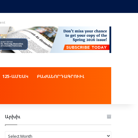
ent
125-ԱՄԵԱԿ
ԲԱԺԱՆՈՐԴԱԳՐՈՒԻԼ
Արխիւ
Արխիւ