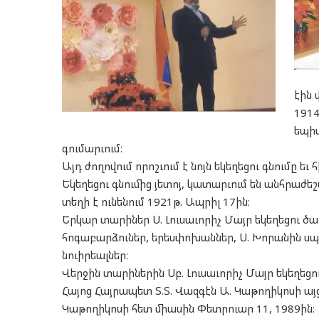
էին 
1914
եպի
գումարւում։
Այդ ժողովում որոշւում է նոյն եկեղեցու գնումը ե
Եկեղեցու գնումից յետոյ, կատարւում են անհրաժեշ
տեղի է ունենում 1921թ. Ապրիլ 17ին։
Երկար տարիներ Ս. Լուսաւորիչ Մայր եկեղեցու ծ
հոգաբարձուներ, երեսփոխաններ, Ս. Խորանին սպ
նուիրեալներ։
Վերջին տարիներին Սբ. Լուսաւորիչ Մայր եկեղե
Հայոց Հայրապետ Տ.Տ. Վազգէն Ա. Կաթողիկոսի այ
Կաթողիկոսի հետ միասին Փետրուար 11, 1989ին։