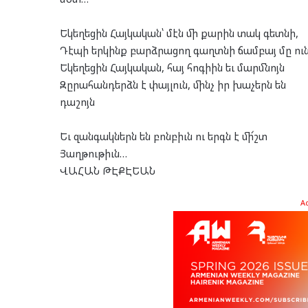
Եկեղեցին Հայկական՝ մէն մի քարին տակ գետնի,
Դէպի երկինք բարձրացող գաղտնի ճամբայ մը ուն
Եկեղեցին Հայկական, հայ հոգիին եւ մարմնոյն
Զըրահանդերձն է փայլուն, մինչ իր խաչերն են
դաշոյն
Եւ զանգակներն են բոնբիւն ու երգն է մի՜շտ
Յաղթութիւն…
ՎԱՀԱՆ ԹԷՔԷԵԱՆ
A