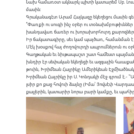
Նախ համառօտ ակնարկ պիտի կատարեմ Սբ. Լուսաւ
մասին։
Գրականագէտ Արամ Հայկազը եկեղեցու մասին գեղե
՛՛Փառքի ու սուգի ինչ օրեր ու տօնախմբութիւննե
խանդավառ ճառեր ու խորախորհուրդ քարոզներ խ
Իր ճակատագիրը, սեւ կամ պայծառ, համանման է
Մէկ խօսքով հայ ժողովուրդի ապրումներուն ու օրե
Գաղթական եւ նիւթապաշտ շատ համեստ պայմանն
խնդիր էր սեփական եկեղեցի եւ ազգային հաւաքակ
թուին, Խրիմեան Հայրիկը Ամերիկեան Էջմիածնակ
Խրիմեան Հայրիկը իր Ս. Կոնդակի մէջ գրում է.- ՝
լսիր քո քաջ հովուի ձայնը (Իմա՝ Յովսէփ Վարդ
քայլերին, կատարիր նորա բարի կամքը, եւ պահի