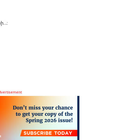
ի…։
dvertisement