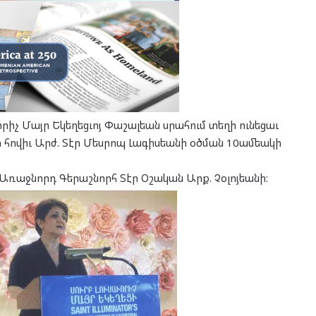
ւորիչ Մայր Եկեղեցւոյ Փաշալեան սրահում տեղի ունեցաւ
որ հովիւ Արժ. Տէր Մեսրոպ Լագիսեանի օծման 10ամեակի
Առաջնորդ Գերաշնորհ Տէր Օշական Արք. Չօլոյեանի։