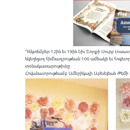
Դեկտեմբեր 12ին եւ 19ին Նիւ Եորքի Սուրբ Լուսա
եկեղեցւոյ հիմնադրութեան 100 ամեակի եւ հոգեւ
տօնակատարութիւնը։
Հովանաւորութեամբ Ամերիկայի Արեւելեան Թեմի 