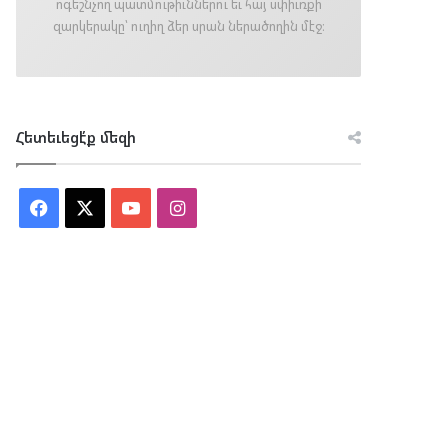
ոգեշնչող պատմութիւններու եւ հայ սփիւռքի
զարկերակը՝ ուղիղ ձեր սրան ներածողին մէջ։
Հետեւեցէ՛ք մեզի
Facebook
X
YouTube
Instagram