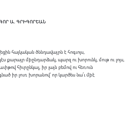
ԳՈՐ Ա. ԳՐԻԳՈՐԵԱՆ
եցին հայկական ծննդավայրն է հոգւոյս,
էս քարայր մþընդարձակ, պարզ ու խորունկ, մութ ու լոյս,
աւիթով հիւրընկալ, իր լայն բեմով ու հեռուն
նած իր լուռ խորանով՝ որ կարծես նա՜ւ մþէ