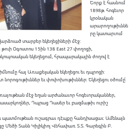
Եորք է հասնում
1898թ. հոգեւոր
կրօնական
արարողութիւննե
րը կատարւում
վարձուած տարբեր եկեղեցիների մէջ։
 թուի Օգոստոս 15ին 138 East 27 փողոցի,
սկոպոսական եկեղեցում, հրապարակային ժողով է
ւ հիմնումը հայ Առաքելական եկեղեցու եւ դպրոցի։
տ նորոգութիւններ եւ փոփոխութիւններ։ Եկեղեցու օծումը՛
առայութեան մէջ եղան արժանաւոր հոգեւորականներ,
ասարկողներ, Դպրաց Դասեր եւ բազմաթիւ ուրիշ
ցու պատմութեան ուշագրաւ դէպքը հանդիսացաւ։ Ամենայն
ցը Մեծի Տանն Կիլիկիոյ Վեհափառ Տ.Տ. Գարեգին Բ.