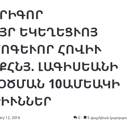
ԳՐԻԳՈՐ
ՅՐ ԵԿԵՂԵՑՒՈՅ
ՀՈԳԵՒՈՐ ՀՈՎԻՒ
 ՔՀՆՅ. ԼԱԳԻՍԵԱՆԻ
ՕԾՄԱՆ 10ԱՄԵԱԿԻ
ԻՒՆՆԵՐ
ry 12, 2016
0
5 վայրկեան կարդալու