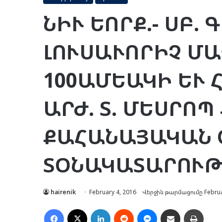
ՆԻՒ ԵՈՐՔ.- ՍԲ. 
ԼՈՒՍԱՒՈՐԻՉ ՄԱ
100ԱՄԵԱԿԻ ԵՒ 
ԱՐԺ. Տ. ՄԵՍՐՈՊ
ՔԱՀԱՆԱՅԱԿԱՆ 
ՏՕՆԱԿԱՏԱՐՈՒԹ
hairenik
February 4, 2016
Վերջին թարմացումը Februa
Facebook
X
LinkedIn
Reddit
Messenger
Ուղարկել նամակ
Տպել