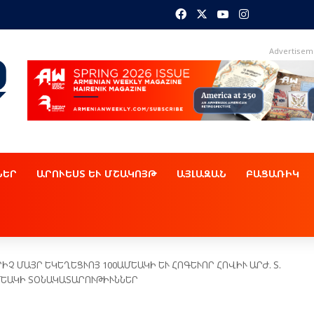
Facebook
X
YouTube
Instagram
Advertisem
ՆԵՐ
ԱՐՈՒԵՍՏ ԵՒ ՄՇԱԿՈՅԹ
ԱՅԼԱԶԱՆ
ԲԱՑԱՌԻԿ
ՈՐԻՉ ՄԱՅՐ ԵԿԵՂԵՑՒՈՅ 100ԱՄԵԱԿԻ ԵՒ ՀՈԳԵՒՈՐ ՀՈՎԻՒ ԱՐԺ. Տ.
ԱՄԵԱԿԻ ՏՕՆԱԿԱՏԱՐՈՒԹԻՒՆՆԵՐ