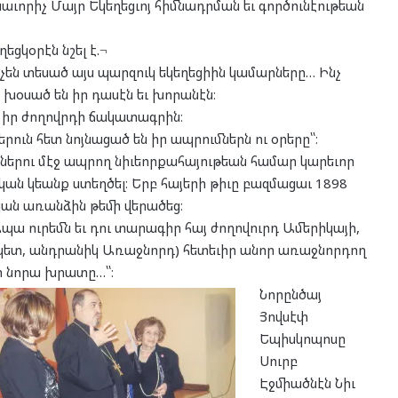
որիչ Մայր Եկեղեցւոյ հիմնադրման եւ գործունէութեան
ցկօրէն նշել է.¬
ր չեն տեսած այս պարզուկ եկեղեցիին կամարները… Ինչ
օսած են իր դասէն եւ խորանէն։
 իր ժողովրդի ճակատագրին։
րուն հետ նոյնացած են իր ապրումներն ու օրերը՝՝։
երու մէջ ապրող նիւեորքահայութեան համար կարեւոր
ան կեանք ստեղծել։ Երբ հայերի թիւը բազմացաւ 1898
ան առանձին թեմի վերածեց։
՝Ապա ուրեմն եւ դու տարագիր հայ ժողովուրդ Ամերիկայի,
ապետ, անդրանիկ Առաջնորդ) հետեւիր անոր առաջնորդող
ր նորա խրատը…՝՝։
Նորընծայ
Յովսէփ
Եպիսկոպոսը
Սուրբ
Էջմիածնէն Նիւ