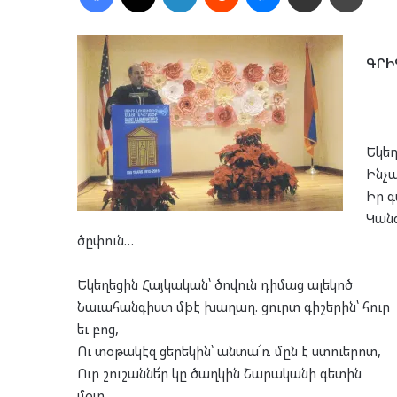
ԳՐԻ
Եկեղ
Ինչպ
Իր գ
Կանգ
ծըփուն…
Եկեղեցին Հայկական՝ ծովուն դիմաց ալեկոծ
Նաւահանգիստ մþէ խաղաղ. ցուրտ գիշերին՝ հուր
եւ բոց,
Ու տօթակէզ ցերեկին՝ անտա՜ռ մըն է ստուերոտ,
Ուր շուշաննե՜ր կը ծաղկին Շարականի գետին
մօտ…