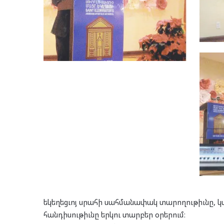
եկեղեցւոյ սրահի սահմանափակ տարողութիւնը, կ
հանդիսութիւնը երկու տարբեր օրերում։