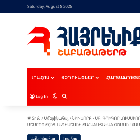
Saturday, August 8 2026
ԼՐԱՀՈՍ
ՅՕԴՈՒԱԾՆԵՐ
ՀԱՐՑԱԶՐՈՅՑ
Switch skin
Որոնել
Log In
Տուն
/
Ամերիկահայ
/
ՆԻՒ ԵՈՐՔ.- ՍԲ. ԳՐԻԳՈՐ ԼՈՒՍԱՒ
ՄԵՍՐՈՊ ՔՀՆՅ. ԼԱԳԻՍԵԱՆԻ ՔԱՀԱՆԱՅԱԿԱՆ ՕԾՄԱՆ 10
Ամերիկահայ
Լրահոս