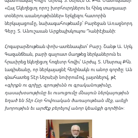
«Հայ Եկեղեցւոյ որոշ խորհուրդներու եւ հինգ տաղաւար
տօներու աւանդութիւններ» երկլեզու հատորին
ներկայացումը, նախագահութեամբ՝ Բարեջան Առաջնորդ
Գերշ. Տ. Անուշաւան Արքեպիսկոպոս Դանիէլեանի։
Հոգաբարձութեան փոխ-ատենապետ՝ Բարշ. Շանթ Ա. Սրկ.
Գազանճեան, բարի գալուստ մաղթեց ներկաներուն եւ
հրաւիրեց եկեղեցւոյ հոգեւոր հովիւ՝ Արժպ. Տ. Մեսրոպ Քհն.
Լագիսեանը, որ ներկայացնէ հեղինակն ու անոր գործը։ Ան
գնահատեց Տէր Ներսէսի նուիրումով, յայտնելով, թէ
«
գիրքն ու գրիչը, գրութիւնն ու գրականութիւնը,
դասախօսութիւնը եւ ուսուցումը մնայուն ներկայութիւն
եղած են Տէր Հօր հովուական ծառայութեան մէջ, աւելի
խորութիւն եւ արժէք բերելով անոր կեանքի գործին
»։