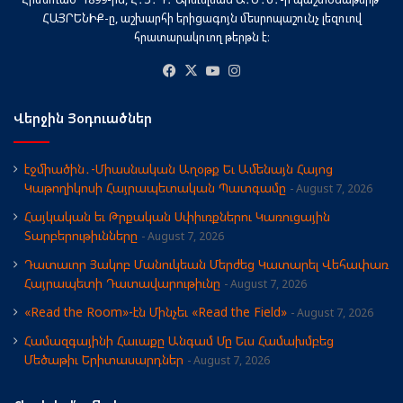
ՀԱՅՐԵՆԻՔ-ը, աշխարհի երիցագոյն մեսրոպաշունչ լեզուով
հրատարակուող թերթն է։
Facebook
X
YouTube
Instagram
Վերջին Յօդուածներ
էջմիածին․-Միասնական Աղօթք Եւ Ամենայն Հայոց
Կաթողիկոսի Հայրապետական Պատգամը
August 7, 2026
Հայկական եւ Թրքական Սփիւռքներու Կառուցային
Տարբերութիւնները
August 7, 2026
Դատաւոր Յակոբ Մանուկեան Մերժեց Կատարել Վեհափառ
Հայրապետի Դատավարութիւնը
August 7, 2026
«Read the Room»-էն Մինչեւ «Read the Field»
August 7, 2026
Համազգայինի Հաւաքը Անգամ Մը Եւս Համախմբեց
Մեծաթիւ Երիտասարդներ
August 7, 2026