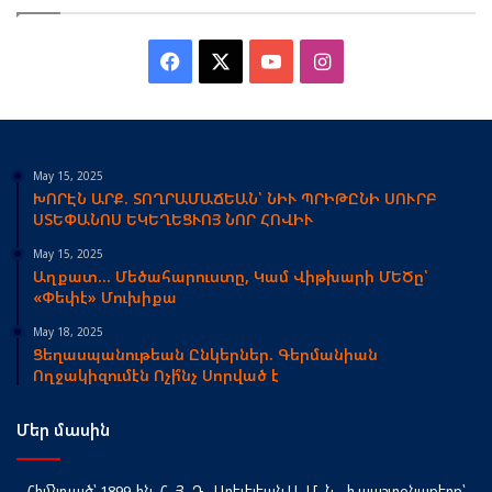
Facebook
X
YouTube
Instagram
May 15, 2025
ԽՈՐԷՆ ԱՐՔ. ՏՈՂՐԱՄԱՃԵԱՆ՝ ՆԻՒ ՊՐԻԹԸՆԻ ՍՈՒՐԲ
ՍՏԵՓԱՆՈՍ ԵԿԵՂԵՑՒՈՅ ՆՈՐ ՀՈՎԻՒ
May 15, 2025
Աղքատ… Մեծահարուստը, Կամ Վիթխարի ՄԵԾը՝
«Փեփէ» Մուխիքա
May 18, 2025
Ցեղասպանութեան Ընկերներ. Գերմանիան
Ողջակիզումէն Ոչի՞նչ Սորված է
Մեր մասին
Հիմնուած՝ 1899-ին, Հ․Յ․Դ․ Արեւելեան Ա․Մ․Ն․-ի պաշտօնաթերթ՝