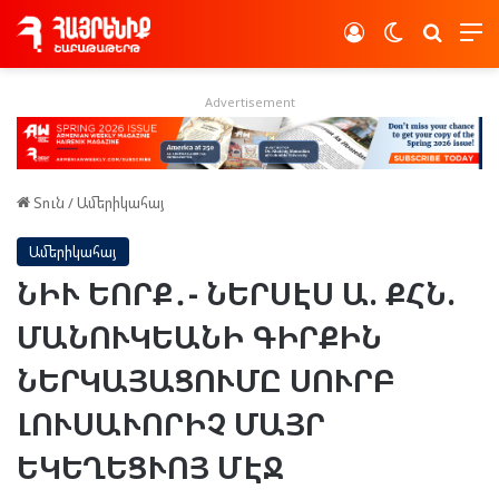
Log In
Switch skin
Որոնե
Advertisement
Տուն
/
Ամերիկահայ
Ամերիկահայ
ՆԻՒ ԵՈՐՔ․- ՆԵՐՍԷՍ Ա. ՔՀՆ.
ՄԱՆՈՒԿԵԱՆԻ ԳԻՐՔԻՆ
ՆԵՐԿԱՅԱՑՈՒՄԸ ՍՈՒՐԲ
ԼՈՒՍԱՒՈՐԻՉ ՄԱՅՐ
ԵԿԵՂԵՑՒՈՅ ՄԷՋ