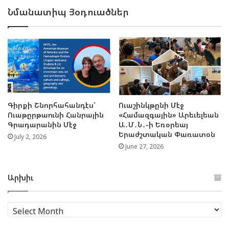
Նմանատիպ Յօդուածներ
Գիրքի Շնորհահանդէս՝
Ուաշինկթընի Մէջ
Ուաթըրթաունի Հանրային
«Համազգային» Արեւելեան
Գրադարանին Մէջ
Ա․Մ․Ն․-ի Եռօրեայ
Երաժշտական Փառատօն
July 2, 2026
June 27, 2026
Արխիւ
Արխիւ