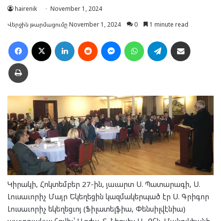
hairenik
November 1, 2024
Վերջին թարմացումը November 1, 2024
0
1 minute read
Facebook
X
LinkedIn
Reddit
Messenger
WhatsApp
Telegram
Ուղարկել նամակ
Տպել
Կիրակի, Հոկտեմբեր 27-ին, յաւարտ Ս. Պատարագի, Ս.
Լուսաւորիչ Մայր Եկեղեցին կազմակերպած էր Ս. Գրիգոր
Լուսաւորիչ եկեղեցւոյ (Ֆիլատելֆիա, Փենսիլվէնիա)
պատուակալ հովիւ՝ Արժպ. Տ. Ներսէս Ա. Քհն. Մանուկեանի