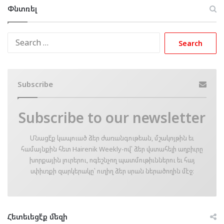
Փնտռել
Search
for:
Subscribe
Subscribe to our newsletter
Մնացէ՛ք կապուած ձեր ժառանգութեան, մշակոյթին եւ
համայնքին հետ Hairenik Weekly-ով՝ ձեր վստահելի աղբիւրը
խորքային լուրերու, ոգեշնչող պատմութիւններու եւ հայ
սփիւռքի զարկերակը՝ ուղիղ ձեր սրան ներածողին մէջ։
Հետեւեցէ՛ք մեզի