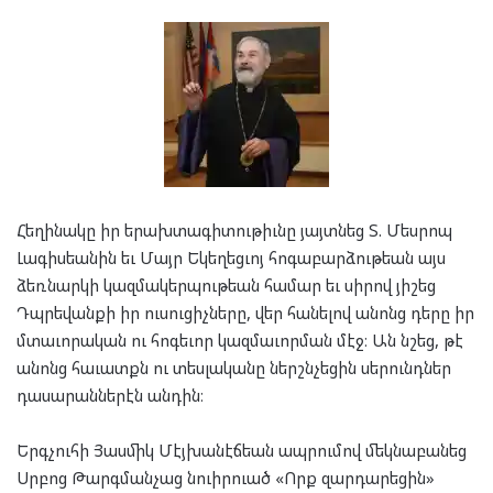
Հեղինակը իր երախտագիտութիւնը յայտնեց Տ. Մեսրոպ
Լագիսեանին եւ Մայր Եկեղեցւոյ հոգաբարձութեան այս
ձեռնարկի կազմակերպութեան համար եւ սիրով յիշեց
Դպրեվանքի իր ուսուցիչները, վեր հանելով անոնց դերը իր
մտաւորական ու հոգեւոր կազմաւորման մէջ։ Ան նշեց, թէ
անոնց հաւատքն ու տեսլականը ներշնչեցին սերունդներ
դասարաններէն անդին։
Երգչուհի Յասմիկ Մէյխանէճեան ապրումով մեկնաբանեց
Սրբոց Թարգմանչաց նուիրուած «Որք զարդարեցին»