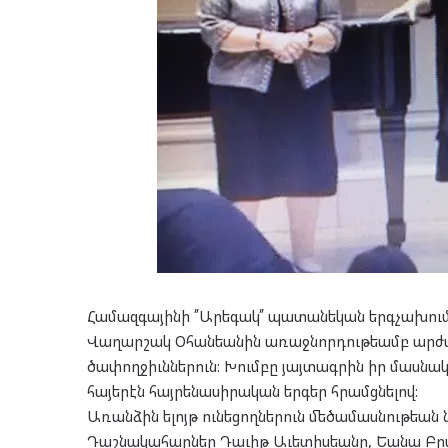
Համազգայինի ՛՛Արեգակ՛՛ պատանեկան երգչախու
Վաղարշակ Օհանեանին առաջնորդութեամբ արժա
ծափողջիւններուն: Խումբը յայտագրին իր մասնակց
հայերէն հայրենասիրական երգեր հրամցնելով:
Առանձին ելոյթ ունեցողներուն մեծամասնութեա
Դաշնակահարներ Դաւիթ Աւետիսեանը, Եանա Բրա