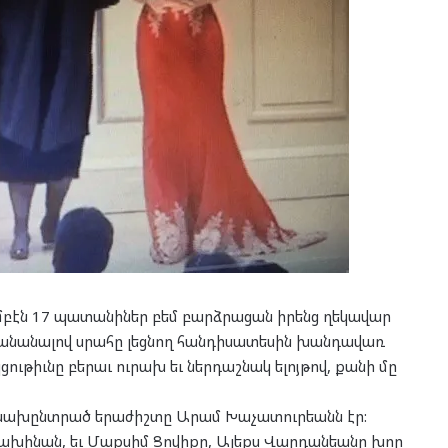
մբէն 17 պատանիներ բեմ բարձրացան իրենց ղեկավար
նանալով սրահը լեցնող հանդիսատեսին խանդավառ
ութիւնը բերաւ ուրախ եւ ներդաշնակ ելոյթով, քանի մը
ն նախընտրած երաժիշտը Արամ Խաչատուրեանն էր:
խինան, եւ Մաքսիմ Ցովիքը, Ալեքս Վարդանեանը խոր