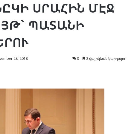
ՆԸԿԻ ՍՐԱՀԻՆ ՄԷՋ
ՈՅԹ` ՊԱՏԱՆԻ
ԵՐՈՒ
ember 28, 2018
0
2 վայրկեան կարդալու