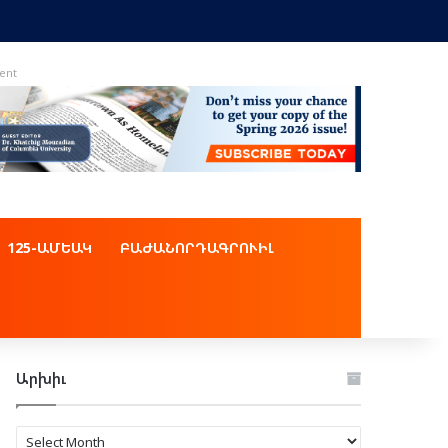
ent
125-ԱՄԵԱԿ
ԲԱԺԱՆՈՐԴԱԳՐՈՒԻԼ
Արխիւ
Արխիւ