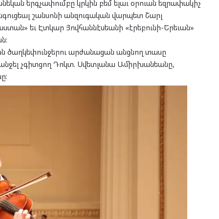
կան երգչափումբը կրկին բեմ ելաւ օրուան եզրափակիչ
հանգուցեալ շանսոնի անզուգական վարպետ Շարլ
յաստան» եւ Էտկար Յովհաննէսեանի «էրեբունի-Երեւան»
ն:
 ծաղկեփունջերու արժանացան անցնող տասը
անջել չգիտցող Դոկտ. Սվետլանա Ամիրխանեանը,
ը: