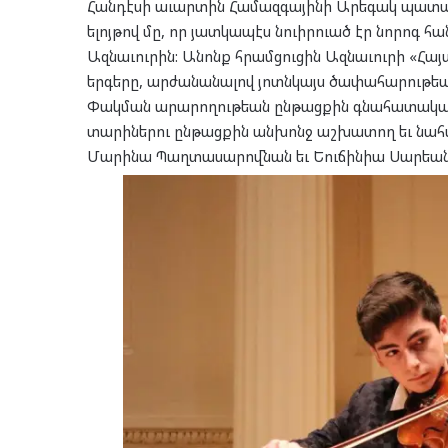
Հանդէսի աւարտին Համազգայինի Արեգակ պատանե
ելոյթով մը, որ յատկապէս նուիրուած էր նորոգ 
Ազնաւուրին: Անոնք հրամցուցին Ազնաւուրի «Հա
երգերը, արժանանալով յոտնկայս ծափահարութեա
Փակման արարողութեան ընթացքին գնահատական
տարիներու ընթացքին անխոնջ աշխատող եւ նահ
Մարինա Պաղտասարովնան եւ Եուճինիա Սարեան