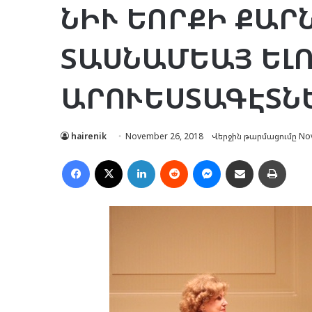
ՆԻՒ ԵՈՐՔԻ ՔԱՐ
ՏԱՍՆԱՄԵԱՅ ԵԼ
ԱՐՈՒԵՍՏԱԳԷՏՆ
hairenik
November 26, 2018
Վերջին թարմացումը Nov
Facebook
X
LinkedIn
Reddit
Messenger
Ուղարկել նամակ
Տպել