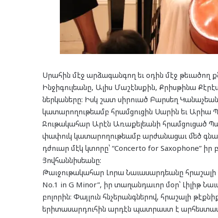
Սրահին մէջ արձագանգող եւ օդին մէջ թեւածող ք
Ինջիգուլեանը, Ալիս Մաշէնսքին, Քրիսթինա Քէրէ
ներկաները: Իսկ շատ սիրուած Բարսեղ Կանաչեանի
կատարողութեամբ հրամցուցին Սարին եւ Արիա Պ
Ջութակահար Արէն Առաքելեանի հրամցուցած Պաղտ
փափուկ կատարողութեամբ արժանացաւ մեծ գնա
դժուար մէկ կտորը՝ “Concerto for Saxophone” իր 
Յովհաննիսեանը:
Թաւջութակահար Լորա Նաւասարդեանը հրաշալի 
No.1 in G Minor”, իր տաղանդաւոր մօր՝ Լիլիթ 
բոլորին: Փայլուն հնչերանգներով, հրաշալի թէքնի
երիտասարդուհին արդէն պատրաստ է արհեստավա