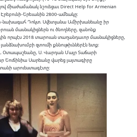
կով միաժամանակ նշուեցաւ Direct Help for Armenian
Էրեբունի-Երեւանին 2800-ամեակը:
ր-նախագահ Դոկտ. Սվետլանա Ամիրխանեանը իր
օրուան մասնակիցներն ու ծնողները, զանոնք
գին որպէս 2018 տարուան տաղանդաւոր մասնակիցները,
 յանձնախումբի զտումի քննութիւններէն ետք:
րդ. Օտապաշեանը, Ս. Վարդան Մայր Տաճարի
 Եուճինիա Սարեանը վարեց յայտագիրը
ատանի արուեստագէտը: