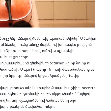
նքոյշ հնչիւններով մեներգիչ պատանուհիներ՝ Անահիտ
սթէճեանը իրենց անոյշ ձայներով խորապէս յուզեցին
 «Օրօր»-ը խոր ներշնչումով եւ սքանչելի
ալեան քոյրերը:
ասարեանին գեղեցիկ “Nocturne” –ը իր նուրբ ու
հատանքի: Ապա Ռոպէրթ Ուորտի ժամանակակից եւ
բոլոր նրբութիւններով կրցաւ հրամցնել Դաւիթ
վարպետութեամբ կատարեց Քապալեվսքիի “Concerto
Նաւասարդեանի դաշնակի ընկերակցութեամբ հմայելով
քով եւ խոր զգացումներով հանդէս եկող այս
րժ բեմերէն ծափահարուելու: