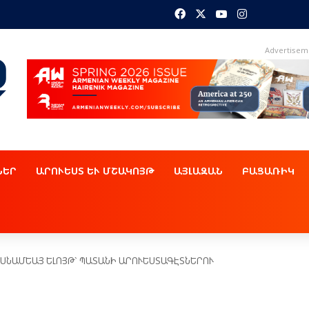
Facebook
X
YouTube
Instagram
Advertisem
ՆԵՐ
ԱՐՈՒԵՍՏ ԵՒ ՄՇԱԿՈՅԹ
ԱՅԼԱԶԱՆ
ԲԱՑԱՌԻԿ
ԱՍՆԱՄԵԱՅ ԵԼՈՅԹ` ՊԱՏԱՆԻ ԱՐՈՒԵՍՏԱԳԷՏՆԵՐՈՒ