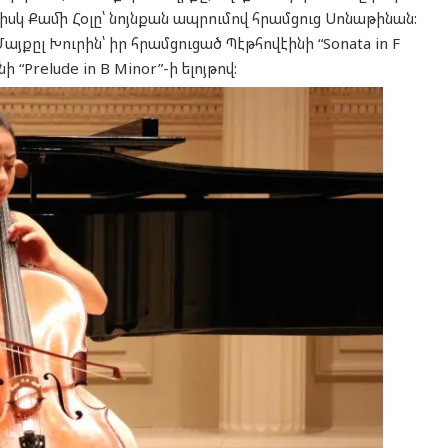
սկ Քամի Հօլը՝ նոյնքան ապրումով հրամցուց Սոնաթինան:
ըլ Խուրին՝ իր հրամցուցած Պէթհովէինի “Sonata in F
“Prelude in B Minor”-ի ելոյթով: