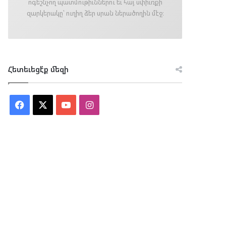
ոգեշնչող պատմութիւններու եւ հայ սփիւռքի
զարկերակը՝ ուղիղ ձեր սրան ներածողին մէջ։
Հետեւեցէ՛ք մեզի
Facebook
X
YouTube
Instagram