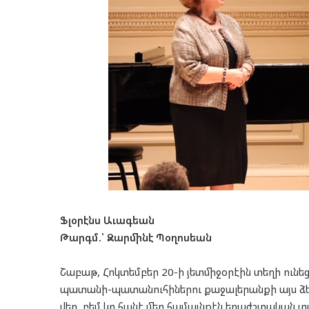
Ֆլօրէնս Աւագեան
Թարգմ.՝ Զարմինէ Պօղոսեան
Շաբաթ, Հոկտեմբեր 20-ի յետմիջօրէին տեղի ունե
պատանի-պատանուհիներու քաջալերանքի այս ձե
վեր, բեմ կը հանէ մեր համայնքէն երաժշտական տ