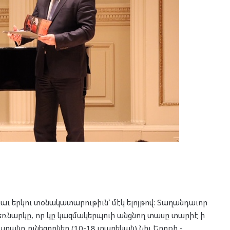
ցաւ երկու տօնակատարութիւն՝ մէկ ելոյթով: Տաղանդաւոր
ռնարկը, որ կը կազմակերպուի անցնող տասը տարիէ ի
աղանդ ունեցողներ (10-18 տարեկան) Նիւ Եորքի -