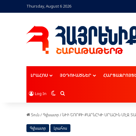
Thursday, August 6 2026
ԼՐԱՀՈՍ
ՅՕԴՈՒԱԾՆԵՐ
ՀԱՐՑԱԶՐՈՅՑ
Switch skin
Որոնել
Log In
Տուն
/
Գլխաւոր
/
ՆԻՒ ԵՈՐՔԻ ՔԱՐՆԸԿԻ ՍՐԱՀԻՆ ՄԷՋ Տ
Գլխաւոր
Լրահոս