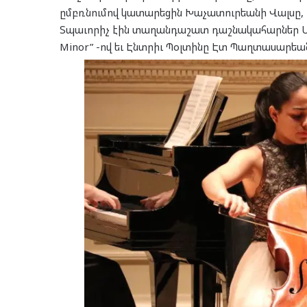
ըմբռնումով կատարեցին Խաչատուրեանի Վալսը, ի
Տպաւորիչ էին տաղանդաշատ դաշնակահարներ Մայք
Minor” -ով եւ Էնտրիւ Պօլտինը Էտ Պաղտասարեանի 