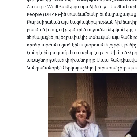
Carnegie Weill համերգասրահին մէջ: Այս ձեռնար
People (DHAP)-ին տասնամեակը եւ մայրաքաղաք 
Բարեսիրական այս կազմակերպութեան հիմնադի
բացման խօսքով ջերմօրէն ողջունեց ներկաները, 
ներկայացնելով եզրափակիչ տօնական այս համեր
որոնք արժանացած էին այսօրուան ելոյթին, քննիչ
Հանդէսին բացումը կատարեց Հոգշ. Տ. Սիմէոն Վ
առաջնորդական փոխանորդը: Ապա՝ հանդիսավար
հանգամանօրէն ներկայացնելով իւրաքանչիւր պ