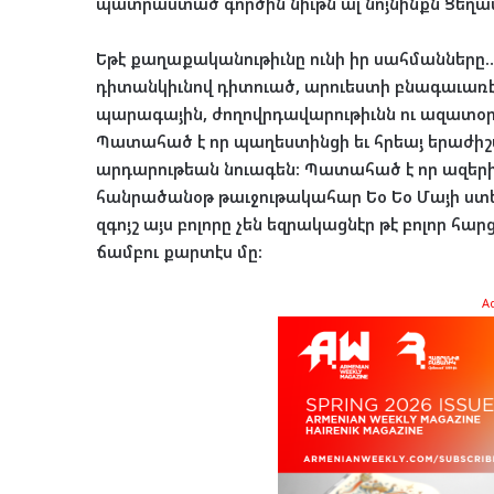
պատրաստած գործին նիւթն ալ նոյնինքն Ցեղաս
Եթէ քաղաքականութիւնը ունի իր սահմաններ
դիտանկիւնով դիտուած, արուեստի բնագաւառէն ն
պարագային, ժողովրդավարութիւնն ու ազատօրէ
Պատահած է որ պաղեստինցի եւ հրեայ երաժիշ
արդարութեան նուագեն: Պատահած է որ ազերի 
հանրածանօթ թաւջութակահար Եօ Եօ Մայի ստ
զգոյշ այս բոլորը չեն եզրակացնէր թէ բոլոր հար
ճամբու քարտէս մը:
A