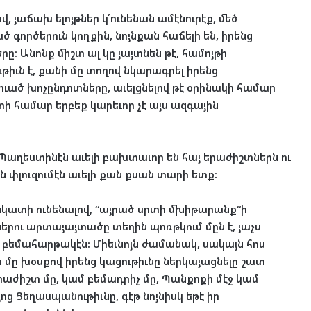
 յաճախ ելոյթներ կ՛ունենան ամէնուրէք, մեծ
 գործերուն կողքին, նոյնքան հաճելի են, իրենց
ը: Անոնք միշտ ալ կը յայտնեն թէ, համոյթի
ւն է, քանի մը տողով նկարագրել իրենց
ուած խոչընդոտները, աւելցնելով թէ օրինակի համար
ի համար երբեք կարեւոր չէ այս ազգային
ս Պաղեստինէն աւելի բախտ
աւոր են հայ երաժիշտներն ու
փլուզումէն աւելի քան քսան տարի ետք:
 նկատի ունենալով, “այրած սրտի մխիթարանք“ի
երու արտայայտածը տեղին պոռթկում մըն է, յաչս
ի բեմահարթակէն: Միեւնոյն ժամանակ, սակայն հոս
նի մը խօսքով իրենց կացութիւնը ներկայացնելը շատ
 երաժիշտ մը, կամ բեմադրիչ մը, Պանքոքի մէջ կամ
ոց Ցեղասպանութիւնը, գէթ նոյնիսկ եթէ իր