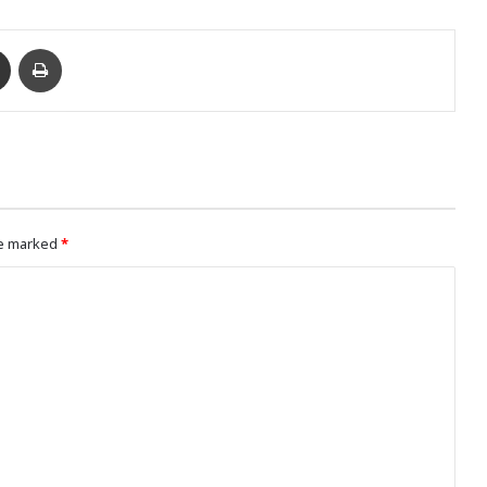
enger
Ուղարկել նամակ
Տպել
re marked
*