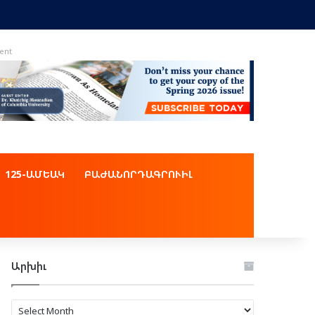
ent
125-ԱՄԵԱԿ
ԲԱԺԱՆՈՐԴԱԳՐՈՒԻԼ
Արխիւ
Արխիւ