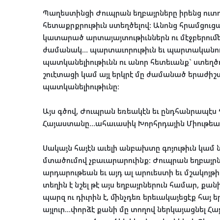
Պաղեստինցի Ժուպրան եղբայրները իրենց ուտով,
հետաքրքրութիւն ստեղծելով: Անոնց հրամցուցած
կատարած արտայայտութիւններն ու մէջբերումեր
ժամանակ… պարտաւորութիւն եւ պարտականութի
պատկանելիութիւնն ու անոր հետեւանք` ստեղծ
շուէտացի կամ այլ երկրէ մը ժամանած երաժիշտ
պատկանելիութիւնը:
Այս գծով, Ժուպրան եռեակէն եւ ընդհանրապէ
Հայաստանը…ահաւասիկ Խորհրդային Միութեան 
Սակայն հայէն աւելի անբախտը գոյութիւն կամ
մտածումով չբաւարարուինք: Ժուպրան եղբայրն
արդարութեան եւ այդ ալ արուեստի եւ մշակոյթ
տեղին է նշել թէ այս եղբայրներուն համար, քա
պարզ ու դիւրին է, մինչդեռ երեւակայեցէք հայ
այլուր…փորձէ քանի մը տողով ներկայացնել Հայ