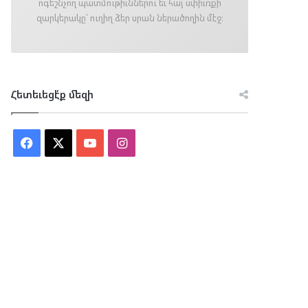
ոգեշնչող պատմութիւններու եւ հայ սփիւռքի
զարկերակը՝ ուղիղ ձեր սրան ներածողին մէջ։
Հետեւեցէ՛ք մեզի
Facebook
X
YouTube
Instagram