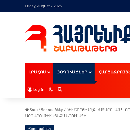
Friday, August 7 2026
ԼՐԱՀՈՍ
ՅՕԴՈՒԱԾՆԵՐ
ՀԱՐՑԱԶՐՈՅՑ
Switch skin
Որոնել
Log In
Տուն
/
Յօդուածներ
/
ՆԻՒ ԵՈՐՔԻ ՄԷՋ ԿԱՏԱՐՈՒԱԾ ԿԼՈ
ԱՐԴԱՐՈՒԹԻՒՆ ՅԱՉՍ ԱՐՈՒԵՍՏԻ
Յօդուածներ