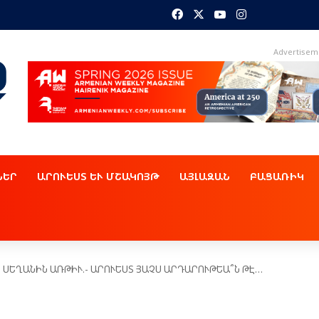
Facebook
X
YouTube
Instagram
Advertisem
ՆԵՐ
ԱՐՈՒԵՍՏ ԵՒ ՄՇԱԿՈՅԹ
ԱՅԼԱԶԱՆ
ԲԱՑԱՌԻԿ
Ր ՍԵՂԱՆԻՆ ԱՌԹԻՒ.- ԱՐՈՒԵՍՏ ՅԱՉՍ ԱՐԴԱՐՈՒԹԵԱ՞Ն ԹԷ…