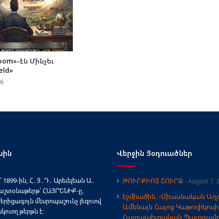
oom»-էն Մինչեւ
eld»
26
սին
Վերջին Յօդուածներ
 1899-ին, Հ․Յ․Դ․ Արեւելեան Ա․
ԹՈՒՐՔԻՈՅ ՇՈՒՐՋ
August 7, 
աշտօնաթերթ՝ ՀԱՅՐԵՆԻՔ-ը,
էջմիածին․-Միասնական Աղօ
երիցագոյն մեսրոպաշունչ լեզուով
Ամենայն Հայոց Կաթողիկոսի
ուող թերթն է։
Հայրապետական Պատգամ