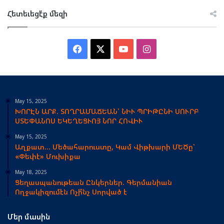
Հետեւեցէ՛ք մեզի
Facebook
X
YouTube
Instagram
May 15, 2025
ԽՈՐԷՆ ԱՐՔ. ՏՈՂՐԱՄԱՃԵԱՆ՝ ՆԻՒ ՊՐԻԹԸՆԻ ՍՈՒՐԲ
ՍՏԵՓԱՆՈՍ ԵԿԵՂԵՑՒՈՅ ՆՈՐ ՀՈՎԻՒ
May 15, 2025
Աղքատ… Մեծահարուստը, Կամ Վիթխարի ՄԵԾը՝
«Փեփէ» Մուխիքա
May 18, 2025
Ցեղասպանութեան Ընկերներ. Գերմանիան
Ողջակիզումէն Ոչի՞նչ Սորված է
Մեր մասին