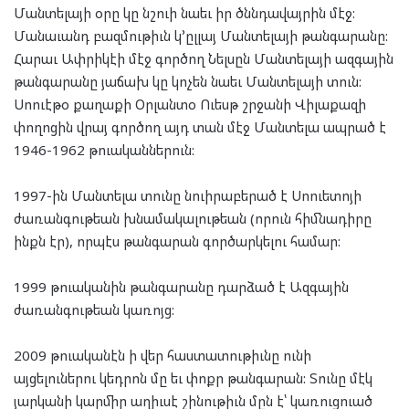
Մանտելայի օրը կը նշուի նաեւ իր ծննդավայրին մէջ:
Մանաւանդ բազմութիւն կ՚ըլլայ Մանտելայի թանգարանը:
Հարաւ Ափրիկէի մէջ գործող Նելսըն Մանտելայի ազգային
թանգարանը յաճախ կը կոչեն նաեւ Մանտելայի տուն:
Սոուէթօ քաղաքի Օրլանտօ Ուեսթ շրջանի Վիլաքազի
փողոցին վրայ գործող այդ տան մէջ Մանտելա ապրած է
1946-1962 թուականներուն:
1997-ին Մանտելա տունը նուիրաբերած է Սոուետոյի
ժառանգութեան խնամակալութեան (որուն հիմնադիրը
ինքն էր), որպէս թանգարան գործարկելու համար:
1999 թուականին թանգարանը դարձած է Ազգային
ժառանգութեան կառոյց:
2009 թուականէն ի վեր հաստատութիւնը ունի
այցելուներու կեդրոն մը եւ փոքր թանգարան: Տունը մէկ
յարկանի կարմիր աղիւսէ շինութիւն մըն է՝ կառուցուած