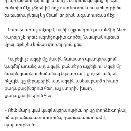
դէպի ազատութիւն կը տանէր, ես գիտակցեցայ, որ եթէ
բանտին մէջ չձգեմ իմ ողջ դառնութիւնս ու ատելութիւնս,
ես բանտարկեալ կը մնամ՝ նոյնիսկ ազատութեան մէջ:
– Նախ եւ առաջ պէտք է ազնիւ ըլլաս դուն քու անձիդ հետ:
Կարելի չէ որեւէ ազդեցութիւն գործել հասարակութեան
վրայ, եթէ չես կրնար փոխել դուն քեզ:
– Կարելի չէ ազգի մը մասին հաւաստի պատկերացում
կազմել՝ առանց այդ ազգին բանտերը այցելելու: Ազգի մը
մասին դատելու ժամանակ նկատի առէք ոչ թէ այն, թէ
ինչպէս կը վերաբերին այդ ազգին ամենաբարձր խաւի
քաղաքացիներուն հետ, այլ ստորին խաւի
քաղաքացիներուն հետ:
– Ոեւէ մարդ կամ կազմակերպութիւն, որ կը փորձէ գողնալ
իմ արժանապատուութիւնս, դատապարտուած է
պարտութեան: