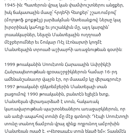
1945-ին: Պատերուն վրայ կան փամփուշտներու անցքեր,
իսկ ճակատային մասը՝ հրդեհի հետքեր՝ շշառումբով՝
(մոլոթոֆ քոքթէյլ) յարձակման հետեւանքով: Ներսը կայ
իւրօրինակ կահոյք եւ յուշանկիւն մը, այդ կարգին՝
լուսանկարներ, Նելսըն Մանտելային ուղղուած
մէջբերումներ եւ Շուկար Ռէյ Լէոնարտի կողմէ
Մանտելային տրուած աշխարհի առաջնութեան գօտին:
1999 թուականին Սոուէտոն Հարաւային Ափրիկէի
Հանրապետութեան զբօսաշրջիկներուն համար 16-րդ
ամենանշանաւոր վայրն էր, որ մասամբ կը վերագրուէր
1997 թուականի դեկտեմբերին Մանտելայի տան
բացումով: 1990 թուականին, բանտէն ելլելէն ետք,
Մանտելան վերադարձած է տուն, հակառակ
կառավարութեան պաշտօնեաներու առաջարկներուն, որ
ան աւելի ապահով տունի մը մէջ գտնուի: Դէպի Սոուէտոյի
տունը տանող ճամբուն վրայ զինք ողջունող ամբոխին
Մանտելան ըսած է. «Վերջապէս տուն եկած եմ»: Տասնմէկ