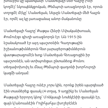
խումբին կը պատկանի: Մանտելայի մեծ հայրը (հօր
կողմէ)՝ Նկուպենկցուկան, Թեմպուի առաջնորդն էր, որուն
տղոցմէ մէկը՝ Մանտելան, Նելսըն Մանտելայի մեծ հայրն
էր, որմէ ալ կը յառաջանայ անոր մականունը:
Մանտելայի հայրը՝ Քաթլա Հենրի Մփականիսուան,
Քումուէզօ գիւղի առաջնորդն էր: Ան 1915-ին
նշանակուած էր այդ պաշտօնին: Գաղութային
իշխանութիւններուն հետ յարաբերութիւններուն
վատթարացումէն ետք Մանտելան հեռացուցին իր
պաշտօնէն, ան ստիպուեցաւ ընտանեօք Քունու
տեղափոխուիլ եւ մնալ Թեմպուի գաղտնի խորհուրդի
կազմի անդամ:
Մանտելայի հայրը ունէր չորս կին, որոնք իրեն պարգեւած
էին տասներեք զաւակ (4 տղայ, 9 աղջիկ) եւ Մանտելան
Քաթլայի երրորդ կնոջ՝ Մոնկապի Նոսեկէնիի զաւակն էր,
զայն կ՚անուանէին Րոլիհլահլա (խոշերէնէն