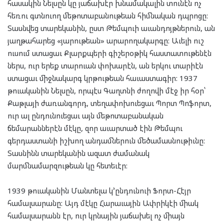
հասակին Նելսըն կը յաճախէր խնամակալին տունէն ոչ
հեռու գտնուող մեթոտաբանութեան հիմնական դպրոցը:
Տասնվեց տարեկանին, ըստ Թեմպուի աւանդոյթներուն, ան
յաղթահարեց «յարութեան» արարողակարգը: Աւելի ուշ
ուսում ստացաւ Քլարքպերի գիշերօթիկ հաստատութենէն
ներս, ուր երեք տարուան փոխարէն, ան երկու տարիէն
ստացաւ միջնակարգ կրթութեան հաւաստագիր: 1937
թուականին Նելսըն, որպէս Գաղտնի ժողովի մէջ իր հօր՝
Քաթլայի ժառանգորդ, տեղափոխուեցաւ Պորտ Պոֆորտ,
ուր ալ ընդունուեցաւ այն մեթոտաբանական
ճեմարաններէն մէկը, զոր աւարտած էին Թեմպու
գերդաստանի իշխող անդամներուն մեծամասնութիւնը:
Տասնինն տարեկանին ազատ ժամանակ
մարմնամարզութեան կը հետեւէր:
1939 թուականին Մանտելա կ՚ընդունուի Ֆորտ-Հէյր
համալսարանը: Այդ մէկը Հարաւային Ափրիկէի միակ
համալսարանն էր, ուր կրնային յաճախել ոչ միայն