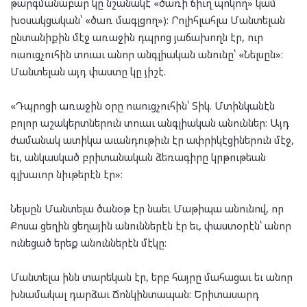
թարգմանաբար կը նշանակէ «ծառի ճիւղ պոկող» կամ
խօսակցական՝ «ծառ մագլցող»): Րոլիհլահլա Մանտելան
ընտանիքին մէջ առաջին դպրոց յաճախողն էր, ուր
ուսուցչուհին տուաւ անոր անգլիական անունը՝ «Նելսըն»:
Մանտելան այդ փաստը կը յիշէ.
«Դպրոցի առաջին օրը ուսուցչուհին՝ Տիկ. Մտինկանէն
բոլոր աշակերտներուն տուաւ անգլիական անուններ: Այդ
ժամանակ ատիկա աւանդութիւն էր ափրիկէցիներուն մէջ,
եւ, անկասկած բրիտանական ձեռագիրը կրթութեան
գլխաւոր նիւթերէն էր»:
Նելսըն Մանտելա ծանօթ էր նաեւ Մաթիպա անունով, որ
Քոսա ցեղին ցեղային անուններէն էր եւ, փաստօրէն՝ անոր
ունեցած երեք անուններէն մէկը:
Մանտելա ինն տարեկան էր, երբ հայրը մահացաւ եւ անոր
խնամակալ դարձաւ Ճոնկինտապան: Երիտասարդ