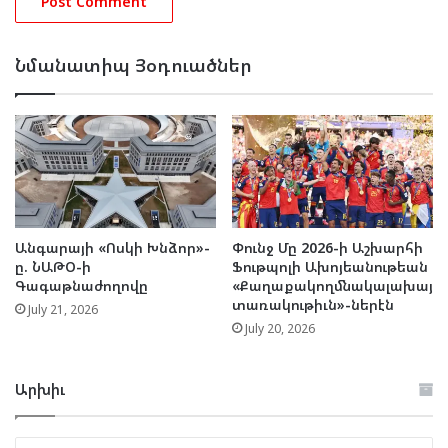
Նմանատիպ Յօդուածներ
Անգարայի «Ոսկի Խնձոր»-
Փունջ Մը 2026-ի Աշխարհի
ը. ՆԱԹՕ-ի
Ֆութպոլի Ախոյեանութեան
Գագաթնաժողովը
«Քաղաքակողմնակալախայ
տառակութիւն»-ներէն
July 21, 2026
July 20, 2026
Արխիւ
Արխիւ