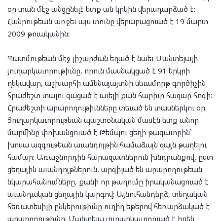
օր տան մէջ անցընելէ ետք ան կրկին վերադարձած է:
Հանրութեան առջեւ այս տունը վերաբացուած է 19 մարտ
2009 թուականին:
Պատմութեան մէջ յիշարժան եղած է նաեւ Մանտելայի
յուղարկաւորութիւնը, որուն մասնակցած է 91 երկրի
ղեկավար, աշխարհի ամենայայտնի սեւամորթ գործիչին
հրաժեշտ տալու գացած է աւելի քան հարիւր հազար հոգի։
Հրաժեշտի արարողութիւնները տեւած են տասներկու օր:
Յուղարկաւորութեան պաշտօնական մասէն ետք անոր
մարմինը փոխանցուած է Թեմպու ցեղի թագաւորին՝
խոսա ազգութեան աւանդոյթին համաձայն զայն թաղելու
համար: Առաջնորդին հարազատներուն խնդրանքով, ըստ
ցեղային աւանդոյթներուն, արգիլած են արարողութեան
նկարահանումները, քանի որ թաղումը իրականացուած է
աւանդական ցեղային կարգով: Այնուհանդերձ, տեղական
հեռատեսիլի ընկերութիւնը ուղիղ եթերով հեռարձակած է
արարողութիւնը: Մանտելա յուղարկաւորուած է իրեն