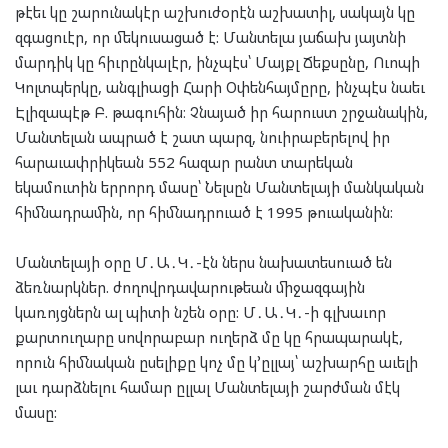
թէեւ կը շարունակէր աշխուժօրէն աշխատիլ, սակայն կը
զգացուէր, որ մեկուսացած է: Մանտելա յաճախ յայտնի
մարդիկ կը հիւրընկալէր, ինչպէս՝ Մայքլ Ճեքսընը, Ուոպի
Կոլտպերկը, անգլիացի Հարի Օփենհայմըրը, ինչպէս նաեւ
Էլիզապէթ Բ. թագուհին։ Չնայած իր հարուստ շրջանակին,
Մանտելան ապրած է շատ պարզ, նուիրաբերելով իր
հարաւափրիկեան 552 հազար րանտ տարեկան
եկամուտին երրորդ մասը՝ Նելսըն Մանտելայի մանկական
հիմնադրամին, որ հիմնադրուած է 1995 թուականին:
Մանտելայի օրը Մ․Ա․Կ․-էն ներս նախատեսուած են
ձեռնարկներ. ժողովրդավարութեան միջազգային
կառոյցներն ալ պիտի նշեն օրը: Մ․Ա․Կ․-ի գլխաւոր
քարտուղարը սովորաբար ուղերձ մը կը հրապարակէ,
որուն հիմնական ըսելիքը կոչ մը կ՚ըլլայ՝ աշխարհը աւելի
լաւ դարձնելու համար ըլլալ Մանտելայի շարժման մէկ
մասը: