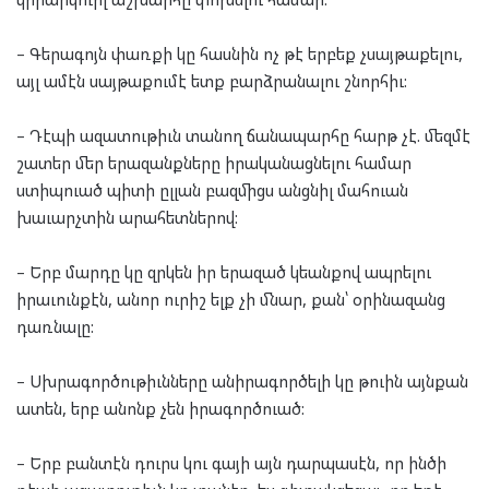
– Գերագոյն փառքի կը հասնին ոչ թէ երբեք չսայթաքելու,
այլ ամէն սայթաքումէ ետք բարձրանալու շնորհիւ:
– Դէպի ազատութիւն տանող ճանապարհը հարթ չէ. մեզմէ
շատեր մեր երազանքները իրականացնելու համար
ստիպուած պիտի ըլլան բազմիցս անցնիլ մահուան
խաւարչտին արահետներով:
– Երբ մարդը կը զրկեն իր երազած կեանքով ապրելու
իրաւունքէն, անոր ուրիշ ելք չի մնար, քան՝ օրինազանց
դառնալը:
– Սխրագործութիւնները անիրագործելի կը թուին այնքան
ատեն, երբ անոնք չեն իրագործուած:
– Երբ բանտէն դուրս կու գայի այն դարպասէն, որ ինծի