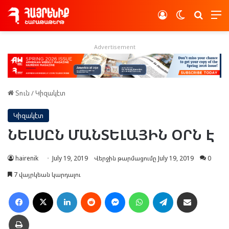
Log In
Switch skin
Որոնե
Advertisement
Տուն
/
Կիզակէտ
Կիզակէտ
ՆԵԼՍԸՆ ՄԱՆՏԵԼԱՅԻՆ ՕՐՆ Է
hairenik
July 19, 2019
Վերջին թարմացումը July 19, 2019
0
7 վայրկեան կարդալու
Facebook
X
LinkedIn
Reddit
Messenger
WhatsApp
Telegram
Ուղարկել նամակ
Տպել