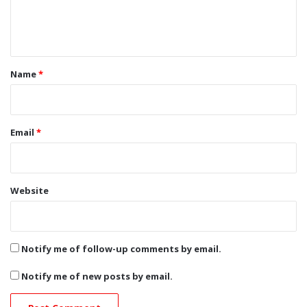
e
n
t
*
Name
*
Email
*
Website
Notify me of follow-up comments by email.
Notify me of new posts by email.