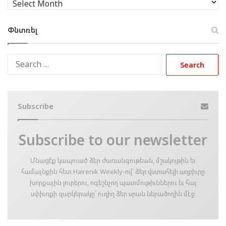
Փնտռել
Search
for:
Subscribe
Subscribe to our newsletter
Մնացէ՛ք կապուած ձեր ժառանգութեան, մշակոյթին եւ
համայնքին հետ Hairenik Weekly-ով՝ ձեր վստահելի աղբիւրը
խորքային լուրերու, ոգեշնչող պատմութիւններու եւ հայ
սփիւռքի զարկերակը՝ ուղիղ ձեր սրան ներածողին մէջ։