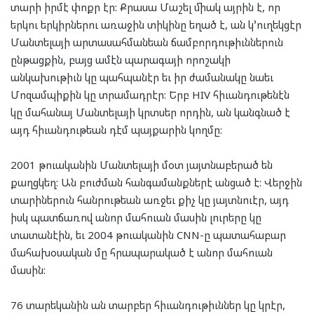
տարի իրմէ փոքր էր: Քրասա Մաշել միակ այրին է, որ
երկու երկիրներու առաջին տիկինը եղած է, ան կ՚ուղեկցէր
Մանտելայի արտասահմանեան ճամբորդութիւններուն
ընթացքին, բայց ամէն պարագայի որոշակի
անկախութիւն կը պահպանէր եւ իր ժամանակը նաեւ
Մոզամպիքին կը տրամադրէր: Երբ HIV հիւանդութենէն
կը մահանայ Մանտելայի կրտսեր որդին, ան կանգնած է
այդ հիւանդութեան դէմ պայքարին կողմը:
2001 թուականին Մանտելայի մօտ յայտնաբերած են
քաղցկեղ: Ան բուժման հանգամանքներէ անցած է: Վերջին
տարիներուն հանրութեան առջեւ քիչ կը յայտնուէր, այդ
իսկ պատճառով անոր մահուան մասին լուրերը կը
տատանէին, եւ 2004 թուականին CNN-ը պատահաբար
մահախօսական մը հրապարակած է անոր մահուան
մասին:
76 տարեկանին ան տարբեր հիւանդութիւններ կը կրէր,