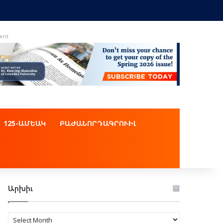
ent
125-ԱՄԵԱԿ
ԲԱԺԱՆՈՐԴԱԳՐՈՒԻԼ
Արխիւ
Արխիւ