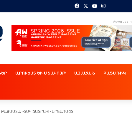
Facebook
X
YouTube
Instagram
Advertisem
ՆԵՐ
ԱՐՈՒԵՍՏ ԵՒ ՄՇԱԿՈՅԹ
ԱՅԼԱԶԱՆ
ԲԱՑԱՌԻԿ
Ը ԲԱԶՄԱՏԱԽՏԱԿ ՃԱՏՐԱԿԻ ՄՐՑԱԴԱՇՏ