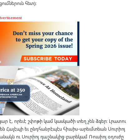
ւմներուն հետ):
dvertisement
ար է, որեւէ շփոթի կամ կասկածի տեղ չեն ձգեր: Լրատու
են Հալէպի եւ ընդհանրէպէս հիւսիս-արեւմտեան Սուրիոյ
բանակն ու Սուրիոյ դաշնակից-բարեկամ Ռուսիոյ օդուժը