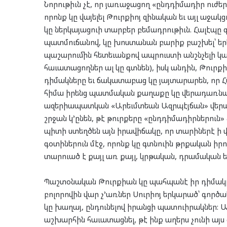
Նորութիւն չէ, որ յառաջացող «ընդդիմադիր ուժե
որոնք կը վայելել Թուրքիոյ զինական եւ այլ աջակց
կը ներկայացուի տարբեր բեմադրութիւն. Հալէպը
պատմուճանով, կը խոստանան բարիք բաշխել՝ եր
պաշարումին հետեւանքով ապրուստի անշնչելի կ
հաւատացողներ ալ կը գտնեն), իսկ անդին, Թու
դիմակները եւ ճակատաբաց կը յայտարարեն, որ Հ
հիմա իրենց պատմական քաղաքը կը վերադառնան 
ազերիապատկան «Արեւմտեան Ազրպէյճան» վերադա
շրջան կ’ընեն, թէ թուրքերը «ընդդիմադիրներուն
պիտի ստեղծեն այն իրավիճակը, որ տարիներէ ի վե
գօտիներուն մէջ, որոնք կը գտնուին թրքական իր
տարուած է քայլ առ քայլ, կրթական, դրամական եւ 
Պաշտօնական Թուրքիան կը պահպանէ իր դիմակը.
բոլորովին վար չ’առներ Սուրիոյ երկարած՝ գոր
կը խաղայ, ընդունելով իրանցի պատուիրակներ: Ա
աշխարհին հաւատացնել, թէ ինք աղերս չունի այս 