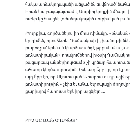
հակայարձակողականի անցած են եւ վճռած՝ նահ
Իրան եւս բացայայտած է Սուրիոյ կողքին մնալու ի
ուժեր կը հասցնէ յօժանդակութին սուրիական բան
Թուրքիա, գործածելով իր միւս դիմակը, «բնական
կը դիմեն, որովհետեւ Դամասկոսի իշխանութիւնն
քարոզչամեքենան կ’արձագանգէ թրքական այս «տ
բռնատիրական» որակումներով խօսիլ Դամասկոսի
բացարձակ անթերիութեամբ չի կրնար հպարտանալ
ահաւոր կեղծաւորութիւն: Իսկ այդ ե՞րբ էր, որ Է
այդ ե՞րբ էր, որ Սէուտական Արաբիա ու դրացին
բռնատիրութիւն» չէին եւ ահա, եւրոպացի ժողովր
քարիւղով հարուստ երկիրը այցելելու…
ՔԻՉ ՄԸ ԼԱՅՆ ՕՂԱԿՆԵՐ