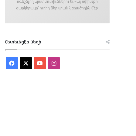
ոգեշնչող պատմութիւններու եւ հայ սփիւռքի
զարկերակը՝ ուղիղ ձեր սրան ներածողին մէջ։
Հետեւեցէ՛ք մեզի
Facebook
X
YouTube
Instagram