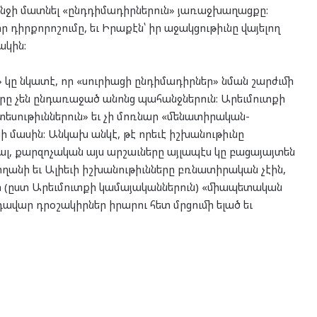
անջի մատնել «ընդդիմադիրներուն» յառաջխաղացքը:
ր դիրքորոշումը, եւ Իրաքէն՝ իր աջակցութիւնը վայելող
ակին:
» կը նկատէ, որ «սուրիացի ընդիմադիրներ» նման շարժւմի
երը չեն ընդառաջած անոնց պահանջներուն: Արեւմուտքի
եսութիւններուն» եւ չի մոռնար «մենատիրական-
 մասին: Անկախ անկէ, թէ որեւէ իշխանութիւնը
, քարզոչական այս արշաւները այլապէս կը բացայայտեն
րտողանի եւ Ալիեւի իշխանութիւնները բռնատիրական չէին,
եր (ըստ Արեւմուտքի կամայականներուն) «միապետական
դավար դրօշակիրներ իրարու հետ մրցումի ելած եւ