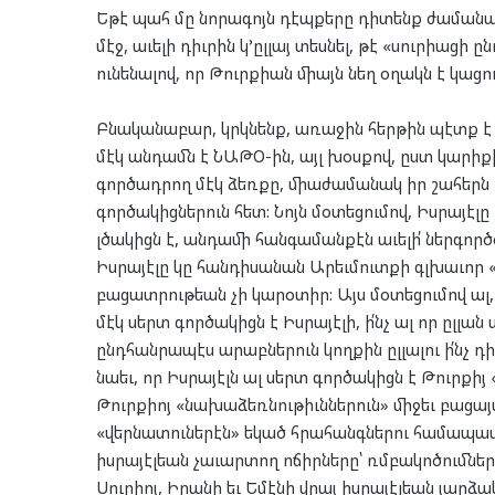
Եթէ պահ մը նորագոյն դէպքերը դիտենք ժամանա
մէջ, աւելի դիւրին կ’ըլլայ տեսնել, թէ «սուրիացի
ունենալով, որ Թուրքիան միայն նեղ օղակն է կացու
Բնականաբար, կրկնենք, առաջին հերթին պէտք է ա
մէկ անդամն է ՆԱԹՕ-ին, այլ խօսքով, ըստ կարի
գործադրող մէկ ձեռքը, միաժամանակ իր շահերն ո
գործակիցներուն հետ: Նոյն մօտեցումով, Իսրայէլ
լծակիցն է, անդամի հանգամանքէն աւելի՛ ներգործօ
Իսրայէլը կը հանդիսանան Արեւմուտքի գլխաւոր «
բացատրութեան չի կարօտիր: Այս մօտեցումով ալ, 
մէկ սերտ գործակիցն է Իսրայէլի, ի՛նչ ալ որ ըլլ
ընդհանրապէս արաբներուն կողքին ըլլալու ի՛նչ 
նաեւ, որ Իսրայէլն ալ սերտ գործակիցն է Թուրքիյ 
Թուրքիոյ «նախաձեռնութիւններուն» միջեւ բացայ
«վերնատուներէն» եկած հրահանգներու համապատ
իսրայէլեան չաւարտող ոճիրները՝ ռմբակոծումներ,
Սուրիոյ, Իրանի եւ Եմէնի վրայ իսրայէլեան յարձ