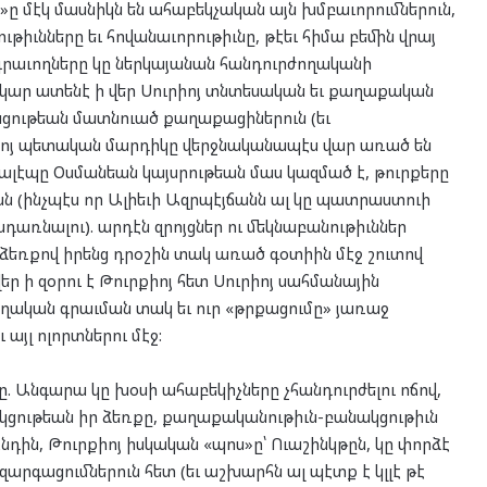
ր»ը մէկ մասնիկն են ահաբեկչական այն խմբաւորումներուն,
ութիւնները եւ հովանաւորութիւնը, թէեւ հիմա բեմին վրայ
 գրաւողները կը ներկայանան հանդուրժողականի
կար ատենէ ի վեր Սուրիոյ տնտեսական եւ քաղաքական
ացութեան մատնուած քաղաքացիներուն (եւ
րքիոյ պետական մարդիկը վերջնականապէս վար առած են
ալէպը Օսմանեան կայսրութեան մաս կազմած է, թուրքերը
(ինչպէս որ Ալիեւի Ազրպէյճանն ալ կը պատրաստուի
ռնալու). արդէն զրոյցներ ու մեկնաբանութիւններ
» ձեռքով իրենց դրօշին տակ առած գօտիին մէջ շուտով
ր ի զօրու է Թուրքիոյ հետ Սուրիոյ սահմանային
ողական գրաւման տակ եւ ուր «թրքացումը» յառաջ
այլ ոլորտներու մէջ:
 Անգարա կը խօսի ահաբեկիչները չհանդուրժելու ոճով,
ծակցութեան իր ձեռքը, քաղաքականութիւն-բանակցութիւն
նդին, Թուրքիոյ իսկական «պոս»ը՝ Ուաշինկթըն, կը փորձէ
զարգացումներուն հետ (եւ աշխարհն ալ պէտք է կլլէ թէ