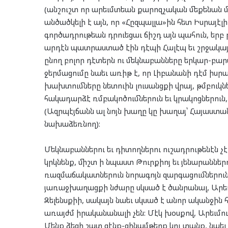
(անշուշտ որ արեւմտեան քարոզչական մեքենան մեծ
անծածկելի է այն, որ «Հըզպալլա»ին հետ Իսրայէ
գործադրութեան դրուեցաւ ճիշդ այն պահուն, երբ
արդէն պատրաստած էին դէպի Հալէպ եւ շրջակայք
ընող բոլոր դէտերն ու մեկնաբանները երկար-բա
ջերմացումը նաեւ առիթ է, որ Լիբանանի դէմ իսրա
խախտումները նետուին լուսանցքի վրայ, թմբուկներ
հակադարձէ ռմբակոծումներուն եւ կրակոցներուն
(Ազրպէյճանն ալ նոյն խաղը կը խաղայ՝ Հայաստա
նախաձեռնող):
Մեկնաբաններու եւ դիտողներու ուշադրութենէն չէ
կրկնենք, միշտ ի նպաստ Թուրքիոյ եւ յենարաններո
ռազմաճակատներուն նորագոյն զարգացումներուն 
յառաջխաղացքի նժարը սկսած է ծանրանալ, Արեւմ
Զելենսքիի, սակայն նաեւ սկսած է անոր ականջին
առայժմ իրականանալի չեն: Մէկ խօսքով, Արեւմու
Մենք ձեզի շատ զէնք-զինամթերք կու տանք, նաեւ 