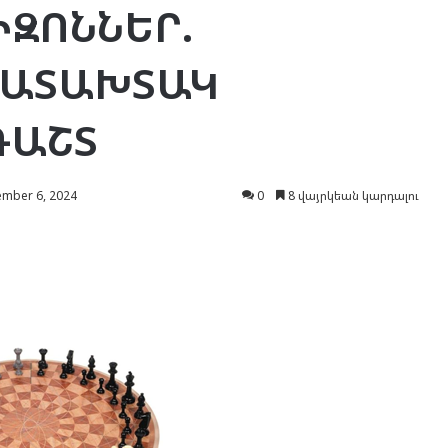
ԻԶՈՆՆԵՐ.
ՄԱՏԱԽՏԱԿ
ԴԱՇՏ
mber 6, 2024
0
8 վայրկեան կարդալու