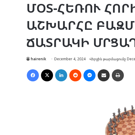
ՄՕՏ-ՀԵՌՈՒ ՀՈՐ
ԱՇԽԱՐՀԸ ԲԱԶ
ՃԱՏՐԱԿԻ ՄՐՑԱ
hairenik
December 4, 2024
Վերջին թարմացումը Dece
Facebook
X
LinkedIn
Reddit
Messenger
Ուղարկել նամակ
Տպել