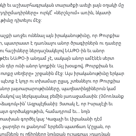
կի եւ աշխարհագրական տարածքի աւելի լայն օղակի մը
 ընդդիըմադիրները» ուրկէ՞ «ներշնչում» առին, նկատի
թիւնը դիտելու մէջ:
չքի առջեւ ունենալ այն իրականութիւնը, որ Թուրքիա
քի, պատրաստ է դառնալու անոր ծրագիրներն ու դաւերը
ւ հաշիւները ներդաշնակելով ՆԱԹՕ-ին եւ անոր
ը թէեւ ՆԱԹՕ-ի անդամ չէ, սակայն անոր ամէնէն սերտ
ն դեր ունի անոր կողքին: Այլ խօսքով, Թուրքիան եւ
ոտքը տեղերը» շրջանին մէջ: Այս իրականութիւնը երկար
պէտք է կոյր ու տխամար ըլլալ, չտեսնելու որ Թուրքիա
ան անոր յայտարարութիւնները, պաղեստինցիներուն կամ
դիմակով ալ ներկայանայ բեմին յառաջամասին: (Չմոռնանք
«ձագուկ»ին՝ Ազրպէյճանի): Յստակ է, որ Իսրայէլի եւ
այտ գործակցութիւն, համադրում եւ… նոյն
ասխան գործել կայ: Կազայի եւ Լիբանանի դէմ
 ջարդեր ու քանդում՝ երբեմն պատճառ կ’ըլլան, որ
ակումներն ու ոճիրները նոյնքան ուշագրաւ չդառնան