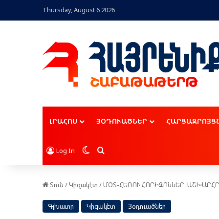
Thursday, August 6 2026
ԼՐԱՀՈՍ
ՅՕԴՈՒԱԾՆԵՐ
ՀԱՐՑԱԶՐՈՅՑ
Switch skin
Որոնել
Log In
Տուն
/
Կիզակէտ
/
ՄՕՏ-ՀԵՌՈՒ ՀՈՐԻԶՈՆՆԵՐ. ԱՇԽԱՐՀ
Գլխաւոր
Կիզակէտ
Յօդուածներ