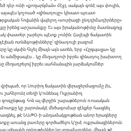
 դեր ունի «քողարկման» մէջ), սակայն գոնէ այս փուլին,
լի այսպէս կոչուած «զինադուլը» կիսատ-պռատ
 թրքական հովանին վայելող «սուրիացի ընդդիմադիրները»
ը իրենց արշաւանքը: Եւ այս իրականութիւնը մատնացոյց
րակ փաստեր շարելու պէտք չունին: Հալէպի ճակատին
յէլեան ոտնձգութիւնները՝ զինադուլի բազում
ը կը սկսին հնչել միայն այն ատեն, երբ «Հըզպալլա» կը
, եւ անմիջապէս… կը մեղադրուի իբրեւ զինադուլ խախտող
նը մեղադրելով իբրեւ սահմանային յարձակումներ
 վրիպած, որ Սուրիոյ ճակատին վերաջերմացումը (եւ,
ւ շահերուն) տեղի կ’ունենայ Ուքրանիոյ
զուգընթաց. հոն ալ վերջին շաբաթներուն ռուսական
ուտքը կը շարունակէ մեծագումար զէնքեր հասցնել
 հասցնել, թէ ՆԱԹՕ-ի անդամակցութեան անոր երազները
տքը առանց բառերը գործածելու կ’ըսէ ուքրանացիներուն:
այլ տեսակի օգնութիւններ կը տրամադրենք, միայն թէ