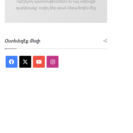
ոգեշնչող պատմութիւններու եւ հայ սփիւռքի
զարկերակը՝ ուղիղ ձեր սրան ներածողին մէջ։
Հետեւեցէ՛ք մեզի
Facebook
X
YouTube
Instagram