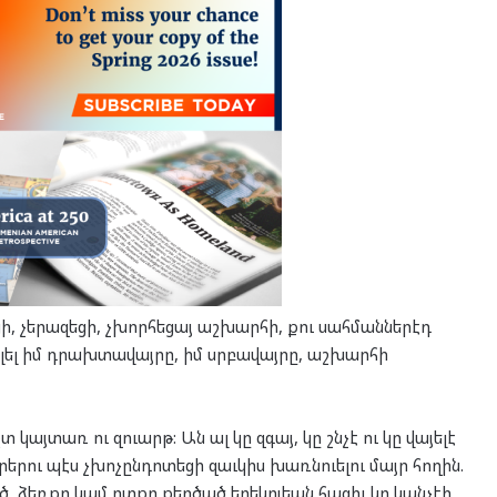
ի, չերազեցի, չխորհեցայ աշխարհի, քու սահմաններէդ
այելել իմ դրախտավայրը, իմ սրբավայրը, աշխարհի
տ կայտառ ու զուարթ: Ան ալ կը զգայ, կը շնչէ ու կը վայելէ
րերու պէս չխոչընդոտեցի զաւկիս խառնուելու մայր հողին.
ծ, ձեռքը կամ ոտքը քերծած երեկոյեան հազիւ կը կանչէի