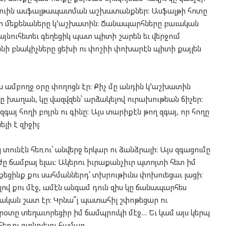
տարուին ասֆալթապատման աշխատանքներ: Ասֆալթի հոտը
շոր մեքենաները կ՚աշխատին: Ճանապարհները բաւական
 այնուհետեւ գեղեցիկ պատ պիտի շարեն եւ վերջում
ի բնակիչները ցեխի ու փոշիի փոխարէն պիտի քայլեն
էս ամբողջ օրը փողոցն էր: Քիչ մը անդին կ՚աշխատին
կը խաղան, կը վազվզեն՝ արձակելով ուրախութեան ճիչեր:
գայ հողի բոյրն ու գինը: Այս տարիքէն թող զգայ, որ հողը
լի է զիջիլ:
ունէն հեռու՝ անվերջ երկար ու ձանձրալի: Այս զգացումը
ը ճամբայ ելաւ: Ակերու իւրաքանչիւր պտոյտի հետ իմ
քեցինք քու սահմաններդ՝ տխրութիւնս փոխուեցաւ լացի:
լով քու մէջ, ամէն անգամ դուն զիս կը ճանապարհես
կան շատ էր: Կրնա՞յ պատահիլ շփոթեցար ու
արօտը տեղաւորեցիր իմ ճամպրուկի մէջ… Եւ կամ այս կերպ
հեռու գտնուելու համար…