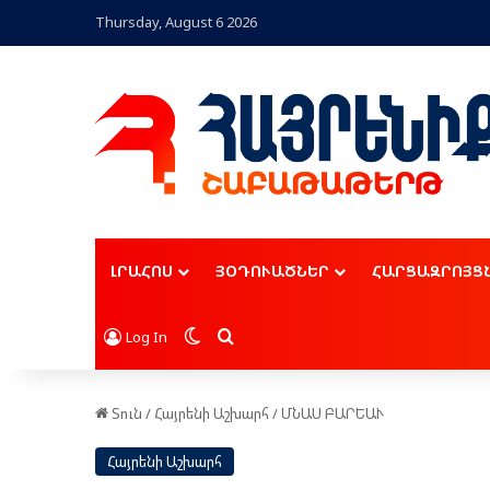
Thursday, August 6 2026
ԼՐԱՀՈՍ
ՅՕԴՈՒԱԾՆԵՐ
ՀԱՐՑԱԶՐՈՅՑ
Switch skin
Որոնել
Log In
Տուն
/
Հայրենի Աշխարհ
/
ՄՆԱՍ ԲԱՐԵԱՒ
Հայրենի Աշխարհ