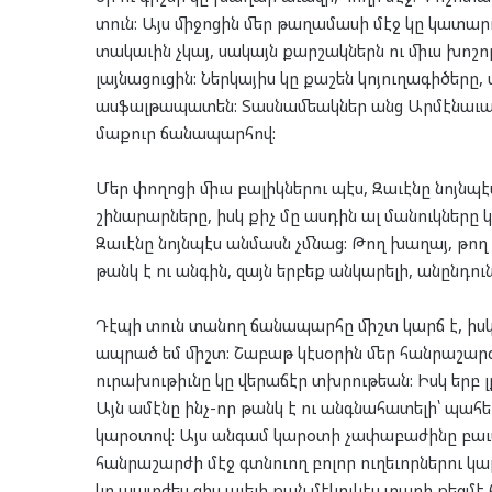
տուն: Այս միջոցին մեր թաղամասի մէջ կը կա
տակաւին չկայ, սակայն քարշակներն ու միւս խո
լայնացուցին: Ներկայիս կը քաշեն կոյուղագիծերը,
ասֆալթապատեն: Տասնամեակներ անց Արմէնաւան
մաքուր ճանապարհով:
Մեր փողոցի միւս բալիկներու պէս, Զաւէնը նոյնպ
շինարարները, իսկ քիչ մը ասդին ալ մանուկները 
Զաւէնը նոյնպէս անմասն չմնաց: Թող խաղայ, թող զ
թանկ է ու անգին, զայն երբեք անկարելի, անընդունե
Դէպի տուն տանող ճանապարհը միշտ կարճ է, իսկ տ
ապրած եմ միշտ: Շաբաթ կէսօրին մեր հանրաշարժ
ուրախութիւնը կը վերաճէր տխրութեան: Իսկ երբ լ
Այն ամէնը ինչ-որ թանկ է ու անգնահատելի՝ պահե
կարօտով: Այս անգամ կարօտի չափաբաժինը բաւա
հանրաշարժի մէջ գտնուող բոլոր ուղեւորներու կ
կը պատժես զիս աւելի քան մէկուկէս տարի քեզմէ 