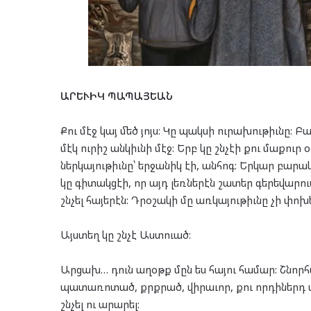
ԱՐԵՒԻԿ ՊԱՊԱՅԵԱՆ
Քու մէջ կայ մեծ յոյս: Կը պակսի ուրախութիւնը: 
մէկ ուրիշ անկիւնի մէջ: Երբ կը շնչէի քու մաքուր 
ներկայութիւնը՝ երջանիկ էի, անհոգ: Երկար բար
կը գիտակցէի, որ այդ լեռներէն շատեր գերեվարո
շնչել հայերէն: Դրօշակի մը առկայութիւնը չի փոխ
Այստեղ կը շնչէ Աստուած:
Արցախ… դուն աղօթք մըն ես հայու համար: Շնորհա
պատառոտած, քրքրած, վիրաւոր, քու որդիներդ ար
շնչել ու արարել: