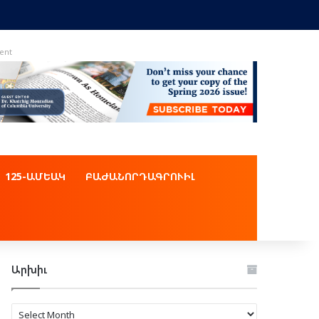
ent
125-ԱՄԵԱԿ
ԲԱԺԱՆՈՐԴԱԳՐՈՒԻԼ
Արխիւ
Արխիւ