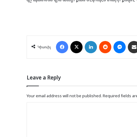
Facebook
X
LinkedIn
Reddit
Mess
Կիսուիլ
Leave a Reply
Your email address will not be published.
Required fields a
C
o
m
m