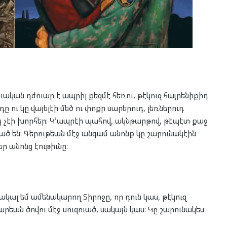
Բաւական դժուար է ապրիլ քեզմէ հեռու, թէկուզ հայրենիքիդ
օդը ու կը վայելէի մեծ ու փոքր սարերուդ, լեռներուդ
ակ չէի խորհեր: Կ՚ապրէի պահով, ակնթարթով, թէպէտ քաջ
ւած են: Գերութեան մէջ անգամ անոնք կը շարունակէին
եր անոնց էութիւնը:
կալ եմ ամենակարող Տիրոջը, որ դուն կաս, թէկուզ
եան ծովու մէջ սուզուած, սակայն կաս: Կը շարունակես