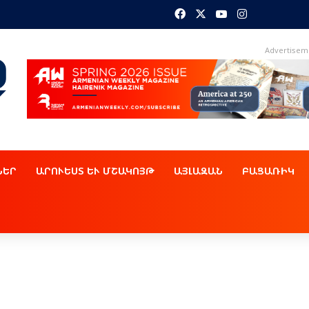
Facebook
X
YouTube
Instagram
Advertisem
ՆԵՐ
ԱՐՈՒԵՍՏ ԵՒ ՄՇԱԿՈՅԹ
ԱՅԼԱԶԱՆ
ԲԱՑԱՌԻԿ