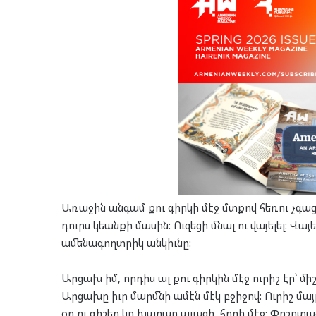
Առաջին անգամ քու գիրկի մէջ մտքով հեռու չգաց
դուրս կեանքի մասին: Ուզեցի մնալ ու վայելել: Վ
ամենագողտրիկ անկիւնը:
Արցախ իմ, որդիս ալ քու գիրկին մէջ ուրիշ էր՝ միշ
Արցախը իւր մարմնի ամէն մէկ բջիջով: Ուրիշ մայ
օր ու գիշեր կը խաղար աւազի, հողի մէջ: Փոշոտա