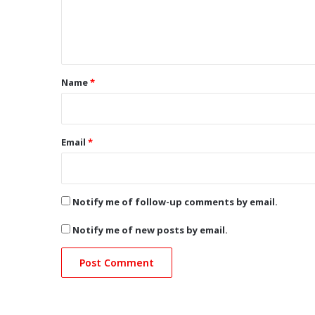
e
n
t
*
Name
*
Email
*
Notify me of follow-up comments by email.
Notify me of new posts by email.