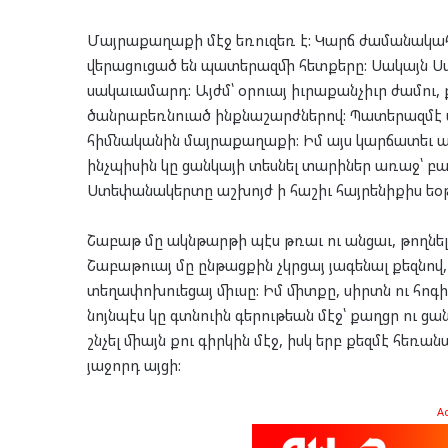
Մայրաքաղաքի մէջ եռուզեռ է: Կարճ ժամանակա
վերացուցած են պատերազմի հետքերը: Սակայն Ստ
սակաւամարդ: Այժմ՝ օրուայ իւրաքանչիւր ժամու,
ծանրաբեռնուած ինքնաշարժներով: Պատերազմէ վ
հիմնականին մայրաքաղաքի: Իմ այս կարճատեւ այ
ինչպիսին կը ցանկայի տեսնել տարիներ առաջ՝ բա
Ստեփանակերտը աշխոյժ ի հաշիւ հայրենիքիս եօ
Շաբաթ մը ակնթարթի պէս թռաւ ու անցաւ, թողնել
Շաբաթուայ մը ընթացքին չկրցայ յագենալ քեզնո
տեղափոխուեցայ միւսը: Իմ միտքը, սիրտն ու հոգին
նոյնպէս կը գտնուին գերութեան մէջ՝ քաղցր ու ց
շնչել միայն քու գիրկին մէջ, իսկ երբ քեզմէ հե
յաջորդ այցի:
A