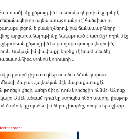
հատուածի մը ընթացքին Ստեփանակերտի մէջ գրեթէ
եփանակերտը այլեւս առաջուանը չէ՝ հանգիստ ու
 քաղաքս լեցուն է բնակիչներով, իսկ ճանապարհները
երջ արցախահայութիւնը հաւաքուած է ափ մը հողին մէջ,
ցելութեան ընթացքին ես քաղաքս գտայ այնպիսին,
նուկ: Սակայն իմ փափաքը երբեք չէ եղած տեսնել
թանասունհինգ տոկոս կորուստի…
ով լոկ թարմ յիշատակներ ու անսահման կարօտ:
վ, մնացի ծարաւ: Հայկական մէկ մայրաքաղաքէն
 թողեցի քեզի, աւելի ճիշդ՝ դուն կորզեցիր ինձմէ: Անոնք
անկալի: Ամէն անգամ դուն կը ստիպես ինծի ապրիլ, լիաթոք
ռանամ ծածուկ կը պահես իմ ներաշխարհը, որպէս երաշխիք
dvertisement