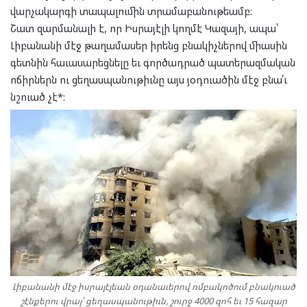
վարչակարգի տապալումին տրամաբանութեամբ:
Շատ զարմանալի է, որ Իսրայէլի կողմէ Կազայի, ապա՝
Լիբանանի մէջ թաղամասեր իրենց բնակիչներով միասին
գետնին հաւասարեցնելը եւ գործադրած պատերազմական
ոճիրներն ու ցեղասպանութիւնը այս յօդուածին մէջ բնա՛ւ
նշուած չէ*:
Լիբանանի մէջ իսրայէլեան օդանաւերով ռմբակոծում բնակուած
շէնքերու վրայ՝ ցեղասպանութիւն, շուրջ 4000 զոհ եւ 15 հազար