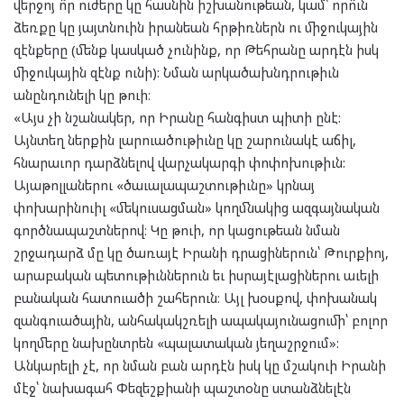
վերջոյ ո՞ր ուժերը կը հասնին իշխանութեան, կամ՝ որո՞ւն
ձեռքը կը յայտնուին իրանեան հրթիռներն ու միջուկային
զէնքերը (մենք կասկած չունինք, որ Թեհրանը արդէն իսկ
միջուկային զէնք ունի): Նման արկածախնդրութիւն
անընդունելի կը թուի։
«Այս չի նշանակեր, որ Իրանը հանգիստ պիտի ընէ:
Այնտեղ ներքին լարուածութիւնը կը շարունակէ աճիլ,
հնարաւոր դարձնելով վարչակարգի փոփոխութիւն:
Այաթոլլաներու «ծաւալապաշտութիւնը» կրնայ
փոխարինուիլ «մեկուսացման» կողմնակից ազգայնական
գործնապաշտներով։ Կը թուի, որ կացութեան նման
շրջադարձ մը կը ծառայէ Իրանի դրացիներուն՝ Թուրքիոյ,
արաբական պետութիւններուն եւ իսրայէլացիներու աւելի
բանական հատուածի շահերուն։ Այլ խօսքով, փոխանակ
զանգուածային, անհակակշռելի ապակայունացումի՝ բոլոր
կողմերը նախընտրեն «պալատական յեղաշրջում»:
Անկարելի չէ, որ նման բան արդէն իսկ կը մշակուի Իրանի
մէջ՝ նախագահ Փեզեշքիանի պաշտօնը ստանձնելէն