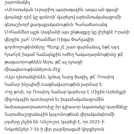
շարունակել։
«Սէուտական Արաբիոյ պարագային, ապա ան զգալի
վտանգի դէմ կը գտնուի՝ վարելով արեւմտականացումի
գերաշխոյժ քաղաքականութիւն։ Գահաժառանգ
Մոհամմետ պըն Սալմանի այս ընթացքը կը յիշեցնէ Իրանի
վերջին շահ՝ Մոհամմետ Ռիզա Փահլավիի
գործողութիւնները։ Պէտք չէ շատ զարմանալ, եթէ այդ
հրահրէ իսլամ համայնքին ուժեղ հակադարձութիւնը թէ՛
թագաւորութենէն ներս, թէ՛ ալ դրացի
միապետութիւններուն մէջ:
«Այս դիտանկիւնէն, կրնայ հարց ծագիլ, թէ՝ Ռուսիոյ
համար ինչպիսի՞ ռազմավարութիւն յարմար է:
«Կը թուի, որ Ռուսիոյ համար կարեւոր է Միջին Արեւելքի
միջուկային դառնալուն եւ իսլամականացումին
նախապատրաստուիլը իր գլխաւոր նպատակը դարձնելը:
Տարածաշրջանային կայունութեան վերականգնումի
յոյսերը չնչին են: Անշուշտ, կարելի է, որ 2023-ի
հոկտեմբեր 7-էն ի վեր բարձրացած կիրքերուն