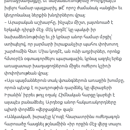
յառաջխաղացքը, եւ՝ նախաձեռնութիւնը Թուրքիայէն
խլելու համար պայքարիլ, թէ՞ որոշ ժամանակ «անցնի» եւ
կեդրոնանայ ներքին խնդիրներու վրայ։
– Արաբական աշխարհը, ինչպէս միշտ, յայտնուած է
երկակի դիրքի մէջ. մէկ կողմէ՝ կը պակսի իր
նախաձեռնութիւնը եւ չի կրնար անոր համար մրցիլ՝
ստիպելով, որ յարմարի իւրաքանչիւր պահու փոխուող
շարժումին հետ: Միւս կողմէ, ան ունի աղբիւրներ, որոնք
հմտօրէն օգտագործելու պարագային, կրնայ ազդել երեք
առաջատար խաղացողներուն միջեւ ուժերու կշիռի
փոփոխութեան վրայ:
«Այս պայմաններուն տակ վտանգներուն առաջին խումբը,
որուն պէտք է ուշադրութիւն դարձնել, կը վերաբերի
Իրանին՝ իբրեւ թոյլ օղակ։ Հիմնական հարցը կարելի է
այսպէս բանաձեւել. Արդեօք անոր հակառակորդները
պիտի փորձե՞ն «վերջացնել» զայն:
«Անկասկած, իսրայէլը կ՚ուզէ հնարաւորինս ուժեղագոյն
հարուածը հասցնել թշնամիին «իր որջին մէջ վերջ տալու