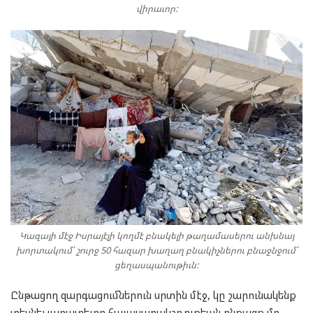
վիրաւոր:
Կազայի մէջ Իսրայէլի կողմէ բնակելի թաղամասերու անխնայ
խորտակում՝ շուրջ 50 հազար խաղաղ բնակիչներու բնաջնջում՝
ցեղասպանութիւն:
Ընթացող զարգացումներուն սրտին մէջ, կը շարունակենք
տեսնել յարատեւող հաւասարակշռութեան ընթացք մը,