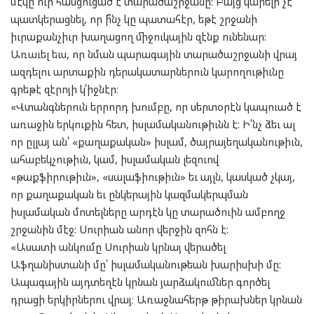
մէկը ո՛ւր հասցուցած է տարածաշրջանը: Բայց կարելի չէ
պատկերացնել, որ ի՞նչ կը պատահէր, եթէ շրջանի
իւրաքանչիւր խաղացող միջուկային զէնք ունենար:
Առաւել եւս, որ նման պարագային տարածաշրջանի վրայ
ազդելու արտաքին դերակատարներուն կարողութիւնը
գրեթէ զէրոյի կ՛իջնէր։
«Վտանգներուն երրորդ խումբը, որ սերտօրէն կապուած է
առաջին երկուքին հետ, իսլամականութիւնն է: Ի՛նչ ձեւ ալ
որ ըլլայ ան՝ «քաղաքական» իսլամ, ծայրայեղականութիւն,
ահաբեկչութիւն, կամ, իսլամական լեզուով
«թաքֆիրութիւն», «սալաֆիութիւն» եւ այլն, կասկած չկայ,
որ քաղաքական եւ ընկերային կազմակերպման
իսլամական մոտելները արդէն կը տարածուին ամբողջ
շրջանին մէջ: Սուրիան անոր վերջին զոհն է:
«Ասատի անկումը Սուրիան կրնայ վերածել
Աֆղանիստանի մը՝ իսլամականութեան խարիսխի մը:
Ապագային այդտեղէն կրնան յարձակումներ գործել
դրացի երկիրներու վրայ։ Առաջնահերթ թիրախներ կրնան