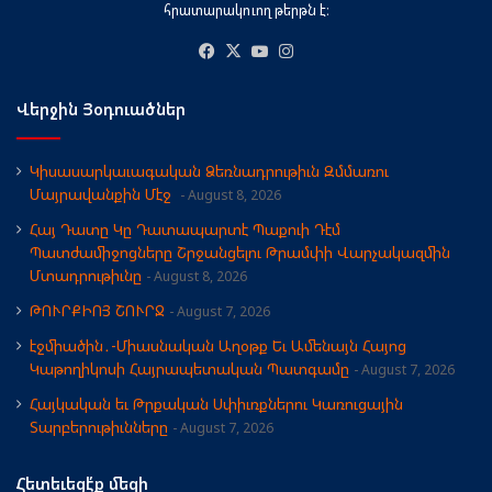
հրատարակուող թերթն է։
Facebook
X
YouTube
Instagram
Վերջին Յօդուածներ
Կիսասարկաւագական Ձեռնադրութիւն Զմմառու
Մայրավանքին Մէջ
August 8, 2026
Հայ Դատը Կը Դատապարտէ Պաքուի Դէմ
Պատժամիջոցները Շրջանցելու Թրամփի Վարչակազմին
Մտադրութիւնը
August 8, 2026
ԹՈՒՐՔԻՈՅ ՇՈՒՐՋ
August 7, 2026
էջմիածին․-Միասնական Աղօթք Եւ Ամենայն Հայոց
Կաթողիկոսի Հայրապետական Պատգամը
August 7, 2026
Հայկական եւ Թրքական Սփիւռքներու Կառուցային
Տարբերութիւնները
August 7, 2026
Հետեւեցէ՛ք մեզի