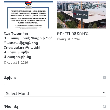
Հայ Դատը Կը
ԹՈՒՐՔԻՈՅ ՇՈՒՐՋ
Դատապարտէ Պաքուի Դէմ
August 7, 2026
Պատժամիջոցները
Շրջանցելու Թրամփի
Վարչակազմին
Մտադրութիւնը
August 8, 2026
Արխիւ
Արխիւ
Փնտռել