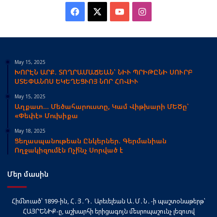
Facebook
X
YouTube
Instagram
May 15, 2025
ԽՈՐԷՆ ԱՐՔ. ՏՈՂՐԱՄԱՃԵԱՆ՝ ՆԻՒ ՊՐԻԹԸՆԻ ՍՈՒՐԲ
ՍՏԵՓԱՆՈՍ ԵԿԵՂԵՑՒՈՅ ՆՈՐ ՀՈՎԻՒ
May 15, 2025
Աղքատ… Մեծահարուստը, Կամ Վիթխարի ՄԵԾը՝
«Փեփէ» Մուխիքա
May 18, 2025
Ցեղասպանութեան Ընկերներ. Գերմանիան
Ողջակիզումէն Ոչի՞նչ Սորված է
Մեր մասին
Հիմնուած՝ 1899-ին, Հ․Յ․Դ․ Արեւելեան Ա․Մ․Ն․-ի պաշտօնաթերթ՝
ՀԱՅՐԵՆԻՔ-ը, աշխարհի երիցագոյն մեսրոպաշունչ լեզուով