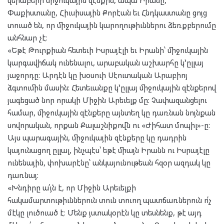
Փաքիստանը, Հիւսիսային Քորէան եւ Հնդկաստանը ցոյց
տուած են, որ միջուկային կարողութիւններու ձեռքբերումը
անհնար չէ։
«Եթէ Թուրքիան հետեւի Իսրայէլի եւ Իրանի՝ միջուկային
կարգավիճակ ունենալու, արաբական աշխարհը կ՚ըլլայ
յաջորդը: Արդէն կը խօսուի Սէուտական Արաբիոյ
ձգտումին մասին: Հետեւանքը կ՚ըլլայ միջուկային զէնքերով
յագեցած նոր որակի Միջին Արեւելք մը: Չափազանցելու
համար, միջուկային զէնքերը այնտեղ կը դառնան նոյնքան
սովորական, որքան Քալաշնիքովն ու «Ժիհատ մոպիլ»-ը:
Այս պարագային, միջուկային զէնքերը կը դադրին
կայունացող ըլլալ, ինչպէս՝ եթէ միայն Իրանն ու Իսրայէլը
ունենային, փոխարէնը՝ անկայունութեան հզօր ազդակ կը
դառնայ:
«Խնդիրը ա՛յն է, որ Միջին Արեւելքի
հակամարտութիւններուն տուն տուող պատճառներուն ո՛չ
մէկը լուծուած է։ Մենք յստակօրէն կը տեսնենք, թէ այդ