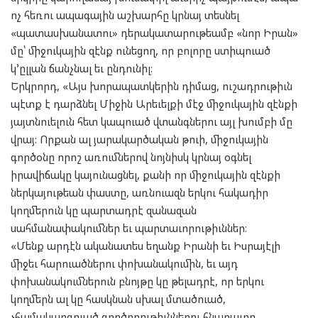
ոչ հեռու ապագային աշխարհը կրնայ տեսնել
«պատասխանատու» դերակատարութեամբ «նոր Իրան»
մը՝ միջուկային զէնք ունեցող, որ բոլորը ստիպուած
կ՚ըլլան ճանչնալ եւ ընդունիլ։
Երկրորդ, «Այս խորապատկերին դիմաց, ուշադրութիւն
պէտք է դարձնել Միջին Արեւելքի մէջ միջուկային զէնքի
յայտնուելուն հետ կապուած վտանգներու այլ խումբի մը
վրայ։ Որքան ալ յարակարծական թուի, միջուկային
գործօնը որոշ առումներով նոյնիսկ կրնայ օգնել
իրավիճակը կայունացնել, քանի որ միջուկային զէնքի
ներկայութեան փաստը, առնուազն երկու հակադիր
կողմերուն կը պարտադրէ զանազան
սահմանափակումներ եւ պարտաւորութիւններ։
«Մենք արդէն ականատես եղանք Իրանի եւ Իսրայէլի
միջեւ հարուածներու փոխանակումին, եւ այդ
փոխանակումներուն բնոյթը կը թելադրէ, որ երկու
կողմերն ալ կը հասկնան սխալ մտածուած,
չհամակարգուած գործողութիւններու հնարաւոր