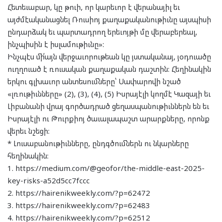
Հետեւաբար, կը թուի, որ կարեւոր է վերանայիլ եւ
այժմէականացնել Ռուսիոյ քաղաքականութիւնը այսպիսի
ընդարձակ եւ պարտադրող երեւոյթի մը վերաբերեալ,
ինչպիսին է իսլամութիւնը»:
Ինչպէս մի՛այն վերջաւորութեան կը յստականայ, յօդուածը
ուղղուած է ռուսական քաղաքական դաշտին: Հեղինակին
երկու գլխաւոր անտեսումները՝ Սափարովի նշած
«լռութիւնները» (2), (3), (4), (5) Իսրայէլի կողմէ Կազայի եւ
Լիբանանի վրայ գործադրած ցեղասպանութիւններն են եւ
Իսրայէլի ու Թուրքիոյ ծաւալապաշտ արարքները, որոնք
վերեւ նշեցի:
* Լուսաբանութիւնները, ընդգծումներն ու նկարները
հեղինակին:
1. https://medium.com/@geofor/the-middle-east-2025-
key-risks-a52d5cc7fccc
2. https://hairenikweekly.com/?p=62472
3. https://hairenikweekly.com/?p=62483
4. https://hairenikweekly.com/?p=62512