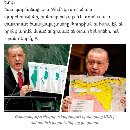
ետք»։
Շատ զարմանալի եւ անհիմն կը գտնեմ այս
պարբերութիւնը, քանի որ իսկական եւ գործնապէս
փաստուած ծաւալապաշտները Թուրքիան եւ Իսրայէլն են,
որոնք արդէն մտած եւ գրաւած են օտար երկիրներ, իսկ
Իրանը՝ երբե՛ք *:
Ծաւալապաշտ Թուրքիոյ նախագահ Էրտողանը ՄԱԿ-ի
ամպիոնէն քարտէսներ կը ցուցադրէ: