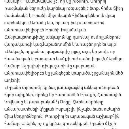
համար»։ Պատահական չէ, որ կը խօսուի, Սուրիոյ
ռազմական ներուժը կարենալ ոչնչացնելէ ետք, հիմա ճի՛շդ
ժամանակն է Իրանի միջուկային հիմնարկներուն վրայ
յարձակելու: Առաւել եւս, որ այդ իսկ պատճառով
անխուսափելիօրէն Իրանի Իսլամական
Հանրապետութիւնը անկայուն կը դառնայ ու մոլլաներուն
վարչակարգի կազմաքանդումին կ՚առաջնորդէ եւ այլն:
«Սակայն, որքան ալ գայթակղիչ ըլլայ այդ, կը թուի, որ
հաւանական է բաւարար կամքի ուժ գտնուի զայն մերժելու
համար: Այդպիսի դիպաշարի մը պարագան
անխուսափելիօրէն կը յանգեցնէ տարածաշրջանային մեծ
աղէտի:
«Իրանի փլուզումը կրնայ յառաջացնել անկայունութեան
հզօր ալիքներ, որոնք կը հարուածեն Իրաքը, Հարաւային
Կովկասը եւ (արաբական*) Ծոցը: Հետեւանքները
աննախատեսելի կ՚ըլլան Իսրայէլի, ինչպէս նաեւ ուժային
միւս կեդրոններուն՝ Թուրքիոյ եւ արաբական աշխարհին
համար։ Աւելին, ոչ ոք կրնայ գուշակել, թէ Իրանի մէջ ի