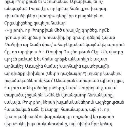
ըլլալ Թուրքիան եւ Սէուտական Արաբիան, եւ ոչ
անպայման Իսրայէլը, որ կրնայ հաճոյքով խաղալ
«խամաճիկներ վարողի» դերը՝ իր դրացիներն ու
մրցակիցները զսպելու համար:
«Կը թուի, որ Թուրքիան մեծ սխալ մը գործեց, որմէ
դժուար թէ կրնար խուսափիլ, իր գրաւը դնելով Հայաթ
Թահրիր ալ-Շամի վրայ՝ ահաբեկչական կազմակերպութիւն
մը, որ արգիլուած է Ռուսիոյ Դաշնութեան մէջ: Ան, վագրը
պոչէն բռնած է եւ հիմա գրեթէ անկարելի է ազատ
արձակել: Առաջին համաշխարհային պատերազմի
արդիւնքը փոխելու (Սեւրի դաշնագիր*) յոյսերը կապելով
իսլամականներուն հետ՝ Անգարան ստիպուած պիտի ըլլայ
հաշուի առնել անոնց շահերը, նախ՝ Սուրիոյ մէջ, ապա՝
տարածաշրջանին։ Ամենէն վտանգաւոր հեռանկարը,
սակայն, Թուրքիոյ ներսի իսլամականներուն ազդեցութեան
հաւանական աճն է: Հարցը, հաւանաբար, այն չէ, որ
Էրտողանի այժմու վարչակարգը որքանով կը յաջողի
վերահսկել իսլամականութիւնը, այլ՝ մինչեւ ե՞րբ կրնայ