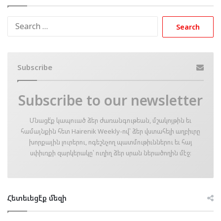
Search
for:
Subscribe
Subscribe to our newsletter
Մնացէ՛ք կապուած ձեր ժառանգութեան, մշակոյթին եւ
համայնքին հետ Hairenik Weekly-ով՝ ձեր վստահելի աղբիւրը
խորքային լուրերու, ոգեշնչող պատմութիւններու եւ հայ
սփիւռքի զարկերակը՝ ուղիղ ձեր սրան ներածողին մէջ։
Հետեւեցէ՛ք մեզի