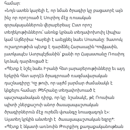
համար:
«Նոյն ատեն կարելի է, որ նման ծրագիր կը բացատրէ այն
ինչ որ որոշուած է Սուրիոյ մէջ ռուսական
զօրակայաններուն վերաբերեալ: Ըստ որոշ
տեղեկութիւններու՝ անոնք կրնան տեղափոխուիլ Լիպիա
կամ Ալճերիա։ Կարելի է աւելցնել նաեւ Սուտանը: Յատուկ
ուշադրութիւն պէտք է դարձնել Հարաւային Կովկասին,
յատկապէս Ատրպէյճանին՝ քանի որ Հայաստանը Ռուսիոյ
կռնակ դարձուցած է։
«Պէտք է նշել նաեւ Իրանի հետ յարաբերութիւնները եւ այդ
երկրին հետ արդէն ծրագրուած ռազմավարական
դաշնագիրը։ Կը թուի, որ այժմ յարմար ժամանակն է
կնքելու համար: Թեհրանը տեղափոխուած է
պաշտպանական դիրք, որ կը նշանակէ, թէ Ռուսիան
պիտի չներքաշուի անոր ծաւալապաշտական
ծրագիրներուն մէջ ուրեմն վտանգը նուազագոյն է»:
Այստեղ կրկին անտեղի է ծաւալապաշտական եզրը*:
«Պէտք է նկատի առնուին Թուրքիոյ քաղաքականութեան