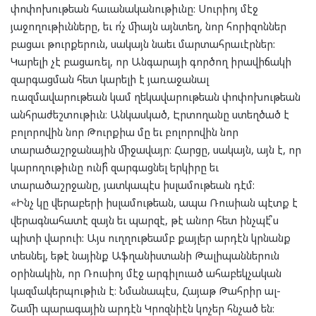
փոփոխութեան հաւանականութիւնը: Սուրիոյ մէջ
յաջողութիւնները, եւ ո՛չ միայն այնտեղ, նոր հորիզոններ
բացաւ թուրքերուն, սակայն նաեւ մարտահրաւէրներ:
Կարելի չէ բացառել, որ Անգարայի գործող իրավիճակի
զարգացման հետ կարելի է յառաջանալ
ռազմավարութեան կամ ղեկավարութեան փոփոխութեան
անհրաժեշտութիւն։ Անկասկած, Էրտողանը ստեղծած է
բոլորովին նոր Թուրքիա մը եւ բոլորովին նոր
տարածաշրջանային միջավայր։ Հարցը, սակայն, այն է, որ
կարողութիւնը ունի՞ զարգացնել երկիրը եւ
տարածաշրջանը, յատկապէս իսլամութեան դէմ:
«Ինչ կը վերաբերի իսլամութեան, ապա Ռուսիան պէտք է
վերագնահատէ զայն եւ պարզէ, թէ անոր հետ ինչպէ՞ս
պիտի վարուի: Այս ուղղութեամբ քայլեր արդէն կրնանք
տեսնել, եթէ նայինք Աֆղանիստանի Թալիպաններուն
օրինակին, որ Ռուսիոյ մէջ արգիլուած ահաբեկչական
կազմակերպութիւն է։ Նմանապէս, Հայաթ Թահրիր ալ-
Շամի պարագային արդէն Կրոզնիէն կոչեր հնչած են: