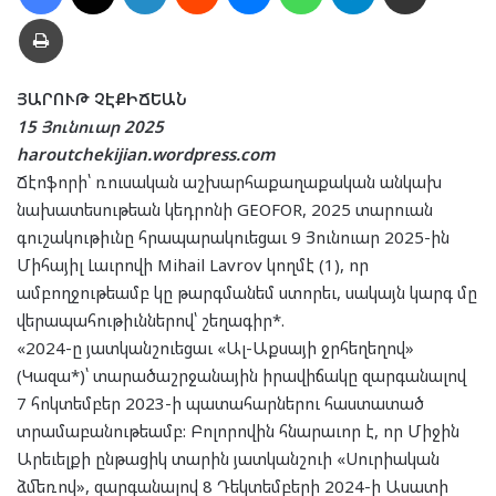
Տպել
ՅԱՐՈՒԹ ՉԷՔԻՃԵԱՆ
15 Յունուար 2025
haroutchekijian.wordpress.com
Ճէոֆորի՝ ռուսական աշխարհաքաղաքական անկախ
նախատեսութեան կեդրոնի GEOFOR, 2025 տարուան
գուշակութիւնը հրապարակուեցաւ 9 Յունուար 2025-ին
Միհայիլ Լաւրովի Mihail Lavrov կողմէ (1), որ
ամբողջութեամբ կը թարգմանեմ ստորեւ, սակայն կարգ մը
վերապահութիւններով՝ շեղագիր*.
«2024-ը յատկանշուեցաւ «Ալ-Աքսայի ջրհեղեղով»
(Կազա*)՝ տարածաշրջանային իրավիճակը զարգանալով
7 հոկտեմբեր 2023-ի պատահարներու հաստատած
տրամաբանութեամբ: Բոլորովին հնարաւոր է, որ Միջին
Արեւելքի ընթացիկ տարին յատկանշուի «Սուրիական
ձմեռով», զարգանալով 8 Դեկտեմբերի 2024-ի Ասատի