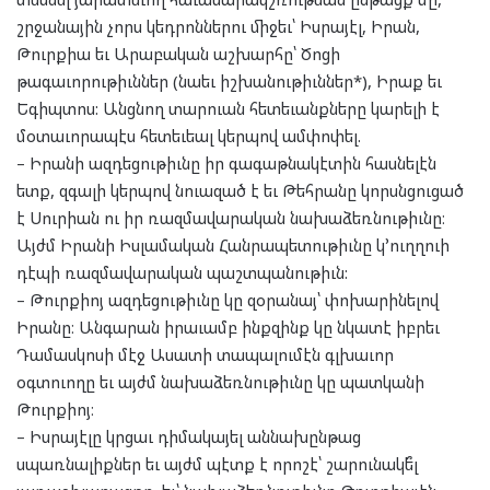
շրջանային չորս կեդրոններու միջեւ՝ Իսրայէլ, Իրան,
Թուրքիա եւ Արաբական աշխարհը՝ Ծոցի
թագաւորութիւններ (նաեւ իշխանութիւններ*), Իրաք եւ
Եգիպտոս: Անցնող տարուան հետեւանքները կարելի է
մօտաւորապէս հետեւեալ կերպով ամփոփել.
– Իրանի ազդեցութիւնը իր գագաթնակէտին հասնելէն
ետք, զգալի կերպով նուազած է եւ Թեհրանը կորսնցուցած
է Սուրիան ու իր ռազմավարական նախաձեռնութիւնը։
Այժմ Իրանի Իսլամական Հանրապետութիւնը կ՚ուղղուի
դէպի ռազմավարական պաշտպանութիւն:
– Թուրքիոյ ազդեցութիւնը կը զօրանայ՝ փոխարինելով
Իրանը։ Անգարան իրաւամբ ինքզինք կը նկատէ իբրեւ
Դամասկոսի մէջ Ասատի տապալումէն գլխաւոր
օգտուողը եւ այժմ նախաձեռնութիւնը կը պատկանի
Թուրքիոյ։
– Իսրայէլը կրցաւ դիմակայել աննախընթաց
սպառնալիքներ եւ այժմ պէտք է որոշէ՝ շարունակե՞լ