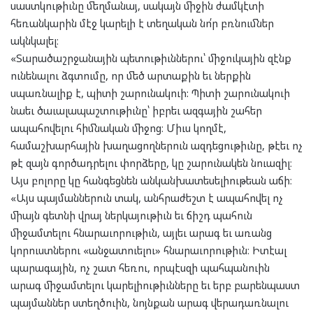
սաստկութիւնը մեղմանայ, սակայն միջին ժամկէտի
հեռանկարին մէջ կարելի է տեղական նո՛ր բռնումներ
ակնկալել։
«Տարածաշրջանային պետութիւններու՝ միջուկային զէնք
ունենալու ձգտումը, որ մեծ արտաքին եւ ներքին
սպառնալիք է, պիտի շարունակուի: Պիտի շարունակուի
նաեւ ծաւալապաշտութիւնը՝ իբրեւ ազգային շահեր
ապահովելու հիմնական միջոց։ Միւս կողմէ,
համաշխարհային խաղացողներուն ազդեցութիւնը, թէեւ ոչ
թէ զայն գործադրելու փորձերը, կը շարունակեն նուազիլ։
Այս բոլորը կը հանգեցնեն անկանխատեսելիութեան աճի։
«Այս պայմաններուն տակ, անհրաժեշտ է ապահովել ոչ
միայն գետնի վրայ ներկայութիւն եւ ճիշդ պահուն
միջամտելու հնարաւորութիւն, այլեւ արագ եւ առանց
կորուստներու «անջատուելու» հնարաւորութիւն։ Իտէալ
պարագային, ոչ շատ հեռու, որպէսզի պահպանուին
արագ միջամտելու կարելիութիւնները եւ երբ բարենպաստ
պայմաններ ստեղծուին, նոյնքան արագ վերադառնալու