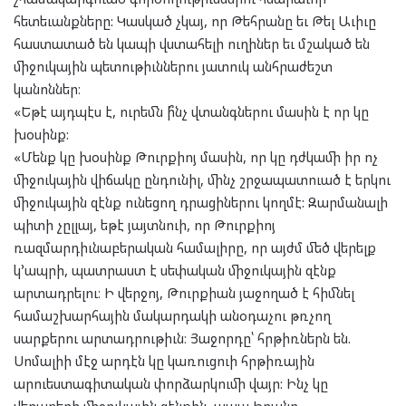
հետեւանքները: Կասկած չկայ, որ Թեհրանը եւ Թել Աւիւը
հաստատած են կապի վստահելի ուղիներ եւ մշակած են
միջուկային պետութիւններու յատուկ անհրաժեշտ
կանոններ։
«Եթէ այդպէս է, ուրեմն ի՞նչ վտանգներու մասին է որ կը
խօսինք:
«Մենք կը խօսինք Թուրքիոյ մասին, որ կը դժկամի իր ոչ
միջուկային վիճակը ընդունիլ, մինչ շրջապատուած է երկու
միջուկային զէնք ունեցող դրացիներու կողմէ: Զարմանալի
պիտի չըլլայ, եթէ յայտնուի, որ Թուրքիոյ
ռազմարդիւնաբերական համալիրը, որ այժմ մեծ վերելք
կ՚ապրի, պատրաստ է սեփական միջուկային զէնք
արտադրելու։ Ի վերջոյ, Թուրքիան յաջողած է հիմնել
համաշխարհային մակարդակի անօդաչու թռչող
սարքերու արտադրութիւն։ Յաջորդը՝ հրթիռներն են.
Սոմալիի մէջ արդէն կը կառուցուի հրթիռային
արուեստագիտական փորձարկումի վայր: Ինչ կը
վերաբերի միջուկային զէնքին, ապա Իրանը,