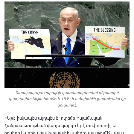
Ծաւալապաշտ Իսրայէլի դատապարտուած ոճրագործ
վարչապետ Նեթանեահուն ՄԱԿ-ի ամպիոնէն քարտէսներ կը
ցուցադրէ:
«Եթէ իսկապէս այդպէս է, ուրեմն Իսլամական
Հանրապետութեան վարչակարգը եթէ փոփոխուի, եւ
երկիրը կարողանայ խուսափիլ աւերիչ պայթումէն, ապա