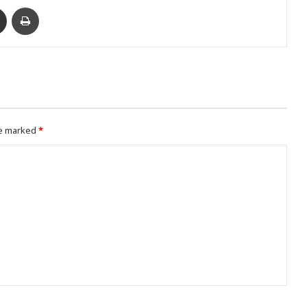
enger
Ուղարկել նամակ
Տպել
re marked
*