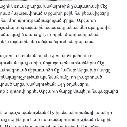
ին կռուանը արցախահայութիւնը Հայաստանի մէջ
կուած հայաթափուած Արցախի բնիկ հայրենակիցները
հայ ժողովուրդը ամրացուցած կ’ըլլայ Արցախը
ռաջամարտիկ ազգային ազատագրական մեր պայքարին,
ամազգային պարտք է, ոչ իբրեւ մարդասիրական
օն եւ ազգային մեր անվտանգութեան դարպաս:
յտող պետական օղակներու պահպանումն ու
յութեան պայքարին, միջազգային ատեաններու մէջ
 ամրագրուած վերադարձի մը համար: Արցախի հարցը
երկայացուցչութեան պահպանումը, որ լիազօրուած
կուած արցախահայութեան: Այդ օղակներու
տք է դիտուի իբրեւ Արցախի հարցը փակելու հակազգային
 եւ պաշտպանութեան մէջ իրենց անուրանալի աւանդը
յլ գերիներու կեղծ դատավարութիւնը թշնամի երկրին
ւ Արցախի հարցը փակելու լկտի ճիգ է: Այս գծով