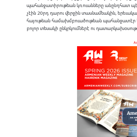
պահանջատիրութեան կռուանները անընդհատ պէտ
չէին 20րդ դարու վերջին տասնամեակին, երեւակա
հայութեան համախմբուածութեան պահանջատէր 
բոլոր տեսակի ընկրկումներէ ու դատարկախօսութ
A