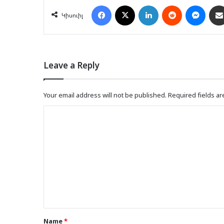
Facebook
X
LinkedIn
Reddit
Mess
Կիսուիլ
Leave a Reply
Your email address will not be published.
Required fields a
C
o
m
m
e
n
t
*
Name
*