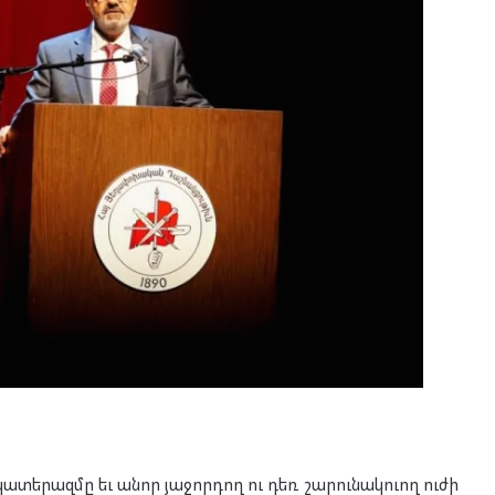
ատերազմը եւ անոր յաջորդող ու դեռ շարունակուող ուժի