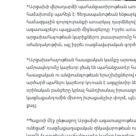
*Արցախի վերադարձի պահանջատիրութեան առաջ
համախումբ պահելն է: Ցեղասպանութեան ենթար
համազգային գուրգուրանքի առարկայ դարձնելով 
ազատագրելու պայքարի միջնաբերդը: Իբրեւ ա
արցախահայութեան կարիքներու բաւարարումը հ
օժանդակութիւն, այլ իբրեւ ռազմավարական գործ
*Արցախահայութեան հաւաքական կամքը արտայա
ամրապնդումը կարեւոր լծակ են պահանջատէր հա
հաւաքական ու անվտանգութեան երաշխիքներով
արծարծ պահելու կարեւոր կռուան է ազգընտիր ն
օրինական բանբերը կրնայ հանդիսանալ իրաւազր
կազմաքանդումին միտող իւրաքանչիւր փորձ, պէ
քայլ:
*Պաքուի մէջ ընթացող Արցախի ազատագրութեան
ունեցած՝ ռազմաքաղաքական ղեկավարութեան ու ա
կողմէ հայութեան պահանջատէր կամքը կոտրելու ե