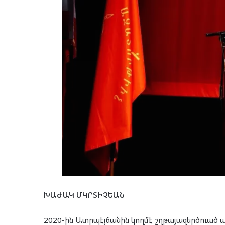
ԽԱԺԱԿ ՄԿՐՏԻՉԵԱՆ
2020-ին Ատրպէյճանին կողմէ շղթայազերծուած պ