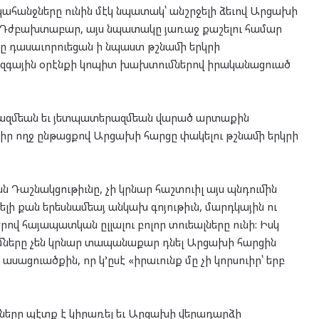
ահանջները ունին մէկ նպատակ՝ անշրջելի ձեւով Արցախի
: Դժբախտաբար, այս նպատակը յառաջ քաշելու համար
դասաւորուեցան ի նպաստ թշնամի երկրի
իջազգային օրէնքի կոպիտ խախտումներով իրականացուած
երազմեան եւ յետպատերազմեան վարած արտաքին
իր ողջ ընթացքով Արցախի հարցը փակելու թշնամի երկրի
 Դաշնակցութիւնը, չի կրնար հաշտուիլ այս պնդումին
ելի քան երեսնամեայ անկախ գոյութիւն, մարդկային ու
ով հայապատկան ըլլալու բոլոր տուեալները ունի: Իսկ
երը չեն կրնար տապանաքար դնել Արցախի հարցին
ասացուածքին, որ կ’ըսէ «իրաւունք մը չի կորսուիր՝ երբ
ցները պէտք է կիրառել եւ Արցախի վերադարձի