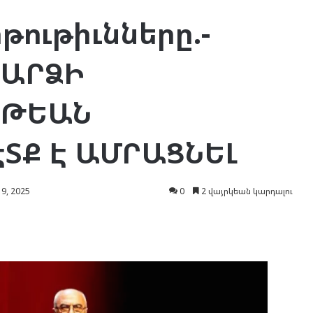
ութիւնները.-
ԴԱՐՁԻ
ՒԹԵԱՆ
ՏՔ Է ԱՄՐԱՑՆԵԼ
9, 2025
0
2 վայրկեան կարդալու