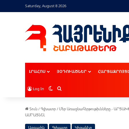
Saturday, August 8 2026
ԼՐԱՀՈՍ
ՅՕԴՈՒԱԾՆԵՐ
ՀԱՐՑԱԶՐՈՅՑ
Switch skin
Որոնել
Log In
Տուն
/
Գլխաւոր
/
Մեր Առաջնահերթութիւնները.- ԱՐՑ
ԱՄՐԱՑՆԵԼ
Ազգային
Գլխաւոր
Կիզակէտ