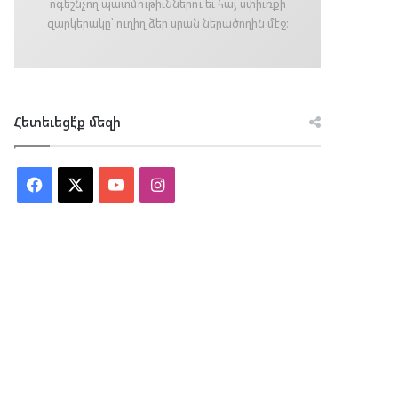
ոգեշնչող պատմութիւններու եւ հայ սփիւռքի
զարկերակը՝ ուղիղ ձեր սրան ներածողին մէջ։
Հետեւեցէ՛ք մեզի
Facebook
X
YouTube
Instagram