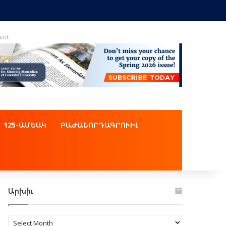
ent
125-ԱՄԵԱԿ
ԲԱԺԱՆՈՐԴԱԳՐՈՒԻԼ
Արխիւ
Արխիւ