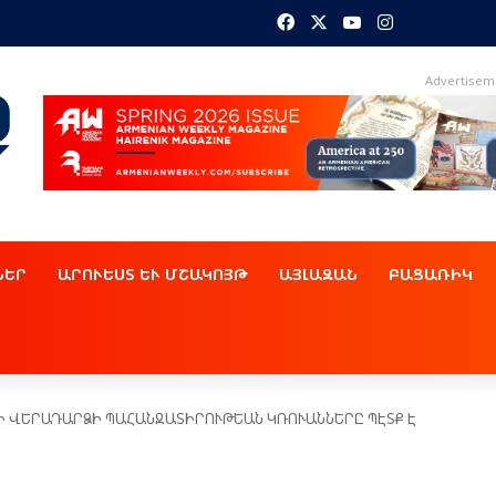
Facebook
X
YouTube
Instagram
Advertisem
ՆԵՐ
ԱՐՈՒԵՍՏ ԵՒ ՄՇԱԿՈՅԹ
ԱՅԼԱԶԱՆ
ԲԱՑԱՌԻԿ
ԱԽԻ ՎԵՐԱԴԱՐՁԻ ՊԱՀԱՆՋԱՏԻՐՈՒԹԵԱՆ ԿՌՈՒԱՆՆԵՐԸ ՊԷՏՔ Է