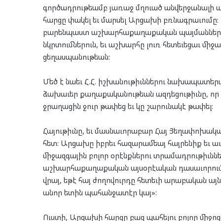
գործադրութեամբ յառաջ մղուած անվերջանալի պ
հարցը փակել եւ մարսել Արցախի բռնագրաւումը
բարենպաստ աշխարհաքաղաքական պայմանները 
նկրտումներուն, եւ աշխարհը լուռ հետեւեցաւ մ
ցեղասպանութեան:
Մեծ է նաեւ Հ.Հ. իշխանութիւններու նախապատ
ձախաւեր քաղաքականութեան ազդեցութիւնը, որ 
ջրաղացին ջուր թափեց եւ կը շարունակէ թափել:
Հայութիւնը, եւ մասնաւորաբար Հայ Յեղափոխական
հետ: Արցախը իբրեւ հազարամեայ հայրենիք եւ աւ
միջազգային բոլոր օրէնքներու տրամադրութիւններ
աշխարհաքաղաքական այսօրէական դասաւորումն
վրայ, եթէ հայ ժողովուրդը հետեւի արաբական այն 
անոր ետին պահանջատէր կայ»:
Ուստի, Արցախի հարցը բաց պահելու բոլոր միջո