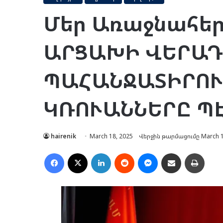
Մեր Առաջնահերթ
ԱՐՑԱԽԻ ՎԵՐԱ
ՊԱՀԱՆՋԱՏԻՐՈ
ԿՌՈՒԱՆՆԵՐԸ ՊԷ
hairenik
March 18, 2025
Վերջին թարմացումը March 1
Facebook
X
LinkedIn
Reddit
Messenger
Ուղարկել նամակ
Տպել