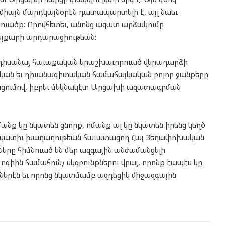
չ միայն մարդկայնօրէն դատապարտելի է, այլ նաեւ
ցուածք: Որովհետեւ, անոնց ազատ արձակումը
այքարի արդարացիութեան:
նդիսանայ հաւաքական երաշխաւորուած վերադարձի
քական եւ դիւանագիտական համահայկական բոլոր ջանքերը
ացումով, իբրեւ մեկնակէտ Արցախի ազատագրման
անք կը նկատեն ցնորք, ոմանք ալ կը նկատեն իրենց կեղծ
ապատիւ խաղաղութեան հաւատացող Հայ Յեղափոխական
երը հիմնուած են մեր ազգային անժամանցելի
 ոգիին համահունչ սկզբունքներու վրայ, որոնք էապէս կը
երէն եւ որոնց նկատմամբ ազդեցիկ միջազգային