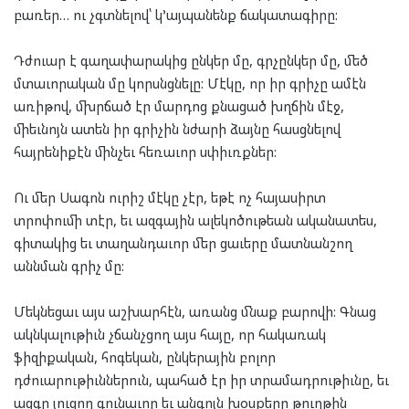
բառեր… ու չգտնելով՝ կ’այպանենք ճակատագիրը:
Դժուար է գաղափարակից ընկեր մը, գրչընկեր մը, մեծ
մտաւորական մը կորսնցնելը: Մէկը, որ իր գրիչը ամէն
առիթով, մխրճած էր մարդոց քնացած խղճին մէջ,
միեւնոյն ատեն իր գրիչին նժարի ձայնը հասցնելով
հայրենիքէն մինչեւ հեռաւոր սփիւռքներ:
Ու մեր Սագոն ուրիշ մէկը չէր, եթէ ոչ հայասիրտ
տրոփումի տէր, եւ ազգային ալեկոծութեան ականատես,
գիտակից եւ տաղանդաւոր մեր ցաւերը մատնանշող
աննման գրիչ մը:
Մեկնեցաւ այս աշխարհէն, առանց մնաք բարովի: Գնաց
ակնկալութիւն չճանչցող այս հայը, որ հակառակ
ֆիզիքական, հոգեկան, ընկերային բոլոր
դժուարութիւններուն, պահած էր իր տրամադրութիւնը, եւ
ազգը յուզող գունաւոր եւ անգոյն խօսքերը թուղթին