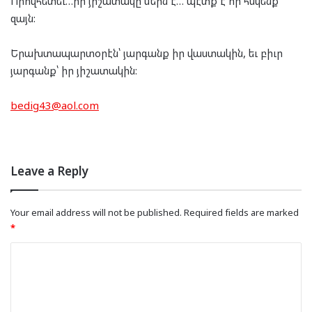
Որովհետեւ…իր յիշատակը մերն է… պէ՛տք է որ հսկենք
զայն:
Երախտապարտօրէն՝ յարգանք իր վաստակին, եւ բիւր
յարգանք՝ իր յիշատակին:
bedig43@aol.com
Leave a Reply
Your email address will not be published.
Required fields are marked
*
C
o
m