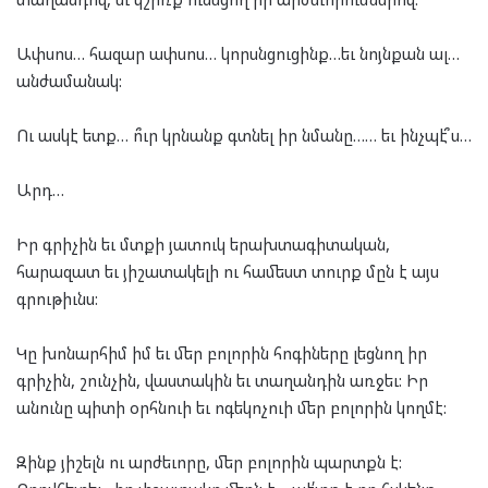
Ափսոս… հազար ափսոս… կորսնցուցինք…եւ նոյնքան ալ…
անժամանակ:
Ու ասկէ ետք… ո՞ւր կրնանք գտնել իր նմանը…… եւ ինչպէ՞ս…
Արդ…
Իր գրիչին եւ մտքի յատուկ երախտագիտական,
հարազատ եւ յիշատակելի ու համեստ տուրք մըն է այս
գրութիւնս:
Կը խոնարհիմ իմ եւ մեր բոլորին հոգիները լեցնող իր
գրիչին, շունչին, վաստակին եւ տաղանդին առջեւ: Իր
անունը պիտի օրհնուի եւ ոգեկոչուի մեր բոլորին կողմէ:
Զինք յիշելն ու արժեւորը, մեր բոլորին պարտքն է: