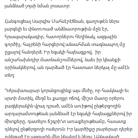
յանձնած յոյսի նման լուսաւոր:
Հանգուցեալ Սարգիս Մահսէրէճեան, գաղութէն ներս
յարգելի եւ փնտռուած անձնաւորութիւն մըն էր,
հրապարակագիր, հատորներու հեղինակ, ազգային
գործիչ, հայրենի հարցերով անսահման տագնապող մը
ըլլալով հանդերձ: Իր եզակի հայեացքով, իր
անշահախնդիր մատնանշումներով, նաեւ իր կեանքի
օրինակներով, ան դարձած էր հաստատ ներկայ մը ամէն
տեղ:
Դժբախտաբար կորսնցուցինք այս մեծը, որ հասկնալի եւ
սրտի մօտիկ, մեղմ եւ քաղցր ոճով, միշտ մատը օրերու
բազկերակին վրայ դրած, ամէն առիթով ընթերցողին
արդարամտութեան յանձնած էր եզակի հայեացքներով իր
միտքերը, դատելու ճշգրի’տ առաքելութեամբ, հաւատք
դնելով ընթերցողի ուսերուն: Իր կարծիքը բարերար դերեր
ունեցած էր ազգային մեր կեանքէն ներս: Անկասկած: