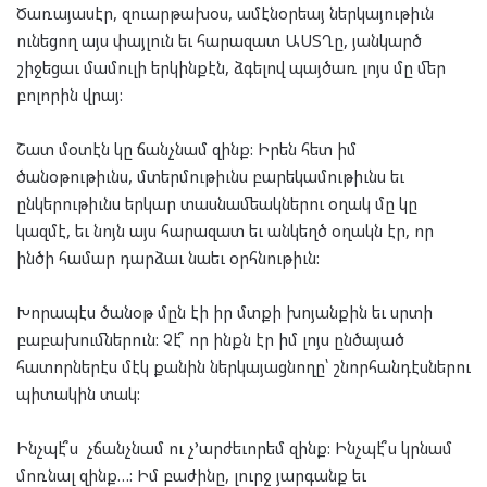
Ծառայասէր, զուարթախօս, ամէնօրեայ ներկայութիւն
ունեցող այս փայլուն եւ հարազատ ԱՍՏՂը, յանկարծ
շիջեցաւ մամուլի երկինքէն, ձգելով պայծառ լոյս մը մեր
բոլորին վրայ:
Շատ մօտէն կը ճանչնամ զինք: Իրեն հետ իմ
ծանօթութիւնս, մտերմութիւնս բարեկամութիւնս եւ
ընկերութիւնս երկար տասնամեակներու օղակ մը կը
կազմէ, եւ նոյն այս հարազատ եւ անկեղծ օղակն էր, որ
ինծի համար դարձաւ նաեւ օրհնութիւն:
Խորապէս ծանօթ մըն էի իր մտքի խոյանքին եւ սրտի
բաբախումներուն: Չէ՞ որ ինքն էր իմ լոյս ընծայած
հատորներէս մէկ քանին ներկայացնողը՝ շնորհանդէսներու
պիտակին տակ:
Ինչպէ՞ս չճանչնամ ու չ’արժեւորեմ զինք: Ինչպէ՞ս կրնամ
մոռնալ զինք…: Իմ բաժինը, լուրջ յարգանք եւ