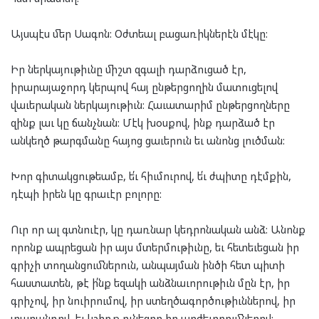
Այսպէս մեր Սագոն: Օժտեալ բացառիկներէն մէկը:
Իր ներկայութիւնը միշտ զգալի դարձուցած էր,
իրարայաջորդ կերպով հայ ընթերցողին մատուցելով
վաւերական ներկայութիւն: Հաւատարիմ ընթերցողները
զինք լաւ կը ճանչնան: Մէկ խօսքով, ինք դարձած էր
անկեղծ թարգմանը հայոց ցաւերուն եւ անոնց լուծման:
Խոր գիտակցութեամբ, ե՛ւ հիւմուրով, ե՛ւ ժպիտը դէմքին,
դէպի իրեն կը գրաւէր բոլորը:
Ուր որ ալ գտնուէր, կը դառնար կեդրոնական անձ: Անոնք
որոնք ապրեցան իր այս մտերմութիւնը, եւ հետեւեցան իր
գրիչի տողանցումներուն, անպայման ինծի հետ պիտի
հաստատեն, թէ ի՛նք եզակի անձնաւորութիւն մըն էր, իր
գրիչով, իր նուիրումով, իր ստեղծագործութիւններով, իր
տաղանդով, եւ կշիռք ունեցող իր արժեւորումներով: