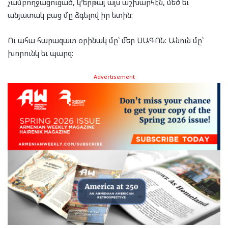
չամբողջացուցած, կ’երթայ այս աշխարհէն, մեծ եւ
անյատակ բաց մը ձգելով իր ետին:
Ու ահա հարազատ օրինակ մը՝ մեր ՍԱԳՈՆ: Անուն մը՝
խորունկ եւ պարզ:
Advertisement