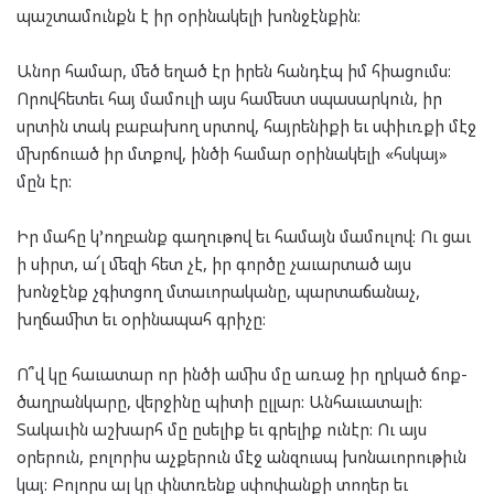
պաշտամունքն է իր օրինակելի խոնջէնքին:
Անոր համար, մեծ եղած էր իրեն հանդէպ իմ հիացումս:
Որովհետեւ հայ մամուլի այս համեստ սպասարկուն, իր
սրտին տակ բաբախող սրտով, հայրենիքի եւ սփիւռքի մէջ
մխրճուած իր մտքով, ինծի համար օրինակելի «հսկայ»
մըն էր:
Իր մահը կ’ողբանք գաղութով եւ համայն մամուլով: Ու ցաւ
ի սիրտ, ա՜լ մեզի հետ չէ, իր գործը չաւարտած այս
խոնջէնք չգիտցող մտաւորականը, պարտաճանաչ,
խղճամիտ եւ օրինապահ գրիչը:
Ո՞վ կը հաւատար որ ինծի ամիս մը առաջ իր ղրկած ճոք-
ծաղրանկարը, վերջինը պիտի ըլլար: Անհաւատալի:
Տակաւին աշխարհ մը ըսելիք եւ գրելիք ունէր: Ու այս
օրերուն, բոլորիս աչքերուն մէջ անզուսպ խոնաւորութիւն
կայ: Բոլորս ալ կը փնտռենք սփոփանքի տողեր եւ