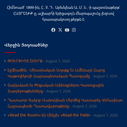
Հիմնուած՝ 1899-ին, Հ․Յ․Դ․ Արեւելեան Ա․Մ․Ն․-ի պաշտօնաթերթ՝
ՀԱՅՐԵՆԻՔ-ը, աշխարհի երիցագոյն մեսրոպաշունչ լեզուով
հրատարակուող թերթն է։
Facebook
X
YouTube
Instagram
Վերջին Յօդուածներ
ԹՈՒՐՔԻՈՅ ՇՈՒՐՋ
August 7, 2026
էջմիածին․-Միասնական Աղօթք Եւ Ամենայն Հայոց
Կաթողիկոսի Հայրապետական Պատգամը
August 7, 2026
Հայկական եւ Թրքական Սփիւռքներու Կառուցային
Տարբերութիւնները
August 7, 2026
Դատաւոր Յակոբ Մանուկեան Մերժեց Կատարել Վեհափառ
Հայրապետի Դատավարութիւնը
August 7, 2026
«Read the Room»-էն Մինչեւ «Read the Field»
August 7, 2026