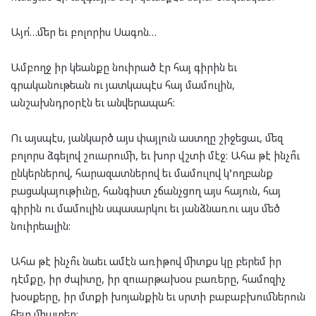
Այո՛…մեր եւ բոլորիս Սագոն…
Ամբողջ իր կեանքը նուիրած էր հայ գիրին եւ
գրականութեան ու յատկապէս հայ մամուլին,
անշախնդրօրէն եւ անվերապահ:
Ու այսպէս, յանկարծ այս փայլուն աստղը շիջեցաւ, մեզ
բոլորս ձգելով շուարումի, եւ խոր վշտի մէջ: Ահա թէ ինչո՞ւ
ընկերներով, հարազատներով եւ մամուլով կ’ողբանք
բացակայութիւնը, հանգիստ չճանչցող այս հայուն, հայ
գիրին ու մամուլին սպասարկու եւ յանձնառու այս մեծ
նուիրեալին:
Ահա թէ ինչո՞ւ նաեւ ամէն առիթով միտքս կը բերեմ իր
դէմքը, իր ժպիտը, իր զուարթախօս բառերը, համոզիչ
խօսքերը, իր մտքի խոյանքին եւ սրտի բաբաբխումներուն
հետ միատեղ: