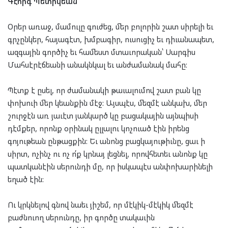
Գէորգ Պետիկեան
Օրեր առաջ, մամուլը գուժեց, մեր բոլորին շատ սիրելի եւ
գրչընկեր, հայագէտ, խմբագիր, ուսուցիչ եւ դիւանապետ,
ազգային գործիչ եւ համեստ մտաւորական՝ Սարգիս
Մահսէրէճեանի անակնկալ եւ անժամանակ մահը:
Պէտք է ըսել, որ ժամանակի թաւալումով շատ բան կը
փոխուի մեր կեանքին մէջ: Այսպէս, մեզմէ անկախ, մեր
շուրջէն առ յաւէտ յանկարծ կը բացակային այնպիսի
դէմքեր, որոնք օրինակ ըլլալու կոչուած էին իրենց
գոյութեան ընթացքին: Եւ անոնց բացկայութիւնը, ցաւ ի
սիրտ, ոչինչ ու ոչ ո՛ք կրնայ լեցնել, որովհետեւ անոնք կը
պատկանէին սերունդի մը, որ իսկապէս անփոխարինելի
եղած էին:
Ու կրկնելով գնով նաեւ յիշեմ, որ մէկիկ-մէկիկ մեզմէ
բաժնուող սերունդը, իր գործը տակաւին