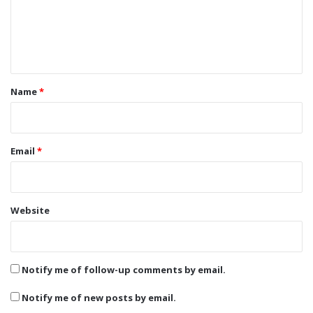
m
e
n
t
*
Name
*
Email
*
Website
Notify me of follow-up comments by email.
Notify me of new posts by email.