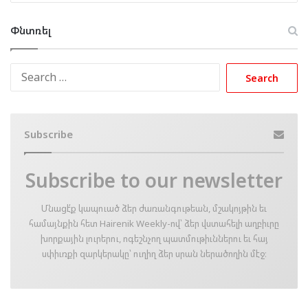
Փնտռել
Search
for:
Subscribe
Subscribe to our newsletter
Մնացէ՛ք կապուած ձեր ժառանգութեան, մշակոյթին եւ
համայնքին հետ Hairenik Weekly-ով՝ ձեր վստահելի աղբիւրը
խորքային լուրերու, ոգեշնչող պատմութիւններու եւ հայ
սփիւռքի զարկերակը՝ ուղիղ ձեր սրան ներածողին մէջ։