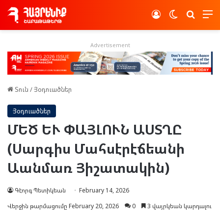
Log In
Switch skin
Որոնե
Advertisement
Տուն
/
Յօդուածներ
Յօդուածներ
ՄԵԾ ԵՒ ՓԱՅԼՈՒՆ ԱՍՏՂԸ
(Սարգիս Մահսէրէճեանի
Աանմառ Յիշատակին)
Գէորգ Պետիկեան
February 14, 2026
Վերջին թարմացումը February 20, 2026
0
3 վայրկեան կարդալու