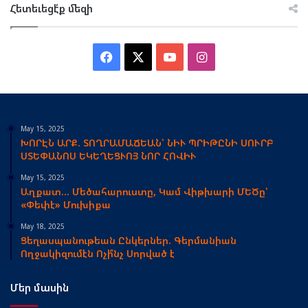
Հետեւեցէ՛ք մեզի
Facebook
X
YouTube
Instagram
May 15, 2025
ԽՈՐԷՆ ԱՐՔ. ՏՈՂՐԱՄԱՃԵԱՆ՝ ՆԻՒ ՊՐԻԹԸՆԻ ՍՈՒՐԲ
ՍՏԵՓԱՆՈՍ ԵԿԵՂԵՑՒՈՅ ՆՈՐ ՀՈՎԻՒ
May 15, 2025
Աղքատ… Մեծահարուստը, Կամ Վիթխարի ՄԵԾը՝
«Փեփէ» Մուխիքա
May 18, 2025
Ցեղասպանութեան Ընկերներ. Գերմանիան
Ողջակիզումէն Ոչի՞նչ Սորված է
Մեր մասին