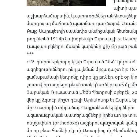
բանային 
պիտի պատ
աշխարհամարտին, կայսրութիւններ անհետացնելո
մարդոց ալ մահուան պատճառ դառնալով: Առանց հ
Բայց Սարայեւոյի սպանդին անմիջական հետեւան
թող ներեն 1914ի նախօրեակի Եւրոպայի եւ Աւս
Հապզպուրկներու մասին կարկինը քիչ մը լայն բան
***
ԺԹ. դարու երկրորդ կէսի Եւրոպան “մեծ“ կոչուա
ազդեցութիւններու ընդլայնման մրցադաշտ էր: 
ցամաքամասի կեդրոնը դիրք կը բռնէր. օրէ օր կ
շուտով իր ազդեցութեան տակ կ՚առնէր պահ մը մ
Ցարական Ռուսաստան Մեծն Պետրոսի օրերէն, 20
վեր կը ձգտէր միշտ դէպի Արեւմուտք եւ Հարաւ, ե
մը Վոսփորին տիրանալ: Պալքանեան երկիրներու
ազատագրական պատերազմները իրեն առիթ տուին
ուղղափառ (orthodoxe) ազգերու պաշտպան կանգն
մը որ բնաւ հաճելի չէր ո՛չ Աւստրիոյ, ո՛չ Գերմանիոյ 