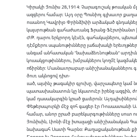
Կիրակի Յունիս 28,1914: Չարագուշակ թուական 
ազգերու համար: Այդ օրը Պոսնիոյ գլխաւոր քաղա
ուսանող Կավրիլօ Փրինձիփի արձակած գնդակներ
կայսրութեան գահաժառանգ Ֆրանց-Ֆէրտինանտ իշ
ԺԹ. դարու երկրորդ կէսէն, գահակալներու, պետ
դէմքերու սպանութիւնները յաճախակի երեւոյթներ
անգամ անհատական “նախաձեռնութեան“ արդիւն
կուսակցութիւններու, խմբակներու կողմէ կազմա
ոճիրներ: Մասնաւորաբար անիշխանականներու գո
ծուռ ակնոցով դիտ-
ւած, այսինչ թագակիր գլուխը, վարչապետը կամ
պատասխանատուն կը նկատուէր իրենց ազգին, ժո
կամ դասակարգին կրած ցաւերուն: Այդպիսիներու
Փեթերսպուրկի մէջ զոհ գացեր էր Ռուսաստանի Ա
համար, անոր ըրած բարեկարգութիւնները սուտ ո
Յունիսին, Լիոնի մէջ իտալացի անիշխանական Գ
նախագահ Սատի Գարնօ: Քաղաքականութեան քիչ-
Երրորդ եւ Չորրորդ Հանրապետութիւններու նախ