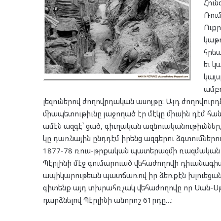
Հուն
Ռում
Ուքր
կաթո
հրեա
եւ կ
կայս
ամբո
լեզուներով ժողովրդական ասոյթը: Այդ ժողովուրդն
միապետութիւնը յաջողած էր մէկը միւսին դէմ հա
ամէն ազգէ՝ ցած, գիւղական ազնուականութիւններ
կը դառնային ընդդէմ իրենց ազգերու ձգտումներու
1877-78 ռուս-թրքական պատերազմի ռազմական յ
Պէրլինի մէջ գումարուած վեհաժողովի դիւանագի
ապիկարութեան պատճառով իր ձեռքէն խլուեցան ի
գիտենք այդ տխրահռչակ վեհաժողովը որ Սան-Սթ
դարձնելով Պէրլինի անորոշ 61րդը…: