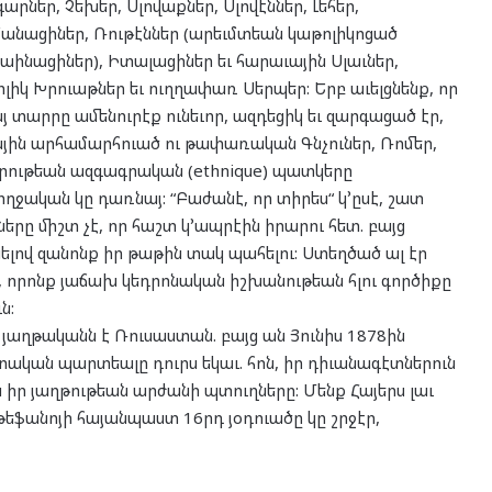
գարներ, Չեխեր, Սլովաքներ, Սլովէններ, Լեհեր,
անացիներ, Ռութէններ (արեւմտեան կաթոլիկոցած
աինացիներ), Իտալացիներ եւ հարաւային Սլաւներ,
լիկ Խրուաթներ եւ ուղղափառ Սերպեր: Երբ աւելցնենք, որ
յ տարրը ամենուրէք ունեւոր, ազդեցիկ եւ զարգացած էր,
ային արհամարհուած ու թափառական Գնչուներ, Ռոմեր,
րութեան ազգագրական (ethnique) պատկերը
ղջական կը դառնայ: “Բաժանէ, որ տիրես“ կ՚ըսէ, շատ
երը միշտ չէ, որ հաշտ կ՚ապրէին իրարու հետ. բայց
նելով զանոնք իր թաթին տակ պահելու: Ստեղծած ալ էր
, որոնք յաճախ կեդրոնական իշխանութեան հլու գործիքը
ն:
աղթականն է Ռուսաստան. բայց ան Յունիս 1878ին
տական պարտեալը դուրս եկաւ. հոն, իր դիւանագէտներուն
ր յաղթութեան արժանի պտուղները: Մենք Հայերս լաւ
եֆանոյի հայանպաստ 16րդ յօդուածը կը շրջէր,