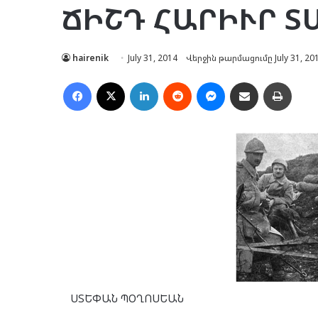
ՃԻՇԴ ՀԱՐԻՒՐ Տ
hairenik
July 31, 2014
Վերջին թարմացումը July 31, 20
Facebook
X
LinkedIn
Reddit
Messenger
Ուղարկել նամակ
Տպել
ՍՏԵՓԱՆ ՊՕՂՈՍԵԱՆ