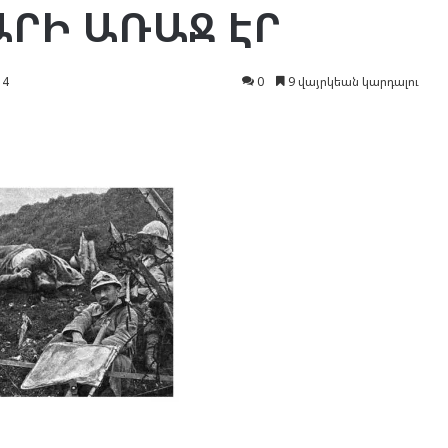
ԱՐԻ ԱՌԱՋ ԷՐ
14
0
9 վայրկեան կարդալու