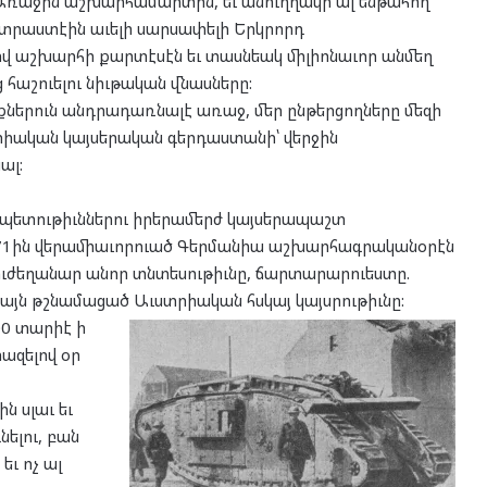
Առաջին աշխարհամարտին, եւ անուղղակի ալ ենթահող
րաստէին աւելի սարսափելի Երկրորդ
վ աշխարհի քարտէսէն եւ տասնեակ միլիոնաւոր անմեղ
աշուելու նիւթական վնասները:
քներուն անդրադառնալէ առաջ, մեր ընթերցողները մեզի
տրիական կայսերական գերդաստանի՝ վերջին
ալ:
ծ պետութիւններու իրերամերժ կայսերապաշտ
1871ին վերամիաւորուած Գերմանիա աշխարհագրականօրէն
՚ուժեղանար անոր տնտեսութիւնը, ճարտարարուեստը.
իայն թշնամացած Աւստրիական հսկայ կայսրութիւնը:
0 տարիէ ի
րազելով օր
 սլաւ եւ
ելու, բան
եւ ոչ ալ