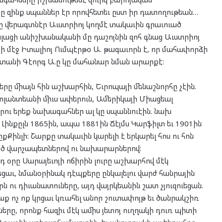
ծը զինք սպաններ էր որովհետեւ ըստ իր դատողութեան…
նը վերագտնէր Աւստրիոյ կողմէ տակաւին գրաւուած
տալացի անիշխանականի մը դաշոյնին զոհ գնաց Աւստրիոյ
իի մէջ Իտալիոյ Ումպէրթօ Ա. թագաւորն է, որ մահափորձի
նաստանի Գէորգ Ա.ը կը մահանար նման արարքէ:
երը միայն հին աշխարհին, Եւրոպայի մենաշնորհը չէին.
տլանտեանի միւս ափերուն, Ամերիկայի Միացեալ
րու երեք նախագահներ ալ կը սպաննուէին. նախ
ինքըլն 1865ին, ապա 1881ին Ճէյմս Կարֆիլտ եւ 1901ին
ըքՔինլի: Շարքը տակաւին կարելի է երկարել հոս ու հոն
ծ վարչապետներով ու նախարարներով:
դ օրը Սարայեւոյի ոճիրին լուրը աշխարհով մէկ
ցաւ, նմանօրինակ դէպքերը ընկալելու վարժ հանրային
ն ու դիւանատուները, այդ վայրկեանին շատ չյուզուեցան.
ք ոչ ոք կրցաւ կռահել անոր շուտափոյթ եւ ծանրակշիռ
երը, որոնք հազիւ մէկ ամիս յետոյ ուղղակի դուռ պիտի