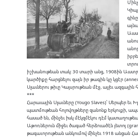
Մինչ
Կիպր
գինը
այն
Աւստ
անու
անո
իբրե
տրու
իշխանութեան տակ: 30 տարի անց, 1908ին Աւստրի
կարծիքը հարցնելու զայն իր թագին կը կցէր (annexi
Սլաւներու թիւը Կայսրութեան մէջ, այլեւ ազգային հ
***
Հարաւային Սլաւները (Yougo Slaves)՝ Սերպեր եւ Խր
պատմութեան հոլովոյթները զանոնք երկուքի, ապա
հասած են, մինչեւ իսկ մէկզմէկու դէմ կատաղութե
Աթոռներուն միջեւ ծագած հերձուածէն յետոյ (gra
թագաւորութեան անկումով մինչեւ 1918 անցան 