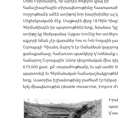
Մեծն Բրիտանիոյ, որ արդէն ծովերու վրայ իր
համաշխարհային տիրապետութիւնը հաստատած էր
ուղղութեամբ ամէն առիթով նոր խարիսխներ ալ կ՚
Միջերկրականի մէջ. Մալթայէն վերջ 1878ին Կիպր
Գերմանիայէն իր պարտութենէն ետք, Ֆրանսա “կը 
առիթը կը ներկայանայ Ալզաս-Լոռէնը ետ առնելո
աքլորի նման չէր վարաներ հոս ու հոն հողային յաւ
Եւրոպայի “հիւանդ մարդ“ն էր Օսմանեան կայսրութ
ցամաքամասը, համառօտ պատկերը կ՚ունենանք ա
համարող Եւրոպային: Անոր կեդրոնական միւս դիր
675.000 քառ. քմ. տարածութեամբ, եւ այն ատեն 50
պարտուելէ եւ Գերմանական համադաշնակցութենէն
ետք, Աւստրիա իշխանութիւնը բաժնած էր երկար ա
երկ-միապետութիւն (double monarchie, Empire d՚A
Իրակ
պատ
կ՚ապ