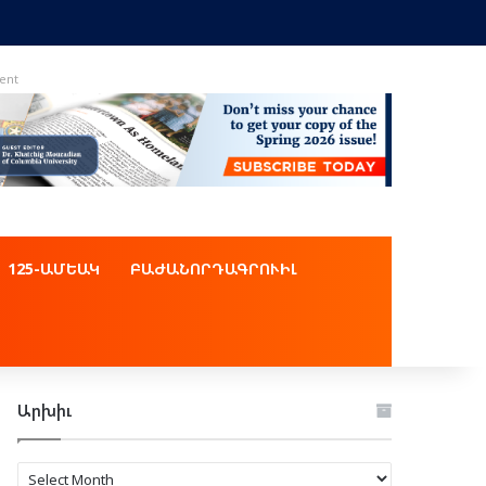
ent
125-ԱՄԵԱԿ
ԲԱԺԱՆՈՐԴԱԳՐՈՒԻԼ
Արխիւ
Արխիւ