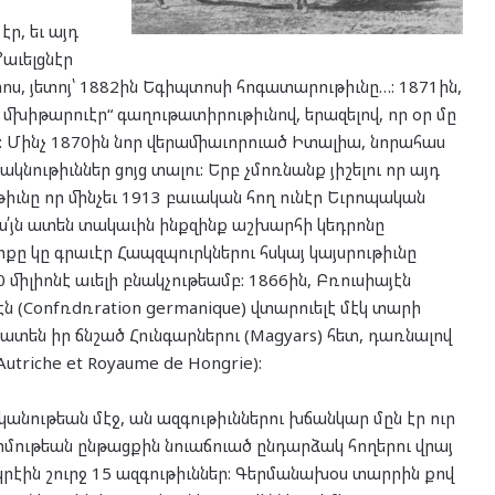
, եւ այդ
աւելցնէր
ոս, յետոյ՝ 1882ին Եգիպտոսի հոգատարութիւնը…: 1871ին,
մխիթարուէր“ գաղութատիրութիւնով, երազելով, որ օր մը
ւ: Մինչ 1870ին նոր վերամիաւորուած Իտալիա, նորահաս
ակնութիւններ ցոյց տալու: Երբ չմոռնանք յիշելու որ այդ
իւնը որ մինչեւ 1913 բաւական հող ունէր Եւրոպական
՛յն ատեն տակաւին ինքզինք աշխարհի կեդրոնը
քը կը գրաւէր Հապզպուրկներու հսկայ կայսրութիւնը
 միլիոնէ աւելի բնակչութեամբ: 1866ին, Բռուսիայէն
 (Confռdռration germanique) վտարուելէ մէկ տարի
տեն իր ճնշած Հունգարներու (Magyars) հետ, դառնալով
utriche et Royaume de Hongrie):
անութեան մէջ, ան ազգութիւններու խճանկար մըն էր ուր
մութեան ընթացքին նուաճուած ընդարձակ հողերու վրայ
րէին շուրջ 15 ազգութիւններ: Գերմանախօս տարրին քով