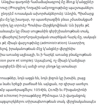
 Անգլիա գաղտնի համաձայնագրով մը ձեռք կ՚անցընէր
ոսը (Թուրքիոյ հողային ամբողջութիւնը պաշտպանելու
 ընդդէմ ռուսական ախորժակներուն): Անդին, Պիսմարք
պէս մը կը խաղար, որ պատերազմին բնաւ չմասնակցած
րիոյ կը տրուէր Պոսնիա-Հերցեկովինան: Ան իբրեւ թէ
անապէս կը մնար սուլթանին գերիշխանութեան տակ,
ր վճարելով խորհրդանշական տարեկան հարկ մը, սակայն
ւ թէ միայն վարչութիւնը (administration) Աւստրիոյ
ելով, իրականութեան մէջ կ՚անցնէր վերջինիս
ա առանց այլեւայլի, եւ ի հարկէ առանց բնակչութեան
on pure et simple): Այսպէսով, ոչ միայն կ՚աւելնար
արցերէն մին ա՛լ աւելի սուր բնոյթ կը ստանար:
ուաթներ, նոյն ազգն են, նոյն լեզուն կը խօսին, բայց
 նաեւ երեքի բաժնած են. այնքան, որ զիրար ատելու
ամբ պատերազմելու: 1054ին, Հռոմի եւ Բիւզանդիոնի
nd schisme) Խրուաթները Թիմոսլաւ Ա.ի վաղանցուկ
Հապզպուրկներու տիրապետութեան տակ. վերջնականապէս