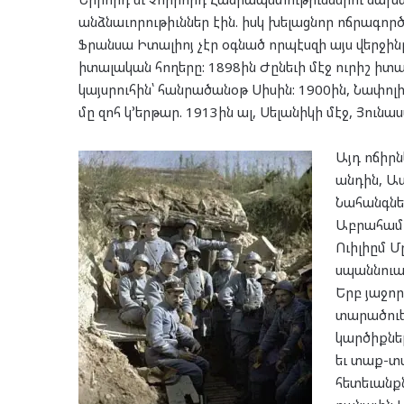
անձնաւորութիւններ էին. իսկ խելացնոր ոճրագոր
Ֆրանսա Իտալիոյ չէր օգնած որպէսզի այս վերջի
իտալական հողերը: 1898ին Ժընեւի մէջ ուրիշ ի
կայսրուհին՝ հանրածանօթ Սիսին: 1900ին, Նափոլ
մը զոհ կ՚երթար. 1913ին ալ, Սելանիկի մէջ, Յու
Այդ ոճիրն
անդին, Ա
Նահանգնե
Աբրահամ Լ
Ուիլիըմ Մ
սպաննուա
Երբ յաջոր
տարածուե
կարծիքներ
եւ տաք-տա
հետեւանքն