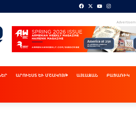
Facebook
X
YouTube
Instagram
Advertisem
ՆԵՐ
ԱՐՈՒԵՍՏ ԵՒ ՄՇԱԿՈՅԹ
ԱՅԼԱԶԱՆ
ԲԱՑԱՌԻԿ