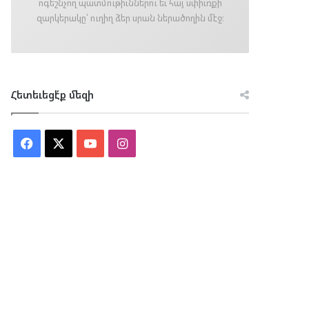
ոգեշնչող պատմութիւններու եւ հայ սփիւռքի
զարկերակը՝ ուղիղ ձեր սրան ներածողին մէջ։
Հետեւեցէ՛ք մեզի
Facebook
X
YouTube
Instagram