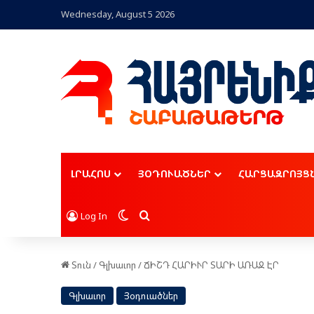
Wednesday, August 5 2026
ԼՐԱՀՈՍ
ՅՕԴՈՒԱԾՆԵՐ
ՀԱՐՑԱԶՐՈՅՑ
Switch skin
Որոնել
Log In
Տուն
/
Գլխաւոր
/
ՃԻՇԴ ՀԱՐԻՒՐ ՏԱՐԻ ԱՌԱՋ ԷՐ
Գլխաւոր
Յօդուածներ