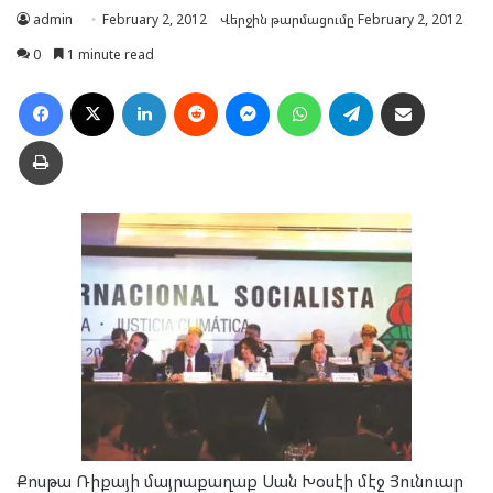
admin
February 2, 2012
Վերջին թարմացումը February 2, 2012
0
1 minute read
Facebook
X
LinkedIn
Reddit
Messenger
WhatsApp
Telegram
Ուղարկել նամակ
Տպել
Քոս­թա Ռի­քա­յի մայ­րա­քա­ղաք Սան Խօ­սէի մէջ Յուն­ուար