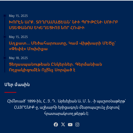
May 15, 2025
ԽՈՐԷՆ ԱՐՔ. ՏՈՂՐԱՄԱՃԵԱՆ՝ ՆԻՒ ՊՐԻԹԸՆԻ ՍՈՒՐԲ
ՍՏԵՓԱՆՈՍ ԵԿԵՂԵՑՒՈՅ ՆՈՐ ՀՈՎԻՒ
May 15, 2025
Աղքատ… Մեծահարուստը, Կամ Վիթխարի ՄԵԾը՝
«Փեփէ» Մուխիքա
May 18, 2025
Ցեղասպանութեան Ընկերներ. Գերմանիան
Ողջակիզումէն Ոչի՞նչ Սորված է
Մեր մասին
Հիմնուած՝ 1899-ին, Հ․Յ․Դ․ Արեւելեան Ա․Մ․Ն․-ի պաշտօնաթերթ՝
ՀԱՅՐԵՆԻՔ-ը, աշխարհի երիցագոյն մեսրոպաշունչ լեզուով
հրատարակուող թերթն է։
Facebook
X
YouTube
Instagram