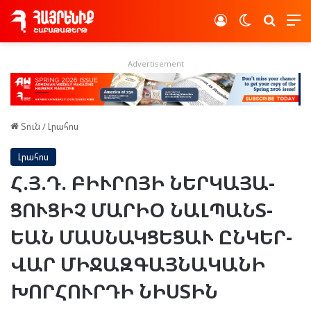
Log In
Switch skin
Որոնե
Advertisement
Տուն
/
Լրահոս
Լրահոս
Հ.Յ.Դ. ԲԻՒ­ՐՈ­ՅԻ ՆԵՐ­ԿԱ­ՅԱ­
ՑՈՒ­ՑԻՉ ՄԱՐԻՕ ՆԱԼ­ՊԱՆՏ­
ԵԱՆ ՄԱՍ­ՆԱԿ­ՑԵ­ՑԱՒ ԸՆ­ԿԵՐ­
ՎԱՐ ՄԻ­ՋԱԶ­ԳԱՅ­ՆԱ­ԿԱ­ՆԻ
ԽՈՐ­ՀՈՒՐ­ԴԻ ՆԻՍ­ՏԻՆ