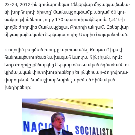
23-24, 2012-ին գու­մար­ուե­ցաւ Ըն­կեր­վար մի­ջազ­գայ­նա­կա­
նի խոր­հուր­դի նիս­տը` մաս­նակ­ցու­թեամբ ան­դամ 60 կու­
սակ­ցու­թիւն­նե­րու շուրջ 170 պատ­ուի­րակ­նե­րուն: Հ.Յ.Դ.-ի
կող­մէ ժո­ղո­վին մաս­նակ­ցե­ցաւ Բիւ­րո­յի ան­դամ, Ըն­կեր­վար
մի­ջազ­գայ­նա­կա­նի ներ­կա­յա­ցու­ցիչ Մարիօ Նալ­պանտ­եան:
Ժո­ղո­վին բաց­ման խօս­քը ար­տա­սա­նեց Քոս­թա Ռի­քա­յի
հան­րա­պե­տու­թեան նա­խա­գահ Լաու­րա Չին­չի­լան, որ­մէ
ետք ժո­ղո­վը քննար­կեց ներ­կայ տնտե­սա­կան ճգնա­ժամն ու
կլի­մա­յա­կան փո­փո­խու­թիւն­նե­րը եւ ըն­կեր­վար-ժո­ղովր­դա­
վա­րու­թեան հա­մաշ­խար­հա­յին շարժ­ման հիմ­նա­կան
խնդիր­նե­րը: