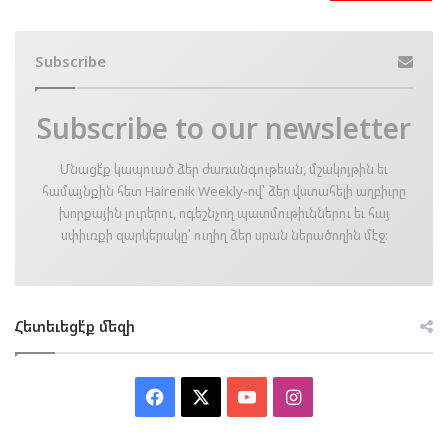
Subscribe
Subscribe to our newsletter
Մնացէ՛ք կապուած ձեր ժառանգութեան, մշակոյթին եւ
համայնքին հետ Hairenik Weekly-ով՝ ձեր վստահելի աղբիւրը
խորքային լուրերու, ոգեշնչող պատմութիւններու եւ հայ
սփիւռքի զարկերակը՝ ուղիղ ձեր սրան ներածողին մէջ։
Հետեւեցէ՛ք մեզի
Facebook
X
YouTube
Instagram