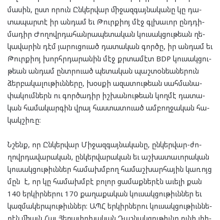
մա­սին, ըստ որուն Ըն­կեր­վար մի­ջազ­գայ­նա­կա­նը կը դա­
տա­պար­տէ իր ան­դամ եւ Թուրք­իոյ մէջ գլխա­ւոր ընդ­դի­
մա­դիր Ժո­ղովր­դա­հան­րա­պե­տա­կան կու­սակ­ցու­թեան ղե­
կա­վա­րին դէմ յա­րուց­ուած դա­տա­կան գոր­ծը, իր ան­դամ եւ
Թուրք­իոյ խորհր­դա­րա­նին մէջ քրտա­մէտ BDP կու­սակ­ցու­
թեան ան­դամ ընտր­ուած պե­տա­կան պաշ­տօն­եա­նե­րուն
ձեր­բա­կա­լու­թիւն­նե­րը, խօս­քի ազա­տու­թեան սահ­մա­նա­
փա­կում­ներն ու գոր­ծա­դիր իշ­խա­նու­թեան կող­մէ դա­տա­
կան հա­մա­կար­գին վրայ հաս­տատ­ուած ամ­բող­ջա­կան հա­
կակ­շի­ռը:
Նշենք, որ Ըն­կեր­վար Մի­ջազ­գայ­նա­կա­նը, ըն­կեր­վար-ժո­
ղովր­դա­վա­րա­կան, ըն­կեր­վա­րա­կան եւ աշ­խա­տա­ւո­րա­կան
կու­սակ­ցու­թիւն­ներ հա­մախմ­բող հա­մաշ­խար­հա­յին կա­ռոյց
մըն է, որ կը հա­մախմ­բէ բո­լոր ցա­մաք­նե­րէն աւե­լի քան
140 եր­կիր­նե­րու 170 քա­ղա­քա­կան կու­սակ­ցու­թիւն­ներ եւ
կազ­մա­կեր­պու­թիւն­ներ: ԱՊՀ եր­կիր­նե­րու կու­սակ­ցու­թիւն­նե­
րէն միայն Հայ Յե­ղա­փո­խա­կան Դաշ­նակ­ցու­թիւնը ու­նի լի­ի­