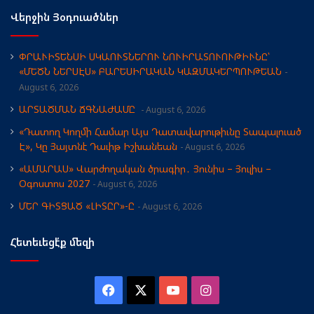
Վերջին Յօդուածներ
ՓՐԱՒԻՏԵՆՍԻ ՍԿԱՈՒՏՆԵՐՈՒ ՆՈՒԻՐԱՏՈՒՈՒԹԻՒՆԸ՝
«ՄԵԾՆ ՆԵՐՍԷՍ» ԲԱՐԵՍԻՐԱԿԱՆ ԿԱԶՄԱԿԵՐՊՈՒԹԵԱՆ
August 6, 2026
ԱՐՏԱԾՄԱՆ ՃԳՆԱԺԱՄԸ
August 6, 2026
«Դատող Կողմի Համար Այս Դատավարութիւնը Տապալուած
Է», Կը Յայտնէ Դաւիթ Իշխանեան
August 6, 2026
«ԱՄԱՐԱՍ» Վարժողական ծրագիր․ Յունիս – Յուլիս –
Օգոստոս 2027
August 6, 2026
ՄԵՐ ԳԻՏՑԱԾ «ԼԻՏԸՐ»-Ը
August 6, 2026
Հետեւեցէ՛ք մեզի
Facebook
X
YouTube
Instagram