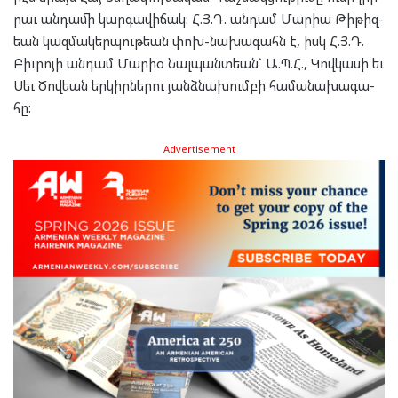
րաւ ան­դա­մի կար­գա­վի­ճակ: Հ.Յ.Դ. ան­դամ Մար­իա Թի­թիզ­
եան կազ­մա­կեր­պու­թեան փոխ-նա­խա­գահն է, իսկ Հ.Յ.Դ.
Բիւ­րո­յի ան­դամ Մարիօ Նալ­պանտ­եան` Ա.Պ.Հ., Կով­կա­սի եւ
Սեւ Ծով­եան եր­կիր­նե­րու յանձ­նա­խում­բի հա­մա­նա­խա­գա­
հը:
Advertisement