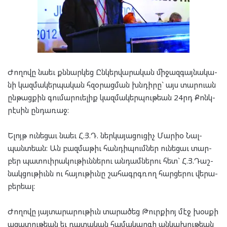
Ժո­ղո­վը նա­եւ քննար­կեց Ըն­կեր­վա­րա­կան մի­ջազ­գայ­նա­կա­
նի կազ­մա­կեր­պա­կան հզօ­րաց­ման խնդի­րը` այս տար­ուան
ըն­թաց­քին գու­մար­ուե­լիք կազ­մա­կեր­պու­թեան 24րդ Քոնկ­
րէ­սին ըն­դա­ռաջ:
Ելոյթ ու­նե­ցաւ նա­եւ Հ.Յ.Դ. ներ­կա­յա­ցու­ցիչ Մարիօ Նալ­
պանտ­եան: Ան բազ­մա­թիւ հան­դի­պում­ներ ու­նե­ցաւ տար­
բեր պատ­ուի­րա­կու­թիւն­նե­րու ան­դամ­նե­րու հետ` Հ.Յ.Դաշ­
նակ­ցու­թիւնն ու հա­յու­թիւնը շա­հագրգ­ռող հար­ցե­րու վե­րա­
բեր­եալ:
Ժո­ղո­վը յայ­տա­րա­րու­թիւն տա­րա­ծեց Թուրք­իոյ մէջ խօս­քի
ազա­տու­թեան եւ դա­տա­կան հա­մա­կար­գի ան­կա­խու­թեան