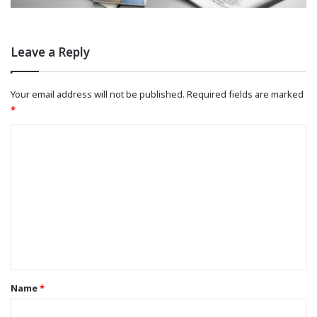
Leave a Reply
Your email address will not be published.
Required fields are marked
*
C
o
m
m
e
n
t
*
Name
*