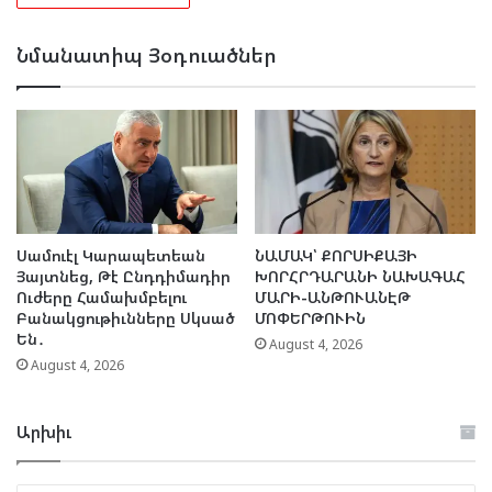
Նմանատիպ Յօդուածներ
Սամուէլ Կարապետեան
ՆԱՄԱԿ՝ ՔՈՐՍԻՔԱՅԻ
Յայտնեց, Թէ Ընդդիմադիր
ԽՈՐՀՐԴԱՐԱՆԻ ՆԱԽԱԳԱՀ
Ուժերը Համախմբելու
ՄԱՐԻ-ԱՆԹՈՒԱՆԷԹ
Բանակցութիւնները Սկսած
ՄՈՓԵՐԹՈՒԻՆ
Են․
August 4, 2026
August 4, 2026
Արխիւ