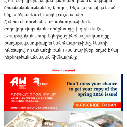
Հ.Բ.Ը.Մ.-ը կրկին անգամ զսպուածութեան եւ ազգային
միասնականութեան կոչ կ’ուղղէ: Ինչպէս բազմիցս նշած
ենք, անհրաժեշտ է յարգել Հայաստանի
Հանրապետութեան Սահմանադրութիւնը եւ
ժողովրդավարական գործընթացը, ինչպէս եւ Հայ
Առաքելական Սուրբ Եկեղեցւոյ ինքնավար կառոյցը,
քաղաքականութիւնը եւ կանոնագրութիւնը, նկատի
ունենալով, որ ան աւելի քան 1700 տարիներ, եղած է հայ
ինքնութեան անսասան հիմնասիւնը:
Advertisement