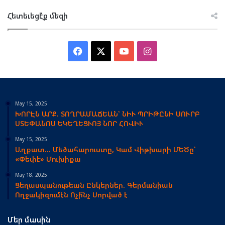
Հետեւեցէ՛ք մեզի
Facebook
X
YouTube
Instagram
May 15, 2025
ԽՈՐԷՆ ԱՐՔ. ՏՈՂՐԱՄԱՃԵԱՆ՝ ՆԻՒ ՊՐԻԹԸՆԻ ՍՈՒՐԲ
ՍՏԵՓԱՆՈՍ ԵԿԵՂԵՑՒՈՅ ՆՈՐ ՀՈՎԻՒ
May 15, 2025
Աղքատ… Մեծահարուստը, Կամ Վիթխարի ՄԵԾը՝
«Փեփէ» Մուխիքա
May 18, 2025
Ցեղասպանութեան Ընկերներ. Գերմանիան
Ողջակիզումէն Ոչի՞նչ Սորված է
Մեր մասին