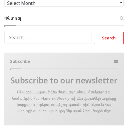
Արխիւ
Փնտռել
Search
for:
Subscribe
Subscribe to our newsletter
Մնացէ՛ք կապուած ձեր ժառանգութեան, մշակոյթին եւ
համայնքին հետ Hairenik Weekly-ով՝ ձեր վստահելի աղբիւրը
խորքային լուրերու, ոգեշնչող պատմութիւններու եւ հայ
սփիւռքի զարկերակը՝ ուղիղ ձեր սրան ներածողին մէջ։