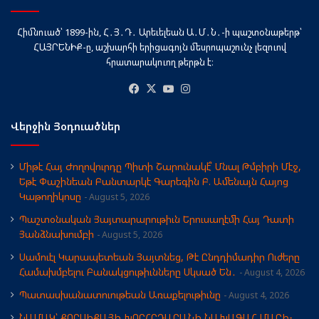
Հիմնուած՝ 1899-ին, Հ․Յ․Դ․ Արեւելեան Ա․Մ․Ն․-ի պաշտօնաթերթ՝
ՀԱՅՐԵՆԻՔ-ը, աշխարհի երիցագոյն մեսրոպաշունչ լեզուով
հրատարակուող թերթն է։
Facebook
X
YouTube
Instagram
Վերջին Յօդուածներ
Միթէ Հայ Ժողովուրդը Պիտի Շարունակէ՞ Մնալ Թմբիրի Մէջ,
Եթէ Փաշինեան Բանտարկէ Գարեգին Բ. Ամենայն Հայոց
Կաթողիկոսը
August 5, 2026
Պաշտօնական Յայտարարութիւն Երուսաղէմի Հայ Դատի
Յանձնախումբի
August 5, 2026
Սամուէլ Կարապետեան Յայտնեց, Թէ Ընդդիմադիր Ուժերը
Համախմբելու Բանակցութիւնները Սկսած Են․
August 4, 2026
Պատասխանատուութեան Առաքելութիւնը
August 4, 2026
ՆԱՄԱԿ՝ ՔՈՐՍԻՔԱՅԻ ԽՈՐՀՐԴԱՐԱՆԻ ՆԱԽԱԳԱՀ ՄԱՐԻ-