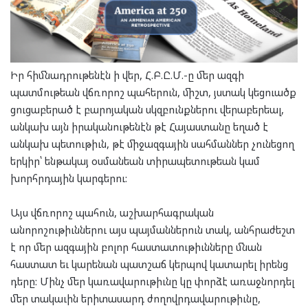
Իր հիմնադրութենէն ի վեր, Հ.Բ.Ը.Մ.-ը մեր ազգի
պատմութեան վճռորոշ պահերուն, միշտ, յստակ կեցուածք
ցուցաբերած է բարոյական սկզբունքներու վերաբերեալ,
անկախ այն իրականութենէն թէ Հայաստանը եղած է
անկախ պետութիւն, թէ միջազգային սահմաններ չունեցող
երկիր՝ ենթակայ օսմանեան տիրապետութեան կամ
խորհրդային կարգերու:
Այս վճռորոշ պահուն, աշխարհագրական
անորոշութիւններու այս պայմաններուն տակ, անհրաժեշտ
է որ մեր ազգային բոլոր հաստատութիւնները մնան
հաստատ եւ կարենան պատշաճ կերպով կատարել իրենց
դերը: Մինչ մեր կառավարութիւնը կը փորձէ առաջնորդել
մեր տակաւին երիտասարդ ժողովրդավարութիւնը,