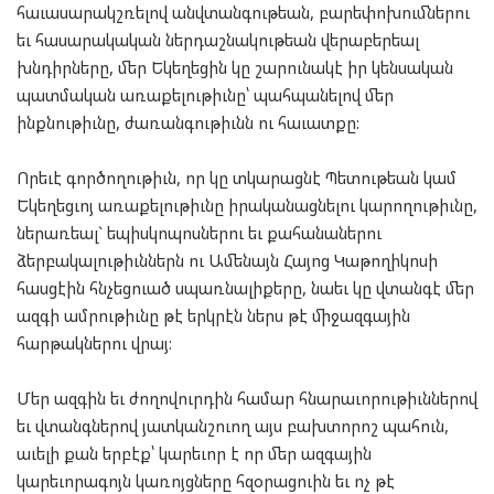
հաւասարակշռելով անվտանգութեան, բարեփոխումներու
եւ հասարակական ներդաշնակութեան վերաբերեալ
խնդիրները, մեր Եկեղեցին կը շարունակէ իր կենսական
պատմական առաքելութիւնը՝ պահպանելով մեր
ինքնութիւնը, ժառանգութիւնն ու հաւատքը:
Որեւէ գործողութիւն, որ կը տկարացնէ Պետութեան կամ
Եկեղեցւոյ առաքելութիւնը իրականացնելու կարողութիւնը,
ներառեալ` եպիսկոպոսներու եւ քահանաներու
ձերբակալութիւններն ու Ամենայն Հայոց Կաթողիկոսի
հասցէին հնչեցուած սպառնալիքերը, նաեւ կը վտանգէ մեր
ազգի ամրութիւնը թէ երկրէն ներս թէ միջազգային
հարթակներու վրայ:
Մեր ազգին եւ ժողովուրդին համար հնարաւորութիւններով
եւ վտանգներով յատկանշուող այս բախտորոշ պահուն,
աւելի քան երբէք՝ կարեւոր է որ մեր ազգային
կարեւորագոյն կառոյցները հզօրացուին եւ ոչ թէ