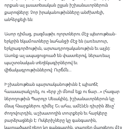
որքան ալ լաւատեսական ըլլան իշխանաւորներուն
քարոզները: Չոր իրականութիւնները անժխտելի,
անհերքելի են:
Ասոր դիմաց, բազմաթիւ ոլորտներու մէջ պետութեան-
երկրին եկամուտները նահանջի մէջ են (առեւտուր,
երկրագործութիւն, արտադրողականութիւն եւ այլն):
Ասոնք ալ ապացուցուած են փաստերով, ներառեալ
պաշտօնական տեղեկագիրներով եւ
վիճակագրութիւններով: Ուրե՞մն…
Իշխանութեան պարտականութիւնն է պիւտճէ
հաւասարակշռել, ու «երբ չի մնում ելք ու ճար…» (հազար
ներողութիւն Պարոյր Սեւակին), իշխանաւորներուն կը
մնայ հնարքներու դիմել: Եւ ահա, ամէնէն դիւրին ձեւը՝
ժողովուրդին, աշխատողին տուրքերն եւ հարկերը
բարձրացնելն է: Ոսկերիչները կը գանգատին,
կալուածատէրերը կը գանգատին, տարբեր մարզերու մէջ