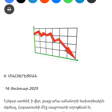
Տպել
Ս. ՄԱՀՍԷՐԷՃԵԱՆ
16 Յունուար 2025
Երկար ատենէ ի վեր, բայց ահա ամանորի նախօրեակէն
սկսեալ, Հայաստանի մէջ ապրուստի սղութեան եւ