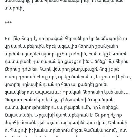
տարուիլ:
***
Քու ի՞նչ հոգդ է, որ իրական հերոսները կը նսեմացուին ու
կը վարկաբեկուին, երէկ ազգային հերոսի շքանշանի
արժանացողներ այսօր կը հալածուին, բանտ կը նետուին,
դատարանէ դատարան կը քաշքշուին: Անո՞նք՝ ի՜նչ հերոս:
Հերոսը դո՛ւն ես, հարկ վճարող քաղաքացի՛, հոգ չէ թէ
ուսիդ դրուած բեռը օրէ օր կը ծանրանայ եւ շուտով կրնայ
կոտրել ողնասիւնդ, անոր հետ ալ քանդել քու եւ
զաւակներուդ ապագա՛ն…: Իրական հերոսներ կան նաեւ…
Պաքուի բանտերուն մէջ, կ’ենթարկուին այլանդակ
դատավարութիւններու, վարկաբեկումի, որ նոյնինքն
Հայաստանի, Արցախի՛ վարկաբեկումն է: Եւ թող ո՛չ ոք
ժպրհի մտածել, թէ այս ու այլ գետիններու վրայ Երեւանի
ու Պաքուի իշխանաւորներուն միջեւ համակարգում, լուռ