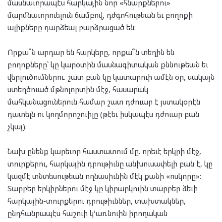
մասնաւորապէս հարկային նոր «հնարքներու»
մարմնաւորուելուն ճամբով, դժգոհութեան եւ բողոքի
ալիքները դարձեալ բարձրացած են:
Որքա՞ն արդար են հարկերը, որքա՞ն տեղին են
բողոքները՝ կը կարօտին մասնագիտական քննութեան եւ
վերլուծումներու. շատ բան կը կատարուի ամէն օր, սակայն
ստեղծուած մթնոլորտին մէջ, հասարակ
մահկանացուներուն համար շատ դժուար է յստակօրէն
դատելն ու կողմորոշուիլը (թէեւ իսկապէս դժուար բան
չկայ):
Նախ ընենք կարեւոր հաստատում մը. որեւէ երկրի մէջ,
տուրքերու, հարկային դրութիւնը անխուսափելի բան է, կը
կազմէ տնտեսութեան ողնասիւնին մէկ քանի «ոսկորը»:
Տարբեր երկիրներու մէջ կը կիրարկուին տարբեր ձեւի
հարկային-տուրքերու դրութիւններ, տախտակներ,
ընդհանրապէս հաշուի կ’առնուին իրողական