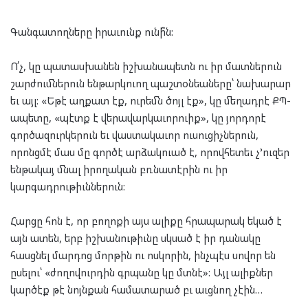
Գանգատողները իրաւունք ունի՞ն:
Ո՛չ, կը պատասխանեն իշխանապետն ու իր մատներուն
շարժումներուն ենթարկուող պաշտօնեաները՝ նախարար
եւ այլ: «Եթէ աղքատ էք, ուրեմն ծոյլ էք», կը մեղադրէ ՔՊ-
ապետը, «պէտք է վերավարկաւորուիք», կը յորդորէ
գործազուրկերուն եւ վաստակաւոր ուսուցիչներուն,
որոնցմէ մաս մը գործէ արձակուած է, որովհետեւ չ’ուզեր
ենթակայ մնալ իրողական բռնատէրին ու իր
կարգադրութիւններուն:
Հարցը հոն է, որ բողոքի այս ալիքը հրապարակ եկած է
այն ատեն, երբ իշխանութիւնը սկսած է իր դանակը
հասցնել մարդոց մորթին ու ոսկորին, ինչպէս սովոր են
ըսելու՝ «ժողովուրդին գրպանը կը մտնէ»: Այլ ալիքներ
կարծէք թէ նոյնքան համատարած բւ աւցնող չէին…