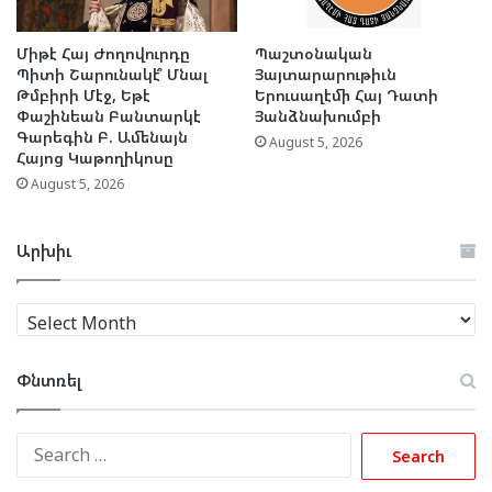
Միթէ Հայ Ժողովուրդը
Պաշտօնական
Պիտի Շարունակէ՞ Մնալ
Յայտարարութիւն
Թմբիրի Մէջ, Եթէ
Երուսաղէմի Հայ Դատի
Փաշինեան Բանտարկէ
Յանձնախումբի
Գարեգին Բ. Ամենայն
August 5, 2026
Հայոց Կաթողիկոսը
August 5, 2026
Արխիւ
Արխիւ
Փնտռել
Search
for: