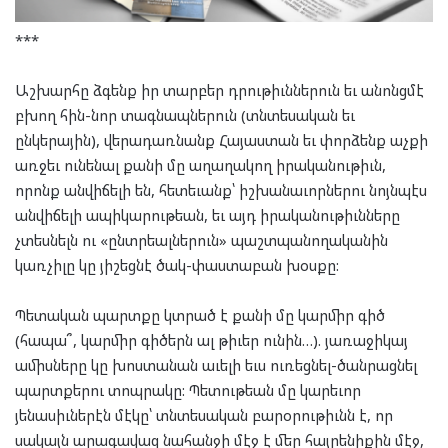
***
Աշխարհը ձգենք իր տարբեր դրութիւններուն եւ անոնցմէ
բխող հին-նոր տագնապներուն (տնտեսական եւ
ընկերային), վերադառնանք Հայաստան եւ փորձենք աչքի
առջեւ ունենալ քանի մը աղաղակող իրականութիւն,
որոնք անվիճելի են, հետեւանք՝ իշխանաւորներու նոյնպէս
անվիճելի ապիկարութեան, եւ այդ իրականութիւնները
չտեսնելն ու «ընտրեալներուն» պաշտպանողականին
կառչիլը կը յիշեցնէ ծակ-փաստաբան խօսքը:
Պետական պարտքը կտրած է քանի մը կարմիր գիծ
(հապա՞, կարմիր գիծերն ալ թիւեր ունին…). յառաջիկայ
ամիսները կը խոստանան աւելի եւս ուռեցնել-ծանրացնել
պարտքերու տոպրակը: Պետութեան մը կարեւոր
յենասիւներէն մէկը՝ տնտեսական բարօրութիւնն է, որ
սակայն արագավազ նահանջի մէջ է մեր հայրենիքին մէջ,