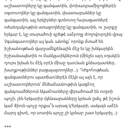
աշխատողները կը գանգատին, փոխադրամիջոցներէն
օգտուողներ կը գանգատին, փաստաբաններ կը
գանգատին, այլ երկիրներ գտնուող հարազատներէ
օժանդակութիւն ստացողները կը գանգատին, ու շարքը
երկար է, կը տարածուի գրեթէ ամբողջ ժողովուրդին վրայ:
Չգանգատողներ ալ կան. անոնք՝ որոնք մտած են
իշխանութեան վարչամեքենային մէջ եւ կը խնկարկեն
իշխանապետին ու մանկլաւիկներուն (մինչեւ այդ օղակէն
դուրս իյնան եւ մէկ օրէն միւսը դառնան քննադատներ,
խաղքութիւններ բացայայտողներ…): Դժգոհութեան,
գանգատներու պատճառներէն մէկն ալ այն է, որ
աշխատողներուն՝ մեծամասնութիւն կազմող
զանգուածներուն եկամուտները վերածուած են ուղտի
պոչի, չեն երկարիր (կենսաբանները կրնան ըսել, թէ իշուն
կամ ձիուն պոչը որքա՞ն արագ կ’երկարի, սակայն ամէն
մարդ գիտէ, որ սուտին պոչը չի կրնար շատ երկարիլ…):
***