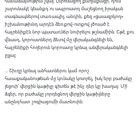
համաձայնութիւն չկայ: Հերոսացո՛ղ քաղաքացի, դուն
շարունակէ կեանքդ ու ապրուստդ մաշեցնող իրական
տագնապներով տառապիլ, անդին, քեզ «ցաւազրկող»
իշխանութիւնդ արդէն ձեռքով-ոտքով լծուած է
հայրենիքէն նոր պատառներ նուիրելու թշնամիին. Եթէ քու
վնասդ, կորուստներդ ձեւով մը վերականգնելի են,
հայրենիքի հողերուն կորուստը կրնայ անվերականգնելի
ըլլալ:
… Շիւղը կրնայ անհատներու կամ որոշ
հաւաքականութեան մը կռնակը կոտրել, իսկ երբ բաժակը
լեցուի՝ վերջին կաթիլը գիտե՛ս թէ ինչ դեր կը խաղայ: Մի՛
ձգեր, որ բաժակը յորդեցնող վերջին կաթիլները
անընդհատ շոգիացումի մատնուին: