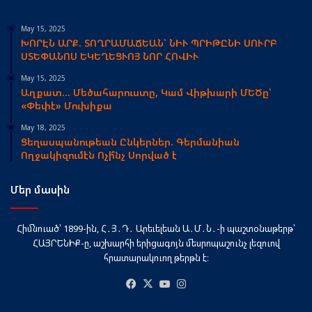
May 15, 2025
ԽՈՐԷՆ ԱՐՔ. ՏՈՂՐԱՄԱՃԵԱՆ՝ ՆԻՒ ՊՐԻԹԸՆԻ ՍՈՒՐԲ
ՍՏԵՓԱՆՈՍ ԵԿԵՂԵՑՒՈՅ ՆՈՐ ՀՈՎԻՒ
May 15, 2025
Աղքատ… Մեծահարուստը, Կամ Վիթխարի ՄԵԾը՝
«Փեփէ» Մուխիքա
May 18, 2025
Ցեղասպանութեան Ընկերներ. Գերմանիան
Ողջակիզումէն Ոչի՞նչ Սորված է
Մեր մասին
Հիմնուած՝ 1899-ին, Հ․Յ․Դ․ Արեւելեան Ա․Մ․Ն․-ի պաշտօնաթերթ՝
ՀԱՅՐԵՆԻՔ-ը, աշխարհի երիցագոյն մեսրոպաշունչ լեզուով
հրատարակուող թերթն է։
Facebook
X
YouTube
Instagram