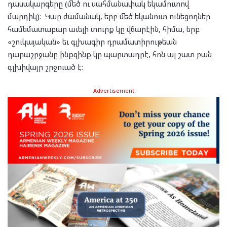
դասակարգերը (մեծ ու սահմանափակ եկամուտով
մարդիկ): Կար ժամանակ, երբ մեծ եկանուտ ունեցողներ
համեմատաբար աւելի տուրք կը վճարէին, հիմա, երբ
«շուկայական» եւ գլխագիր դրամատիրութեան
դարաշրջանը ինքզինք կը պարտադրէ, հոն ալ շատ բան
գլխիվայր շրջուած է:
Advertisement