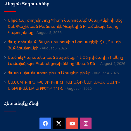
Վերջին Յօդուածներ
Միթէ Հայ Ժողովուրդը Պիտի Շարունակէ՞ Մնալ Թմբիրի Մէջ,
Եթէ Փաշինեան Բանտարկէ Գարեգին Բ. Ամենայն Հայոց
Կաթողիկոսը
August 5, 2026
Պաշտօնական Յայտարարութիւն Երուսաղէմի Հայ Դատի
Յանձնախումբի
August 5, 2026
Սամուէլ Կարապետեան Յայտնեց, Թէ Ընդդիմադիր Ուժերը
Համախմբելու Բանակցութիւնները Սկսած Են․
August 4, 2026
Պատասխանատուութեան Առաքելութիւնը
August 4, 2026
ՆԱՄԱԿ՝ ՔՈՐՍԻՔԱՅԻ ԽՈՐՀՐԴԱՐԱՆԻ ՆԱԽԱԳԱՀ ՄԱՐԻ-
ԱՆԹՈՒԱՆԷԹ ՄՈՓԵՐԹՈՒԻՆ
August 4, 2026
Հետեւեցէ՛ք մեզի
Facebook
X
YouTube
Instagram