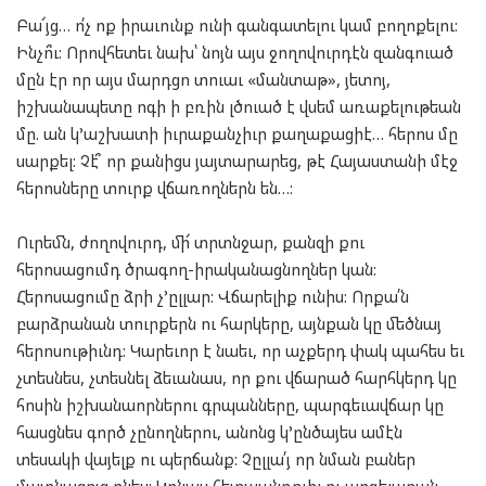
Բա՜յց… ո՛չ ոք իրաւունք ունի գանգատելու կամ բողոքելու:
Ինչո՞ւ: Որովհետեւ նախ՝ նոյն այս ջողովուրդէն զանգուած
մըն էր որ այս մարդցո տուաւ «մանտաթ», յետոյ,
իշխանապետը ոգի ի բռին լծուած է վսեմ առաքելութեան
մը. ան կ’աշխատի իւրաքանչիւր քաղաքացիէ… հերոս մը
սարքել: Չէ՞ որ քանիցս յայտարարեց, թէ Հայաստանի մէջ
հերոսները տուրք վճառողներն են…:
Ուրեմն, ժողովուրդ, մի՜ տրտնջար, քանզի քու
հերոսացումդ ծրագող-իրականացնողներ կան:
Հերոսացումը ձրի չ’ըլլար: Վճարելիք ունիս: Որքա՛ն
բարձրանան տուրքերն ու հարկերը, այնքան կը մեծնայ
հերոսութիւնդ: Կարեւոր է նաեւ, որ աչքերդ փակ պահես եւ
չտեսնես, չտեսնել ձեւանաս, որ քու վճարած հարհկերդ կը
հոսին իշխանաորներու գրպանները, պարգեւավճար կը
հասցնես գործ չընողներու, անոնց կ’ընծայես ամէն
տեսակի վայելք ու պերճանք: Չըլլա՛յ որ նման բաներ
մատնացոյց ընես: Կրնաս հետապնդուիլ ու արգելարան