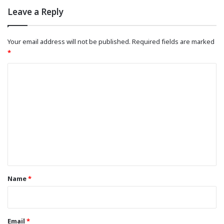
Leave a Reply
Your email address will not be published.
Required fields are marked
*
C
o
m
m
e
n
t
*
Name
*
Email
*