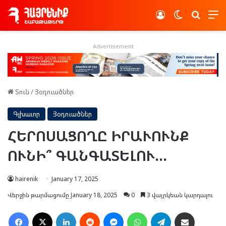
Log In
Switch skin
Որոնե
Advertisement
Տուն
/
Յօդուածներ
Գլխաւոր
Յօդուածներ
ՀԵՐՈՍԱՑՈՂԸ ԻՐԱՒՈՒՆՔ
ՈՒՆԻ՞ ԳԱՆԳԱՏԵԼՈՒ…
hairenik
January 17, 2025
Վերջին թարմացումը January 18, 2025
0
3 վայրկեան կարդալու
Facebook
X
LinkedIn
Reddit
Messenger
WhatsApp
Telegram
Ուղարկել նամակ