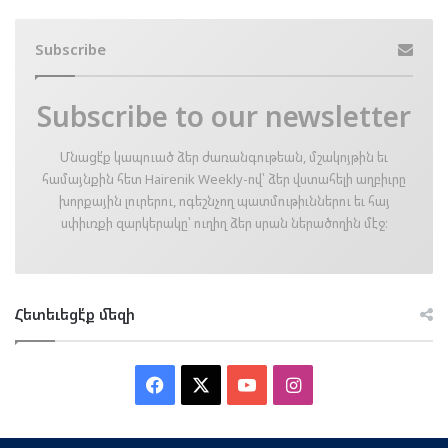
Subscribe
Subscribe to our newsletter
Մնացէ՛ք կապուած ձեր ժառանգութեան, մշակոյթին եւ
համայնքին հետ Hairenik Weekly-ով՝ ձեր վստահելի աղբիւրը
խորքային լուրերու, ոգեշնչող պատմութիւններու եւ հայ
սփիւռքի զարկերակը՝ ուղիղ ձեր սրան ներածողին մէջ։
Հետեւեցէ՛ք մեզի
Facebook
X
YouTube
Instagram