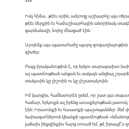
***
Իսկ հիմա…թէեւ օրին, ամբողջ աշխարհը այս ոճրա
թէեւ ներքին եւ համաշխարհային անօրինակ տագնա
զարմանալի, նոյնը մնացած էին:
Արդեօ՞ք այս պատահածը պարզ զուգադիպութիւն էր,
գիտեր:
Բայց իրականութիւն է, որ երկու տարաբախտ ն
ալ պատմութեան անցան եւ սակայն անցեալ չդարձան
տակաւին կը յիշուին ու կը յիշատակուին:
Իմ կարգիս, համեստօրէն ըսեմ, որ շատ լաւ տպաւո
համար, երկուքն ալ իրենց առաքելութեան յատուկ
էին: Իրաւունքի եւ հաւատքի պաշտպաններ: Չեմ փ
նախագահներուն կեանքի պատմութեան «նմանութի
յաճախ ինքզինքիս հարց տուած եմ, թէ իրապէ՞ս զո