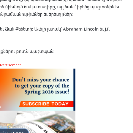
ին միեւնոյն ճակատագիրը, այլ նաեւ՝ իրենց պաշտօնին եւ
րամասնութիւններ եւ երեւոյթներ:
Ճան Քենետի: Աւելի յստակ՝ Abraham Lincoln եւ J.F.
նքներու բուռն պաշտպան:
dvertisement