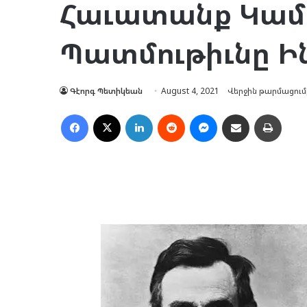
Հաւատանք Կամ
Պատմութիւնը Ին
Գէորգ Պետիկեան
August 4, 2021
Վերջին թարմացումը
Facebook
X
LinkedIn
Reddit
Messenger
Ուղարկել նամակ
Տպել