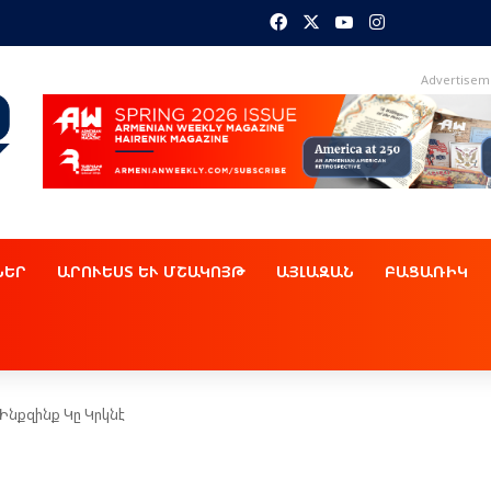
Facebook
X
YouTube
Instagram
Advertisem
ՆԵՐ
ԱՐՈՒԵՍՏ ԵՒ ՄՇԱԿՈՅԹ
ԱՅԼԱԶԱՆ
ԲԱՑԱՌԻԿ
Ինքզինք Կը Կրկնէ