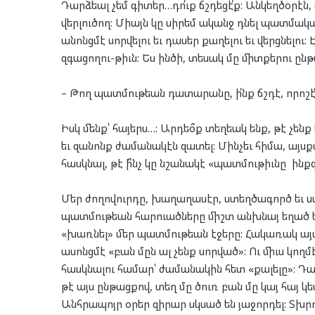
Դարձեալ չեմ գիտեր…դո՛ւք ճշդեցէ՛ք: Անկեղծօրէն,
վերլուծող: Միայն կը սիրեմ ականջ դնել պատմակա
անոնցմէ սորվելու եւ դասեր քաղելու եւ վերցնելու
զգացողու-թիւն: Ես ինծի, տեսակ մը միտքերու ընթ
– Թող պատմութեան դատարանը, ի՛նք ճշդէ, որոշէ՛ 
Իսկ մենք՝ հայերս…: Արդեօ՞ք տեղեակ ենք, թէ չե
եւ զանոնք ժամանակէն զատել: Մինչեւ հիմա, այս
հասկնալ, թէ ի՞նչ կը նշանակէ «պատմութիւնը ինք
Մեր ժողովուրդը, խաղաղասէր, ստեղծագործ եւ սա
պատմութեան հարուածները միշտ անխնայ եղած են
«խառնել» մեր պատմութեան էջերը: Հակառակ այս 
ասոնցմէ «բան մըն ալ չենք սորված»: Ու միւս կողմէ
հասկնալու համար՝ ժամանակին հետ «քալելը»: Դար
թէ այս ընթացքով, տեղ մը ծուռ բան մը կայ հայ կ
Անհրապոյր օրեր զիրար սկսած են յաջորդել: Տխրութ