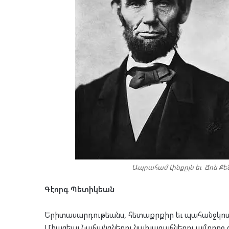
Ապրահամ Լինքըլն եւ Ճոն Քե
Գէորգ Պետիկեան
Երիտասարդութեանս, հետաքրքիր եւ պահանջկոտ ա
Միացեալ Նահանգներու նախագահներու ամբողջ ց