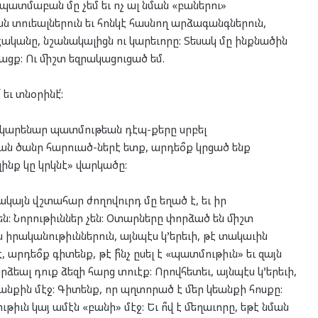
 պատմաբան մը չեմ եւ ոչ ալ նման «բաներու»
ն տուեալներուն եւ հոնկէ հասնող արձագանգներուն,
: Էականը, նշանակալիցն ու կարեւորը: Տեսակ մը ինքնածին
ացք: Ու միշտ եզրակացուցած եմ.
եւ տնօրինէ՛:
նք կարենար պատմութեան դէպ-քերը սրբել
քան ծանր հարուած-ներէ ետք, արդեօ՞ք կրցած ենք
զինք կը կրկնէ» վարկածը:
կայն վշտահար ժողովուրդ մը եղած է, եւ իր
: Նորութիւններ չեն: Օտարները փորձած են միշտ
իրականութիւններուն, այնպէս կ’երեւի, թէ տակաւին
, արդեօ՞ք գիտենք, թէ ի՞նչ ըսել է «պատմութիւն» եւ զայն
ձեալ դուք ձեզի հարց տուէք: Որովհետեւ, այնպէս կ’երեւի,
եանքին մէջ: Գիտենք, որ պղտորած է մեր կեանքի հոսքը:
իւն կայ ամէն «բանի» մէջ: Եւ ո՞վ է մեղաւորը, եթէ նման