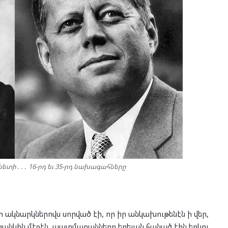
նետի․․․ 16-րդ եւ 35-րդ նախագահները
կնարկներովս սորված էի, որ իր անկախութենէն ի վեր,
անկին մէջէն, պատմաբանները երեւան հանած էին երկու