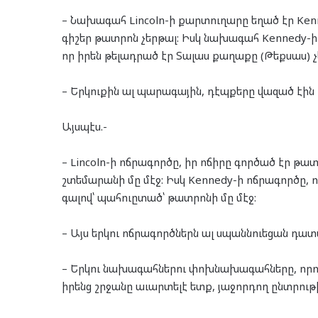
– Նախագահ Lincoln-ի քարտուղարը եղած էր Kenn
գիշեր թատրոն չերթալ: Իսկ նախագահ Kennedy-ի 
որ իրեն թելադրած էր Տալաս քաղաքը (Թեքսաս) չ
– Երկուքին ալ պարագային, դէպքերը վազած էին
Այսպէս.-
– Lincoln-ի ոճրագործը, իր ոճիրը գործած էր թա
շտեմարանի մը մէջ: Իսկ Kennedy-ի ոճրագործը, 
գալով՝ պահուըտած՝ թատրոնի մը մէջ:
– Այս երկու ոճրագործներն ալ սպաննուեցան դատ
– Երկու նախագահներու փոխնախագահները, որ
իրենց շրջանը աւարտելէ ետք, յաջորդող ընտրու