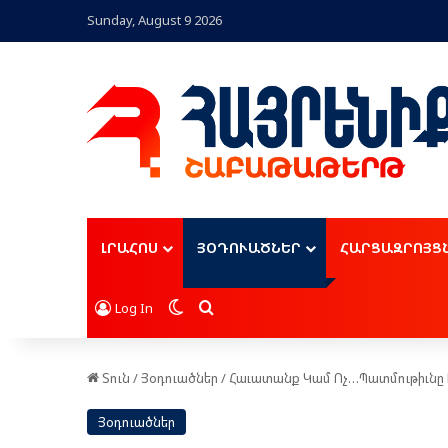
Sunday, August 9 2026
ԼՐԱՀՈՍ
ՅՕԴՈՒԱԾՆԵՐ
ՀԱՐՑԱԶՐՈՅՑ
Switch skin
Որոնել
Log In
Տուն
/
Յօդուածներ
/
Հաւատանք Կամ Ոչ…Պատմութիւնը 
Յօդուածներ