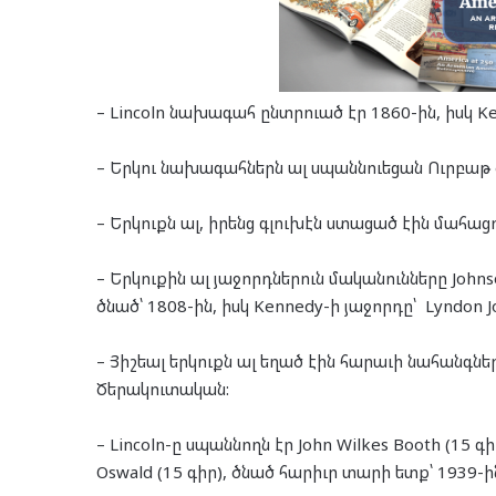
– Lincoln նախագահ ընտրուած էր 1860-ին, իսկ K
– Երկու նախագահներն ալ սպաննուեցան Ուրբաթ օր
– Երկուքն ալ, իրենց գլուխէն ստացած էին մահա
– Երկուքին ալ յաջորդներուն մականունները Johnso
ծնած՝ 1808-ին, իսկ Kennedy-ի յաջորդը՝ Lyndon Jo
– Յիշեալ երկուքն ալ եղած էին հարաւի նահանգն
Ծերակուտական:
– Lincoln-ը սպաննողն էր John Wilkes Booth (15 գի
Oswald (15 գիր), ծնած հարիւր տարի ետք՝ 1939-ի