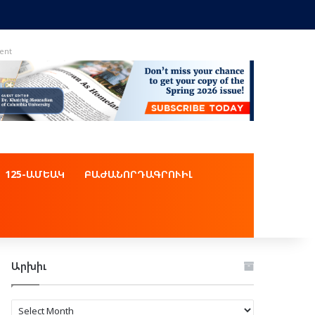
ent
125-ԱՄԵԱԿ
ԲԱԺԱՆՈՐԴԱԳՐՈՒԻԼ
Արխիւ
Արխիւ