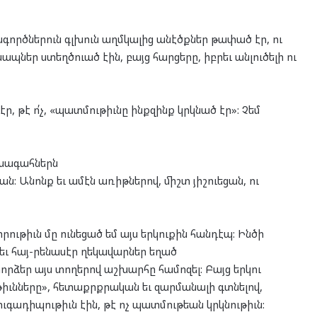
գործներուն գլխուն աղմկալից անէծքներ թափած էր, ու
պներ ստեղծուած էին, բայց հարցերը, իբրեւ անլուծելի ու
 թէ ո՛չ, «պատմութիւնը ինքզինք կրկնած էր»: Չեմ
ախագահներն
: Անոնք եւ ամէն առիթներով, միշտ յիշուեցան, ու
րութիւն մը ունեցած եմ այս երկուքին հանդէպ: Ինծի
 եւ հայ-րենասէր ղեկավարներ եղած
որձեր այս տողերով աշխարհը համոզել: Բայց երկու
ւնները», հետաքրքրական եւ զարմանալի գտնելով,
ւգադիպութիւն էին, թէ ոչ պատմութեան կրկնութիւն: