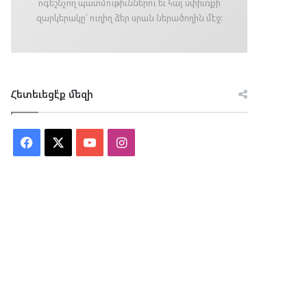
ոգեշնչող պատմութիւններու եւ հայ սփիւռքի
զարկերակը՝ ուղիղ ձեր սրան ներածողին մէջ։
Հետեւեցէ՛ք մեզի
Facebook
X
YouTube
Instagram