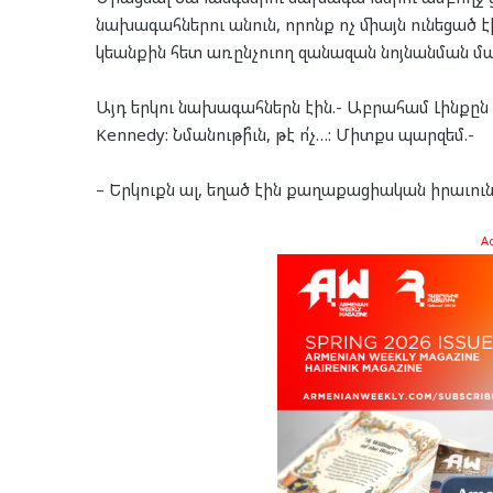
նախագահներու անուն, որոնք ոչ միայն ունեցած է
կեանքին հետ առընչուող զանազան նոյնանման ման
Այդ երկու նախագահներն էին.- Աբրահամ Լինքըն եւ 
Kennedy: Նմանութի՞ւն, թէ ո՛չ…: Միտքս պարզեմ.-
– Երկուքն ալ, եղած էին քաղաքացիական իրաւու
A