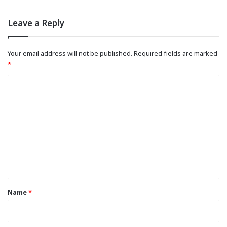
Leave a Reply
Your email address will not be published.
Required fields are marked
*
C
o
m
m
e
n
t
*
Name
*