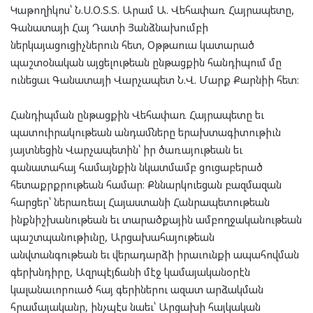
Կաթողիկոս՝ Ն.Ս.Օ.Տ.Տ. Արամ Ա. Վեհափառ Հայրապետը,
Գանատայի Հայ Դատի Յանձնախումբի
ներկայացուցիչներուն հետ, Օթթաուա կատարած
պաշտօնական այցելութեան ընթացքին հանդիպում մը
ունեցաւ Գանատայի Վարչապետ Ն.Վ. Մարք Քարնիի հետ։
Հանդիպման ընթացքին Վեհափառ Հայրապետը եւ
պատուիրակութեան անդամները երախտագիտութիւն
յայտնեցին Վարչապետին՝ իր ծառայութեան եւ
գանատահայ համայնքին նկատմամբ ցուցաբերած
հետաքրքրութեան համար։ Քննարկուեցան բազմազան
հարցեր՝ ներառեալ Հայաստանի Հանրապետութեան
ինքնիշխանութեան եւ տարածքային ամբողջականութեան
պաշտպանութիւնը, Արցախահայութեան
անվտանգութեան եւ վերադարձի իրաւունքի ապահովման
գերխնդիրը, Ազրպէյճանի մէջ կամայականօրէն
կալանաւորուած հայ գերիներու ազատ արձակման
հրամայականը, ինչպէս նաեւ՝ Արցախի հայկական