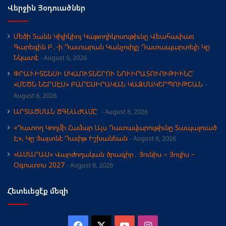
Վերջին Յօդուածներ
Մեծի Տանն Կիլիկիոյ Կաթողիկոսութիւնը Վեահափառ
Գարեգին Բ․-ի Դատարան Կանչուիլը Դատապարտելի Կը
Նկատէ
August 6, 2026
ՓՐԱՒԻՏԵՆՍԻ ՍԿԱՈՒՏՆԵՐՈՒ ՆՈՒԻՐԱՏՈՒՈՒԹԻՒՆԸ՝
«ՄԵԾՆ ՆԵՐՍԷՍ» ԲԱՐԵՍԻՐԱԿԱՆ ԿԱԶՄԱԿԵՐՊՈՒԹԵԱՆ
August 6, 2026
ԱՐՏԱԾՄԱՆ ՃԳՆԱԺԱՄԸ
August 6, 2026
«Դատող Կողմի Համար Այս Դատավարութիւնը Տապալուած
Է», Կը Յայտնէ Դաւիթ Իշխանեան
August 6, 2026
«ԱՄԱՐԱՍ» Վարժողական ծրագիր․ Յունիս – Յուլիս –
Օգոստոս 2027
August 6, 2026
Հետեւեցէ՛ք մեզի
Facebook
X
YouTube
Instagram