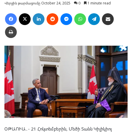
Վերջին թարմացումը October 24, 2025
0
1 minute read
Facebook
X
LinkedIn
Reddit
Messenger
WhatsApp
Telegram
Ուղարկել նամակ
Տպել
ՕԹԱՈՒԱ․- 21 Հոկտեմբերին, Մեծի Տանն Կիլիկիոյ