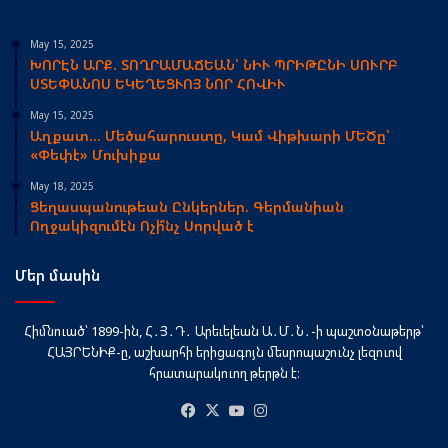
May 15, 2025
ԽՈՐԷՆ ԱՐՔ. ՏՈՂՐԱՄԱՃԵԱՆ՝ ՆԻՒ ՊՐԻԹԸՆԻ ՍՈՒՐԲ
ՍՏԵՓԱՆՈՍ ԵԿԵՂԵՑՒՈՅ ՆՈՐ ՀՈՎԻՒ
May 15, 2025
Աղքատ… Մեծահարուստը, Կամ Վիթխարի ՄԵԾը՝
«Փեփէ» Մուխիքա
May 18, 2025
Ցեղասպանութեան Ընկերներ. Գերմանիան
Ողջակիզումէն Ոչի՞նչ Սորված է
Մեր մասին
Հիմնուած՝ 1899-ին, Հ․Յ․Դ․ Արեւելեան Ա․Մ․Ն․-ի պաշտօնաթերթ՝
ՀԱՅՐԵՆԻՔ-ը, աշխարհի երիցագոյն մեսրոպաշունչ լեզուով
հրատարակուող թերթն է։
Facebook
X
YouTube
Instagram