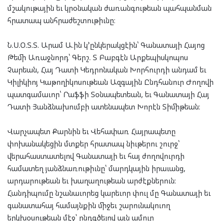
մշակութային եւ կրօնական ժառանգութեան պահպանման
հրատապ անհրաժեշտութիւնը։
Ն.Ս.Օ.Տ.Տ. Արամ Ա.ին կ՚ընկերակցէին՝ Գանատայի Հայոց
Թեմի Առաջնորդ՝ Գերշ. Տ Բաբգէն Արքեպիսկոպոս
Չարեան, Հայ Դատի Կեդրոնական Խորհուրդի անդամ եւ
Կիլիկիոյ Կաթողիկոսութեան Ազգային Ընդհանուր Ժողովի
պատգամաւոր՝ Րաֆֆի Տօնապետեան, եւ Գանատայի Հայ
Դատի Յանձնախումբի ատենապետ Խորէն Տիմիթեան։
Վարչապետ Քարնին եւ Վեհափառ Հայրապետը
փոխանակեցին մտքեր հրատապ նիւթերու շուրջ՝
վերահաստատելով Գանատայի եւ հայ ժողովուրդի
համատեղ յանձնառութիւնը՝ մարդկային իրաւանց,
արդարութեան եւ խաղաղութեան արժէքներուն։
Հանդիպումը նշանաւորեց կարեւոր փուլ մը Գանատայի եւ
գանատահայ համայնքին միջեւ շարունակուող
երկխօսութեան մէջ՝ ընդգծելով այն ամուր