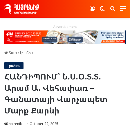
Log In
Switch skin
Որոնե
Advertisement
Տուն
/
Լրահոս
Լրահոս
ՀԱՆԴԻՊՈՒՄ՝ Ն.Ս.Օ.Տ.Տ.
Արամ Ա. Վեհափառ –
Գանատայի Վարչապետ
Մարք Քարնի
hairenik
October 22, 2025