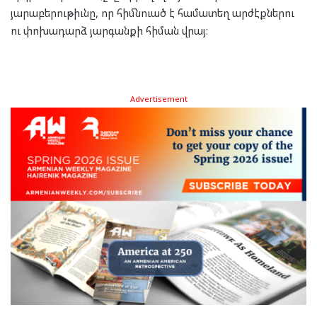
յարաբերութիւնը, որ հիմնուած է համատեղ արժէքներու
ու փոխադարձ յարգանքի հիման վրայ։
Advertisement