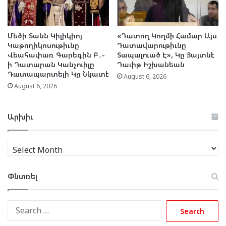
Մեծի Տանն Կիլիկիոյ
«Դատող Կողմի Համար Այս
Կաթողիկոսութիւնը
Դատավարութիւնը
Վեահափառ Գարեգին Բ․-
Տապալուած Է», Կը Յայտնէ
ի Դատարան Կանչուիլը
Դաւիթ Իշխանեան
Դատապարտելի Կը Նկատէ
August 6, 2026
August 6, 2026
Արխիւ
Արխիւ
Փնտռել
Search
for: