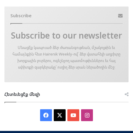
Subscribe
Subscribe to our newsletter
Մնացէ՛ք կապուած ձեր ժառանգութեան, մշակոյթին եւ
համայնքին հետ Hairenik Weekly-ով՝ ձեր վստահելի աղբիւրը
խորքային լուրերու, ոգեշնչող պատմութիւններու եւ հայ
սփիւռքի զարկերակը՝ ուղիղ ձեր սրան ներածողին մէջ։
Հետեւեցէ՛ք մեզի
Facebook
X
YouTube
Instagram