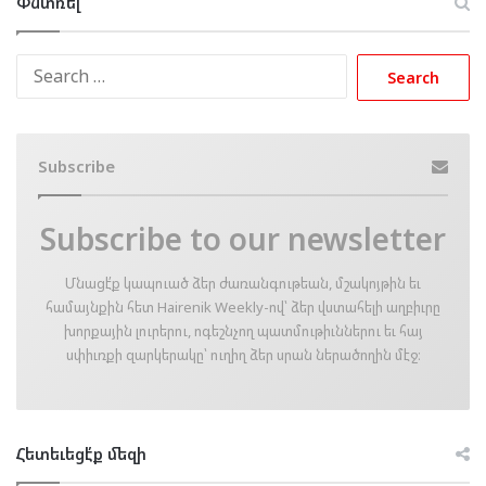
Փնտռել
Search
for:
Subscribe
Subscribe to our newsletter
Մնացէ՛ք կապուած ձեր ժառանգութեան, մշակոյթին եւ
համայնքին հետ Hairenik Weekly-ով՝ ձեր վստահելի աղբիւրը
խորքային լուրերու, ոգեշնչող պատմութիւններու եւ հայ
սփիւռքի զարկերակը՝ ուղիղ ձեր սրան ներածողին մէջ։
Հետեւեցէ՛ք մեզի