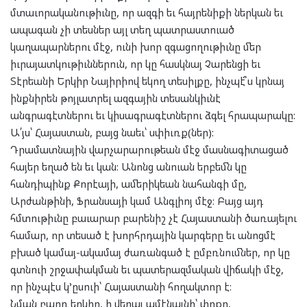
մտաւորականութիւնը, որ ազգի եւ հայրենիքի ներկան եւ
ապագան չի տեսներ այլ տեղ պատրաստուած
կաղապարներու մէջ, ունի խոր զգացողութիւնը մեր
իւրայատկութիւններուն, որ կը հասկնայ Չարենցի եւ
Տէրեանի Երկիր Նայիրիով եկող տեսիլքը, ինչպէ՞ս կրնայ
ինքնիրեն թոյլատրել ազգային տեսանկիւնէ
անգրագէտներու եւ կիսագրագէտներու ձգել հրապարակը:
Ա՛յս՝ Հայաստան, բայց նաեւ՝ սփիւռք(ներ):
Դրամատնային վարչարարութեան մէջ մասնագիտացած
հայեր եղած են եւ կան: Անոնց անուան երբեմն կը
հանդիպինք Քորէայի, ամերիկեան նահանգի մը,
Արժանթինի, Ֆրանսայի կամ Անգլիոյ մէջ: Բայց այդ
հմտութիւնը բաւարար բարենիշ չէ Հայաստանի ծառայելու
համար, որ տեսած է խորհրդային կարգերը եւ անոցմէ
բխած կամայ-ակամայ ժառանգած է ըմբռնումներ, որ կը
գտնուի շրջափակման եւ պատերազմական վիճակի մէջ,
որ ինչպէս կ’ըսուի՝ Հայաստանի հողակտոր է:
Նման բարդ երկիր, ի վերայ ամէնայնի՝ փոքր,