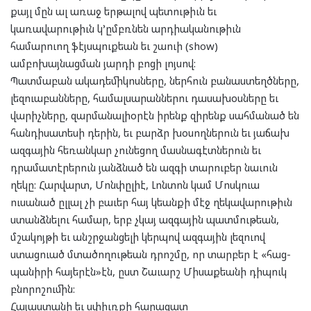
քայլ մըն ալ առաջ երթալով պետութիւն եւ
կառավարութիւն կ’ըմբռնեն արդիականութիւն
համարուող ֆէյսպուքեան եւ շաուի (show)
ամբոխայնացման յարդի բոցի լոյսով:
Պատմաբան ակադեմիկոսները, ներհուն բանաստեղծները,
լեզուաբանները, համալսարաններու դասախօսները եւ
վարիչները, զարմանալիօրէն իրենք զիրենք սահմանած են
հանդիսատեսի դերին, եւ բարձր խօսողներուն եւ յաճախ
ազգային հեռանկար չունեցող մասնագէտներուն եւ
դրամատէրերուն յանձնած են ազգի տարուբեր նաւուն
ղեկը: Հարվարտ, Մոնփըլիէ, Լոնտոն կամ Մոսկուա
ուսանած ըլլալ չի բաւեր հայ կեանքի մէջ ղեկավարութիւն
ստանձնելու համար, երբ չկայ ազգային պատմութեան,
մշակոյթի եւ անշրջանցելի կերպով ազգային լեզուով
ստացուած մտածողութեան դրոշմը, որ տարբեր է «հաց-
պանիրի հայերէն»էն, ըստ Շաւարշ Միսաքեանի դիպուկ
բնորոշումին:
Հայաստանի եւ սփիւռքի հարազատ