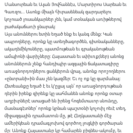
Մանսուրեան եւ Ալան Յովհաննէս, Մարտիրոս Սարեան եւ
Գառզու… Ասոնք միայն հիւրասենեակ զարդարելու
կոչուած լուսանկարներ չեն, կամ տօնական առիթներով
բաժակաճառի ջնարակ:
Այս անուններու ետին եղած ենք եւ կանգ մենք: Կան
ապրողները, որոնք կը ստեղծագործեն, գիտնականները,
ակադեմիկոսները, պատմութեան եւ գրականութեան
ամպիոնի վարիչները: Հայաստան եւ սփիւռք(ներ) անոնց
անուններուն չենք հանդիպիր ազգային ճակատագիրը
առաջնորդողներու ցանկերուն վրայ, անոնք որոշողներու
«ընտրանի»ին մաս չեն կազմեր: Եւ ոչ ոք կը զարմանայ:
Հետեւանքը եղած է եւ կ’ըլլայ այն՝ որ առաջնորդութեան
դերին իրենք զիրենք կը սահմանեն անոնք որոնք օտար
աղբիւրներէ ստացած են իրենց հոգեմտաւոր սնունդը,
մասնագէտներ՝ որոնք կրնան պաշտօնի կոչուիլ ոեւէ տեղ,
միջազգային դրամատուն մը, թէ Հնդկաստանի մէջ
ամերիկեան դրամագլուխով գործող լուցկիի գործարան
մը: Անոնք Հայաստանը կը համարեն բիզնես-ակումբ, եւ