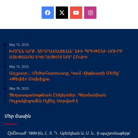
Facebook
X
YouTube
Instagram
May 15, 2025
ԽՈՐԷՆ ԱՐՔ. ՏՈՂՐԱՄԱՃԵԱՆ՝ ՆԻՒ ՊՐԻԹԸՆԻ ՍՈՒՐԲ
ՍՏԵՓԱՆՈՍ ԵԿԵՂԵՑՒՈՅ ՆՈՐ ՀՈՎԻՒ
May 15, 2025
Աղքատ… Մեծահարուստը, Կամ Վիթխարի ՄԵԾը՝
«Փեփէ» Մուխիքա
May 18, 2025
Ցեղասպանութեան Ընկերներ. Գերմանիան
Ողջակիզումէն Ոչի՞նչ Սորված է
Մեր մասին
Հիմնուած՝ 1899-ին, Հ․Յ․Դ․ Արեւելեան Ա․Մ․Ն․-ի պաշտօնաթերթ՝