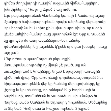
դիմեր ժողովուրդի դատին՝ ազգային հիմնահարցերու
խնդիրներով: Դաշտը ձգած է այլ ուժերու:
Այս բացակայութեան հետեւանք կարելի է համարել այսօր
մշակոյթի նախարարութեան որպէս պերճանք վերացումը:
Կը վերցուի նաեւ Սփիւռքի նախարարութիւնը, որ ազգի
կէսէն աւելիին համար բաց պատուհան էր: Երբ առանձին
կը զրուցէք մտաւորականներու հետ, անոնք
դժգոհութիւններ կը յայտնեն, կ’ըսեն սրտցաւ խօսքեր, բայց
այդքա՛ն:
Մեր դժուար պատմութեան ընթացքին
մտաւորականութիւնը ոչ միայն չէ լռած, այլ ան
առաջնորդած է հոգիները, եղած է պայքարի առաջին
գիծերուն վրայ: Երբ առօրեայի գործնապաշտութենէն եւ
նիւթապաշտութենէն վեր կը հանենք մեր գլուխները, կը
յիշենք եւ կը տեսնենք, որ ունեցած ենք Խորենացի եւ
Նարեկացի, Թումանեան եւ Վարուժան, Սիամանթօ եւ
Չարենց, Համօ Սահեան եւ Եդուարդ Պոյաճեան, Մեծարենց
եւ Տէրեան, Կոմիտաս եւ Խաչատուրեան, Տիգրան