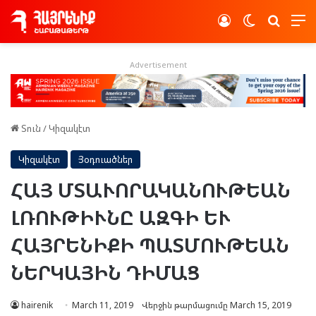
Log In
Switch skin
Որոնե
Advertisement
Տուն
/
Կիզակէտ
Կիզակէտ
Յօդուածներ
ՀԱՅ ՄՏԱՒՈՐԱԿԱՆՈՒԹԵԱՆ
ԼՌՈՒԹԻՒՆԸ ԱԶԳԻ ԵՒ
ՀԱՅՐԵՆԻՔԻ ՊԱՏՄՈՒԹԵԱՆ
ՆԵՐԿԱՅԻՆ ԴԻՄԱՑ
hairenik
March 11, 2019
Վերջին թարմացումը March 15, 2019