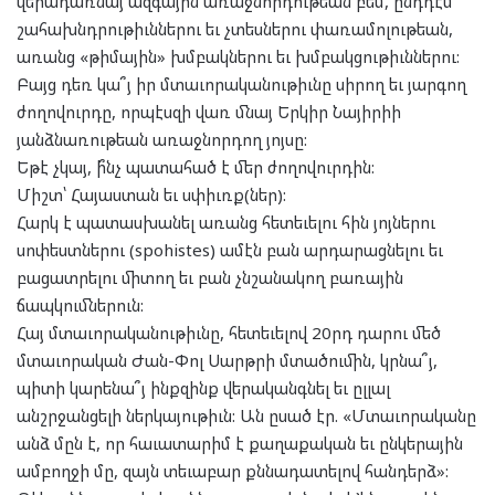
վերադառնայ ազգային առաջնորդութեան բեմ, ընդդէմ
շահախնդրութիւններու եւ չտեսներու փառամոլութեան,
առանց «թիմային» խմբակներու եւ խմբակցութիւններու:
Բայց դեռ կա՞յ իր մտաւորականութիւնը սիրող եւ յարգող
ժողովուրդը, որպէսզի վառ մնայ Երկիր Նայիրիի
յանձնառութեան առաջնորդող յոյսը:
Եթէ չկայ, ի՞նչ պատահած է մեր ժողովուրդին:
Միշտ՝ Հայաստան եւ սփիւռք(ներ):
Հարկ է պատասխանել առանց հետեւելու հին յոյներու
սոփեստներու (spohistes) ամէն բան արդարացնելու եւ
բացատրելու միտող եւ բան չնշանակող բառային
ճապկումներուն:
Հայ մտաւորականութիւնը, հետեւելով 20րդ դարու մեծ
մտաւորական Ժան-Փոլ Սարթրի մտածումին, կրնա՞յ,
պիտի կարենա՞յ ինքզինք վերականգնել եւ ըլլալ
անշրջանցելի ներկայութիւն: Ան ըսած էր. «Մտաւորականը
անձ մըն է, որ հաւատարիմ է քաղաքական եւ ընկերային
ամբողջի մը, զայն տեւաբար քննադատելով հանդերձ»: