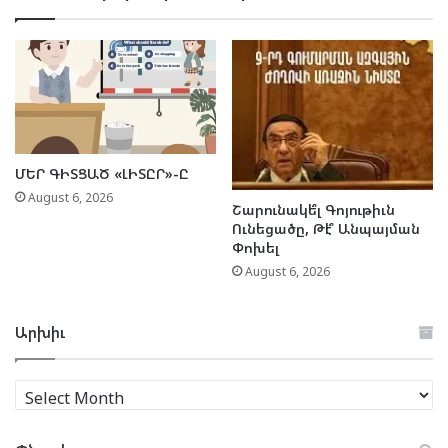
ՄԵՐ ԳԻՏՑԱԾ «ԼԻՏԸՐ»-Ը
August 6, 2026
Շարունակե՞լ Գոյութիւն
Ունեցածը, Թէ՞ Անպայման
Փոխել
August 6, 2026
Արխիւ
Արխիւ