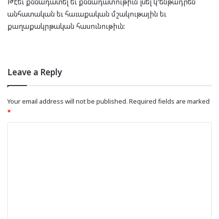
Թէեւ քննադատել եւ քննադատութիւն լսել կ’ենթադրեն
անհատական եւ հաւաքական մշակութային եւ
քաղաքակրթական հասունութիւն:
Leave a Reply
Your email address will not be published.
Required fields are marked
*
C
o
m
m
e
n
t