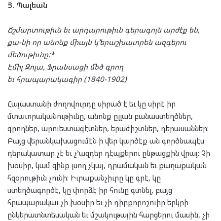
Յ. Պալեան
Ճշմարտութիւն եւ արդարութիւն գերագոյն արժէք են,
քա-նի որ անոնք միայն կ’երաշխաւորեն ազգերու
մեծութիւնը:*
Էմիլ Զոլա, Ֆրանսացի մեծ գրող
եւ հրապարակագիր (1840-1902)
Հայաստանի ժողովուրդը սիրած է եւ կը սիրէ իր
մտաւորականութիւնը, անոնք ըլլան բանաստեղծներ,
գրողներ, արուեստագէտներ, երաժիշտներ, դերասաններ:
Բայց վերանկախացումէն ի վեր կարծէք ան գործնապէս
դերակատար չէ եւ չ’ազդեր դէպքերու ընթացքին վրայ: Չի
խօսիր, կամ զինք լսող չկայ, դրամական եւ քաղաքական
հզօրութիւն չունի: Իւրաքանչիւրը կը գրէ, կը
ստեղծագործէ, կը փորձէ իր հունը գտնել, բայց
հրապարակաւ չի խօսիր եւ չի դիրքորոշուիր երկրի
ընկերատնտեսական եւ մշակութային հարցերու մասին, չի