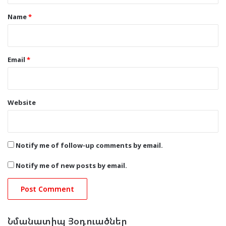
*
Name
*
Email
*
Website
Notify me of follow-up comments by email.
Notify me of new posts by email.
Նմանատիպ Յօդուածներ