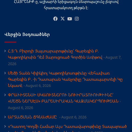
ՀԱՅՐԵՆԻՔ-ը, աշխարհի երիցագոյն մեսրոպաշունչ լեզուով
հրատարակուող թերթն է։
Facebook
X
YouTube
Instagram
Վերջին Յօդուածներ
Հ.Յ.Դ. Բիւրոյի Յայտարարութիւնը՝ Գարեգին Բ.
Կաթողիկոսին Դէմ Յարուցուած Գործին Առիթով
August 7,
2026
Մեծի Տանն Կիլիկիոյ Կաթողիկոսութիւնը Վեհափառ
Գարեգին Բ․-ի Դատարան Կանչուիլը Դատապարտելի Կը
Նկատէ
August 6, 2026
ՓՐԱՒԻՏԵՆՍԻ ՍԿԱՈՒՏՆԵՐՈՒ ՆՈՒԻՐԱՏՈՒՈՒԹԻՒՆԸ՝
«ՄԵԾՆ ՆԵՐՍԷՍ» ԲԱՐԵՍԻՐԱԿԱՆ ԿԱԶՄԱԿԵՐՊՈՒԹԵԱՆ
August 6, 2026
ԱՐՏԱԾՄԱՆ ՃԳՆԱԺԱՄԸ
August 6, 2026
«Դատող Կողմի Համար Այս Դատավարութիւնը Տապալուած