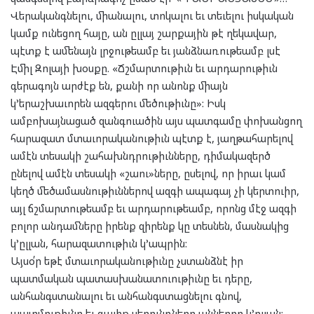
Վերականգնելու, միանալու, տոկալու եւ տեւելու իսկական
կամք ունեցող հայը, ան ըլլայ շարքային թէ ղեկավար,
պէտք է ամենայն լրջութեամբ եւ յանձնառութեամբ լսէ
Էմիլ Զոլայի խօսքը. «Ճշմարտութիւն եւ արդարութիւն
գերագոյն արժէք են, քանի որ անոնք միայն
կ’երաշխաւորեն ազգերու մեծութիւնը»: Իսկ
ամբոխայնացած զանգուածին այս պատգամը փոխանցող
հարազատ մտաւորականութիւն պէտք է, յաղթահարելով
ամէն տեսակի շահախնդրութիւնները, դիմակազերծ
ընելով ամէն տեսակի «շաու»ները, ըսելով, որ իրաւ կամ
կեղծ մեծամասնութիւններով ազգի ապագայ չի կերտուիր,
այլ ճշմարտութեամբ եւ արդարութեամբ, որոնց մէջ ազգի
բոլոր անդամները իրենք զիրենք կը տեսնեն, մասնակից
կ’ըլլան, հարազատութիւն կ’ապրին:
Այսօ՛ր եթէ մտաւորականութիւնը չստանձնէ իր
պատմական պատասխանատուութիւնը եւ դերը,
անհանգստանալու եւ անհանգստացնելու գնով,
պատմութիւնը եւ գալիք սերունդները աններող կ’ըլլան: