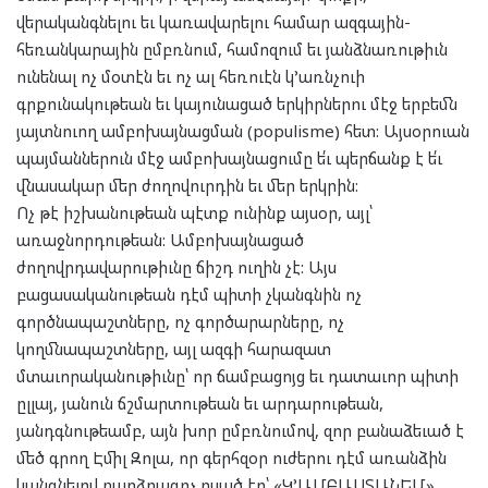
վերականգնելու եւ կառավարելու համար ազգային-
հեռանկարային ըմբռնում, համոզում եւ յանձնառութիւն
ունենալ ոչ մօտէն եւ ոչ ալ հեռուէն կ’առնչուի
գրքունակութեան եւ կայունացած երկիրներու մէջ երբեմն
յայտնուող ամբոխայնացման (populisme) հետ: Այսօրուան
պայմաններուն մէջ ամբոխայնացումը ե՛ւ պերճանք է ե՛ւ
վնասակար մեր ժողովուրդին եւ մեր երկրին:
Ոչ թէ իշխանութեան պէտք ունինք այսօր, այլ՝
առաջնորդութեան: Ամբոխայնացած
ժողովրդավարութիւնը ճիշդ ուղին չէ: Այս
բացասականութեան դէմ պիտի չկանգնին ոչ
գործնապաշտները, ոչ գործարարները, ոչ
կողմնապաշտները, այլ ազգի հարազատ
մտաւորականութիւնը՝ որ ճամբացոյց եւ դատաւոր պիտի
ըլլայ, յանուն ճշմարտութեան եւ արդարութեան,
յանդգնութեամբ, այն խոր ըմբռնումով, զոր բանաձեւած է
մեծ գրող Էմիլ Զոլա, որ գերհզօր ուժերու դէմ առանձին
կանգնելով բարձրագոչ ըսած էր՝ «Կ’ԱՄԲԱՍՏԱՆԵՄ»…