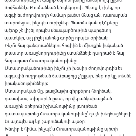
Յովհաննէս Թումանեան կ’ոգեկոչուի: Պէտք է յիշել, որ
ազգի եւ ժողովուրդի համար բանտ մնաց ան, դատարան
տարուեցաւ, ինչպէս ուրիշներ: Պատմական դէմքերը
պէտք չէ յիշել որպէս սնապարծութիւն պարգեւող
պատկեր, այլ յիշել անոնց գործը որպէս օրինակ:
Ինչո՞ւ հայ զանգուածներու հոգիին եւ միտքին իսկական
լուսաւոր առաջնորդութիւնը ստանձնելէ դադրած է հայ
հարազատ մտաւորականութիւնը:
Մտաւորականութիւնը ինչո՞ւ չի խօսիր ժողովուրդին եւ
ազգային ուղղութեան ճամբացոյց չ’ըլլար, ինք որ կը տեսնէ
իրականութիւնները:
Մտաւորական մը, բազմաթիւ գիրքերու հեղինակ,
դասախօս, տխրօրէն ըսաւ, որ վերանկախացման
առաջին օրերուն իշխանութիւնը լռութեան
դատապարտեց մտաւորականութիւնը՝ զայն խեղճացնելով:
Եւ այդպէս ալ կը շարունակուի այսօր:
Խնդիր է հիմա. ինչպէ՞ս մտաւորականութիւնը պիտի