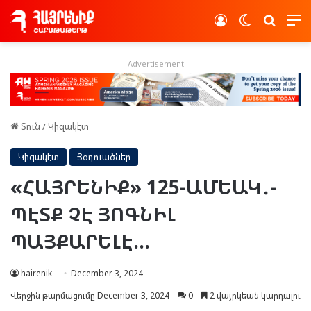
Log In
Switch skin
Որոնե
Advertisement
Տուն
/
Կիզակէտ
Կիզակէտ
Յօդուածներ
«ՀԱՅՐԵՆԻՔ» 125-ԱՄԵԱԿ․-
ՊԷՏՔ ՉԷ ՅՈԳՆԻԼ
ՊԱՅՔԱՐԵԼԷ…
hairenik
December 3, 2024
Վերջին թարմացումը December 3, 2024
0
2 վայրկեան կարդալու