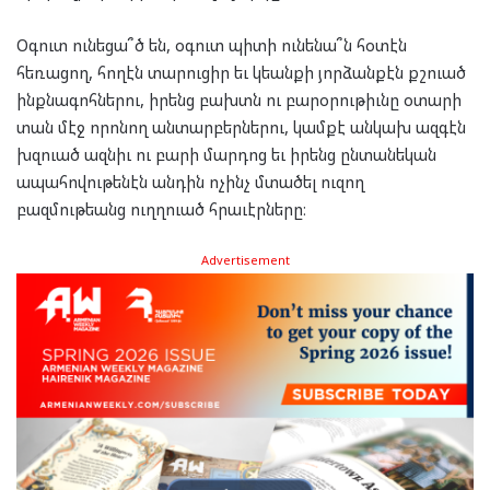
Օգուտ ունեցա՞ծ են, օգուտ պիտի ունենա՞ն հօտէն
հեռացող, հողէն տարուցիր եւ կեանքի յորձանքէն քշուած
ինքնագոհներու, իրենց բախտն ու բարօրութիւնը օտարի
տան մէջ որոնող անտարբերներու, կամքէ անկախ ազգէն
խզուած ազնիւ ու բարի մարդոց եւ իրենց ընտանեկան
ապահովութենէն անդին ոչինչ մտածել ուզող
բազմութեանց ուղղուած հրաւէրները։
Advertisement