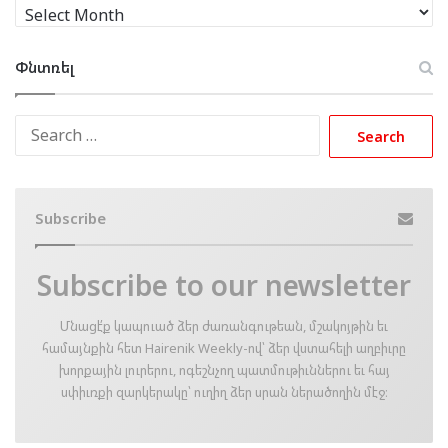
Արխիւ
Փնտռել
Search
for:
Subscribe
Subscribe to our newsletter
Մնացէ՛ք կապուած ձեր ժառանգութեան, մշակոյթին եւ
համայնքին հետ Hairenik Weekly-ով՝ ձեր վստահելի աղբիւրը
խորքային լուրերու, ոգեշնչող պատմութիւններու եւ հայ
սփիւռքի զարկերակը՝ ուղիղ ձեր սրան ներածողին մէջ։