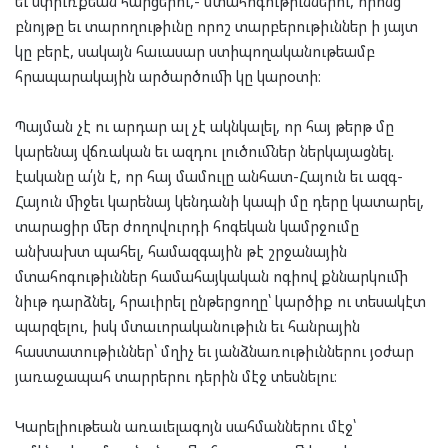
եւ սփիւռքեան հարցերու,- մտահոգութիւններո՛ւ, որոնց
բնոյթը եւ տարողութիւնը որոշ տարբերութիւններ ի յայտ
կը բերէ, սակայն հաւասար ստիպողականութեամբ
հրապարակային արծարծումի կը կարօտի։
Պայման չէ ու արդար ալ չէ ակնկալել, որ հայ թերթ մը
կարենայ վճռական եւ ազդու լուծումներ ներկայացնել.
էականը ա՛յն է, որ հայ մամուլը անհատ-Հայուն եւ ազգ-
Հայուն միջեւ կարենայ կենդանի կապի մը դերը կատարել,
տարացիր մեր ժողովուրդի հոգեկան կամրջումը
անխախտ պահել, համազգային թէ շրջանային
մտահոգութիւններ համահայկական ոգիով քննարկումի
նիւթ դարձնել, հրաւիրել ընթերցողը՝ կարծիք ու տեսակէտ
պարզելու, իսկ մտաւորականութիւն եւ հանրային
հաստատութիւններ՝ մղիչ եւ յանձնառութիւններու յօժար
յառաջապահ տարրերու դերին մէջ տեսնելու։
Կարելիութեան առաւելագոյն սահմաններու մէջ՝