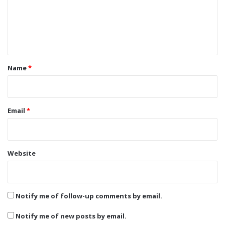
m
e
n
t
*
Name
*
Email
*
Website
Notify me of follow-up comments by email.
Notify me of new posts by email.