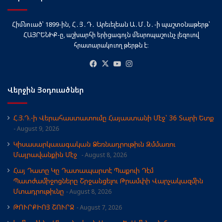
Հիմնուած՝ 1899-ին, Հ․Յ․Դ․ Արեւելեան Ա․Մ․Ն․-ի պաշտօնաթերթ՝
ՀԱՅՐԵՆԻՔ-ը, աշխարհի երիցագոյն մեսրոպաշունչ լեզուով
հրատարակուող թերթն է։
Facebook
X
YouTube
Instagram
Վերջին Յօդուածներ
Հ.Յ.Դ.-ի Վերահաստատումը Հայաստանի Մէջ՝ 36 Տարի Ետք
August 9, 2026
Կիսասարկաւագական Ձեռնադրութիւն Զմմառու
Մայրավանքին Մէջ
August 8, 2026
Հայ Դատը Կը Դատապարտէ Պաքուի Դէմ
Պատժամիջոցները Շրջանցելու Թրամփի Վարչակազմին
Մտադրութիւնը
August 8, 2026
ԹՈՒՐՔԻՈՅ ՇՈՒՐՋ
August 7, 2026