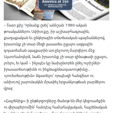
– Շատ քիչ։ Կրնանք ըսել՝ աննշան։ 1980-ական
թուականներու Սփիւռքը, իր աշխարհագրային,
քաղաքական եւ ընկերային-տնտեսական պայմաններով,
իրաւունք չի տար մեզի լաւատես ըլլալու ազգային
գոյատեւման պայքարին առընչուող մարզերու մէջ։
Այսուհանդերձ, նաե՛ւ իրաւունք չի տար զինաթափ ըլլալու,
լռելու, եւ կամ – ինչպէս կը նախընտրեն ընել ուրիշներ-
իրաւատեսութիւնն ու ինքնաքննադատութիւնը…
«յոռետեսութիւն» նկատելու՝ որպէսզի հանգի՜ստ ու
անխռով շարունակեն մրափել երջանկութեան բարձերու
վրայ։
«Հայրենիք»-ի ընթերցողները ծանօթ են մեր կեցուածքին
ու վերաբերումին՝ հանդէպ համահայկական, հայրենական