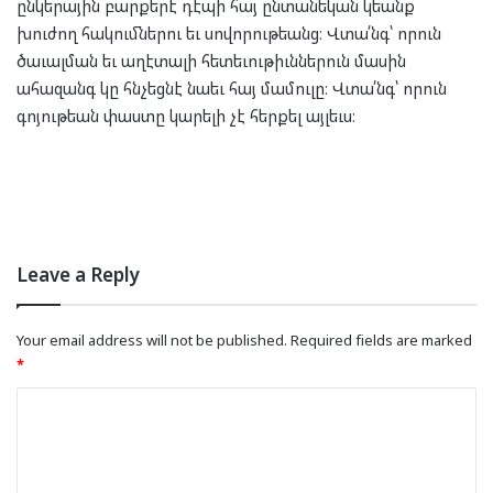
ընկերային բարքերէ դէպի հայ ընտանեկան կեանք
խուժող հակումներու եւ սովորութեանց։ Վտա՛նգ՝ որուն
ծաւալման եւ աղէտալի հետեւութիւններուն մասին
ահազանգ կը հնչեցնէ նաեւ հայ մամուլը։ Վտա՛նգ՝ որուն
գոյութեան փաստը կարելի չէ հերքել այլեւս։
Leave a Reply
Your email address will not be published.
Required fields are marked
*
C
o
m