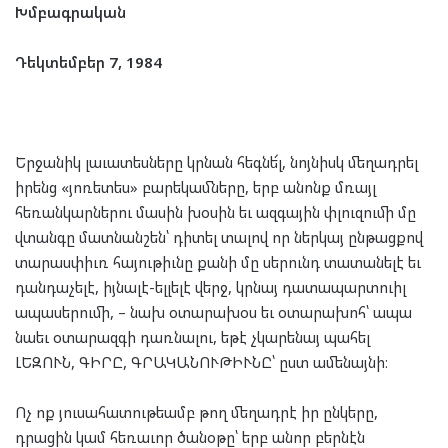
Խմբագրական
Դեկտեմբեր 7, 1984
Երջանիկ լաւատեսները կրնան հեգնե՜լ, նոյնիսկ մեղադրել
իրենց «յոռետես» բարեկամները, երբ անոնք մռայլ
հեռանկարներու մասին խօսին եւ ազգային փլուզումի մը
վտանգը մատնանշեն՝ դիտել տալով որ ներկայ ընթացքով
տարասփիւռ հայութիւնը քանի մը սերունդ տատանելէ եւ
դանդաչելէ, իյնալէ-ելլելէ վերջ, կրնայ դատապարտուիլ
ապասերումի, – նախ օտարախօս եւ օտարախոհ՝ ապա
նաեւ օտարազգի դառնալու, եթէ չկարենայ պահել
ԼԵԶՈՒՆ, ԳԻՐԸ, ԳՐԱԿԱՆՈՒԹԻՒՆԸ՝ ըստ ամենայնի։
Ոչ ոք յուսահատութեամբ թող մեղադրէ իր ընկերը,
դրացին կամ հեռաւոր ծանօթը՝ երբ անոր բերնէն