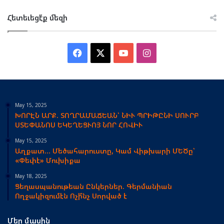
Հետեւեցէ՛ք մեզի
Facebook
X
YouTube
Instagram
May 15, 2025
ԽՈՐԷՆ ԱՐՔ. ՏՈՂՐԱՄԱՃԵԱՆ՝ ՆԻՒ ՊՐԻԹԸՆԻ ՍՈՒՐԲ
ՍՏԵՓԱՆՈՍ ԵԿԵՂԵՑՒՈՅ ՆՈՐ ՀՈՎԻՒ
May 15, 2025
Աղքատ… Մեծահարուստը, Կամ Վիթխարի ՄԵԾը՝
«Փեփէ» Մուխիքա
May 18, 2025
Ցեղասպանութեան Ընկերներ. Գերմանիան
Ողջակիզումէն Ոչի՞նչ Սորված է
Մեր մասին