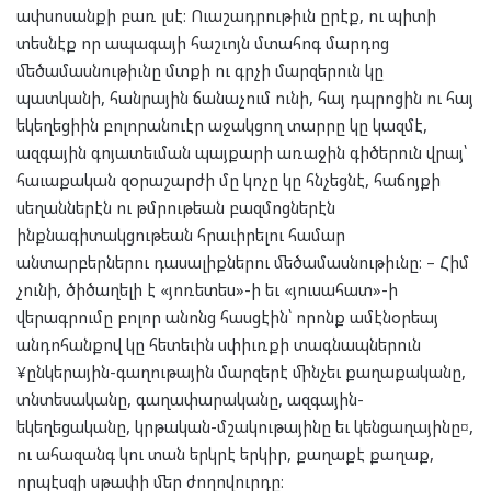
ափսոսանքի բառ լսէ։ Ուաշադրութիւն ըրէք, ու պիտի
տեսնէք որ ապագայի հաշւոյն մտահոգ մարդոց
մեծամասնութիւնը մտքի ու գրչի մարզերուն կը
պատկանի, հանրային ճանաչում ունի, հայ դպրոցին ու հայ
եկեղեցիին բոլորանուէր աջակցող տարրը կը կազմէ,
ազգային գոյատեւման պայքարի առաջին գիծերուն վրայ՝
հաւաքական զօրաշարժի մը կոչը կը հնչեցնէ, հաճոյքի
սեղաններէն ու թմրութեան բազմոցներէն
ինքնագիտակցութեան հրաւիրելու համար
անտարբերներու դասալիքներու մեծամասնութիւնը։ – Հիմ
չունի, ծիծաղելի է «յոռետես»-ի եւ «յուսահատ»-ի
վերագրումը բոլոր անոնց հասցէին՝ որոնք ամէնօրեայ
անդոհանքով կը հետեւին սփիւռքի տագնապներուն
¥ընկերային-գաղութային մարզերէ մինչեւ քաղաքականը,
տնտեսականը, գաղափարականը, ազգային-
եկեղեցականը, կրթական-մշակութայինը եւ կենցաղայինը¤,
ու ահազանգ կու տան երկրէ երկիր, քաղաքէ քաղաք,
որպէսզի սթափի մեր ժողովուրդը։