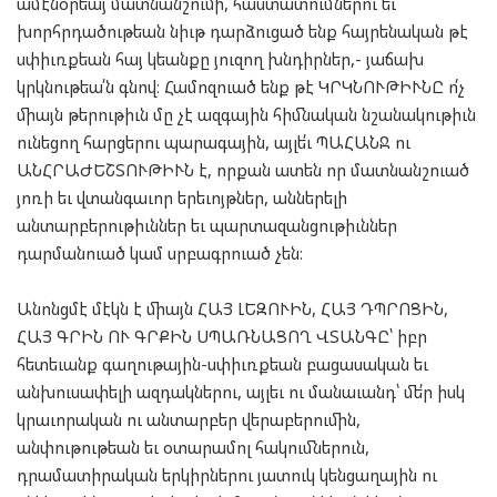
ամէնօրեայ մատնանշումի, հաստատումներու եւ
խորհրդածութեան նիւթ դարձուցած ենք հայրենական թէ
սփիւռքեան հայ կեանքը յուզող խնդիրներ,- յաճախ
կրկնութեա՛ն գնով։ Համոզուած ենք թէ ԿՐԿՆՈՒԹԻՒՆԸ ո՛չ
միայն թերութիւն մը չէ ազգային հիմնական նշանակութիւն
ունեցող հարցերու պարագային, այլե՛ւ ՊԱՀԱՆՋ ու
ԱՆՀՐԱԺԵՇՏՈՒԹԻՒՆ է, որքան ատեն որ մատնանշուած
յոռի եւ վտանգաւոր երեւոյթներ, աններելի
անտարբերութիւններ եւ պարտազանցութիւններ
դարմանուած կամ սրբագրուած չեն։
Անոնցմէ մէկն է միայն ՀԱՅ ԼԵԶՈՒԻՆ, ՀԱՅ ԴՊՐՈՑԻՆ,
ՀԱՅ ԳՐԻՆ ՈՒ ԳՐՔԻՆ ՍՊԱՌՆԱՑՈՂ ՎՏԱՆԳԸ՝ իբր
հետեւանք գաղութային-սփիւռքեան բացասական եւ
անխուսափելի ազդակներու, այլեւ ու մանաւանդ՝ մե՛ր իսկ
կրաւորական ու անտարբեր վերաբերումին,
անփութութեան եւ օտարամոլ հակումներուն,
դրամատիրական երկիրներու յատուկ կենցաղային ու