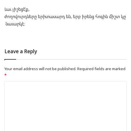
Լաւ յիշեցէ՛ք,
ժողովուրդները երիտասարդ են, երբ իրենց հոգին միշտ կը
նաւարկէ։
Leave a Reply
Your email address will not be published.
Required fields are marked
*
C
o
m
m
e
n