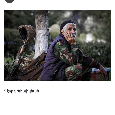
Գէորգ Պետիկեան