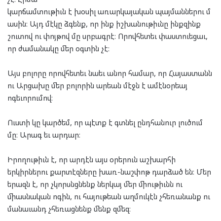
կարճամտութիւն է խօսիլ առարկայական պայմաններու մ
ասին։ Այդ մէկը ձգենք, որ ինք իշխանութիւնը ինքզինք
շուտով ու փոյթով մը սրբագրէ։ Որովհետեւ փաստուեցաւ,
որ ժամանակը մեր օգտին չէ։
Այս բոլորը որովհետեւ նաեւ անոր համար, որ Հայաստանն
ու Արցախը մեր բոլորին արեան մէջն է ամէնօրեայ
ոգեւորումով։
Ուստի կը կարծեմ, որ պէտք է գտնել ընդհանուր լուծում
մը։ Արագ եւ արդար։
Իրողութիւն է, որ արդէն այս օրերուն աշխարհի
երկիրներու քարտէզները խառ-նաշփոթ դարձած են։ Մեր
երազն է, որ չկորսնցնենք ներկայ մեր միութիւնն ու
միասնական ոգին, ու հայութեան աղմուկէն չհեռանանք ու
մանաւանդ չհեռացնենք մենք զմեզ։