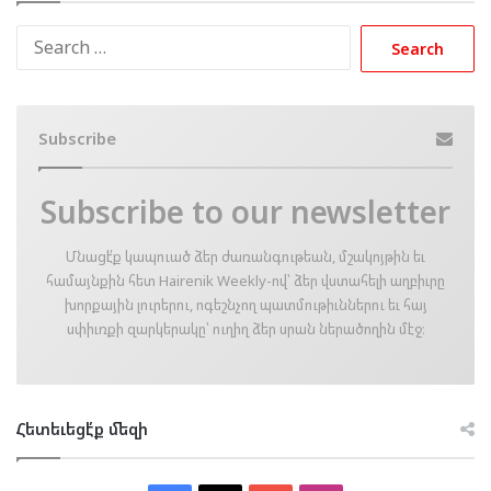
Search
for:
Subscribe
Subscribe to our newsletter
Մնացէ՛ք կապուած ձեր ժառանգութեան, մշակոյթին եւ
համայնքին հետ Hairenik Weekly-ով՝ ձեր վստահելի աղբիւրը
խորքային լուրերու, ոգեշնչող պատմութիւններու եւ հայ
սփիւռքի զարկերակը՝ ուղիղ ձեր սրան ներածողին մէջ։
Հետեւեցէ՛ք մեզի