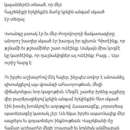
կայաններէն տեսած, որ մեր
հայրենիքի երկինքէն մահը կրկին անգամ սկսած
էր տեղալ։
Վտանգը յստակ էր եւ մեր ժողովուրդի ճակատագիրը
անորոշ խաղեր սկսած էր խաղալ իր գլխուն։ Գիտէինք, որ
թշնամի եւ թշնամիներ շատ ունէինք։ Սակայն միւս կողմէ
կը կարծէինք, որ դաշնակիցներ ալ ունէինք։ Բայց…։ Այս
ուրիշ հարց է։
Ու իբրեւ աշխարհով մէկ հայեր, ինչպէս սովոր է անուանել,
գիտակցելով այս վտանգի ահաւորութեան, մեզի
վիճակուեցաւ նոր կացութիւն։ Մեզմէ շատեր իրենց աչքերը
վեր բարձրացնելով կրկին անգամ երկինքին հետ սկսած
էին խօսիլ խունկով եւ աղօթքով։ Հաւատացէ՛ք, չորսօրեայ
պատերազմը կատակ չէր։ Ան եկաւ իբրեւ սպառնալիք մեր
ապրելու եւ գոյատեւելու ինքնութեան։ Վայրկեանի մը
համար աշխարհը մեզի շուարած եւ նոյնիսկ անմիաբան