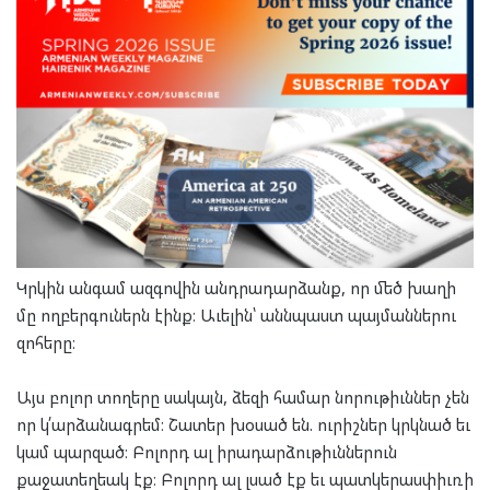
Կրկին անգամ ազգովին անդրադարձանք, որ մեծ խաղի
մը ողբերգուներն էինք։ Աւելին՝ աննպաստ պայմաններու
զոհերը։
Այս բոլոր տողերը սակայն, ձեզի համար նորութիւններ չեն
որ կ՛արձանագրեմ։ Շատեր խօսած են. ուրիշներ կրկնած եւ
կամ պարզած։ Բոլորդ ալ իրադարձութիւններուն
քաջատեղեակ էք։ Բոլորդ ալ լսած էք եւ պատկերասփիւռի