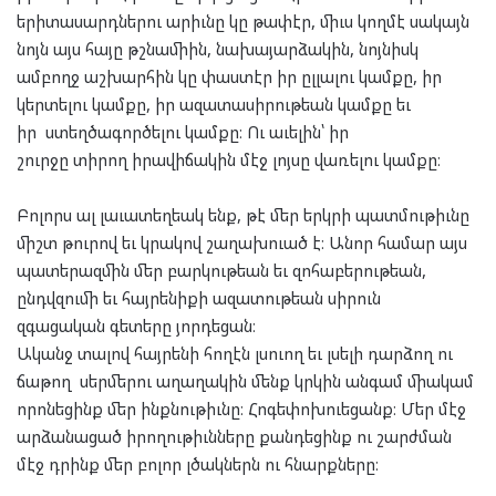
երիտասարդներու արիւնը կը թափէր, միւս կողմէ սակայն
նոյն այս հայը թշնամիին, նախայարձակին, նոյնիսկ
ամբողջ աշխարհին կը փաստէր իր ըլլալու կամքը, իր
կերտելու կամքը, իր ազատասիրութեան կամքը եւ
իր ստեղծագործելու կամքը։ Ու աւելին՝ իր
շուրջը տիրող իրավիճակին մէջ լոյսը վառելու կամքը։
Բոլորս ալ լաւատեղեակ ենք, թէ մեր երկրի պատմութիւնը
միշտ թուրով եւ կրակով շաղախուած է։ Անոր համար այս
պատերազմին մեր բարկութեան եւ զոհաբերութեան,
ընդվզումի եւ հայրենիքի ազատութեան սիրուն
զգացական գետերը յորդեցան։
Ականջ տալով հայրենի հողէն լսուող եւ լսելի դարձող ու
ճաթող սերմերու աղաղակին մենք կրկին անգամ միակամ
որոնեցինք մեր ինքնութիւնը։ Հոգեփոխուեցանք։ Մեր մէջ
արձանացած իրողութիւնները քանդեցինք ու շարժման
մէջ դրինք մեր բոլոր լծակներն ու հնարքները։