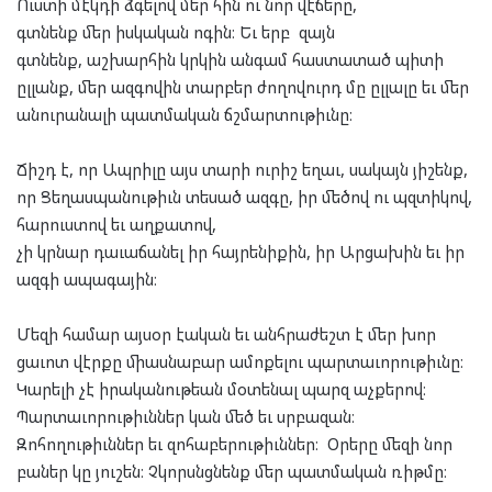
Ուստի մէկդի ձգելով մեր հին ու նոր վէճերը,
գտնենք մեր իսկական ոգին։ Եւ երբ զայն
գտնենք, աշխարհին կրկին անգամ հաստատած պիտի
ըլլանք, մեր ազգովին տարբեր ժողովուրդ մը ըլլալը եւ մեր
անուրանալի պատմական ճշմարտութիւնը։
Ճիշդ է, որ Ապրիլը այս տարի ուրիշ եղաւ, սակայն յիշենք,
որ Ցեղասպանութիւն տեսած ազգը, իր մեծով ու պզտիկով,
հարուստով եւ աղքատով,
չի կրնար դաւաճանել իր հայրենիքին, իր Արցախին եւ իր
ազգի ապագային։
Մեզի համար այսօր էական եւ անհրաժեշտ է մեր խոր
ցաւոտ վէրքը միասնաբար ամոքելու պարտաւորութիւնը։
Կարելի չէ իրականութեան մօտենալ պարզ աչքերով։
Պարտաւորութիւններ կան մեծ եւ սրբազան։
Զոհողութիւններ եւ զոհաբերութիւններ։ Օրերը մեզի նոր
բաներ կը յուշեն։ Չկորսնցնենք մեր պատմական ռիթմը։