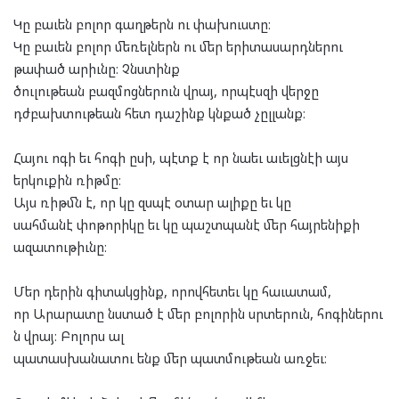
Կը բաւեն բոլոր գաղթերն ու փախուստը։
Կը բաւեն բոլոր մեռելներն ու մեր երիտասարդներու
թափած արիւնը։ Չնստինք
ծուլութեան բազմոցներուն վրայ, որպէսզի վերջը
դժբախտութեան հետ դաշինք կնքած չըլլանք։
Հայու ոգի եւ հոգի ըսի, պէտք է որ նաեւ աւելցնէի այս
երկուքին ռիթմը։
Այս ռիթմն է, որ կը զսպէ օտար ալիքը եւ կը
սահմանէ փոթորիկը եւ կը պաշտպանէ մեր հայրենիքի
ազատութիւնը։
Մեր դերին գիտակցինք, որովհետեւ կը հաւատամ,
որ Արարատը նստած է մեր բոլորին սրտերուն, հոգիներու
ն վրայ։ Բոլորս ալ
պատասխանատու ենք մեր պատմութեան առջեւ։