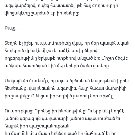
ազգ կարծելով, ուզեց հաստատել, թէ հայ ժողովուրդի
վերջակէտը շարժած էր իր թեւերը։
Բայց…։
Տեղին է յիշել, ու պատմութիւնը վկայ, որ մեր պապենական
հողերուն վրայէն միշտ եւ ամէն առիթներով
ողբերգութիւնը երկաթէ ոտքերով անցած էր։ Միշտ մեզմէ
անկախ հասունցած էին մեր երկրի ծանր ցաւերը։
Սակայն մի մոռնա՛ք, որ այս անբնական կացութեան իբրեւ
հետեւանք, վայրկեանին ազգովին, հայը հագաւ մարտիկի
իր շապիկը։ Ունեցաւ իր հոգիին յատուկ նոր ռիթմը։
Ու պոռթկաց։ Որոնեց իր ինքնութիւնը։ Ու երբ մէկ կողմէ
յանուն գերագոյն գաղափարի յանուն ազատութեան եւ
հայրենիքի պաշտպանութեան
իր մարմնի մէկ մասը երկնցուցած էր մահուան՝ եւ իր