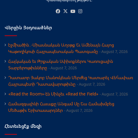
Facebook
X
YouTube
Instagram
Վերջին Յօդուածներ
էջմիածին․-Միասնական Աղօթք Եւ Ամենայն Հայոց
Կաթողիկոսի Հայրապետական Պատգամը
August 7, 2026
Հայկական եւ Թրքական Սփիւռքներու Կառուցային
Տարբերութիւնները
August 7, 2026
Դատաւոր Յակոբ Մանուկեան Մերժեց Կատարել Վեհափառ
Հայրապետի Դատավարութիւնը
August 7, 2026
«Read the Room»-էն Մինչեւ «Read the Field»
August 7, 2026
Համազգայինի Հաւաքը Անգամ Մը Եւս Համախմբեց
Մեծաթիւ Երիտասարդներ
August 7, 2026
Հետեւեցէ՛ք մեզի