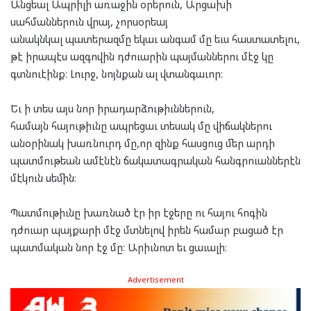
Անցեալ Ապրիլի առաջին օրերուն, Արցախի
սահմաններուն վրայ, չորսօրեայ
անակնկալ պատերազմը եկաւ անգամ մը եւս հաստատելու,
թէ իրապէս ազգովին դժուարին պայմաններու մէջ կը
գտնուէինք։ Լուրջ, նոյնքան ալ վտանգաւոր։
Եւ ի տես այս նոր իրադարձութիւններուն,
համայն հայութիւնը ապրեցաւ տեսակ մը վիճակներու
անօրինակ խառնուրդ մը,որ զինք հասցուց մեր արդի
պատմութեան ամէնէն ճակատագրական հանգրուաններէն
մէկուն սեմին։
Պատմութիւնը խառնած էր իր էջերը ու հայու հոգին
դժուար պայքարի մէջ մտնելով իրեն համար բացած էր
պատմական նոր էջ մը։ Արիւնոտ եւ ցաւալի։
Advertisement