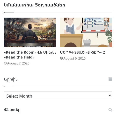
Նմանատիպ Յօդուածներ
«Read the Room»-էն Մինչեւ
ՄԵՐ ԳԻՏՑԱԾ «ԼԻՏԸՐ»-Ը
«Read the Field»
August 6, 2026
August 7, 2026
Արխիւ
Արխիւ
Փնտռել