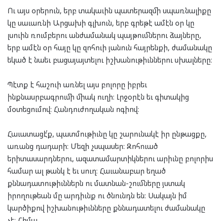
Ու այս օրերուն, երբ տակաւին պատերազմի սպառնալիքը
կը սաւառնի Արցախի գլխուն, երբ գրեթէ ամէն օր կը
լսուին ռումբերու անժամանակ պայթումներու ձայները,
երբ ամէն օր հայը կը զոհուի յանուն հայրենքի, ժամանակը
եկած է նաեւ բացայայտելու իշխանութիւններու սխալները։
Պէտք է հաշուի առնել այս բոլորը իբրեւ
ինքնասրբագրումի միակ ուղի։ Լրջօրէն եւ գիտակից
մօտեցումով։ Հանդուժողական ոգիով։
Հաւատացէ՛ք, պատմութիւնը կը շարունակէ իր ընթացքը,
առանց դադարի։ Մեզի չսպասեր։ Զոհուած
երիտասարդներու, ազատամարտիկներու արիւնը բոլորիս
համար ալ թանկ է եւ սուղ։ Հաւանաբար եղած
քննադատութիւններն ու մատնան-շումները յստակ
իրողութեան մը արդիւնք ու ծնունդն են։ Սակայն իմ
կարծիքով իշխանութիւնները քննադատելու ժամանակը
չէ։ Հիմա