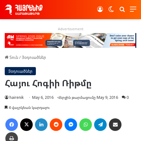
Log In
Switch skin
Որոնե
Advertisement
Տուն
/
Յօդուածներ
Յօդուածներ
Հայու Հոգիի Ռիթմը
hairenik
May 6, 2016
Վերջին թարմացումը May 9, 2016
0
4 վայրկեան կարդալու
Facebook
X
LinkedIn
Reddit
Messenger
WhatsApp
Telegram
Ուղարկել նամակ
Տպել