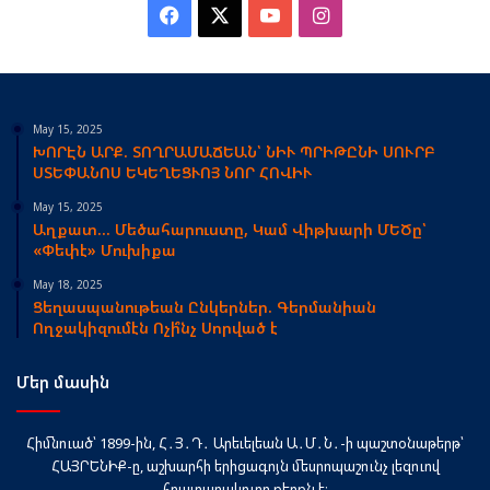
Facebook
X
YouTube
Instagram
May 15, 2025
ԽՈՐԷՆ ԱՐՔ. ՏՈՂՐԱՄԱՃԵԱՆ՝ ՆԻՒ ՊՐԻԹԸՆԻ ՍՈՒՐԲ
ՍՏԵՓԱՆՈՍ ԵԿԵՂԵՑՒՈՅ ՆՈՐ ՀՈՎԻՒ
May 15, 2025
Աղքատ… Մեծահարուստը, Կամ Վիթխարի ՄԵԾը՝
«Փեփէ» Մուխիքա
May 18, 2025
Ցեղասպանութեան Ընկերներ. Գերմանիան
Ողջակիզումէն Ոչի՞նչ Սորված է
Մեր մասին
Հիմնուած՝ 1899-ին, Հ․Յ․Դ․ Արեւելեան Ա․Մ․Ն․-ի պաշտօնաթերթ՝
ՀԱՅՐԵՆԻՔ-ը, աշխարհի երիցագոյն մեսրոպաշունչ լեզուով
հրատարակուող թերթն է։