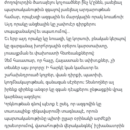
ժողովուրդին ծառայելու կոչուածներ ի՞նչ կ’ընեն, յաւելեալ
պարտականութիւն զգալով յաւելեալ արդարութեան
համար, որպէսզի ազգային եւ մարդկային որակ նուաճուի:
Այդ որակը անցեալին կը չափուէր գիրքերու
տպաքանակով եւ սպառումով…
Եւ երբ այդ որակը կը նուազի, կը կորսուի, բնական կերպով
կը զարգանայ խորհրդային օրերու կարօտախտը,
յուսալքման եւ փախուստի հետեւանքներով:
Չեմ հաւատար, որ հայը, Հայաստան եւ սփիւռքներ, չի
տեսներ այս բոլորը: Ի հարկէ կան կամաւոր եւ
շահախնդրուած կոյրեր, վասն դիրքի, պատիւի,
կողմնակալութեան, զանազան սէրերու: Տեսնողներ ալ
իրենք զիրենք անզօր կը զգան դէպքերու ընթացքին վրայ
կարենալ ազդելու:
Կրկնութեան գնով պէտք է ըսել, որ ազգովին կը
տառապինք ղեկավարումի տագնապէ, որուն
պարտականութիւնը պիտի ըլլար օրինակի արժէքի
դրսեւորումով, վստահութիւն վերականգնել՝ իշխանաւորին