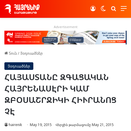
Log In
Switch skin
Որոնե
Advertisement
Տուն
/
Յօդուածներ
Յօդուածներ
ՀԱՅԱՍՏԱՆԸ ԶԳԱՑԱԿԱՆ
ՀԱՅՐԵՆԱՍԷՐԻ ԿԱՄ
ԶԲՕՍԱՇՐՋԻԿԻ ՀԻՒՐԱՆՈՑ
ՉԷ
hairenik
May 19, 2015
Վերջին թարմացումը May 21, 2015