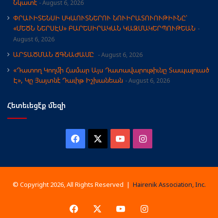
Նկատէ
August 6, 2026
ՓՐԱՒԻՏԵՆՍԻ ՍԿԱՈՒՏՆԵՐՈՒ ՆՈՒԻՐԱՏՈՒՈՒԹԻՒՆԸ՝
«ՄԵԾՆ ՆԵՐՍԷՍ» ԲԱՐԵՍԻՐԱԿԱՆ ԿԱԶՄԱԿԵՐՊՈՒԹԵԱՆ
August 6, 2026
ԱՐՏԱԾՄԱՆ ՃԳՆԱԺԱՄԸ
August 6, 2026
«Դատող Կողմի Համար Այս Դատավարութիւնը Տապալուած
Է», Կը Յայտնէ Դաւիթ Իշխանեան
August 6, 2026
Հետեւեցէ՛ք մեզի
Facebook
X
YouTube
Instagram
© Copyright 2026, All Rights Reserved |
Hairenik Association, Inc.
Facebook
X
YouTube
Instagram