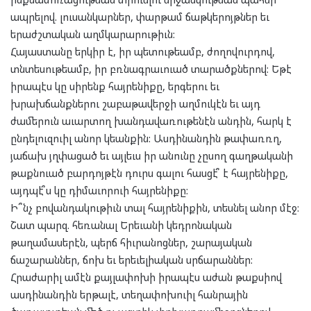
ապրելով. լուսանկարներ, փարթամ ճաթկերոյթներ եւ
երաժշտական աղմկարարութիւն:
Հայաստանը երկիր է, իր պետութեամբ, ժողովուրդով,
տնտեսութեամբ, իր բռնագրաւուած տարածքներով: Եթէ
իրապէս կը սիրենք հայրենիքը, երգերու եւ
խրախճանքներու շաբաթավերջի աղմուկէն եւ այդ
ժամերուն աւարտող խանդավառութենէն անդին, հարկ է
ընդելուզուիլ անոր կեանքին: Ասդինանդին թափառռղ,
յաճախ յղփացած եւ այլեւս իր անունը չըսող գաղթականի
թաքնուած բարդոյթէն դուրս գալու հասցէ՞ է հայրենիքը,
այդպէ՞ս կը դիմաւորուի հայրենիքը:
Ի՞նչ բովանդակութիւն տալ հայրենիքին, տեսնել անոր մէջ:
Շատ պարզ. հեռանալ Երեւանի կեդրոնական
թաղամասերէն, պերճ հիւրանոցներ, շարայական
ճաշարաններ, ճոխ եւ երեւելիական սրճարաններ:
Հրաժարիլ ամէն քայլափոխի իրապէս աժան թաքսիով
ասդինանդին երթալէ, տեղափոխուիլ հանրային