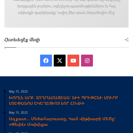
խորքային լուրերու, ոգեշնչող պատմութիւններու եւ հայ
սփիւռքի զարկերակը՝ ուղիղ ձեր սրան ներածողին մէջ։
Հետեւեցէ՛ք մեզի
Facebook
X
YouTube
Instagram
May 15, 2025
ԽՈՐԷՆ ԱՐՔ. ՏՈՂՐԱՄԱՃԵԱՆ՝ ՆԻՒ ՊՐԻԹԸՆԻ ՍՈՒՐԲ
ՍՏԵՓԱՆՈՍ ԵԿԵՂԵՑՒՈՅ ՆՈՐ ՀՈՎԻՒ
May 15, 2025
Աղքատ… Մեծահարուստը, Կամ Վիթխարի ՄԵԾը՝
«Փեփէ» Մուխիքա