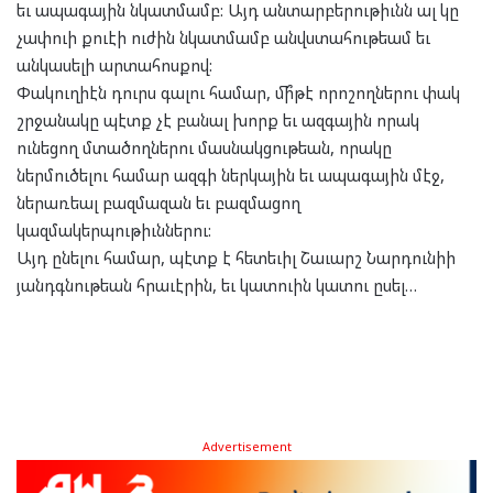
եւ ապագային նկատմամբ: Այդ անտարբերութիւնն ալ կը
չափուի քուէի ուժին նկատմամբ անվստահութեամ եւ
անկասելի արտահոսքով:
Փակուղիէն դուրս գալու համար, մի՞թէ որոշողներու փակ
շրջանակը պէտք չէ բանալ խորք եւ ազգային որակ
ունեցող մտածողներու մասնակցութեան, որակը
ներմուծելու համար ազգի ներկային եւ ապագային մէջ,
ներառեալ բազմազան եւ բազմացող
կազմակերպութիւններու:
Այդ ընելու համար, պէտք է հետեւիլ Շաւարշ Նարդունիի
յանդգնութեան հրաւէրին, եւ կատուին կատու ըսել…
Advertisement