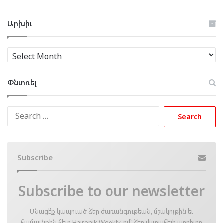
Արխիւ
Արխիւ
Փնտռել
Search
for:
Subscribe
Subscribe to our newsletter
Մնացէ՛ք կապուած ձեր ժառանգութեան, մշակոյթին եւ
համայնքին հետ Hairenik Weekly-ով՝ ձեր վստահելի աղբիւրը