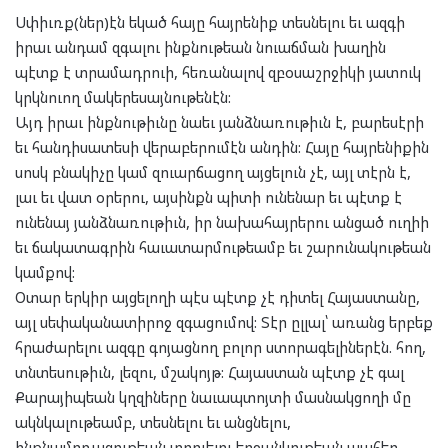
Սփիւռք(ներ)էն եկած հայը հայրենիք տեսնելու եւ ազգի
իրաւ անդամ զգալու ինքնութեան նուաճման խաղին
պէտք է տրամադրուի, հեռանալով զբօսաշրջիկի յատուկ
կրկնուող մակերեսայնութենէն:
Այդ իրաւ ինքնութիւնը նաեւ յանձնառութիւն է, բարեսէրի
եւ հանդիսատեսի վերաբերումէն անդին: Հայը հայրենիքին
սոսկ բնակիչը կամ զուարճացող այցելուն չէ, այլ տէրն է,
լաւ եւ վատ օրերու, այսինքն պիտի ունենար եւ պէտք է
ունենայ յանձնառութիւն, իր նախահայրերու անցած ուղիի
եւ ճակատագրին հաւատարմութեամբ եւ շարունակութեան
կամքով:
Օտար երկիր այցելողի պէս պէտք չէ դիտել Հայաստանը,
այլ սեփականատիրոջ զգացումով: Տէր ըլլալ՝ առանց երբեք
հրաժարելու ազգը գոյացնող բոլոր ստորագելիներէն. հող,
տնտեսութիւն, լեզու, մշակոյթ: Հայաստան պէտք չէ գալ
Քարայիպեան կղզիները նաւապտոյտի մասնակցողի մը
ակնկալութեամբ, տեսնելու եւ անցնելու,
ինքնամոռացութեան տրուելու երջանկութեան պահեր