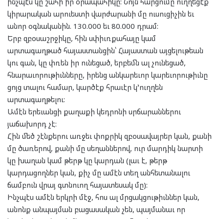
ինչպէս կը շահի իր օրապահիկը: Նոյն հարցումը ուղղեցէք
կիրարական արուեստի վարժարանի մը ուսուցիչին եւ
անոր օգնականին. 130.000 եւ 80.000 դրամ:
Երբ զբօսաշրջիկը, հին սփիւռքահայը կամ
արտագաղթած հայաստանցին՝ Հայաստան այցելութեան
կու գան, կը փռեն իր ունեցած, երբեմն ալ չունեցած,
հնարաւորութիւնները, իրենց անկարեւոր կարեւորութիւնը
ցոյց տալու համար, կարծէք հրաւէր կ’ուղղեն
արտագաղթելու:
Ամէն երեւանցի քաղաքի կեդրոնի սրճարաններու
յաճախորդ չէ:
Հին մեծ շէնքերու առջեւ փոքրիկ զբօսավայրեր կան, քանի
մը ծառերով, քանի մը սեղաններով, ուր մարդիկ նարտի
կը խաղան կամ թերթ կը կարդան (լաւ է, թերթ
կարդացողներ կան, քիչ մը ամէն տեղ անհետանալու
ճամբուն վրայ գտնուող հայատեսակ մը):
Ինչպէս ամէն երկրի մէջ, հոս ալ մրցակցութիւններ կան,
անոնք անպայման բացասական չեն, պայմանաւ որ