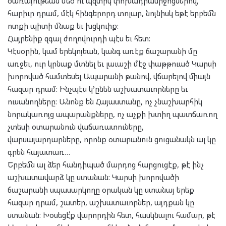
ծառայութեան մեծ ու պզտիկ փոխադրամիջոցներով,
հարիւր դրամ, մէկ հինգերորդ տոլար, նոյնիսկ եթէ երբեմն
ոտքի պիտի մնաք եւ խցկուիք:
Հայրենիք զգալ ժողովուրդի պէս եւ հետ:
Կէսօրին, կամ երեկոյեան, կանգ առէք ճաշարանի մը
առջեւ, ուր կրնաք մտնել եւ լաւաշի մէջ փաթթուած Կարսի
խորոված համտեսել Ապարանի թանով, վճարելով միայն
հազար դրամ: Ինչպէս կ’ընեն աշխատաւորները եւ
ուսանողները: Անոնք են Հայաստանը, ոչ չնաշխարհիկ
նորակառոյց ապարանքները, ոչ աչքի խտիղ պատճառող
չտեսի օտարանուն վաճառատուները,
վարսայարդարները, որոնք օտարանուն ցուցանակն ալ կը
գրեն հայատառ…
Երբեմն ալ ձեր հանդիպած մարդոց հարցուցէք, թէ ինչ
աշխատավարձ կը ստանան: Կարսի խորովածի
ճաշարանի սպասարկողը օրական կը ստանայ երեք
հազար դրամ, շատեր, աշխատաւորներ, այդքան կը
ստանան: Խօսեցէ՛ք վարորդին հետ, հասկնալու համար, թէ