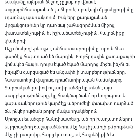
եսականը այնքան ճնշող չըլլայ, որ վնասէ
ազգայինհաւաքական շահերուն, որպէսզի մրցակցութիւնը
չդառնայ պառակտում: Իսկ երբ քաղաքական
մրցակցութիւնը կը դառնայ շահագործման միջոց,
փառատենչութիւն եւ իշխանատենչութիւն, հայրենիքը
կ’աւերուի:
Աչք ծակող երեւոյթ է անհաւասարութիւնը, որուն հետ
կարծէք հաշտուած են մարդիկ: Խորհրդային քաղաքացիի
վիճակէն հազիւ դուրս եկած եկած մարդոց միջեւ ինչո՞ւ եւ
ինչպէ՞ս զարգացած են անչափելի տարբերութիւնները,
հաստատելով վայրագ դրամատիրական համակարգ:
Տարրական չափով ուշադիր անձը կը տեսնէ այս
տարբերութիւնները, կը հասկնայ նաեւ՝ որ կողոպուտ եւ
կաշառակերութիւն կարծէք անբուժելի փտախտ դարձած
են, ընկերութեան բոլոր մակարդակներուն:
Սրտցաւ եւ անզօր հանդիսատեսը, ան որ խաղատուներու
եւ յղփացնող ճաշարաններու մէջ հաշիշամոլի թմրութեան
մէջ չի թաղուիր, հարց կու տայ, թէ հայրենիքին եւ