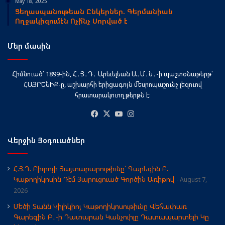
May 18, 2025
Ցեղասպանութեան Ընկերներ. Գերմանիան
Ողջակիզումէն Ոչի՞նչ Սորված է
Մեր մասին
Հիմնուած՝ 1899-ին, Հ․Յ․Դ․ Արեւելեան Ա․Մ․Ն․-ի պաշտօնաթերթ՝
ՀԱՅՐԵՆԻՔ-ը, աշխարհի երիցագոյն մեսրոպաշունչ լեզուով
հրատարակուող թերթն է։
Facebook
X
YouTube
Instagram
Վերջին Յօդուածներ
Հ.Յ.Դ. Բիւրոյի Յայտարարութիւնը՝ Գարեգին Բ.
Կաթողիկոսին Դէմ Յարուցուած Գործին Առիթով
August 7,
2026
Մեծի Տանն Կիլիկիոյ Կաթողիկոսութիւնը Վեհափառ
Գարեգին Բ․-ի Դատարան Կանչուիլը Դատապարտելի Կը