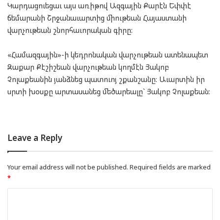
Կարդացուեցաւ այս առիթով Ազգային Քարէն Եփփէ
ճեմարանի Շրջանաւարտից միութեան Հայաստանի
վարչութեան շնորհաւորական գիրը:
«Համազգային»-ի կեդրոնական վարչութեան ատենապետ
Զաքար Քէշիշեան վարչութեան կողմէն Յակոբ
Չոլաքեանին յանձնեց պատուոյ շքանշանը: Աւարտին իր
սրտի խօսքը արտասանեց մեծարեալը` Յակոբ Չոլաքեան:
Leave a Reply
Your email address will not be published.
Required fields are marked
*
C
o