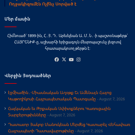
Ողջակիզումէն Ոչի՞նչ Սորված է
Մեր մասին
Հիմնուած՝ 1899-ին, Հ․Յ․Դ․ Արեւելեան Ա․Մ․Ն․-ի պաշտօնաթերթ՝
ՀԱՅՐԵՆԻՔ-ը, աշխարհի երիցագոյն մեսրոպաշունչ լեզուով
հրատարակուող թերթն է։
Facebook
X
YouTube
Instagram
Վերջին Յօդուածներ
էջմիածին․-Միասնական Աղօթք Եւ Ամենայն Հայոց
Կաթողիկոսի Հայրապետական Պատգամը
August 7, 2026
Հայկական եւ Թրքական Սփիւռքներու Կառուցային
Տարբերութիւնները
August 7, 2026
Դատաւոր Յակոբ Մանուկեան Մերժեց Կատարել Վեհափառ
Հայրապետի Դատավարութիւնը
August 7, 2026