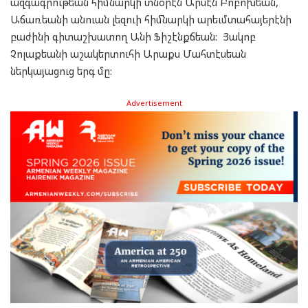
ազգագրութեան հիմնարկի տնօրէն Արսէն Բոբոխեան,
Աճառեանի անուան լեզուի հիմնարկի արեւմտահայերէնի
բաժինի գիտաշխատող Անի Ֆիշէնքճեան: Յակոբ
Չոլաքեանի աշակերտուհի Արաքս Մահտէսեան
ներկայացուց երգ մը:
Advertisement