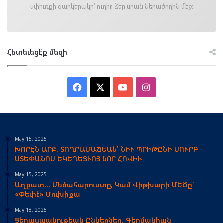
սփիւռքի զարկերակը՝ ուղիղ ձեր սրան ներածողին մէջ։
Հետեւեցէ՛ք մեզի
Facebook
X
YouTube
Instagram
May 15, 2025
ԽՈՐԷՆ ԱՐՔ. ՏՈՂՐԱՄԱՃԵԱՆ՝ ՆԻՒ ՊՐԻԹԸՆԻ ՍՈՒՐԲ
ՍՏԵՓԱՆՈՍ ԵԿԵՂԵՑՒՈՅ ՆՈՐ ՀՈՎԻՒ
May 15, 2025
Աղքատ… Մեծահարուստը, Կամ Վիթխարի ՄԵԾը՝
«Փեփէ» Մուխիքա
May 18, 2025
Ցեղասպանութեան Ընկերներ. Գերմանիան