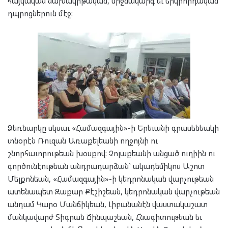
հայկական նախակրթական, միջնակարգ եւ երկրորդական
դպրոցներուն մէջ:
Ձեռնարկը սկսաւ «Համազգային»-ի Երեւանի գրասենեակի
տնօրէն Ռուզան Առաքելեանի ողջոյնի ու
շնորհաւորութեան խօսքով: Չոլաքեանի անցած ուղիին ու
գործունէութեան անդրադարձան` ակադեմիկոս Աշոտ
Մելքոնեան, «Համազգային»-ի կեդրոնական վարչութեան
ատենապետ Զաքար Քէշիշեան, կեդրոնական վարչութեան
անդամ Կարօ Մանճիկեան, Լիբանանէն վաստակաշատ
մանկավարժ Տիգրան Ճինպաշեան, Հնագիտութեան եւ