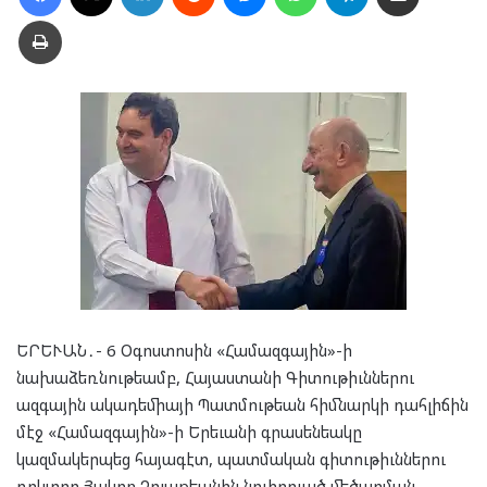
Տպել
ԵՐԵՒԱՆ․- 6 Օգոստոսին «Համազգային»-ի
նախաձեռնութեամբ, Հայաստանի Գիտութիւններու
ազգային ակադեմիայի Պատմութեան հիմնարկի դահլիճին
մէջ «Համազգային»-ի Երեւանի գրասենեակը
կազմակերպեց հայագէտ, պատմական գիտութիւններու
դոկտոր Յակոբ Չոլաքեանին նուիրուած մեծարման