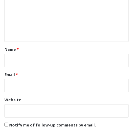
m
m
e
n
t
*
Name
*
Email
*
Website
Notify me of follow-up comments by email.