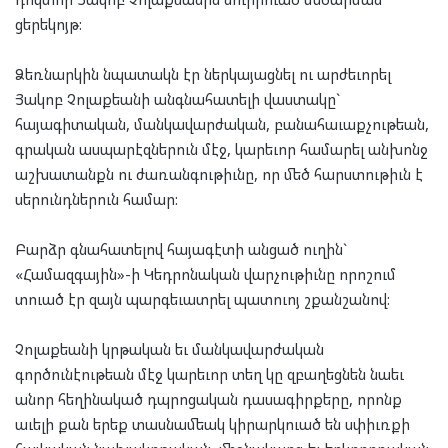
ցերեկոյթ:
Ձեռնարկին նպատակն էր ներկայացնել ու արժեւորել
Յակոբ Չոլաքեանի անգնահատելի վաստակը`
հայագիտական, մանկավարժական, բանահաւաքչութեան,
գրական ասպարէզներուն մէջ, կարեւոր համարել անխոնջ
աշխատանքն ու ժառանգութիւնը, որ մեծ հարստութիւն է
սերունդներուն համար:
Բարձր գնահատելով հայագէտի անցած ուղին`
«Համազգային»-ի Կեդրոնական վարչութիւնը որոշում
տուած էր զայն պարգեւատրել պատուոյ շքանշանով:
Չոլաքեանի կրթական եւ մանկավարժական
գործունէութեան մէջ կարեւոր տեղ կը զբաղեցնեն նաեւ
անոր հեղինակած դպրոցական դասագիրքերը, որոնք
աւելի քան երեք տասնամեակ կիրարկուած են սփիւռքի