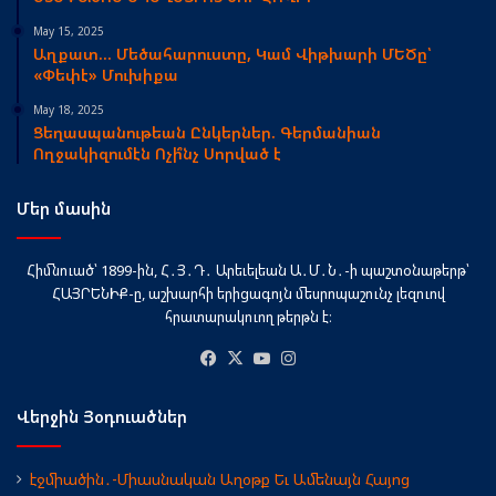
May 15, 2025
Աղքատ… Մեծահարուստը, Կամ Վիթխարի ՄԵԾը՝
«Փեփէ» Մուխիքա
May 18, 2025
Ցեղասպանութեան Ընկերներ. Գերմանիան
Ողջակիզումէն Ոչի՞նչ Սորված է
Մեր մասին
Հիմնուած՝ 1899-ին, Հ․Յ․Դ․ Արեւելեան Ա․Մ․Ն․-ի պաշտօնաթերթ՝
ՀԱՅՐԵՆԻՔ-ը, աշխարհի երիցագոյն մեսրոպաշունչ լեզուով
հրատարակուող թերթն է։
Facebook
X
YouTube
Instagram
Վերջին Յօդուածներ
էջմիածին․-Միասնական Աղօթք Եւ Ամենայն Հայոց