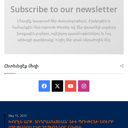
Subscribe to our newsletter
Մնացէ՛ք կապուած ձեր ժառանգութեան, մշակոյթին եւ
համայնքին հետ Hairenik Weekly-ով՝ ձեր վստահելի աղբիւրը
խորքային լուրերու, ոգեշնչող պատմութիւններու եւ հայ
սփիւռքի զարկերակը՝ ուղիղ ձեր սրան ներածողին մէջ։
Հետեւեցէ՛ք մեզի
Facebook
X
YouTube
Instagram
May 15, 2025
ԽՈՐԷՆ ԱՐՔ. ՏՈՂՐԱՄԱՃԵԱՆ՝ ՆԻՒ ՊՐԻԹԸՆԻ ՍՈՒՐԲ
ՍՏԵՓԱՆՈՍ ԵԿԵՂԵՑՒՈՅ ՆՈՐ ՀՈՎԻՒ