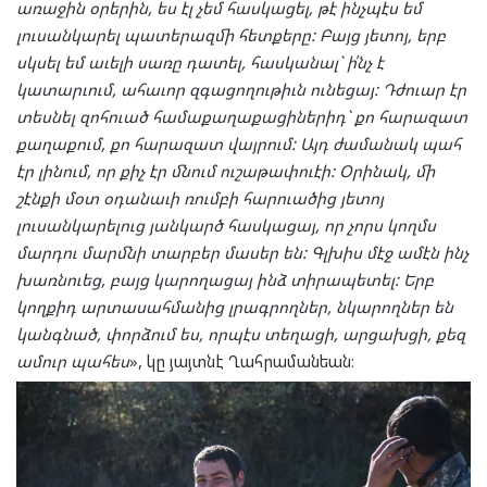
առաջին օրերին, ես էլ չեմ հասկացել, թէ ինչպէս եմ
լուսանկարել պատերազմի հետքերը: Բայց յետոյ, երբ
սկսել եմ աւելի սառը դատել, հասկանալ` ի՛նչ է
կատարւում, ահաւոր զգացողութիւն ունեցայ: Դժուար էր
տեսնել զոհուած համաքաղաքացիներիդ` քո հարազատ
քաղաքում, քո հարազատ վայրում: Այդ ժամանակ պահ
էր լինում, որ քիչ էր մնում ուշաթափուէի: Օրինակ, մի
շէնքի մօտ օդանաւի ռումբի հարուածից յետոյ
լուսանկարելուց յանկարծ հասկացայ, որ չորս կողմս
մարդու մարմնի տարբեր մասեր են: Գլխիս մէջ ամէն ինչ
խառնուեց, բայց կարողացայ ինձ տիրապետել: Երբ
կողքիդ արտասահմանից լրագրողներ, նկարողներ են
կանգնած, փորձում ես, որպէս տեղացի, արցախցի, քեզ
ամուր պահես
», կը յայտնէ Ղահրամանեան։