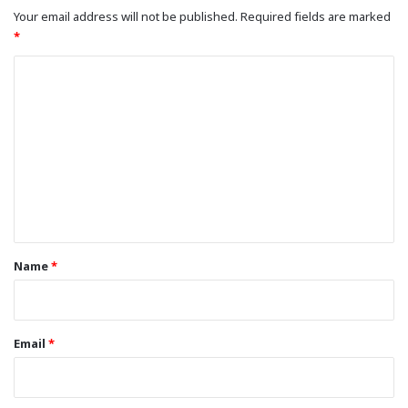
Your email address will not be published.
Required fields are marked
*
C
o
m
m
e
n
t
*
Name
*
Email
*