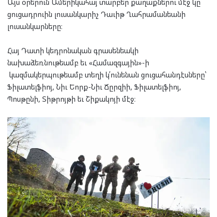
Այս օրերուն Ամերիկահայ տարբեր քաղաքներու մէջ կը
ցուցադրուին լուսանկարիչ Դաւիթ Ղահրամանեանի
լուսանկարները։
Հայ Դատի կեդրոնական գրասենեակի
նախաձեռնութեամբ եւ «Համազգային»-ի
կազմակերպութեամբ տեղի կ՛ունենան ցուցահանդէսները՝
Ֆիլատելֆիոյ, Նիւ Եորք-Նիւ Ճըրզիի, Ֆիլատելֆիոյ,
Պոսթընի, Տիթրոյթի եւ Շիքակոյի մէջ։