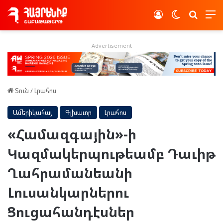
Log In
Switch skin
Որոնե
Advertisement
Տուն
/
Լրահոս
Ամերիկահայ
Գլխաւոր
Լրահոս
«Համազգային»-ի
Կազմակերպութեամբ Դաւիթ
Ղահրամանեանի
Լուսանկարներու
Ցուցահանդէսներ