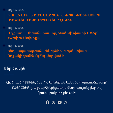
May 15, 2025
ԽՈՐԷՆ ԱՐՔ. ՏՈՂՐԱՄԱՃԵԱՆ՝ ՆԻՒ ՊՐԻԹԸՆԻ ՍՈՒՐԲ
ՍՏԵՓԱՆՈՍ ԵԿԵՂԵՑՒՈՅ ՆՈՐ ՀՈՎԻՒ
May 15, 2025
Աղքատ… Մեծահարուստը, Կամ Վիթխարի ՄԵԾը՝
«Փեփէ» Մուխիքա
May 18, 2025
Ցեղասպանութեան Ընկերներ. Գերմանիան
Ողջակիզումէն Ոչի՞նչ Սորված է
Մեր մասին
Հիմնուած՝ 1899-ին, Հ․Յ․Դ․ Արեւելեան Ա․Մ․Ն․-ի պաշտօնաթերթ՝
ՀԱՅՐԵՆԻՔ-ը, աշխարհի երիցագոյն մեսրոպաշունչ լեզուով
հրատարակուող թերթն է։
Facebook
X
YouTube
Instagram