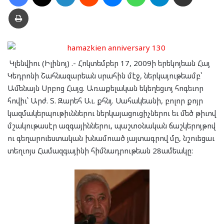
Տպել
Կլեն­վիու (Իլինոյ) .- Հոկ­տեմ­բեր 17, 2009ի երե­կոյ­եան Հայ
Կեդ­րո­նի Շահ­նա­զար­եան սրա­հին մէջ, ներ­կա­յու­թեամբ՝
Ամե­նայն Սրբոց Հայց. Առաք­ելա­կան եկե­ղեց­ւոյ հո­գե­ւոր
հո­վիւ՝ Արժ. Տ. Զա­րեհ Աւ. քհնյ. Սա­հակ­եա­նի, բո­լոր քոյր
կազ­մա­կեր­պու­թիւն­նե­րու ներ­կա­յա­ցու­ցիչ­նե­րու եւ մեծ թիւով
մշա­կու­թա­սէր ազ­գա­յին­նե­րու, պաշ­տօ­նա­կան ճաշ­կե­րոյ­թով
ու գե­ղար­ուես­տա­կան խնամ­ուած յայ­տագ­րով մը, նշուե­ցաւ
տեղ­ւոյս Հա­մազ­գա­յի­նի հիմ­նադ­րու­թեան 28ամ­եա­կը: