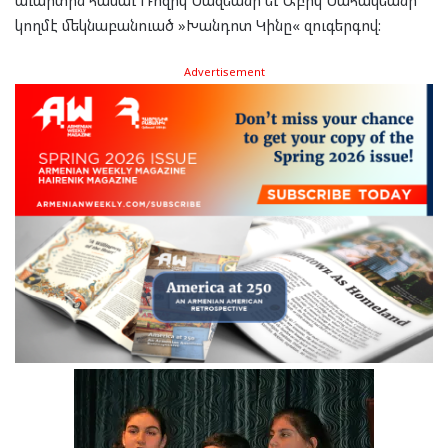
կող­մէ մեկ­նա­բան­ուած »Խան­դոտ Կի­նը« զու­գեր­գով:
Advertisement