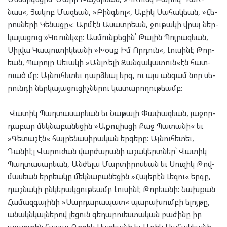
նաս«, Յա­կոբ Մազ­եան, »Բինգեոլ«, Աբիկ Սա­հակ­եան, »Հե­
րոս­նե­րի Կե­նա­ցը«: Ար­մէն Ասատր­եան, ջու­թա­կի վրայ ներ­
կա­յա­ցուց »Կռունկ«ը: Աս­մուն­քե­ցին՝ Թա­լին Պոյ­րազ­եան,
Սիլ­վա Կա­պու­տիկ­եա­նի »Խօսք Իմ Որ­դուն«, Լու­սի­նէ Թոր­
եան, Պա­րոյր Սե­ւա­կի »Անլ­ռե­լի Զան­գա­կա­տուն«էն հատ­
ուած մը: Այ­նու­հե­տեւ դարձ­եալ երգ, ու այս ան­գամ նոր սե­
րուն­դի ներ­կա­յա­ցու­ցիչ­նե­րու կա­տա­րո­ղու­թեամբ:
Վա­տիկ Պաղ­տա­սար­եան եւ Նա­թա­լի Փա­փազ­եան, յա­ջոր­
դա­բար մեկ­նա­բա­նե­ցին »Աքու­լիս­ցի Քաջ Պա­տա­նի« եւ
»Գե­տա­շէն« հայ­րե­նա­սի­րա­կան եր­գե­րը: Այ­նու­հե­տեւ,
Դանի­էլ Վա­րու­ժան վար­ժա­րա­նի աշա­կերտ­ներ՝ Վա­տիկ
Պաղ­տա­սար­եան, Ան­ժե­լա Մար­տի­րոս­եան եւ Սու­զիկ Թով­
մաս­եան երր­եա­կը մեկ­նա­բա­նե­ցին »Հա­յե­րէն Լե­զու« եր­գը,
դաշ­նա­կի ըն­կե­րակ­ցու­թեամբ Լու­սի­նէ Թոր­եա­նի: Նախ­քան
Հա­մազ­գա­յի­նի »Սար­դա­րա­պատ« պա­րա­խում­բի ելոյ­թը,
անակն­կալ­նե­րով լե­ցուն գե­ղար­ուես­տա­կան բա­ժի­նը իր
աւար­տին հա­սաւ Ռո­զիկ Սազ­եա­նի եւ Աբիկ Սա­հակ­եա­նի