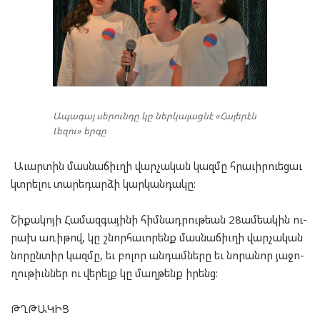
Ապագայ սերունդը կը ներկայացնէ «Հայերէն
Լեզու» երգը
Աւար­տին մաս­նա­ճիւ­ղի վար­չա­կան կազ­մը հրա­ւիր­ուե­ցաւ
կտրե­լու տա­րե­դար­ձի կար­կան­դա­կը:
Շի­քա­կո­յի Հա­մազ­գա­յի­նի հիմ­նադ­րու­թեան 28ամ­եա­կին ու­
րախ առի­թով, կը շնոր­հա­ւո­րենք մաս­նա­ճիւ­ղի վար­չա­կան
նո­րըն­տիր կազ­մը, եւ բո­լոր ան­դամ­նե­րը եւ նո­րա­նոր յա­ջո­
ղու­թիւն­ներ ու վե­րելք կը մաղ­թենք իրենց:
ԹՂԹԱ­ԿԻՑ