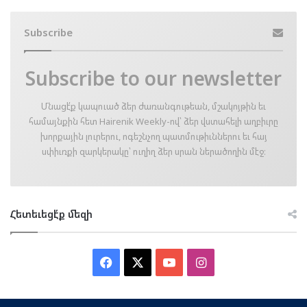
Subscribe
Subscribe to our newsletter
Մնացէ՛ք կապուած ձեր ժառանգութեան, մշակոյթին եւ
համայնքին հետ Hairenik Weekly-ով՝ ձեր վստահելի աղբիւրը
խորքային լուրերու, ոգեշնչող պատմութիւններու եւ հայ
սփիւռքի զարկերակը՝ ուղիղ ձեր սրան ներածողին մէջ։
Հետեւեցէ՛ք մեզի
Facebook
X
YouTube
Instagram