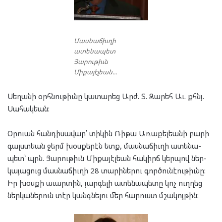
Մասնաճիւղի
ատենապետ
Յարութիւն
Միքայէլեան...
Սե­ղա­նի օրհ­նու­թիւնը կա­տա­րեց Արժ. Տ. Զա­րեհ Աւ. քհնյ.
Սա­հակ­եան:
Օր­ուան հան­դի­սա­վար՝ տի­կին Ռի­թա Առա­քել­եա­նի բա­րի
գալստ­եան ջերմ խօս­քե­րէն ետք, մաս­նա­ճիւ­ղի ատե­նա­
պետ՝ պրն. Յա­րու­թիւն Մի­քա­յէլ­եան հա­կիրճ կեր­պով ներ­
կա­յա­ցուց մաս­նա­ճիւ­ղի 28 տա­րի­նե­րու գոր­ծու­նէ­ու­թիւնը:
Իր խօս­քի աւար­տին, յար­գե­լի ատե­նա­պե­տը կոչ ուղ­ղեց
ներ­կա­նե­րուն տէր կանգ­նե­լու մեր հա­րուստ մշա­կոյ­թին: