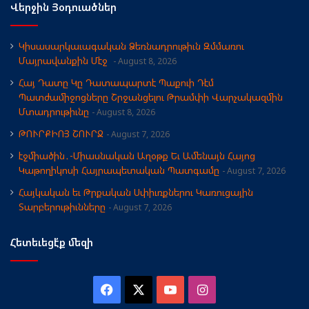
Վերջին Յօդուածներ
Կիսասարկաւագական Ձեռնադրութիւն Զմմառու
Մայրավանքին Մէջ
August 8, 2026
Հայ Դատը Կը Դատապարտէ Պաքուի Դէմ
Պատժամիջոցները Շրջանցելու Թրամփի Վարչակազմին
Մտադրութիւնը
August 8, 2026
ԹՈՒՐՔԻՈՅ ՇՈՒՐՋ
August 7, 2026
էջմիածին․-Միասնական Աղօթք Եւ Ամենայն Հայոց
Կաթողիկոսի Հայրապետական Պատգամը
August 7, 2026
Հայկական եւ Թրքական Սփիւռքներու Կառուցային
Տարբերութիւնները
August 7, 2026
Հետեւեցէ՛ք մեզի
Facebook
X
YouTube
Instagram