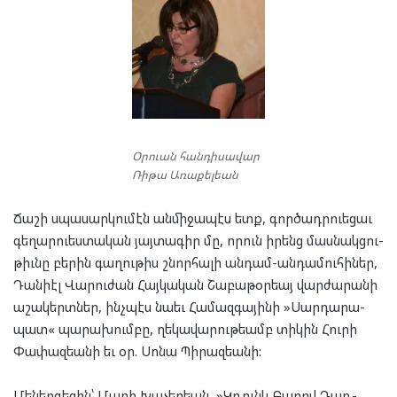
Օրուան հանդիսավար
Ռիթա Առաքելեան
Ճա­շի սպա­սար­կու­մէն ան­մի­ջա­պէս ետք, գոր­ծադր­ուե­ցաւ
գե­ղար­ուես­տա­կան յայ­տա­գիր մը, որուն իրենց մաս­նակ­ցու­
թիւնը բե­րին գա­ղու­թիս շնոր­հա­լի ան­դամ-ան­դա­մու­հի­ներ,
Դանի­էլ Վա­րու­ժան Հայ­կա­կան Շա­բա­թօր­եայ վար­ժա­րա­նի
աշա­կերտ­ներ, ինչ­պէս նա­եւ Հա­մազ­գա­յի­նի »Սար­դա­րա­
պատ« պա­րա­խում­բը, ղե­կա­վա­րու­թեամբ տի­կին Հու­րի
Փա­փազ­եանի եւ օր. Սո­նա Պի­րազ­եա­նի:
Մե­ներ­գե­ցին՝ Մա­րի Խա­չեր­եան, »Կռունկ Բա­րով Դառ­