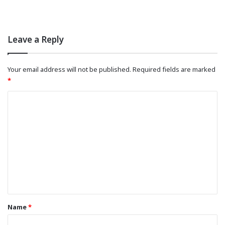
Leave a Reply
Your email address will not be published.
Required fields are marked
*
C
o
m
m
e
n
t
*
Name
*