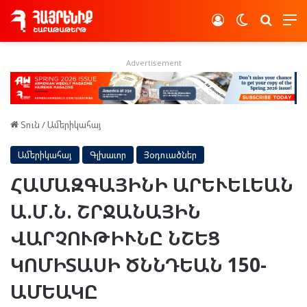
Log In
Switch skin
Որոնե
Advertisement
Տուն
/
Ամերիկահայ
Ամերիկահայ
Գլխաւոր
Յօդուածներ
ՀԱՄԱԶԳԱՅԻՆԻ ԱՐԵՒԵԼԵԱՆ
Ա.Մ.Ն. ՇՐՋԱՆԱՅԻՆ
ՎԱՐՉՈՒԹԻՒՆԸ ՆՇԵՑ
ԿՈՄԻՏԱՍԻ ԾՆՆԴԵԱՆ 150-
ԱՄԵԱԿԸ