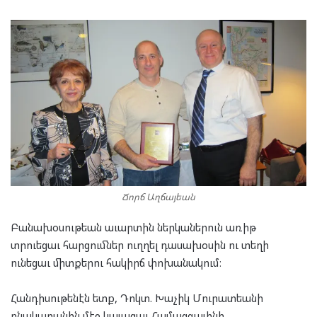
Ճորճ Աղճայեան
Բանախօսութեան աւարտին ներկաներուն առիթ
տրուեցաւ հարցումներ ուղղել դասախօսին ու տեղի
ունեցաւ միտքերու հակիրճ փոխանակում։
Հանդիսութենէն ետք, Դոկտ. Խաչիկ Մուրատեանի
բնակարանին մէջ կայացաւ Համազգայինի