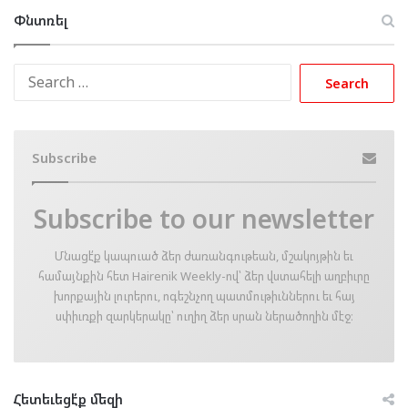
Փնտռել
Search
for:
Subscribe
Subscribe to our newsletter
Մնացէ՛ք կապուած ձեր ժառանգութեան, մշակոյթին եւ
համայնքին հետ Hairenik Weekly-ով՝ ձեր վստահելի աղբիւրը
խորքային լուրերու, ոգեշնչող պատմութիւններու եւ հայ
սփիւռքի զարկերակը՝ ուղիղ ձեր սրան ներածողին մէջ։
Հետեւեցէ՛ք մեզի