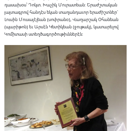
դասախօս՝ Դոկտ. Խաչիկ Մուրատեան։ Երաժշտական
յայտագրով հանդէս եկան տաղանդաւոր երաժիշտներ`
Լուսին Մուսայէլեան (սոփրանօ), Վաղարշակ Օհանեան
(պարիթոն) եւ Արսէն Կետիկեան (ջութակ), կատարելով
Կոմիտասի ստեղծագործութիւններէն։