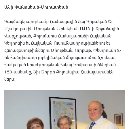
Անի Փանոսեան-Մուրատեան
Կազմակերպութեամբ Համազգային Հայ Կրթական Եւ
Մշակութային Միութեան Արեւելեան ԱՄՆ-ի Շրջանային
Վարչութեան, Քոլումպիա Համալսարանի Հայկական
Կեդրոնին եւ Հայկական Ուսումնասիրութիւններու եւ
Հետազօտութիւններու Միութեան, Ուրբաթ, Փետրուար 8-
ին հանդիսաւոր յոբելինական միջոցառումով նշուեցաւ
հայկական երաժշտութեան հսկայ Կոմիտասի ծննդեան
150-ամեակը, Նիւ Եորքի Քոլումպիա Համալսարանէն
ներս։