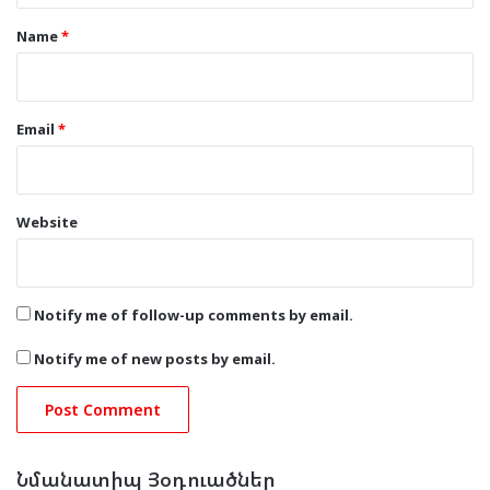
*
Name
*
Email
*
Website
Notify me of follow-up comments by email.
Notify me of new posts by email.
Նմանատիպ Յօդուածներ