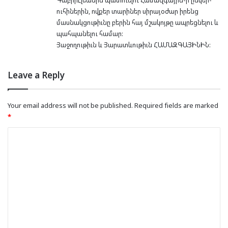
ուհիներին, ովքեր տարիներ սիրայօժար իրենց
մասնակցութիւնը բերին հայ մշակոյթը ապրեցնելու և
պահպանելու համար:
Յաջողութիւն և Յարատևութիւն ՀԱՄԱԶԳԱՅԻՆԻՆ:
Leave a Reply
Your email address will not be published.
Required fields are marked
*
C
o
m
m
e
n
t