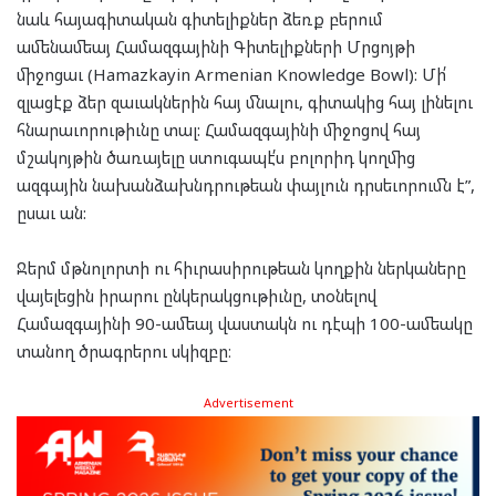
նաև հայագիտական գիտելիքներ ձեռք բերում
ամենամեայ Համազգայինի Գիտելիքների Մրցոյթի
միջոցաւ (Hamazkayin Armenian Knowledge Bowl): Մի՛
զլացէք ձեր զաւակներին հայ մնալու, գիտակից հայ լինելու
հնարաւորութիւնը տալ: Համազգայինի միջոցով հայ
մշակոյթին ծառայելը ստուգապէ՛ս բոլորիդ կողմից
ազգային նախանձախնդրութեան փայլուն դրսեւորումն է”,
ըսաւ ան:
Ջերմ մթնոլորտի ու հիւրասիրութեան կողքին ներկաները
վայելեցին իրարու ընկերակցութիւնը, տօնելով
Համազգայինի 90-ամեայ վաստակն ու դէպի 100-ամեակը
տանող ծրագրերու սկիզբը։
Advertisement