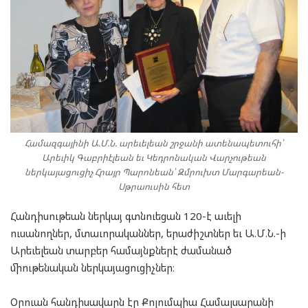
Համազգայինի Ա.Մ.Ն. արեւելեան շրջանի ատենապետուհի՝
Արեւիկ Գաբրիէլեան եւ Կեդրոնական Վարչութեան
ներկայացուցիչ Հրայր Պարոնեան՝ Զմրուխտ Մարգարեան-
Սթրաուսին հետ
Հանդիսութեան ներկայ գտնուեցան 120-է աւելի
ուսանողներ, մտաւորականներ, երաժիշտներ եւ Ա.Մ.Ն.-ի
Արեւելեան տարբեր համայնքներէ ժամանած
միութենական ներկայացուցիչներ։
Օրուան հանդիսավարն էր Քոլումպիա Համալսարանի