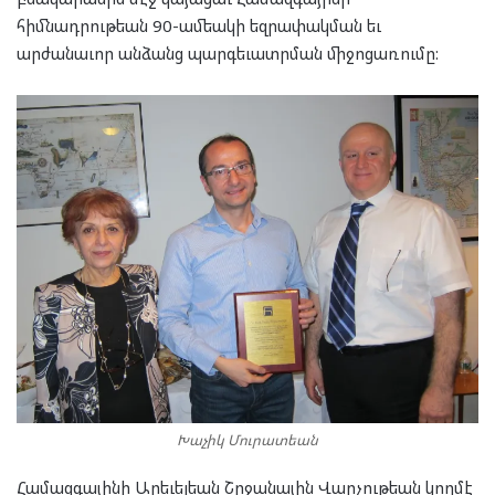
հիմնադրութեան 90-ամեակի եզրափակման եւ
արժանաւոր անձանց պարգեւատրման միջոցառումը:
Խաչիկ Մուրատեան
Համազգայինի Արեւելեան Շրջանային Վարչութեան կողմէ