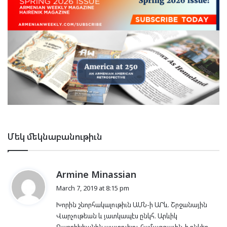
Մեկ մեկնաբանութիւն
s
Armine Minassian
a
March 7, 2019 at 8:15 pm
y
Խորին շնորհակալութիւն ԱՄՆ-ի ԱՐև. Շրջանային
s
Վարչութեան և յատկապէս ընկհ. Արևիկ
:
Գաբրիէլեանին պատուելու Համազգային-ի ընկեր-