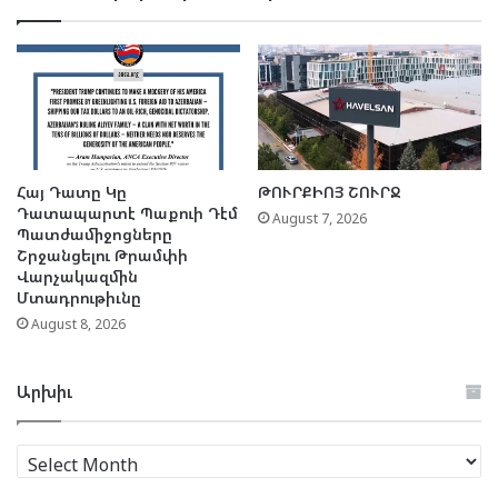
Հայ Դատը Կը
ԹՈՒՐՔԻՈՅ ՇՈՒՐՋ
Դատապարտէ Պաքուի Դէմ
August 7, 2026
Պատժամիջոցները
Շրջանցելու Թրամփի
Վարչակազմին
Մտադրութիւնը
August 8, 2026
Արխիւ
Արխիւ