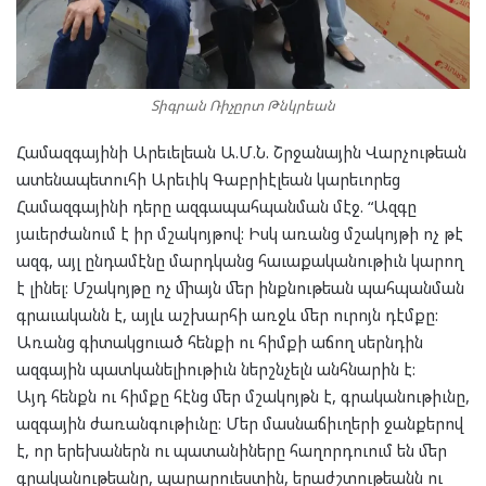
Տիգրան Ռիչըրտ Թնկրեան
Համազգայինի Արեւելեան Ա.Մ.Ն. Շրջանային Վարչութեան
ատենապետուհի Արեւիկ Գաբրիէլեան կարեւորեց
Համազգայինի դերը ազգապահպանման մէջ. “Ազգը
յաւերժանում է իր մշակոյթով: Իսկ առանց մշակոյթի ոչ թէ
ազգ, այլ ընդամէնը մարդկանց հաւաքականութիւն կարող
է լինել: Մշակոյթը ոչ միայն մեր ինքնութեան պահպանման
գրաւականն է, այլև աշխարհի առջև մեր ուրոյն դէմքը:
Առանց գիտակցուած հենքի ու հիմքի աճող սերնդին
ազգային պատկանելիութիւն ներշնչելն անհնարին է:
Այդ հենքն ու հիմքը հէնց մեր մշակոյթն է, գրականութիւնը,
ազգային ժառանգութիւնը: Մեր մասնաճիւղերի ջանքերով
է, որ երեխաներն ու պատանիները հաղորդուում են մեր
գրականութեանը, պարարուեստին, երաժշտութեանն ու