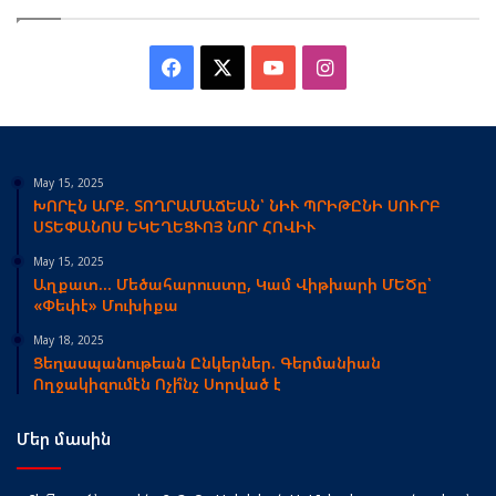
Facebook
X
YouTube
Instagram
May 15, 2025
ԽՈՐԷՆ ԱՐՔ. ՏՈՂՐԱՄԱՃԵԱՆ՝ ՆԻՒ ՊՐԻԹԸՆԻ ՍՈՒՐԲ
ՍՏԵՓԱՆՈՍ ԵԿԵՂԵՑՒՈՅ ՆՈՐ ՀՈՎԻՒ
May 15, 2025
Աղքատ… Մեծահարուստը, Կամ Վիթխարի ՄԵԾը՝
«Փեփէ» Մուխիքա
May 18, 2025
Ցեղասպանութեան Ընկերներ. Գերմանիան
Ողջակիզումէն Ոչի՞նչ Սորված է
Մեր մասին