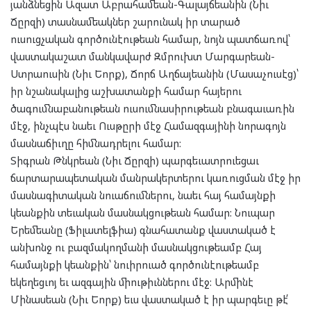
յանձնեցին Ազատ Աբրահամեան-Գալայճեանին (Նիւ
Ճըրզի) տասնամեակներ շարունակ իր տարած
ուսուցչական գործունէութեան համար, նոյն պատճառով՝
վաստակաշատ մանկավարժ Զմրուխտ Մարգարեան-
Ստրաուսին (Նիւ Եորք), Ճորճ Աղճայեանին (Մասաչուսէց)՝
իր նշանակալից աշխատանքի համար հայերու
ծագումնաբանութեան ուսումնասիրութեան բնագաւառին
մէջ, ինչպէս նաեւ Ուսթըրի մէջ Համազգայինի նորագոյն
մասնաճիւղը հիմնադրելու համար:
Տիգրան Թնկրեան (Նիւ Ճըրզի) պարգեւատրուեցաւ
ճարտարապետական մանրակերտերու կառուցման մէջ իր
մասնագիտական նուաճումներու, նաեւ հայ համայնքի
կեանքին տեւական մասնակցութեան համար: Նուպար
Երեմեանը (Ֆիլատելֆիա) գնահատանք վաստակած է
անխոնջ ու բազմակողմանի մասնակցութեամբ Հայ
համայնքի կեանքին՝ նուիրուած գործունէութեամբ
եկեղեցւոյ եւ ազգային միութիւններու մէջ: Արմինէ
Մինասեան (Նիւ Եորք) եւս վաստակած է իր պարգեւը թէ՛