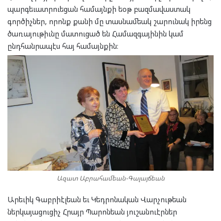
պարգեւատրուեցան համայնքի եօթ բազմավաստակ
գործիչներ, որոնք քանի մը տասնամեակ շարունակ իրենց
ծառայութիւնը մատուցած են Համազգայինին կամ
ընդհանրապէս հայ համայնքին։
Ազատ Աբրահամեան-Գալայճեան
Արեւիկ Գաբրիէլեան եւ Կեդրոնական Վարչութեան
ներկայացուցիչ Հրայր Պարոնեան յուշանուէրներ