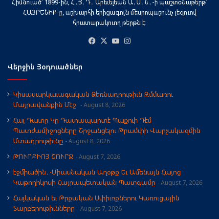
Հիմնուած՝ 1899-ին, Հ․Յ․Դ․ Արեւելեան Ա․Մ․Ն․-ի պաշտօնաթերթ՝
ՀԱՅՐԵՆԻՔ-ը, աշխարհի երիցագոյն մեսրոպաշունչ լեզուով
հրատարակուող թերթն է։
Facebook
X
YouTube
Instagram
Վերջին Յօդուածներ
Կիսասարկաւագական Ձեռնադրութիւն Զմմառու
Մայրավանքին Մէջ
August 8, 2026
Հայ Դատը Կը Դատապարտէ Պաքուի Դէմ
Պատժամիջոցները Շրջանցելու Թրամփի Վարչակազմին
Մտադրութիւնը
August 8, 2026
ԹՈՒՐՔԻՈՅ ՇՈՒՐՋ
August 7, 2026
էջմիածին․-Միասնական Աղօթք Եւ Ամենայն Հայոց
Կաթողիկոսի Հայրապետական Պատգամը
August 7, 2026
Հայկական եւ Թրքական Սփիւռքներու Կառուցային
Տարբերութիւնները
August 7, 2026