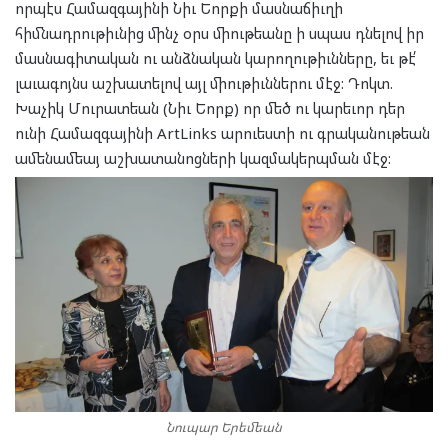
որպէս Համազգայինի Նիւ Եորքի մասնաճիւղի
հիմնադրութիւնից մինչ օրս միութեանը ի սպաս դնելով իր
մասնագիտական ու անձնական կարողութիւնները, եւ թէ՛
լաւագոյնս աշխատելով այլ միութիւններու մէջ: Դոկտ.
Խաչիկ Մուրատեան (Նիւ Եորք) որ մեծ ու կարեւոր դեր
ունի Համազգայինի ArtLinks արուեստի ու գրականութեան
ամենամեայ աշխատանոցների կազմակերպման մէջ:
Նուպար Երեմեան