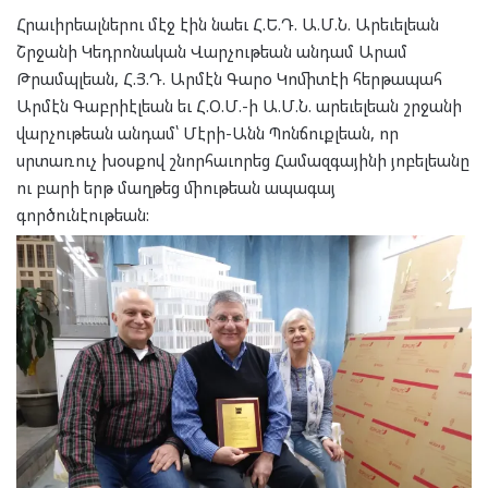
Հրաւիրեալներու մէջ էին նաեւ Հ.Ե.Դ. Ա.Մ.Ն. Արեւելեան
Շրջանի Կեդրոնական Վարչութեան անդամ Արամ
Թրամպլեան, Հ.Յ.Դ. Արմէն Գարօ Կոմիտէի հերթապահ
Արմէն Գաբրիէլեան եւ Հ.Օ.Մ.-ի Ա.Մ.Ն. արեւելեան շրջանի
վարչութեան անդամ՝ Մէրի-Անն Պոնճուքլեան, որ
սրտառուչ խօսքով շնորհաւորեց Համազգայինի յոբելեանը
ու բարի երթ մաղթեց միութեան ապագայ
գործունէութեան: