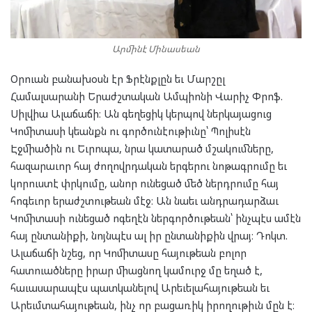
Արմինէ Մինասեան
Օրուան բանախօսն էր Ֆրէնքլըն եւ Մարշըլ
Համալսարանի Երաժշտական Ամպիոնի Վարիչ Փրոֆ.
Սիլվիա Ալաճաճի։ Ան գեղեցիկ կերպով ներկայացուց
Կոմիտասի կեանքն ու գործունէութիւնը՝ Պոլիսէն
Էջմիածին ու Եւրոպա, նրա կատարած մշակումները,
հազարաւոր հայ ժողովրդական երգերու նոթագրումը եւ
կորուստէ փրկումը, անոր ունեցած մեծ ներդրումը հայ
հոգեւոր երաժշտութեան մէջ։ Ան նաեւ անդրադարձաւ
Կոմիտասի ունեցած ոգեղէն ներգործութեան՝ ինչպէս ամէն
հայ ընտանիքի, նոյնպէս ալ իր ընտանիքին վրայ։ Դոկտ.
Ալաճաճի նշեց, որ Կոմիտասը հայութեան բոլոր
հատուածները իրար միացնող կամուրջ մը եղած է,
հաւասարապէս պատկանելով Արեւելահայութեան եւ
Արեւմտահայութեան, ինչ որ բացառիկ իրողութիւն մըն է։