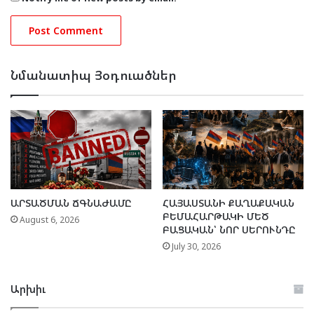
Նմանատիպ Յօդուածներ
ԱՐՏԱԾՄԱՆ ՃԳՆԱԺԱՄԸ
ՀԱՅԱՍՏԱՆԻ ՔԱՂԱՔԱԿԱՆ
ԲԵՄԱՀԱՐԹԱԿԻ ՄԵԾ
August 6, 2026
ԲԱՑԱԿԱՆ՝ ՆՈՐ ՍԵՐՈՒՆԴԸ
July 30, 2026
Արխիւ