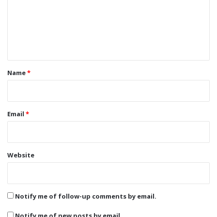
m
e
n
t
*
Name
*
Email
*
Website
Notify me of follow-up comments by email.
Notify me of new posts by email.