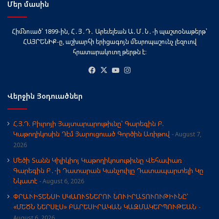
Մեր մասին
Հիմնուած՝ 1899-ին, Հ․Յ․Դ․ Արեւելեան Ա․Մ․Ն․-ի պաշտօնաթերթ՝
ՀԱՅՐԵՆԻՔ-ը, աշխարհի երիցագոյն մեսրոպաշունչ լեզուով
հրատարակուող թերթն է։
Facebook
X
YouTube
Instagram
Վերջին Յօդուածներ
Հ.Յ.Դ. Բիւրոյի Յայտարարութիւնը՝ Գարեգին Բ.
Կաթողիկոսին Դէմ Յարուցուած Գործին Առիթով
August 7,
2026
Մեծի Տանն Կիլիկիոյ Կաթողիկոսութիւնը Վեհափառ
Գարեգին Բ․-ի Դատարան Կանչուիլը Դատապարտելի Կը
Նկատէ
August 6, 2026
ՓՐԱՒԻՏԵՆՍԻ ՍԿԱՈՒՏՆԵՐՈՒ ՆՈՒԻՐԱՏՈՒՈՒԹԻՒՆԸ՝
«ՄԵԾՆ ՆԵՐՍԷՍ» ԲԱՐԵՍԻՐԱԿԱՆ ԿԱԶՄԱԿԵՐՊՈՒԹԵԱՆ
August 6, 2026