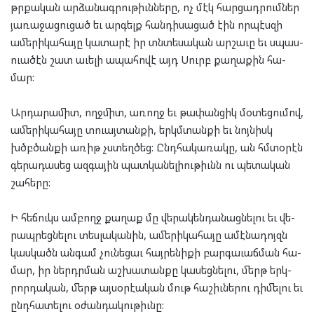
թրքա­կան ար­ձա­նագ­րու­թիւն­նե­րը, ոչ մէկ հար­ցադ­րում­ներ
յա­ռա­ջա­ցու­ցած եւ ար­գելք հան­դի­սա­ցած էին որ­պէս­զի
ամե­րի­կա­հա­յը կա­տա­րէ իր տնտե­սա­կան ար­շա­ւը եւ սպաս­
ուա­ծէն շատ աւե­լի ապա­հո­վէ այդ Սուրբ քա­ղա­քին հա­
մար:
Ար­դա­րա­միտ, ողջ­միտ, առողջ եւ թա­փան­ցիկ մօ­տե­ցու­մով,
ամե­րի­կա­հա­յը տուայ­տան­քի, երկմ­տան­քի եւ նոյ­նիսկ
խծբծան­քի առիթ չստեղ­ծեց: Ընդ­հա­կա­ռա­կը, ան հմտօ­րէն
գե­րա­դա­սեց ազ­գա­յին պատ­կա­նե­լիու­թիւնն ու պե­տա­կան
շա­հե­րը:
Ի հե­ճուկս ամ­բողջ քա­ղաք մը վե­րա­կեն­դա­նաց­նե­լու եւ վե­
րապ­րեց­նե­լու տես­լա­կա­նին, ամե­րի­կա­հա­յը ամէ­նա­դոյզն
կաս­կածն ան­գամ չու­նե­ցաւ հայ­րե­նի­քի բար­գա­ւաճ­ման հա­
մար, իր ներդր­ման աշ­խա­տան­քը կա­սեց­նե­լու, մերթ երկ­
րոր­դա­կան, մերթ այ­սօր­էա­կան մութ հա­շիւ­նե­րու դի­մե­լու եւ
ընդ­հա­տե­լու օժան­դա­կու­թիւնը: