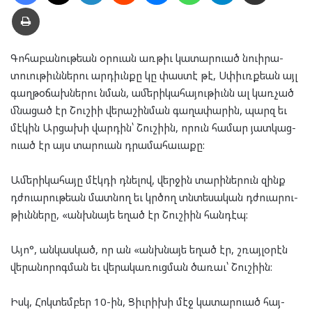
Տպել
Գո­հա­բա­նու­թեան օր­ուան առ­թիւ կա­տար­ուած նուի­րա­
տուու­թիւն­նե­րու ար­դիւն­քը կը փաս­տէ թէ, Սփիւռք­եան այլ
գաղ­թօ­ճախ­նե­րու նման, ամե­րի­կա­հա­յու­թիւնն ալ կառ­չած
մնա­ցած էր Շուշիի վե­րա­շին­ման գա­ղա­փա­րին, պարզ եւ
մէ­կին Ար­ցա­խի վար­դին՝ Շուշի­ին, որուն հա­մար յատ­կաց­
ուած էր այս տար­ուան դրա­մա­հա­ւա­քը:
Ամե­րի­կա­հա­յը մէկ­դի դնե­լով, վեր­ջին տա­րի­նե­րուն զինք
դժուա­րու­թեան մատ­նող եւ կրծող տնտե­սա­կան դժուա­րու­
թիւն­նե­րը, «անխ­նայե եղած էր Շուշի­ին հան­դէպ:
Այո°, ան­կաս­կած, որ ան «անխ­նայե եղած էր, շռայ­լօ­րէն
վե­րա­նո­րոգ­ման եւ վե­րա­կա­ռուց­ման ծա­ռաւ՝ Շուշի­ին:
Իսկ, Հոկ­տեմ­բեր 10-ին, Ցիւ­րի­խի մէջ կա­տար­ուած հայ-