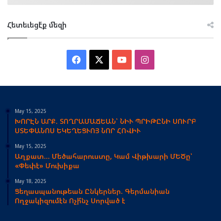
Հետեւեցէ՛ք մեզի
Facebook
X
YouTube
Instagram
May 15, 2025
ԽՈՐԷՆ ԱՐՔ. ՏՈՂՐԱՄԱՃԵԱՆ՝ ՆԻՒ ՊՐԻԹԸՆԻ ՍՈՒՐԲ
ՍՏԵՓԱՆՈՍ ԵԿԵՂԵՑՒՈՅ ՆՈՐ ՀՈՎԻՒ
May 15, 2025
Աղքատ… Մեծահարուստը, Կամ Վիթխարի ՄԵԾը՝
«Փեփէ» Մուխիքա
May 18, 2025
Ցեղասպանութեան Ընկերներ. Գերմանիան
Ողջակիզումէն Ոչի՞նչ Սորված է