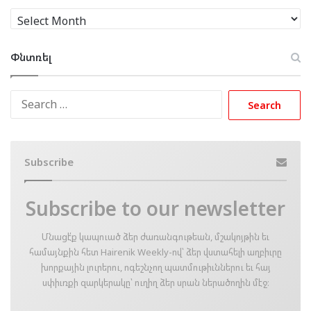
Արխիւ
Փնտռել
Search
for:
Subscribe
Subscribe to our newsletter
Մնացէ՛ք կապուած ձեր ժառանգութեան, մշակոյթին եւ
համայնքին հետ Hairenik Weekly-ով՝ ձեր վստահելի աղբիւրը
խորքային լուրերու, ոգեշնչող պատմութիւններու եւ հայ
սփիւռքի զարկերակը՝ ուղիղ ձեր սրան ներածողին մէջ։