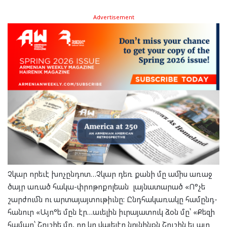
Advertisement
Չկար որե­ւէ խո­չըն­դոտ…Չկար դեռ քա­նի մը ամիս առաջ
ծայր առած հա­կա-փրո­թո­քոլ­եան լայ­նա­տա­րած «Ո°չե
շար­ժումն ու ար­տա­յայ­տու­թիւնը: Ընդ­հա­կա­ռա­կը հա­մընդ­
հա­նուր «Այո°ե մըն էր…աւե­լին իւ­րա­յա­տուկ ձօն մը՝ «Քե­զի
հա­մար՝ Շու­շիե մը, որ կը վա­յե­լէր նոյ­նինքն Շու­շին եւ այդ