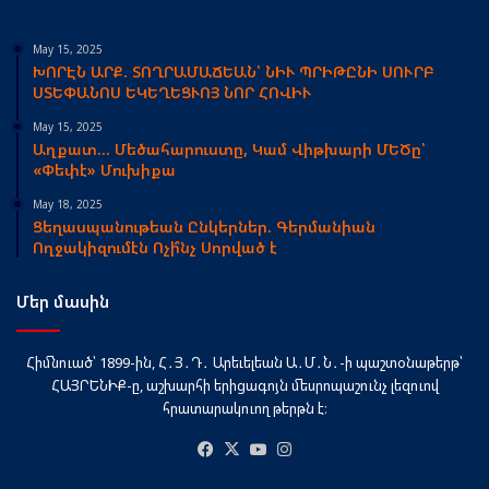
May 15, 2025
ԽՈՐԷՆ ԱՐՔ. ՏՈՂՐԱՄԱՃԵԱՆ՝ ՆԻՒ ՊՐԻԹԸՆԻ ՍՈՒՐԲ
ՍՏԵՓԱՆՈՍ ԵԿԵՂԵՑՒՈՅ ՆՈՐ ՀՈՎԻՒ
May 15, 2025
Աղքատ… Մեծահարուստը, Կամ Վիթխարի ՄԵԾը՝
«Փեփէ» Մուխիքա
May 18, 2025
Ցեղասպանութեան Ընկերներ. Գերմանիան
Ողջակիզումէն Ոչի՞նչ Սորված է
Մեր մասին
Հիմնուած՝ 1899-ին, Հ․Յ․Դ․ Արեւելեան Ա․Մ․Ն․-ի պաշտօնաթերթ՝
ՀԱՅՐԵՆԻՔ-ը, աշխարհի երիցագոյն մեսրոպաշունչ լեզուով
հրատարակուող թերթն է։
Facebook
X
YouTube
Instagram