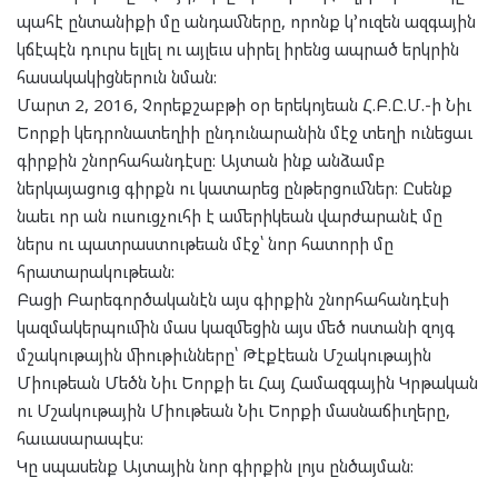
պահէ ընտանիքի մը անդամները, որոնք կ՚ուզեն ազգային
կճէպէն դուրս ելլել ու այլեւս սիրել իրենց ապրած երկրին
հասակակիցներուն նման:
Մարտ 2, 2016, Չորեքշաբթի օր երեկոյեան Հ.Բ.Ը.Մ.-ի Նիւ
Եորքի կեդրոնատեղիի ընդունարանին մէջ տեղի ունեցաւ
գիրքին շնորհահանդէսը: Այտան ինք անձամբ
ներկայացուց գիրքն ու կատարեց ընթերցումներ: Ըսենք
նաեւ որ ան ուսուցչուհի է ամերիկեան վարժարանէ մը
ներս ու պատրաստութեան մէջ՝ նոր հատորի մը
հրատարակութեան:
Բացի Բարեգործականէն այս գիրքին շնորհահանդէսի
կազմակերպումին մաս կազմեցին այս մեծ ոստանի զոյգ
մշակութային միութիւնները՝ Թէքէեան Մշակութային
Միութեան Մեծն Նիւ Եորքի եւ Հայ Համազգային Կրթական
ու Մշակութային Միութեան Նիւ Եորքի մասնաճիւղերը,
հաւասարապէս:
Կը սպասենք Այտային նոր գիրքին լոյս ընծայման: