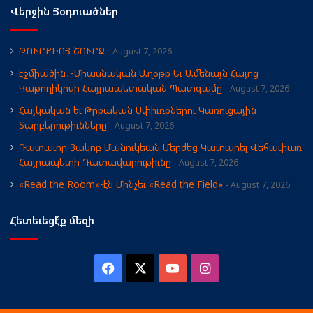
Վերջին Յօդուածներ
ԹՈՒՐՔԻՈՅ ՇՈՒՐՋ
August 7, 2026
էջմիածին․-Միասնական Աղօթք Եւ Ամենայն Հայոց
Կաթողիկոսի Հայրապետական Պատգամը
August 7, 2026
Հայկական եւ Թրքական Սփիւռքներու Կառուցային
Տարբերութիւնները
August 7, 2026
Դատաւոր Յակոբ Մանուկեան Մերժեց Կատարել Վեհափառ
Հայրապետի Դատավարութիւնը
August 7, 2026
«Read the Room»-էն Մինչեւ «Read the Field»
August 7, 2026
Հետեւեցէ՛ք մեզի
Facebook
X
YouTube
Instagram