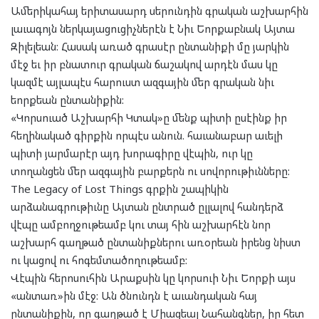
Ամերիկահայ երիտասարդ սերունդին գրական աշխարհին
լաւագոյն ներկայացուցիչներէն է Նիւ Եորքաբնակ Այտա
Զիլելեան: Հասակ առած գրասէր ընտանիքի մը յարկին
մէջ եւ իր բնատուր գրական ճաշակով արդէն մաս կը
կազմէ այլապէս հարուստ ազգային մեր գրական նիւ
եորքեան ընտանիքին:
«Կորսուած Աշխարհի Կտակ»ը մենք պիտի ըսէինք իր
հեղինակած գիրքին որպէս անուն. հաւանաբար աւելի
պիտի յարմարէր այդ խորագիրը վէպին, ուր կը
տողանցեն մեր ազգային բարքերն ու սովորութիւնները:
The Legacy of Lost Things գրքին շապիկին
արձանագրութիւնը Այտան ընտրած ըլլալով հանդերձ
վէպը ամբողջութեամբ կու տայ հին աշխարհէն նոր
աշխարհ գաղթած ընտանիքներու առօրեան իրենց նիստ
ու կացով ու հոգեմտածողութեամբ:
Վէպին հերոսուհին Արաքսին կը կորսուի Նիւ Եորքի այս
«անտառ»ին մէջ: Ան ծնունդն է աւանդական հայ
ընտանիքին, որ գաղթած է Միացեալ Նահանգներ, իր հետ