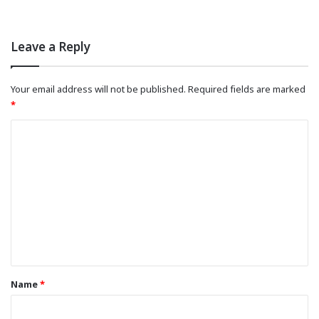
Leave a Reply
Your email address will not be published.
Required fields are marked
*
C
o
m
m
e
n
t
*
Name
*