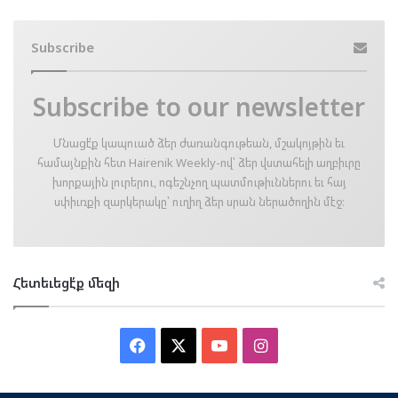
Subscribe
Subscribe to our newsletter
Մնացէ՛ք կապուած ձեր ժառանգութեան, մշակոյթին եւ
համայնքին հետ Hairenik Weekly-ով՝ ձեր վստահելի աղբիւրը
խորքային լուրերու, ոգեշնչող պատմութիւններու եւ հայ
սփիւռքի զարկերակը՝ ուղիղ ձեր սրան ներածողին մէջ։
Հետեւեցէ՛ք մեզի
Facebook
X
YouTube
Instagram