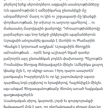
բերելով երեք սերունդներու ազգային աւանդութիւնները:
Ան պատմութիւնն է ամերիկահայ ընտանիքի մը
անդամներուն՝ մարդ ու կին ու շրջապատի մը կեանքի
փորձառութեան, իր տխուր ու աղուոր պահերով … ու
մանաւանդ մարդկային ցաւերովը: Դժուարութիւններովը
յարմարելու այս նոր երկրի ընկերային պայմաններուն:
Արաքսին անդրանիկ զաւակն է Լեւոնին ու Թամարին:
Կեանքն է կորսուած աղջկան՝ Արաքսիին ծնողքին
ամուսնութեան … որմէ ետք աշխարհ եկած դստեր
յամրօրէն այդ ընտանեկան բոյնէն փախուստը: Պէյրութէն
Ռումանիա ծնողաց ծննդավայրէն մինչեւ Ամերիկա քալող
կեանք մըն է, որ սկիզբ առաւ 19րդ դարու աւարտէն՝
յատկապէս Խարբերդէն եւ որ կը շարունակուի այսօր
դարձեալ նոյն յոյզերով ու երազներով, հայրենիքէն մինչեւ
այս անգամ Ցեղասպանութեամբ ծնունդ առած հայկական
գաղթավայրերէն:
Աւանդական սիրոյ, կարօտի, յոյսի եւ գուրգուրանքի
ճանապարհ մըն է այդ, որ ընդհանրապէս զիրար մօտ կը