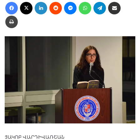
Facebook
X
LinkedIn
Reddit
Messenger
WhatsApp
Telegram
Ուղարկել նամակ
Տպել
ՅԱԿՈԲ ՎԱՐԴԻՎԱՌԵԱՆ