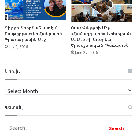
Գիրքի Շնորհահանդէս՝
Ուաշինկթընի Մէջ
Ուաթըրթաունի Հանրային
«Համազգային» Արեւելեան
Գրադարանին Մէջ
Ա․Մ․Ն․-ի Եռօրեայ
Երաժշտական Փառատօն
July 2, 2026
June 27, 2026
Արխիւ
Արխիւ
Փնտռել
Search
for: