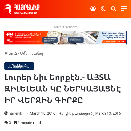
Log In
Switch skin
Որոնե
Advertisement
Տուն
/
Ամերիկահայ
Ամերիկահայ
Լուրեր Նիւ Եորքէն.- ԱՅՏԱ
ԶԻԼԵԼԵԱՆ ԿԸ ՆԵՐԿԱՅԱՑՆԷ
ԻՐ ՎԵՐՋԻՆ ԳԻՐՔԸ
hairenik
March 10, 2016
Վերջին թարմացումը March 10, 2016
0
1 minute read