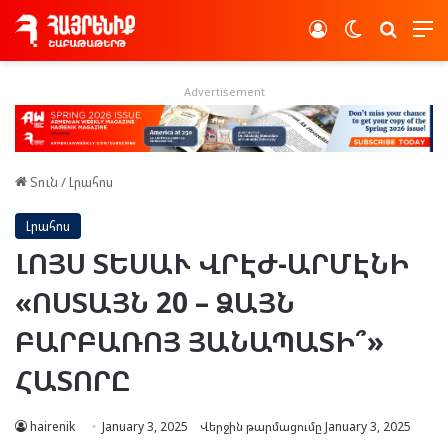
Log In
Switch skin
Որոնե
Advertisement
Տուն
/
Լրահոս
Լրահոս
ԼՈՅՍ ՏԵՍԱՒ ՎՐԷԺ-ԱՐՄԷՆԻ
«ՈՍՏԱՅՆ 20 – ՁԱՅՆ
ԲԱՐԲԱՌՈՅ ՅԱՆԱՊԱՏԻ՞»
ՀԱՏՈՐԸ
hairenik
January 3, 2025
Վերջին թարմացումը January 3, 2025