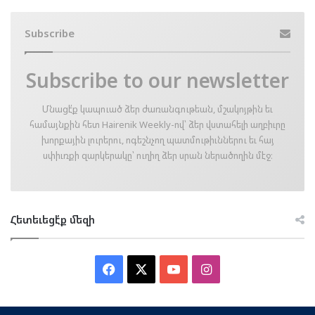
Subscribe
Subscribe to our newsletter
Մնացէ՛ք կապուած ձեր ժառանգութեան, մշակոյթին եւ
համայնքին հետ Hairenik Weekly-ով՝ ձեր վստահելի աղբիւրը
խորքային լուրերու, ոգեշնչող պատմութիւններու եւ հայ
սփիւռքի զարկերակը՝ ուղիղ ձեր սրան ներածողին մէջ։
Հետեւեցէ՛ք մեզի
Facebook
X
YouTube
Instagram