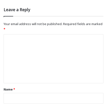
Leave a Reply
Your email address will not be published.
Required fields are marked
*
C
o
m
m
e
n
t
*
Name
*