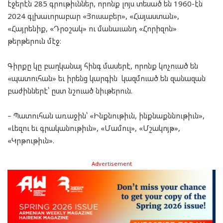
էջերէն 285 գրութիւններ, որոնք լոյս տեսած են 1960-էն
2024 գլխաւորաբար «Յուսաբեր», «Հայաստան»,
«Հայրենիք, «Դրօշակ» ու մանաւանդ «Հորիզոն»
թերթերուն մէջ։
Գիրքը կը բաղկանայ հինգ մասերէ, որոնք կոչուած են
«պատուհան» եւ իրենց կարգին կազմուած են զանազան
բաժիններէ՝ ըստ նշուած նիւթերուն.
– Պատուհան առաջին՝ «Ինքնութիւն, ինքնաքննութիւն»,
«Լեզու եւ գրականութիւն», «Մամուլ», «Մշակոյթ»,
«Կրթութիւն».
Advertisement