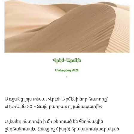
Առցանց լոյս տեսաւ Վրէժ-Արմէնի նոր հատորը՝
«ՈՍՏԱՅՆ 20 – Ձայն բարբառոյ յանապատի՞»։
Այնտեղ ընտրովի ի մի բերուած են հեղինակին
ընդհանրապէս (բայց ոչ միայն) հրապարակագրական