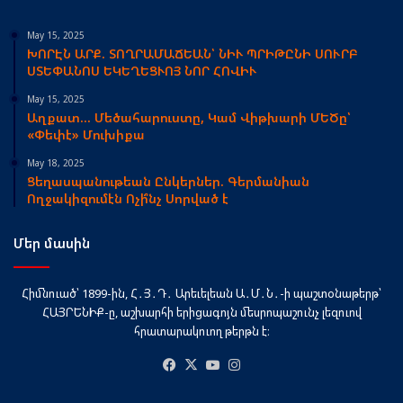
May 15, 2025
ԽՈՐԷՆ ԱՐՔ. ՏՈՂՐԱՄԱՃԵԱՆ՝ ՆԻՒ ՊՐԻԹԸՆԻ ՍՈՒՐԲ
ՍՏԵՓԱՆՈՍ ԵԿԵՂԵՑՒՈՅ ՆՈՐ ՀՈՎԻՒ
May 15, 2025
Աղքատ… Մեծահարուստը, Կամ Վիթխարի ՄԵԾը՝
«Փեփէ» Մուխիքա
May 18, 2025
Ցեղասպանութեան Ընկերներ. Գերմանիան
Ողջակիզումէն Ոչի՞նչ Սորված է
Մեր մասին
Հիմնուած՝ 1899-ին, Հ․Յ․Դ․ Արեւելեան Ա․Մ․Ն․-ի պաշտօնաթերթ՝
ՀԱՅՐԵՆԻՔ-ը, աշխարհի երիցագոյն մեսրոպաշունչ լեզուով
հրատարակուող թերթն է։
Facebook
X
YouTube
Instagram