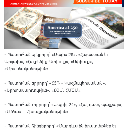
– Պատուհան երկրորդ՝ «Մայիս 28», «Հայաստան եւ
Արցախ», «Հայրենիք-Սփիւռք», «Սփիւռք»,
«Միասնականութիւն».
– Պատուհան երրորդ՝ «ՀՅԴ – Կազմակերպական»,
«Երիտասարդութիւն», «ՀՕՄ, ՀՄԸՄ».
– Պատուհան չորրորդ՝ «Ապրիլ 24», «Հայ դատ, պայքար»,
«Անհատ – Հաւաքականութիւն».
– Պատուհան հինգերորդ՝ «Մարդկային իրաւունքներ եւ