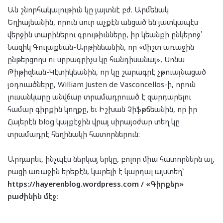
Ան շնորհակալութիւն կը յայտնէ բժ. Արմենակ
Եղիայեանին, որուն սուր աչքէն անցած են յատկապէս
վերջին տարիներու գրութիւնները, իր կեանքի ընկերոջ՝
Նազիկ Գուլաքեան-Արթինեանին, որ «միշտ առաջին
ընթերցողս ու սրբագրիչս կը հանդիսանայ», Սոնա
Թիթիզեան-Կէտիկեանին, որ կը շարագրէ չթուայնացած
յօդուածները, William Justen de Vasconcellos-ի, որուն
լուսանկարը անվճար տրամադրուած է զարդարելու
համար գիրքին կողքը, եւ Իշխան Չիֆթճեանին, որ իր
Հայերէն blog կայքէջին վրայ սիրայօժար տեղ կը
տրամադրէ հեղինակի հատորներուն։
Արդարեւ, ինչպէս ներկայ երկը, բոլոր միւս հատորներն ալ,
բացի առաջին երեքէն, կարելի է կարդալ այստեղ՝
https://hayerenblog.wordpress.com /
«Գիրքեր»
բաժինին մէջ։