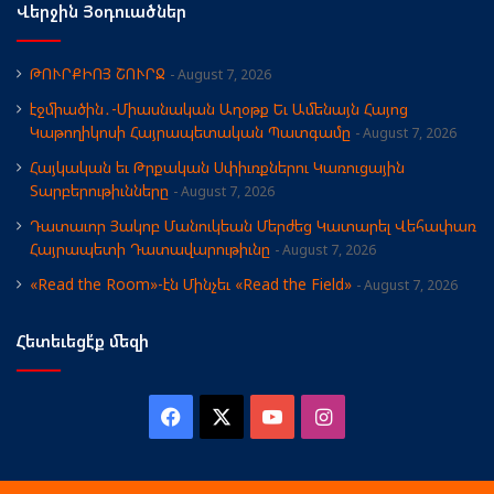
Վերջին Յօդուածներ
ԹՈՒՐՔԻՈՅ ՇՈՒՐՋ
August 7, 2026
էջմիածին․-Միասնական Աղօթք Եւ Ամենայն Հայոց
Կաթողիկոսի Հայրապետական Պատգամը
August 7, 2026
Հայկական եւ Թրքական Սփիւռքներու Կառուցային
Տարբերութիւնները
August 7, 2026
Դատաւոր Յակոբ Մանուկեան Մերժեց Կատարել Վեհափառ
Հայրապետի Դատավարութիւնը
August 7, 2026
«Read the Room»-էն Մինչեւ «Read the Field»
August 7, 2026
Հետեւեցէ՛ք մեզի
Facebook
X
YouTube
Instagram