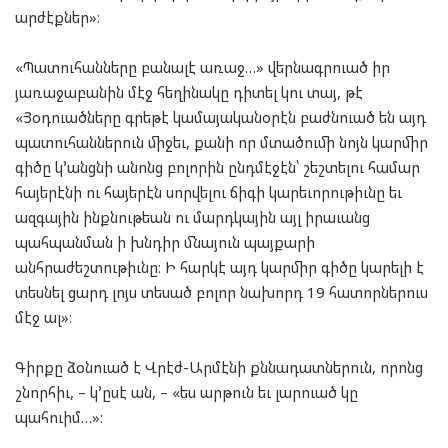
արժէքներ»։
«Պատուհանները բանալէ առաջ…» վերնագրուած իր
յառաջաբանին մէջ հեղինակը դիտել կու տայ, թէ
«Յօդուածները գրեթէ կամայականօրէն բաժնուած են այդ
պատուհաններուն միջեւ, քանի որ մտածումի նոյն կարմիր
գիծը կ՚անցնի անոնց բոլորին ընդմէջէն՝ շեշտելու համար
հայերէնի ու հայերէն սորվելու ճիգի կարեւորութիւնը եւ
ազգային ինքնութեան ու մարդկային այլ իրաւանց
պահպանման ի խնդիր մնայուն պայքարի
անհրաժեշտութիւնը։ Ի հարկէ այդ կարմիր գիծը կարելի է
տեսնել ցարդ լոյս տեսած բոլոր նախորդ 19 հատորներուս
մէջ ալ»։
Գիրքը ձօնուած է Վրէժ-Արմէնի քննադատներուն, որոնց
շնորհիւ, – կ՚ըսէ ան, – «ես արթուն եւ լարուած կը
պահուիմ…»։