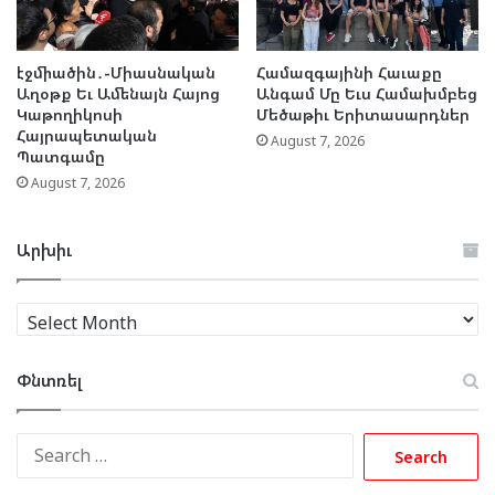
էջմիածին․-Միասնական
Համազգայինի Հաւաքը
Աղօթք Եւ Ամենայն Հայոց
Անգամ Մը Եւս Համախմբեց
Կաթողիկոսի
Մեծաթիւ Երիտասարդներ
Հայրապետական
August 7, 2026
Պատգամը
August 7, 2026
Արխիւ
Արխիւ
Փնտռել
Search
for: