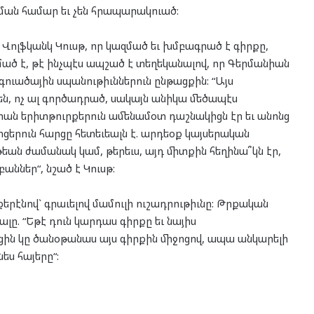
ծման համար եւ չեն հրապարակուած:
ոլֆկանկ Կուսթ, որ կազմած եւ խմբագրած է գիրքը,
ծ է, թէ ինչպէս ապշած է տեղեկանալով, որ Գերմանիան
ուածային սպանութիւններուն ընթացքին: “Այս
ն, ոչ ալ գործադրած, սակայն անիկա մեծապէս
նիան երիտթուրքերուն ամենամօտ դաշնակիցն էր եւ անոնց
երուն հարցը հետեւեալն է. արդեօք կայսերական
եան ժամանակ կամ, թերեւս, այդ միտքին հեղինա՞կն էր,
ններ“, նշած է Կուսթ:
քերէնով` գրաւելով մամուլի ուշադրութիւնը: Թրքական
ալը. “Եթէ դուն կարդաս գիրքը եւ նայիս
արցին կը ծանօթանաս այս գիրքին միջոցով, ապա անկարելի
ես հայերը“: