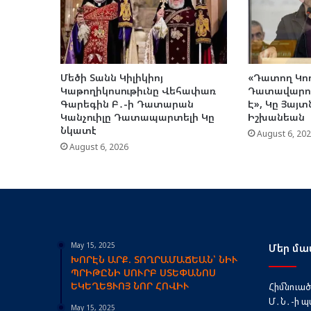
Մեծի Տանն Կիլիկիոյ
«Դատող Կող
Կաթողիկոսութիւնը Վեհափառ
Դատավարու
Գարեգին Բ․-ի Դատարան
Է», Կը Յայտ
Կանչուիլը Դատապարտելի Կը
Իշխանեան
Նկատէ
August 6, 20
August 6, 2026
May 15, 2025
Մեր մա
ԽՈՐԷՆ ԱՐՔ. ՏՈՂՐԱՄԱՃԵԱՆ՝ ՆԻՒ
ՊՐԻԹԸՆԻ ՍՈՒՐԲ ՍՏԵՓԱՆՈՍ
ԵԿԵՂԵՑՒՈՅ ՆՈՐ ՀՈՎԻՒ
Հիմնուած՝
Մ․Ն․-ի պ
May 15, 2025