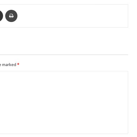
enger
Ուղարկել նամակ
Տպել
re marked
*