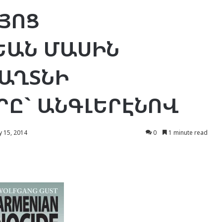
ԱՅՈՑ
ԵԱՆ ՄԱՍԻՆ
ԱՂՏՆԻ
Ը` ԱՆԳԼԵՐԷՆՈՎ
 15, 2014
0
1 minute read