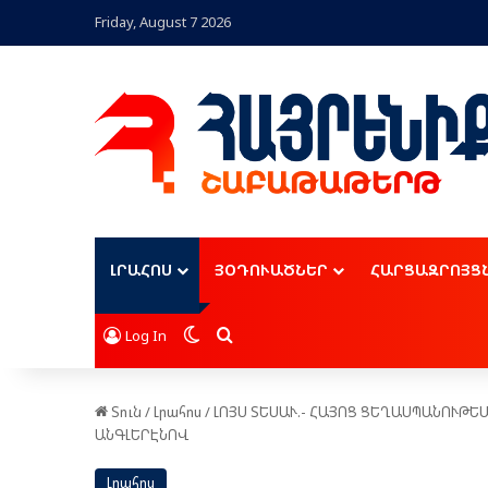
Friday, August 7 2026
ԼՐԱՀՈՍ
ՅՕԴՈՒԱԾՆԵՐ
ՀԱՐՑԱԶՐՈՅՑ
Switch skin
Որոնել
Log In
Տուն
/
Լրահոս
/
ԼՈՅՍ ՏԵՍԱՒ.- ՀԱՅՈՑ ՑԵՂԱՍՊԱՆՈՒԹ
ԱՆԳԼԵՐԷՆՈՎ
Լրահոս