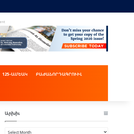
ent
125-ԱՄԵԱԿ
ԲԱԺԱՆՈՐԴԱԳՐՈՒԻԼ
Արխիւ
Արխիւ