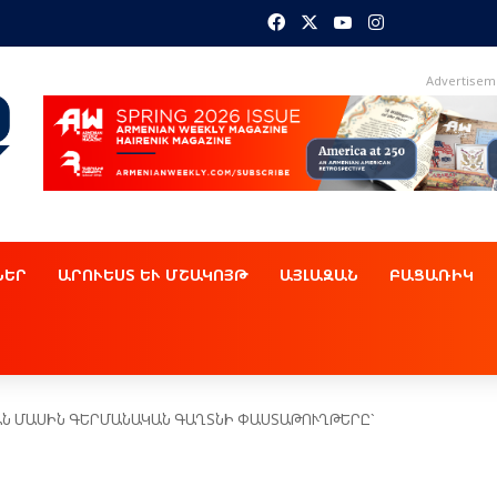
Facebook
X
YouTube
Instagram
Advertisem
ՆԵՐ
ԱՐՈՒԵՍՏ ԵՒ ՄՇԱԿՈՅԹ
ԱՅԼԱԶԱՆ
ԲԱՑԱՌԻԿ
ԵԱՆ ՄԱՍԻՆ ԳԵՐՄԱՆԱԿԱՆ ԳԱՂՏՆԻ ՓԱՍՏԱԹՈՒՂԹԵՐԸ`