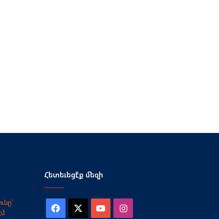
Հետեւեցէ՛ք մեզի
ւնը՝
Facebook
X
YouTube
Instagram
էմ