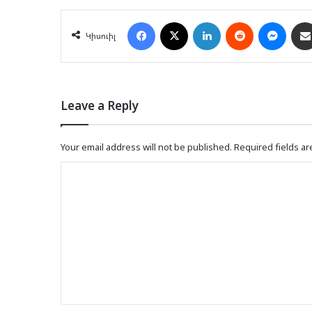
Facebook
X
LinkedIn
Reddit
Mess
Կիսուիլ
Leave a Reply
Your email address will not be published.
Required fields a
C
o
m
m
e
n
t