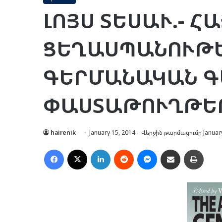
ԼՈՅՍ ՏԵՍԱՒ.- Հ
ՑԵՂԱՍՊԱՆՈՒԹ
ԳԵՐՄԱՆԱԿԱՆ Գ
ՓԱՍՏԱԹՈՒՂԹԵՐ
hairenik
January 15, 2014
Վերջին թարմացումը January
Facebook
X
LinkedIn
Reddit
Messenger
Ուղարկել նամակ
Տպել