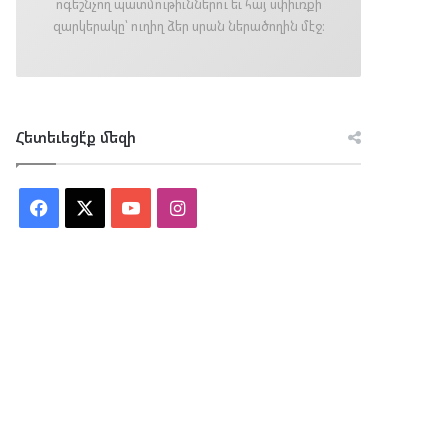
ոգեշնչող պատմութիւններու եւ հայ սփիւռքի
զարկերակը՝ ուղիղ ձեր սրան ներածողին մէջ։
Հետեւեցէ՛ք մեզի
Facebook
X
YouTube
Instagram