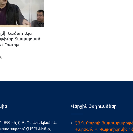
մի Համար Այս
թիւնը Տապալուած
նէ Դաւիթ
26
սին
Վերջին Յօդուածներ
 1899-ին, Հ․Յ․Դ․ Արեւելեան Ա․
Հ.Յ.Դ. Բիւրոյի Յայտարարութի
աշտօնաթերթ՝ ՀԱՅՐԵՆԻՔ-ը,
Գարեգին Բ. Կաթողիկոսին Դ