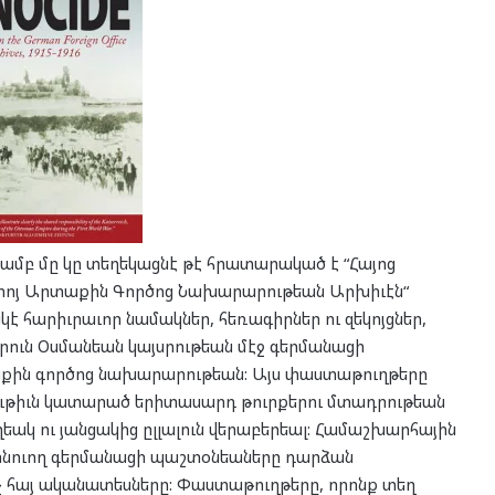
ամբ մը կը տեղեկացնէ թէ հրատարակած է “Հայոց
նիոյ Արտաքին Գործոց Նախարարութեան Արխիւէն“
է հարիւրաւոր նամակներ, հեռագիրներ ու զեկոյցներ,
ուն Օսմանեան կայսրութեան մէջ գերմանացի
աքին գործոց նախարարութեան: Այս փաստաթուղթերը
ութիւն կատարած երիտասարդ թուրքերու մտադրութեան
եակ ու յանցակից ըլլալուն վերաբերեալ: Համաշխարհային
գտնուող գերմանացի պաշտօնեաները դարձան
չ հայ ականատեսները: Փաստաթուղթերը, որոնք տեղ