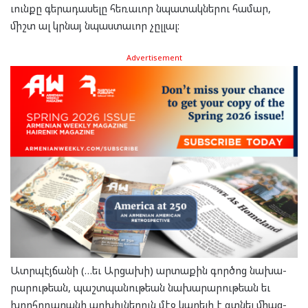
ւուն­քը գե­րա­դա­սե­լը հե­ռա­ւոր նպա­տակ­նե­րու հա­մար,
միշտ ալ կրնայ նպաս­տա­ւոր չըլ­լալ:
Advertisement
Ատր­պէյ­ճա­նի (…եւ Ար­ցա­խի) ար­տա­քին գոր­ծոց նա­խա­
րա­րու­թեան, պաշտ­պա­նու­թեան նա­խա­րա­րու­թեան եւ
խորհր­դա­րա­նի ար­խիւ­նե­րուն մէջ կա­րե­լի է գտնել մի­աց­