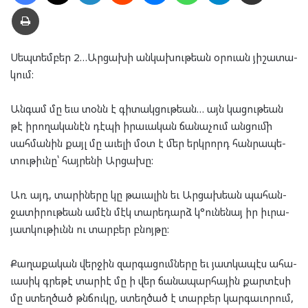
Տպել
Սեպ­տեմ­բեր 2…Ար­ցա­խի ան­կա­խու­թեան օր­ուան յի­շա­տա­
կում:
Ան­գամ մը եւս տօնն է գի­տակ­ցու­թեան… այն կա­ցու­թեան
թէ իրո­ղա­կա­նէն դէ­պի իրա­ւա­կան ճա­նա­չում ան­ցու­մի
սահ­մա­նին քայլ մը աւե­լի մօտ է մեր երկ­րորդ հան­րա­պե­
տու­թիւնը՝ հայ­րե­նի Ար­ցա­խը:
Առ այդ, տա­րի­նե­րը կը թա­ւա­լին եւ Ար­ցախ­եան պա­հան­
ջա­տի­րու­թեան ամէն մէկ տա­րե­դարձ կ°ու­նե­նայ իր իւ­րա­
յատ­կու­թիւնն ու տար­բեր բնոյթը:
Քա­ղա­քա­կան վեր­ջին զար­գա­ցում­նե­րը եւ յատ­կա­պէս ահա­
ւա­սիկ գրե­թէ տարիէ մը ի վեր ճա­նա­պար­հա­յին քար­տէ­սի
մը ստեղ­ծած թնճու­կը, ստեղ­ծած է տար­բեր կարգաւորում,