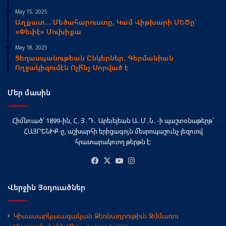
May 15, 2025
Աղքատ… Մեծահարուստը, Կամ Վիթխարի ՄԵԾը՝
«Փեփէ» Մուխիքա
May 18, 2025
Ցեղասպանութեան Ընկերներ. Գերմանիան
Ողջակիզումէն Ոչի՞նչ Սորված է
Մեր մասին
Հիմնուած՝ 1899-ին, Հ․Յ․Դ․ Արեւելեան Ա․Մ․Ն․-ի պաշտօնաթերթ՝
ՀԱՅՐԵՆԻՔ-ը, աշխարհի երիցագոյն մեսրոպաշունչ լեզուով
հրատարակուող թերթն է։
Facebook
X
YouTube
Instagram
Վերջին Յօդուածներ
Կիսասարկաւագական Ձեռնադրութիւն Զմմառու