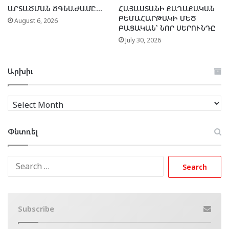
ԱՐՏԱԾՄԱՆ ՃԳՆԱԺԱՄԸ…
ՀԱՅԱՍՏԱՆԻ ՔԱՂԱՔԱԿԱՆ
ԲԵՄԱՀԱՐԹԱԿԻ ՄԵԾ
August 6, 2026
ԲԱՑԱԿԱՆ՝ ՆՈՐ ՍԵՐՈՒՆԴԸ
July 30, 2026
Արխիւ
Արխիւ
Փնտռել
Search
for:
Subscribe