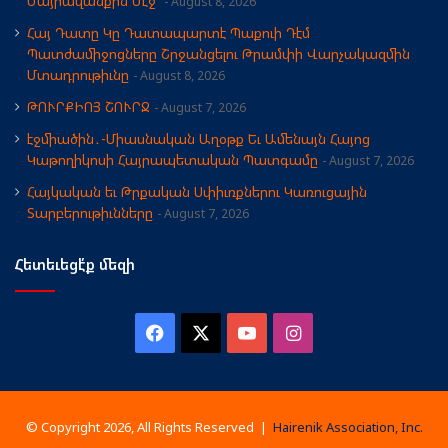
Մայրավանքին Մէջ
August 8, 2026
Հայ Դատը Կը Դատապարտէ Պաքուի Դէմ
Պատժամիջոցները Շրջանցելու Թրամփի Վարչակազմին
Մտադրութիւնը
August 8, 2026
ԹՈՒՐՔԻՈՅ ՇՈՒՐՋ
August 7, 2026
էջմիածին․-Միասնական Աղօթք Եւ Ամենայն Հայոց
Կաթողիկոսի Հայրապետական Պատգամը
August 7, 2026
Հայկական եւ Թրքական Սփիւռքներու Կառուցային
Տարբերութիւնները
August 7, 2026
Հետեւեցէ՛ք մեզի
Facebook
X
YouTube
Instagram
© Copyright 2026, All Rights Reserved |
Hairenik Association, Inc.