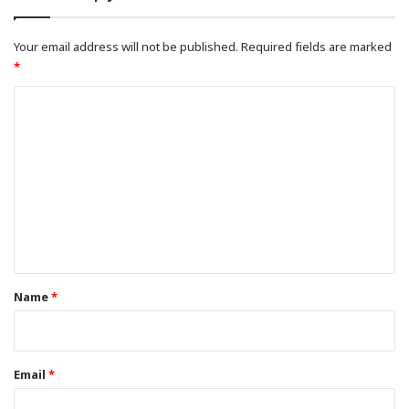
Your email address will not be published.
Required fields are marked
*
C
o
m
m
e
n
t
*
Name
*
Email
*