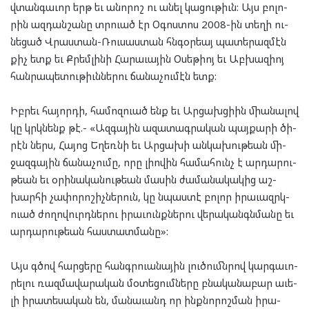
վտան­գա­ւոր երթ եւ անո­րոշ ու անել կա­ցու­թիւն: Այս բո­լո­
րին ազ­դան­շա­նը տրուած էր Օգոս­տոս 2008-ին տե­ղի ու­
նե­ցած Վրաս­տան-Ռուս­աստան հնգօր­եայ պա­տե­րազ­մէն
քիչ ետք եւ Քրեմ­լի­նի Հա­րա­ւա­յին Օսեթ­իոյ եւ Աբ­խազ­իոյ
հան­րա­պե­տու­թիւն­նե­րու ճա­նա­չու­մէն ետք:
Իբ­րեւ հա­յոր­դի, հա­մոզ­ուած ենք եւ Ար­ցախցի­ին մի­ա­նա­լով
կը կրկնենք թէ.- «Ազ­գա­յին ազա­տագ­րա­կան պայ­քա­րի ծի­
րէն ներս, Հա­յոց Եղեռ­նի եւ Ար­ցա­խի ան­կա­խու­թեան մի­
ջազ­գա­յին ճա­նա­չու­մը, որը լի­ո­վին հա­մա­հունչ է ար­դա­րու­
թեան եւ օրի­նա­կա­նու­թեան մա­սին ժա­մա­նա­կա­կից աշ­
խար­հի չա­փո­րո­շիչ­նե­րուն, կը նպաս­տէ բո­լոր իրա­ւազրկ­
ուած ժո­ղո­վուրդ­նե­րու իրա­ւունք­նե­րու վե­րա­կանգն­մա­նը եւ
ար­դա­րու­թեան հաս­տատ­մա­նը»:
Այս գծով հար­ցե­րը հանգր­ուա­նա­յին լու­ծումն­րով կար­գա­ւո­
րե­լու ռազ­մա­վա­րա­կան մօ­տե­ցում­նե­րը բնա­կա­նա­բար աւե­
լի իրա­տե­սա­կան են, մա­նա­ւանդ որ ինք­նո­րոշ­ման իրա­