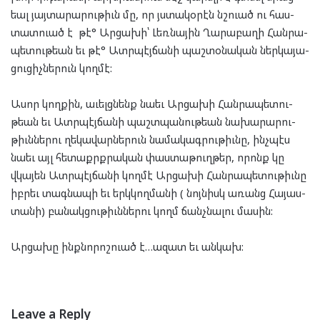
եալ յայ­տա­րա­րու­թիւն մը, որ յստա­կօ­րէն նշուած ու հաս­
տատ­ուած է թէ° Ար­ցա­խի՝ Լեռ­նա­յին Ղա­րա­բա­ղի Հան­րա­
պե­տու­թեան եւ թէ° Ատր­պէյ­ճա­նի պաշ­տօ­նա­կան ներ­կա­յա­
ցու­ցիչ­նե­րուն կող­մէ:
Ասոր կող­քին, աւելց­նենք նա­եւ Ար­ցա­խի Հան­րա­պե­տու­
թեան եւ Ատր­պէյ­ճա­նի պաշտ­պա­նու­թեան նա­խա­րա­րու­
թիւն­նե­րու ղե­կա­վար­նե­րուն նա­մա­կագ­րու­թիւնը, ինչ­պէս
նա­եւ այլ հե­տաքրք­րա­կան փաս­տա­թուղ­թեր, որոնք կը
վկա­յեն Ատր­պէյ­ճա­նի կող­մէ Ար­ցա­խի Հան­րա­պե­տու­թիւնը
իբ­րեւ տագ­նա­պի եւ երկ­կող­մա­նի ( նոյ­նիսկ առանց Հա­յաս­
տա­նի) բա­նակ­ցու­թիւն­նե­րու կողմ ճանչ­նա­լու մա­սին:
Ար­ցա­խը ինք­նո­րոշ­ուած է…ազատ եւ ան­կախ:
Leave a Reply