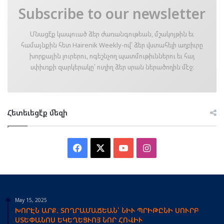
Subscribe to our newsletter
Մնացէ՛ք կապուած ձեր ժառանգութեան, մշակոյթին եւ
համայնքին հետ Hairenik Weekly-ով՝ ձեր վստահելի աղբիւրը
խորքային լուրերու, ոգեշնչող պատմութիւններու եւ հայ
սփիւռքի զարկերակը՝ ուղիղ ձեր սրան ներածողին մէջ։
Հետեւեցէ՛ք մեզի
Facebook
X
YouTube
Instagram
May 15, 2025
ԽՈՐԷՆ ԱՐՔ. ՏՈՂՐԱՄԱՃԵԱՆ՝ ՆԻՒ ՊՐԻԹԸՆԻ ՍՈՒՐԲ
ՍՏԵՓԱՆՈՍ ԵԿԵՂԵՑՒՈՅ ՆՈՐ ՀՈՎԻՒ