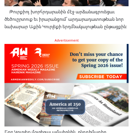
Թուրքիոյ խորհրդարանին մէջ արձանագրուեցաւ
ծեծուըրտուք եւ իրարանցում՝ արդարադատութեան նոր
նախարար Աքին Կուրլեքի երդմնակալութեան ընթացքին։
Advertisement
Երբ Կուրլեք մօտեցաւ ամպիոնին, ընդդիմադիր