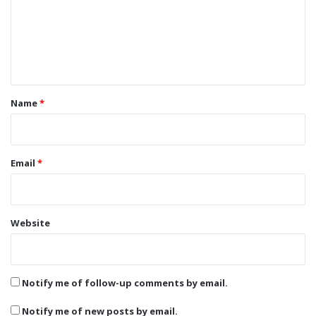
m
e
n
t
*
Name
*
Email
*
Website
Notify me of follow-up comments by email.
Notify me of new posts by email.