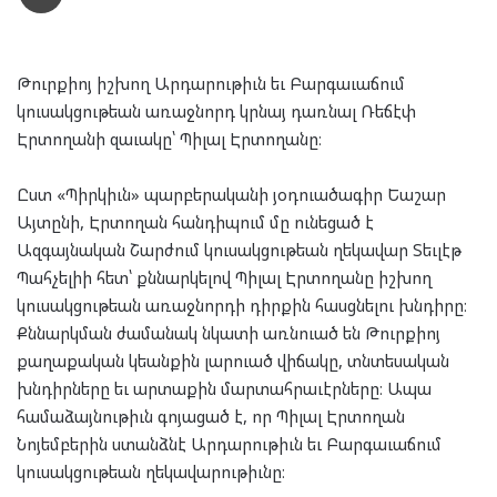
Թուրքիոյ իշխող Արդարութիւն եւ Բարգաւաճում
կուսակցութեան առաջնորդ կրնայ դառնալ Ռեճէփ
Էրտողանի զաւակը՝ Պիլալ Էրտողանը։
Ըստ «Պիրկիւն» պարբերականի յօդուածագիր Եաշար
Այտընի, Էրտողան հանդիպում մը ունեցած է
Ազգայնական Շարժում կուսակցութեան ղեկավար Տեւլէթ
Պահչելիի հետ՝ քննարկելով Պիլալ Էրտողանը իշխող
կուսակցութեան առաջնորդի դիրքին հասցնելու խնդիրը։
Քննարկման ժամանակ նկատի առնուած են Թուրքիոյ
քաղաքական կեանքին լարուած վիճակը, տնտեսական
խնդիրները եւ արտաքին մարտահրաւէրները։ Ապա
համաձայնութիւն գոյացած է, որ Պիլալ Էրտողան
Նոյեմբերին ստանձնէ Արդարութիւն եւ Բարգաւաճում
կուսակցութեան ղեկավարութիւնը։