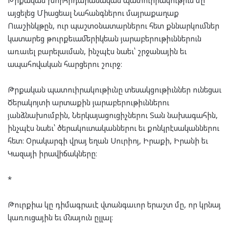
Թրքական խորհրդարանական պատուիրակութիւն մը
այցելեց Միացեալ Նահանգներու մայրաքաղաք
Ուաշինկթըն, ուր պաշտօնատարներու հետ քննարկումներ
կատարեց թուրքեւամերիկեան յարաբերութիւններուն
առաւել բարելաւման, ինչպէս նաեւ՝ շրջանային եւ
ապահովական հարցերու շուրջ։
Թրքական պատուիրակութիւնը տեսակցութիւններ ունեցաւ
Ծերակոյտի արտաքին յարաբերութիւններու
յանձնախումբին, Ներկայացուցիչներու Տան նախագահին,
ինչպէս նաեւ՝ ծերակուտականներու եւ քոնկրէսականներու
հետ։ Օրակարգի վրայ եղան Սուրիոյ, Իրաքի, Իրանի եւ
Կազայի իրավիճակները։
*
Թուրքիա կը դիմագրաւէ վտանգաւոր երաշտ մը, որ կրնայ
կառուցային եւ մնայուն ըլլալ։