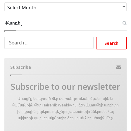
Արխիւ
Փնտռել
Search
for:
Subscribe
Subscribe to our newsletter
Մնացէ՛ք կապուած ձեր ժառանգութեան, մշակոյթին եւ
համայնքին հետ Hairenik Weekly-ով՝ ձեր վստահելի աղբիւրը
խորքային լուրերու, ոգեշնչող պատմութիւններու եւ հայ
սփիւռքի զարկերակը՝ ուղիղ ձեր սրան ներածողին մէջ։