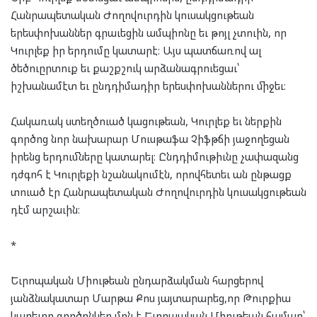
Հանրապետական Ժողովուրդին կուսակցութեան
երեսփոխաններ գրաւեցին ամպիոնը եւ թոյլ չտուին, որ
Կուրլեք իր երդումը կատարէ։ Այս պատճառով ալ
ծեծուըրտուք եւ քաշքշուկ արձանագրուեցաւ՝
իշխանամէտ եւ ընդդիմադիր երեսփոխաններու միջեւ։
Հակառակ ստեղծուած կացութեան, Կուրլեք եւ ներքին
գործոց նոր նախարար Մուսթաֆա Չիֆթճի յաջողեցան
իրենց երդումները կատարել։ Ընդդիմութիւնը չափազանց
դժգոհ է Կուրլեքի նշանակումէն, որովհետեւ ան ընթացք
տուած էր Հանրապետական Ժողովուրդին կուսակցութեան
դէմ արշաւին։
*
Եւրոպական Միութեան ընդարձակման հարցերով
յանձնակատար Մարթա Քոս յայտարարեց,որ Թուրքիա
կարեւոր գործընկեր մըն է Եւրոպական Միութեան համար՝