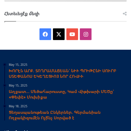
Հետեւեցէ՛ք մեզի
Facebook
X
YouTube
Instagram
May 15, 2025
ԽՈՐԷՆ ԱՐՔ. ՏՈՂՐԱՄԱՃԵԱՆ՝ ՆԻՒ ՊՐԻԹԸՆԻ ՍՈՒՐԲ
ՍՏԵՓԱՆՈՍ ԵԿԵՂԵՑՒՈՅ ՆՈՐ ՀՈՎԻՒ
May 15, 2025
Աղքատ… Մեծահարուստը, Կամ Վիթխարի ՄԵԾը՝
«Փեփէ» Մուխիքա
May 18, 2025
Ցեղասպանութեան Ընկերներ. Գերմանիան
Ողջակիզումէն Ոչի՞նչ Սորված է