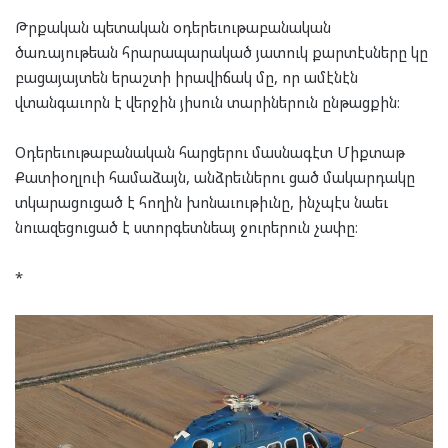
Թրքական պետական օդերեւութաբանական
ծառայութեան հրարապարակած յատուկ քարտէսները կը
բացայայտեն երաշտի իրավիճակ մը, որ ամէնէն
վտանգաւորն է վերջին յիսուն տարիներուն ընթացքին։
Օդերեւութաբանական հարցերու մասնագէտ Միքտաթ
Քատիօղլուի համաձայն, անձրեւներու ցած մակարդակը
տկարացուցած է հողին խոնաւութիւնը, ինչպէս նաեւ
նուազեցուցած է ստորգետնեայ ջուրերուն չափը։
*