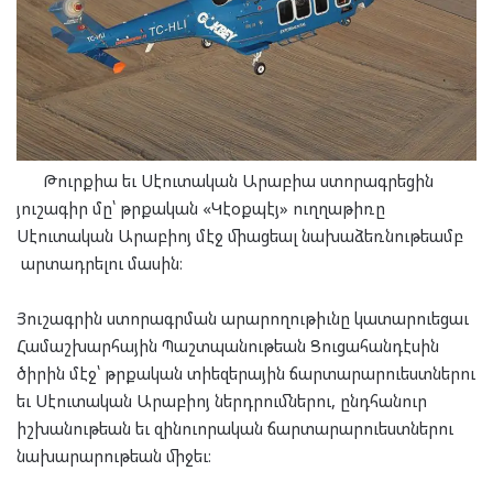
Թուրքիա եւ Սէուտական Արաբիա ստորագրեցին
յուշագիր մը՝ թրքական «Կէօքպէյ» ուղղաթիռը
Սէուտական Արաբիոյ մէջ միացեալ նախաձեռնութեամբ
արտադրելու մասին։
Յուշագրին ստորագրման արարողութիւնը կատարուեցաւ
Համաշխարհային Պաշտպանութեան Ցուցահանդէսին
ծիրին մէջ՝ թրքական տիեզերային ճարտարարուեստներու
եւ Սէուտական Արաբիոյ ներդրումներու, ընդհանուր
իշխանութեան եւ զինուորական ճարտարարուեստներու
նախարարութեան միջեւ։