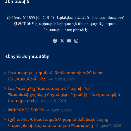
Մեր մասին
Հիմնուած՝ 1899-ին, Հ․Յ․Դ․ Արեւելեան Ա․Մ․Ն․-ի պաշտօնաթերթ՝
ՀԱՅՐԵՆԻՔ-ը, աշխարհի երիցագոյն մեսրոպաշունչ լեզուով
հրատարակուող թերթն է։
Facebook
X
YouTube
Instagram
Վերջին Յօդուածներ
Կիսասարկաւագական Ձեռնադրութիւն Զմմառու
Մայրավանքին Մէջ
August 8, 2026
Հայ Դատը Կը Դատապարտէ Պաքուի Դէմ
Պատժամիջոցները Շրջանցելու Թրամփի Վարչակազմին
Մտադրութիւնը
August 8, 2026
ԹՈՒՐՔԻՈՅ ՇՈՒՐՋ
August 7, 2026
էջմիածին․-Միասնական Աղօթք Եւ Ամենայն Հայոց
Կաթողիկոսի Հայրապետական Պատգամը
August 7, 2026