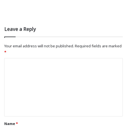
Leave a Reply
Your email address will not be published.
Required fields are marked
*
C
o
m
m
e
n
t
*
Name
*