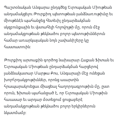
Պաշտօնական Անգարա ընդգծեց Եւրոպական Միութեան
անդամակցելու Թուրքիոյ պետութեան յանձնառութիւնը եւ
միութենէն պահանջեց հետեւիլ ընդարձակման
սկզբունքային եւ վստահելի հոլովոյթի մը, որուն մէջ
անդամակցութեան թեկնածու բոլոր պետութիւններուն
համար առարկայական նոյն չափանիշերը կը
հաստատուին։
Թուրքիոյ արտաքին գործոց նախարար Հաքան Ֆիտան եւ
Եւրոպական Միութեան ընդարձակման հարցերով
յանձնակատար Մարթա Քոս, Անգարայի մէջ ունեցան
խորհրդակցութիւններ, որոնց աւարտին
հրապարակուեցաւ միացեալ հաղորդագրութիւն մը, ըստ
որուն, Ֆիտան պահանջած է, որ Եւրոպական Միութիւն
հաւասար եւ արդար մօտեցում ցուցաբերէ
անդամակցութեան թեկնածու բոլոր երկիրներուն
նկատմամբ։