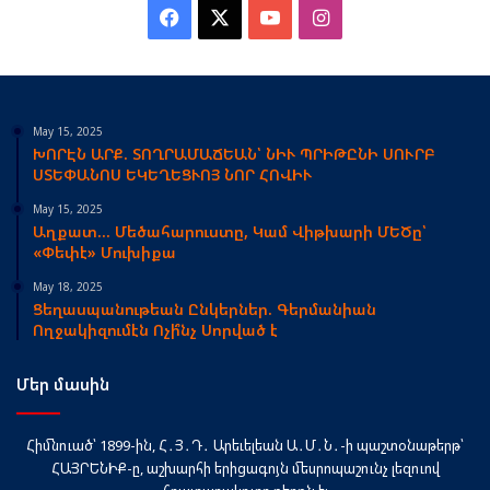
Facebook
X
YouTube
Instagram
May 15, 2025
ԽՈՐԷՆ ԱՐՔ. ՏՈՂՐԱՄԱՃԵԱՆ՝ ՆԻՒ ՊՐԻԹԸՆԻ ՍՈՒՐԲ
ՍՏԵՓԱՆՈՍ ԵԿԵՂԵՑՒՈՅ ՆՈՐ ՀՈՎԻՒ
May 15, 2025
Աղքատ… Մեծահարուստը, Կամ Վիթխարի ՄԵԾը՝
«Փեփէ» Մուխիքա
May 18, 2025
Ցեղասպանութեան Ընկերներ. Գերմանիան
Ողջակիզումէն Ոչի՞նչ Սորված է
Մեր մասին
Հիմնուած՝ 1899-ին, Հ․Յ․Դ․ Արեւելեան Ա․Մ․Ն․-ի պաշտօնաթերթ՝
ՀԱՅՐԵՆԻՔ-ը, աշխարհի երիցագոյն մեսրոպաշունչ լեզուով