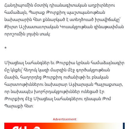
Հանդիպումին մօտիկ դիւանագիտական աղբիւրներու
համաձայն, Պարաք Թուրքիոյ պաշտպանութեան
նախարարին հետ քննարկած է ստեղծուած իրավիճակը՝
Քիւրտ Աշխատաւորական Կուսակցութեան զինաթափման
որոշումին լոյսին տակ։
*
Միացեալ Նահանգներ եւ Թուրքիա կրնան համաձայնագիր
մը կնքել՝ հեղուկ կազի մարզին մէջ գործակցութեան
մասին, հաղորդեց Թուրքիոյ ուժանիւթի եւ բնական
հարստութիւններու նախարար Ալփարսլան Պայրաքտար,
որ նախապէս խորհրդակցութիւններ ունեցած էր
Թուրքիոյ մէջ Միացեալ Նահանգներու դեսպան Թոմ
Պարաքի հետ։
Advertisement