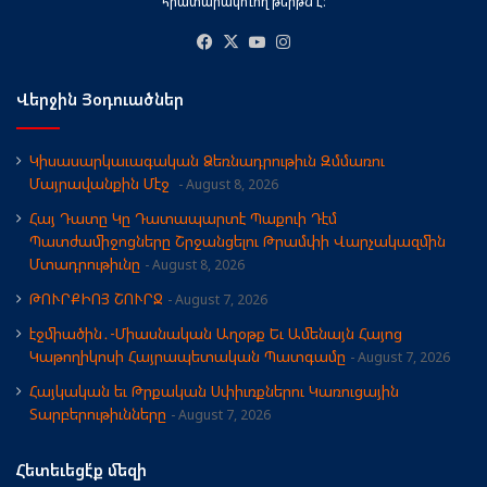
հրատարակուող թերթն է։
Facebook
X
YouTube
Instagram
Վերջին Յօդուածներ
Կիսասարկաւագական Ձեռնադրութիւն Զմմառու
Մայրավանքին Մէջ
August 8, 2026
Հայ Դատը Կը Դատապարտէ Պաքուի Դէմ
Պատժամիջոցները Շրջանցելու Թրամփի Վարչակազմին
Մտադրութիւնը
August 8, 2026
ԹՈՒՐՔԻՈՅ ՇՈՒՐՋ
August 7, 2026
էջմիածին․-Միասնական Աղօթք Եւ Ամենայն Հայոց
Կաթողիկոսի Հայրապետական Պատգամը
August 7, 2026
Հայկական եւ Թրքական Սփիւռքներու Կառուցային
Տարբերութիւնները
August 7, 2026
Հետեւեցէ՛ք մեզի