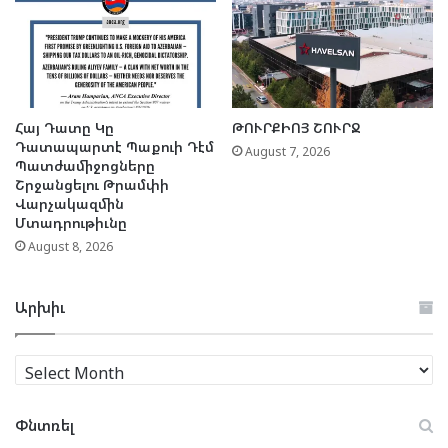
Հայ Դատը Կը
ԹՈՒՐՔԻՈՅ ՇՈՒՐՋ
Դատապարտէ Պաքուի Դէմ
August 7, 2026
Պատժամիջոցները
Շրջանցելու Թրամփի
Վարչակազմին
Մտադրութիւնը
August 8, 2026
Արխիւ
Արխիւ
Փնտռել