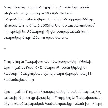
Թուրքիա եւրոպական պլոքին անդամակցութեան
թեկնածու հռչակուեցաւ 1999ին։ Սակայն
անդամակցութեան վերաբերեալ բանակցութիւնները
ընթացք առին միայն 2005ին։ Անոնք առկախուեցան՝
Պրիւքսէլի եւ Անգարայի միջեւ քաղաքական խոր
տարակարծութիւններու պատճառով։
*
Թուրքիոյ եւ Ղազախստանի նախագահներ՝ Ռեճէփ
Էրտողան եւ Քասիմ- Ճոմարտ Թոքաեւ կնքեցին
համագործակցութեան զարկ տալու վերաբերեալ 18
համաձայնագրեր։
Էրտողան եւ Թոքաեւ հրապարակեցին նաեւ միացեալ հռչ
ակագիր մը, որ կը վերաբերի Թուրքիոյ եւ Ղազախստանի
միջեւ ռազմավարական համագործակցութեան խորհուրդ