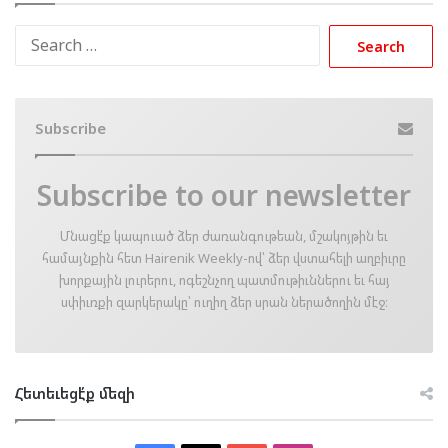
Search
for:
Subscribe
Subscribe to our newsletter
Մնացէ՛ք կապուած ձեր ժառանգութեան, մշակոյթին եւ
համայնքին հետ Hairenik Weekly-ով՝ ձեր վստահելի աղբիւրը
խորքային լուրերու, ոգեշնչող պատմութիւններու եւ հայ
սփիւռքի զարկերակը՝ ուղիղ ձեր սրան ներածողին մէջ։
Հետեւեցէ՛ք մեզի