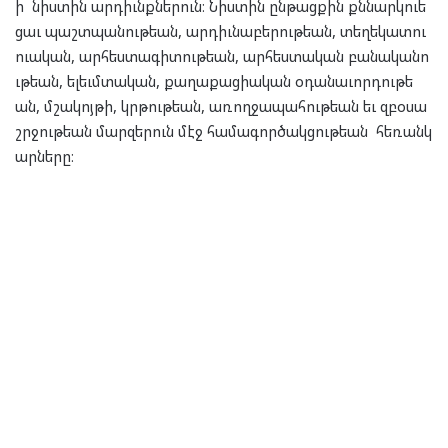
ի նիստին արդիւնքներուն։ Նիստին ընթացքին քննարկուե
ցաւ պաշտպանութեան, արդիւնաբերութեան, տեղեկատու
ուական, արհեստագիտութեան, արհեստական բանականո
ւթեան, ելեւմտական, քաղաքացիական օդանաւորդութե
ան, մշակոյթի, կրթութեան, առողջապահութեան եւ զբօսա
շրջութեան մարզերուն մէջ համագործակցութեան հեռանկ
արները։