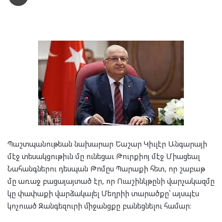
Պաշտպանութեան նախարար Եաշար Կիւլէր Անգարայի
մէջ տեսակցութիւն մը ունեցաւ Թուրքիոյ մէջ Միացեալ
Նահանգներու դեսպան Թոմըս Պարաքի հետ, որ շաբաթ
մը առաջ բացայայտած էր, որ Ուաշինկթընի վարչակազմը
կը փափաքի վարձակալել Մեղրիի տարածքը՝ այսպէս
կոչուած Զանգեզուրի միջանցքը բանեցնելու համար։